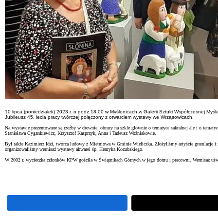
10 lipca (poniedziałek) 2023 r. o godz.18.00 w Myślenicach w Galerii Sztuki Współczesnej Myśl
Jubileusz 45. lecia pracy twórczej połączony z otwarciem wystawy we Wrząsowicach.
Na wystawie prezentowane są rzeźby w drewnie, obrazy na szkle głownie o tematyce sakralnej ale i o tematy
Stanisława Cygankiewicz, Krzysztof Kasprzyk, Anna i Tadeusz Woźniakowie.
Był także Kazimierz Idzi, twórca ludowy z Mietniowa w Gminie Wieliczka. Złożyliśmy artyście gratulacje 
organizowaliśmy wernisaż wystawy akwarel śp. Henryka Kozubskiego.
W 2002 r. wycieczka członków KPW gościła w Świątnikach Górnych w jego domu i pracowni. Wernisaż uświe