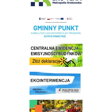
Realizacja Programu Czyste Powietrze w Gminie Wieliczka
Centrala Ewidencja Emisyjności Budynków - złóż deklarację
link do strony ekointerwencja dot.- powietrza
link do strony - Wielicki Budżet Obywatelski