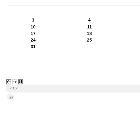
PN
WT
ŚR
CZ
PI
SO
NI
3
4
10
11
17
18
24
25
31
1 / 2
5s