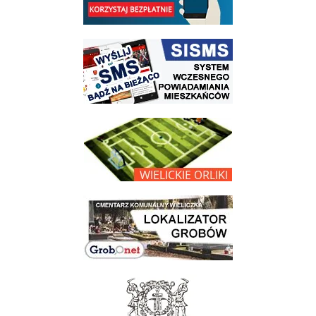
link do strony systemu wczesnego ostrzegania mieszkańców SISMS
link do opisu projektu Wielickie Orliki
link do lokalizatora grobów na wielickim cmentarzu - grobnet
link do strony - Muzeum Żup Krakowskich Wieliczka