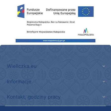
Zakup fabrycznie nowego, średniego samochodu ratowniczo-gaśniczego z napę
Wieliczka.eu
Informacje
Kontakt, godziny pracy