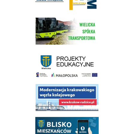
link do strony Wielickiej Spółki Transportowej
link do strony - projekty edukacyjne dofinansowane z Europejskiego
link do opisu projektu budowy linii kolejowej Krakow Rudzice
link do opisu aplikacji - BLISKO, Gmina Wieliczka w aplikacji Blisko