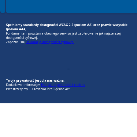
Spełniamy standardy dostępności WCAG 2.2 (poziom AA) oraz prawie wszystkie
(poziom AAA).
Fundamentem powstania obecnego serwisu jest zaoferowanie jak najszerszej
dostępności cyfrowej.
Zapoznaj się
Deklaracją dostępności cyfrowej.
EU AI Act
RODO Zgodne
RODO przyjazne narzędzia
Twoja prywatność jest dla nas ważna.
Dodatkowe informacje:
Polityka prywatności i cookies
Przestrzegamy EU Artificial Intelligence Act.