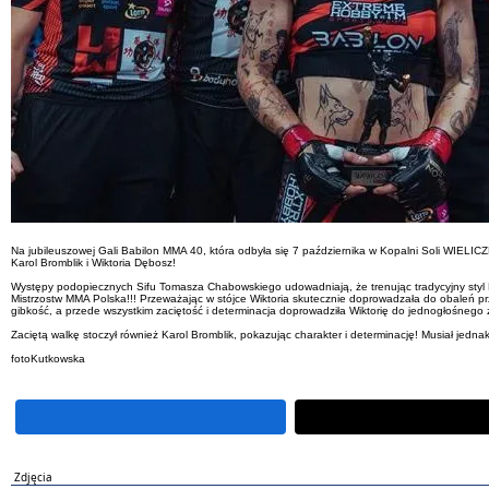
Na jubileuszowej Gali Babilon MMA 40, która odbyła się 7 października w Kopalni Soli WIEL
Karol Bromblik i Wiktoria Dębosz!
Występy podopiecznych Sifu Tomasza Chabowskiego udowadniają, że trenując tradycyjny styl 
Mistrzostw MMA Polska!!! Przeważając w stójce Wiktoria skutecznie doprowadzała do obaleń pr
gibkość, a przede wszystkim zaciętość i determinacja doprowadziła Wiktorię do jednogłośnego 
Zaciętą walkę stoczył również Karol Bromblik, pokazując charakter i determinację! Musiał jed
fotoKutkowska
Zdjęcia