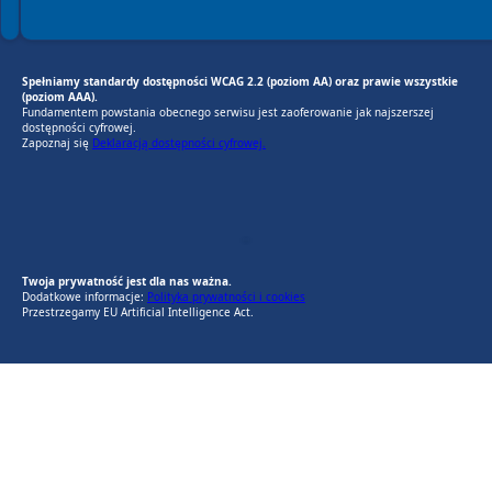
Spełniamy standardy dostępności WCAG 2.2 (poziom AA) oraz prawie wszystkie
(poziom AAA).
Fundamentem powstania obecnego serwisu jest zaoferowanie jak najszerszej
dostępności cyfrowej.
Zapoznaj się
Deklaracją dostępności cyfrowej.
EU AI Act
RODO Zgodne
RODO przyjazne narzędzia
Twoja prywatność jest dla nas ważna.
Dodatkowe informacje:
Polityka prywatności i cookies
Przestrzegamy EU Artificial Intelligence Act.