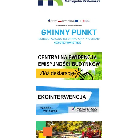
Realizacja Programu Czyste Powietrze w Gminie Wieliczka
Centrala Ewidencja Emisyjności Budynków - złóż deklarację
link do strony ekointerwencja dot.- powietrza
link do strony - Wielicki Budżet Obywatelski