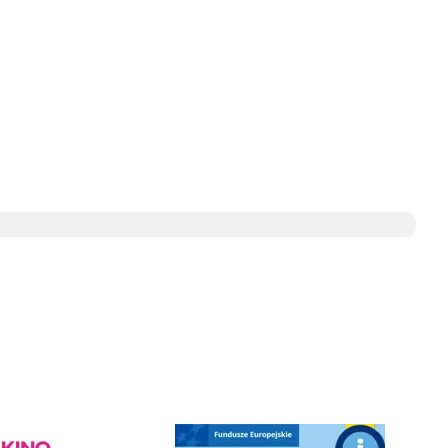
e
ediateka - zapraszamy
Punkt Obsługi Ekodoradcy Wieliczka