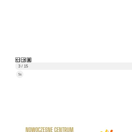
3 / 15
4s
link do strony Centrum Edukacyjno Rekreacyjne
link do strony - Wielickie C