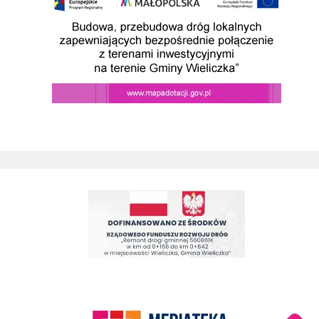
Remont drogi gminnej 560861K ul. Juliusza Słowackiego w Wieliczc
Kino Wielicka M
entrum Kultury
link do strony Mediateka Biblioteka Miejska w Wieliczce