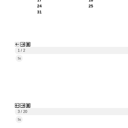
24
25
31
1 / 2
3s
3 / 20
3s