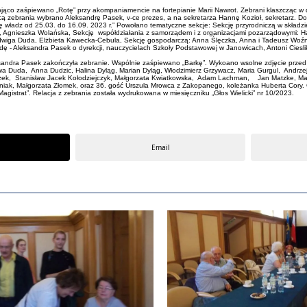
ąco zaśpiewano „Rotę” przy akompaniamencie na fortepianie Marii Nawrot. Zebrani klaszcząc w dł
cą zebrania wybrano Aleksandrę Pasek, v-ce prezes, a na sekretarza Hannę Kozioł, sekretarz. D
ładz od 25.03. do 16.09. 2023 r.” Powołano tematyczne sekcje: Sekcję przyrodniczą w składzie:
z, Agnieszka Wolańska, Sekcję współdziałania z samorządem i z organizacjami pozarządowymi: H
Jadwiga Duda, Elżbieta Kawecka-Cebula, Sekcję gospodarczą: Anna Ślęczka, Anna i Tadeusz Woźn
dę - Aleksandra Pasek o dyrekcji, nauczycielach Szkoły Podstawowej w Janowicach, Antoni Ciesli
ksandra Pasek zakończyła zebranie. Wspólnie zaśpiewano „Barkę”. Wykoano wsolne zdjęcie przed 
wa Duda, Anna Dudzic, Halina Dyląg, Marian Dyląg, Włodzimierz Grzywacz, Maria Gurgul, Andrzej
uczek, Stanisław Jacek Kołodziejczyk, Małgorzata Kwiatkowska, Adam Lachman, Jan Matzke, Mar
ak, Małgorzata Złomek, oraz 36. gość Urszula Mrowca z Zakopanego, koleżanka Huberta Cory. O c
i salą „Magistrat”. Relacja z zebrania została wydrukowana w miesięczniku „Głos Wieli
Email