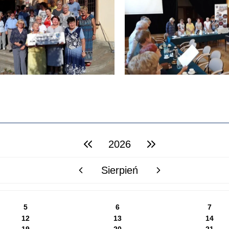
2026
poprzedni rok
następny rok
Sierpień
poprzedni miesiąc
następny miesiąc
5
6
7
12
13
14
19
20
21