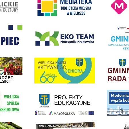
- Wieliczka
EKO-Team-Wieliczka
Realizacja Prog
dżet Obywatelski
link do strony G
link do strony Wielicka Karta Aktywnego Seniora
link do strony - projekty edukacyjne dofinansowane z Europejskiego
ółki Transportowej
link do opisu pr
link do lokalizatora grobów na wielickim cmentarzu - grobnet
kie Orliki
link do strony 