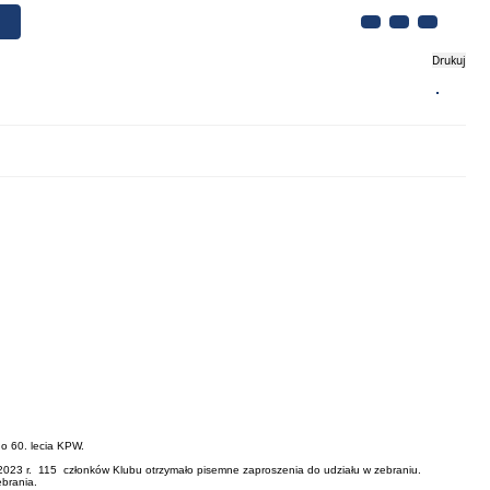
Drukuj
Biznes
Turystyka
Kontakt
do 60. lecia KPW.
a 2023 r. 115 członków Klubu otrzymało pisemne zaproszenia do udziału w zebraniu.
ebrania.