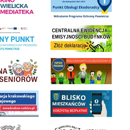
Centrala Ewidencja Emisyjności Budynków - złóż deklarac
ramu Czyste Powietrze w Gminie Wieliczka
minnej Rady Seniorow - Wieliczka
link do strony - Wielicka Karta Dużej Rodziny
 Funduszu Społecznego
link do opisu aplikacji - BLISKO, Gmina Wieliczka w aplika
ojektu budowy linii kolejowej Krakow Rudzice
- Muzeum Żup Krakowskich Wieliczka
link do strony Kopalni Soli Wieliczka