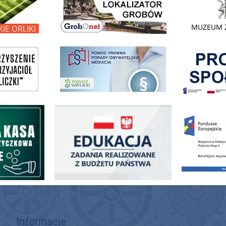
Pokonać ogranicz
pomoc prawna wieliczka
ogowo - Pożyczkowa
Edukacja - zadania realizowane z budżetu państwa
Zakup fabrycznie
Informacje