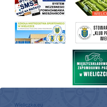
link do SMS Wieliczka
wieliczka-wieliczanie na bis
Międzyzakładowa Kasa Zapom
Wieliczka.eu