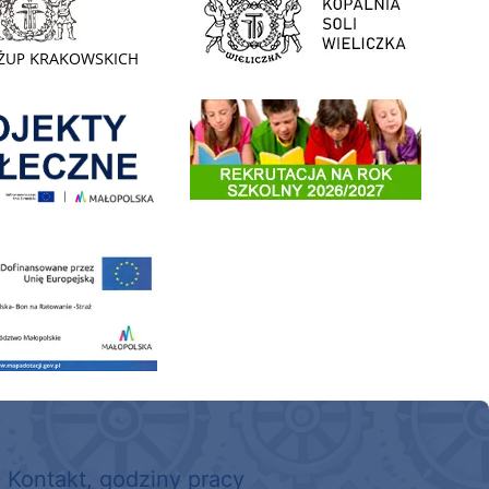
enia
Informacja o terminach rekrutacji na rok szkolny 2026/2
 nowego, średniego samochodu ratowniczo-gaśniczego z napędem 4x4 dla OSP Kokotów
Kontakt, godziny pracy