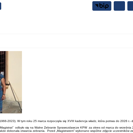
Samorząd
Mieszkańcy
 (1966-2023). W tym roku 25 marca rozpoczęła się XVIII kadencja władz, która potrwa do 2026 r.- 
 sali „Magistrat” odbyło się na Walne Zebranie Sprawozdawcze KPW za okres od marca do wrześni
także dokonała otwarcia zebrania. Przed „Magistratem” wykonano wspólne zdjęcie uczestników z