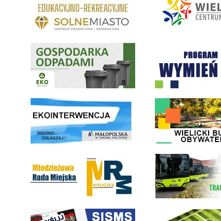
Gospodarka odpadami na terenie Miasta i Gminy Wieliczka
Program "Czyste Powietrze" 
link do strony ekointerwencja dot.- powietrza
link do strony - Wielicki Bu
Młodzieżowa Rada Miejska w Wieliczce
link do strony Wielickiej Sp
link do strony systemu wczesnego ostrzegania mieszkańców SISMS
link do opisu projektu Wielic