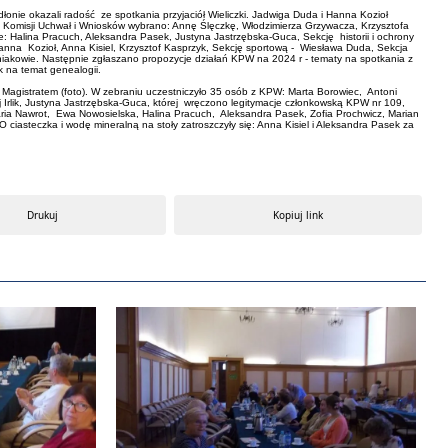
onie okazali radość ze spotkania przyjaciół Wieliczki. Jadwiga Duda i Hanna Kozioł
o Komisji Uchwał i Wniosków wybrano: Annę Ślęczkę, Włodzimierza Grzywacza, Krzysztofa
 Halina Pracuch, Aleksandra Pasek, Justyna Jastrzębska-Guca, Sekcję historii i ochrony
anna Kozioł, Anna Kisiel, Krzysztof Kasprzyk, Sekcję sportową - Wiesława Duda, Sekcja
iakowie. Następnie zgłaszano propozycje działań KPW na 2024 r - tematy na spotkania z
k na temat genealogii.
Magistratem (foto). W zebraniu uczestniczyło 35 osób z KPW: Marta Borowiec, Antoni
 Irlik, Justyna Jastrzębska-Guca, której wręczono legitymacje członkowską KPW nr 109,
ia Nawrot, Ewa Nowosielska, Halina Pracuch, Aleksandra Pasek, Zofia Prochwicz, Marian
iasteczka i wodę mineralną na stoły zatroszczyły się: Anna Kisiel i Aleksandra Pasek za
cki” nr 10/2023.
Drukuj
Kopiuj link