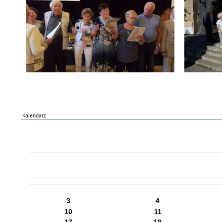
Kalendarz
PN
WT
ŚR
CZ
PI
SO
NI
3
4
10
11
17
18