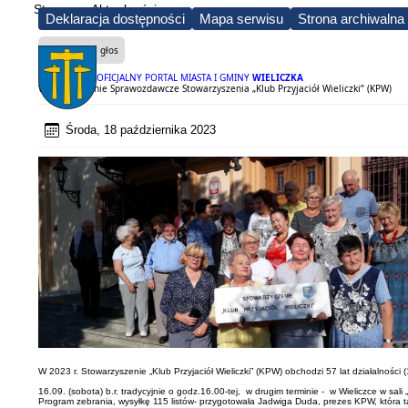
Strona
Aktualności
Deklaracja dostępności
Mapa serwisu
Strona archiwalna
Czytaj na głos
OFICJALNY PORTAL MIASTA I GMINY
WIELICZKA
Walne Zebranie Sprawozdawcze Stowarzyszenia „Klub Przyjaciół Wieliczki” (KPW)
Środa, 18 października 2023
W 2023 r. Stowarzyszenie „Klub Przyjaciół Wieliczki” (KPW) obchodzi 57 lat działalności
16.09. (sobota) b.r. tradycyjnie o godz.16.00-tej, w drugim terminie - w Wieliczce w
Program zebrania, wysyłkę 115 listów- przygotowała Jadwiga Duda, prezes KPW, która 