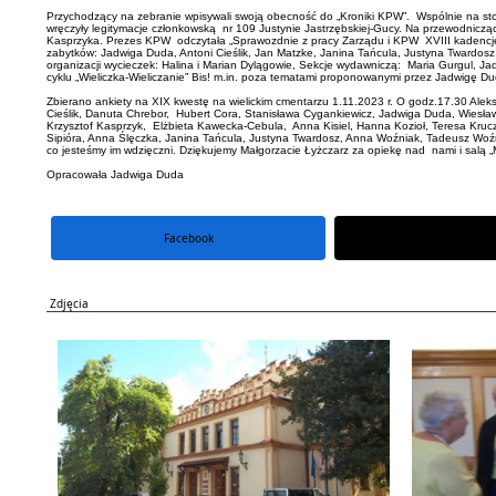
Przychodzący na zebranie wpisywali swoją obecność do „Kroniki KPW”. Wspólnie na stoj
wręczyły legitymacje członkowską nr 109 Justynie Jastrzębskiej-Gucy. Na przewodniczą
Kasprzyka. Prezes KPW odczytała „Sprawozdnie z pracy Zarządu i KPW XVIII kadencję w
zabytków: Jadwiga Duda, Antoni Cieślik, Jan Matzke, Janina Tańcula, Justyna Twardos
organizacji wycieczek: Halina i Marian Dylągowie, Sekcje wydawniczą: Maria Gurgul, 
cyklu „Wieliczka-Wieliczanie” Bis! m.in. poza tematami proponowanymi przez Jadwigę Du
Zbierano ankiety na XIX kwestę na wielickim cmentarzu 1.11.2023 r. O godz.17.30 Ale
Cieślik, Danuta Chrebor, Hubert Cora, Stanisława Cygankiewicz, Jadwiga Duda, Wiesła
Krzysztof Kasprzyk, Elżbieta Kawecka-Cebula, Anna Kisiel, Hanna Kozioł, Teresa Kr
Sipióra, Anna Ślęczka, Janina Tańcula, Justyna Twardosz, Anna Woźniak, Tadeusz Woźni
co jesteśmy im wdzięczni. Dziękujemy Małgorzacie Łyżczarz za opiekę nad nami 
Opracowała Jadwiga Duda
Facebook
portal X
Zdjęcia