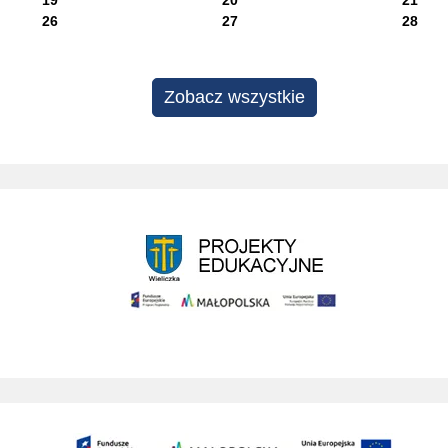
26
27
28
Zobacz wszystkie
Projekty edukacyjne
Budowa przebudowa drog prowadzacych do SAG w wieliczce