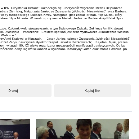
 IPN „Przystanku Historia” rozpoczęła się uroczystość wręczenia Medali Reipublicae
barą Ziernicką, Małgorzata Janiec ze Zrzeszenia „Wolność i Niezawisłość” oraz Barbarą
wody małopolskiego Łukasza Kmity. Następnie głos zabrał dr hab. Filip Musiał, który
ktora Filipa Musiała. Wniosek o przyznanie Medalu Jadwidze Dudzie złożył Rafał Dyrcz,
iczce. Członek wielu stowarzyszeń, w tym Światowego Związku Żołnierzy Armii Krajowej.
u „Wieliczka – Wieliczanie”. Efektem spotkań jest seria wydawnicza „Biblioteczka Wielicka”,
Wieliczce.”.
rzy Armii Krajowej w Kluczach, Jacek Janiec, członek Zrzeszenia „Wolność i Niezawisłość”
Józef Parys, nauczyciel i dyrektor zespołu szkół w Cieżkowicach; Kajetan Rajski, prezes
, w latach 80. XX wieku organizator uroczystości i manifestacji patriotycznych. Od lat
zakończenie odbył się krótki koncert w wykonaniu Katarzyny Guran oraz Marka Pawełka, po
Drukuj
Kopiuj link