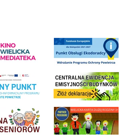
ediateka - zapraszamy
Punkt Obsługi Ekodoradcy Wieliczka
Centrala Ewidencja Emisyjności Budynków - złóż deklarac
ramu Czyste Powietrze w Gminie Wieliczka
minnej Rady Seniorow - Wieliczka
link do strony - Wielicka Karta Dużej Rodziny