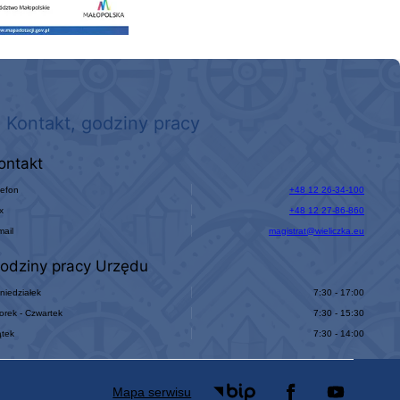
Kontakt, godziny pracy
ontakt
lefon
+48 12 26-34-100
x
+48 12 27-86-860
mail
magistrat@wieliczka.eu
odziny pracy Urzędu
niedziałek
7:30 - 17:00
orek - Czwartek
7:30 - 15:30
ątek
7:30 - 14:00
Mapa serwisu