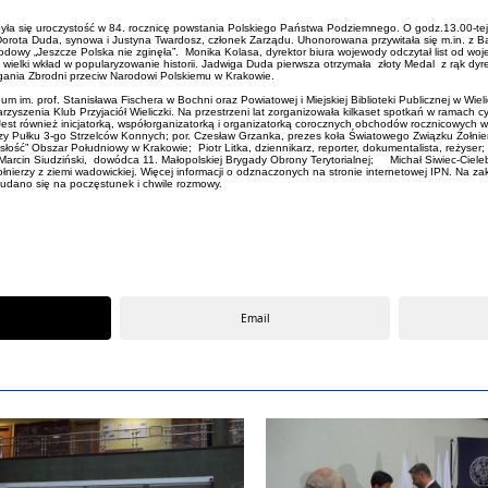
ła się uroczystość w 84. rocznicę powstania Polskiego Państwa Podziemnego. O godz.13.00-tej w
rota Duda, synowa i Justyna Twardosz, członek Zarządu. Uhonorowana przywitała się m.in. z Bar
owy „Jeszcze Polska nie zginęła”. Monika Kolasa, dyrektor biura wojewody odczytał list od woje
ielki wkład w popularyzowanie historii. Jadwiga Duda pierwsza otrzymała złoty Medal z rąk dyre
igania Zbrodni przeciw Narodowi Polskiemu w Krakowie.
im. prof. Stanisława Fischera w Bochni oraz Powiatowej i Miejskiej Biblioteki Publicznej w Wiel
zenia Klub Przyjaciół Wieliczki. Na przestrzeni lat zorganizowała kilkaset spotkań w ramach cykl
Jest również inicjatorką, współorganizatorką i organizatorką corocznych obchodów rocznicowych w 
rzy Pułku 3-go Strzelców Konnych; por. Czesław Grzanka, prezes koła Światowego Związku Żołnie
ść” Obszar Południowy w Krakowie; Piotr Litka, dziennikarz, reporter, dokumentalista, reżyser; 
arcin Siudziński, dowódca 11. Małopolskiej Brygady Obrony Terytorialnej; Michał Siwiec-Cielebon
łnierzy z ziemi wadowickiej. Więcej informacji o odznaczonych na stronie internetowej IPN. Na 
udano się na poczęstunek i chwile rozmowy.
Email