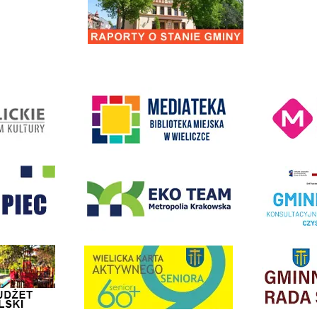
Kino Wielicka M
entrum Kultury
link do strony Mediateka Biblioteka Miejska w Wieliczce
- Wieliczka
EKO-Team-Wieliczka
Realizacja Prog
dżet Obywatelski
link do strony G
link do strony Wielicka Karta Aktywnego Seniora