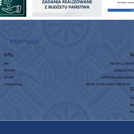
Informacje
Info
K
NIP
683-00-11-450
Te
REGON
000525470
Fa
ePUAP
/y885h0evy6/skrytka
E-
e-Doręczenia
AE:PL-31596-13423-GJEVE-19
G
Po
Wt
Pi