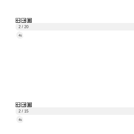
2 / 20
2s
2 / 15
2s