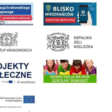
 Funduszu Społecznego
link do opisu aplikacji - BLISKO, Gmina Wieliczka w aplika
ojektu budowy linii kolejowej Krakow Rudzice
- Muzeum Żup Krakowskich Wieliczka
link do strony Kopalni Soli Wieliczka
enia
Informacja o terminach rekrutacji na rok szkolny 2026/2
 nowego, średniego samochodu ratowniczo-gaśniczego z napędem 4x4 dla OSP Kokotów