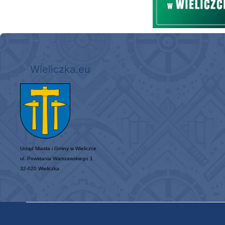
Wieliczka.eu
Urząd Miasta i Gminy w Wieliczce
ul. Powstania Warszawskiego 1
32-020 Wieliczka