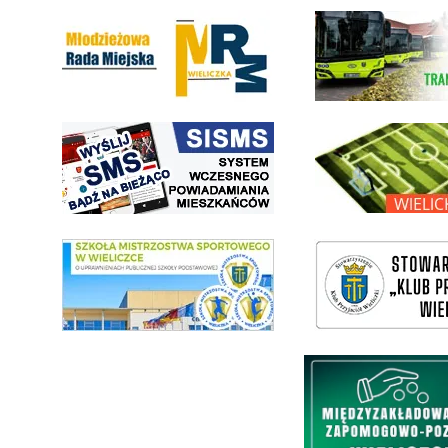
Młodzieżowa Rada Miejska w Wieliczce
link do strony Wielickiej Sp
link do strony systemu wczesnego ostrzegania mieszkańców SISMS
link do opisu projektu Wielic
link do SMS Wieliczka
wieliczka-wieliczanie na bis
Międzyzakładowa Kasa Zapom