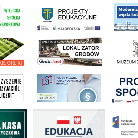
link do strony - projekty edukacyjne dofinansowane z Europejskiego
ółki Transportowej
link do opisu pr
link do lokalizatora grobów na wielickim cmentarzu - grobnet
kie Orliki
link do strony 
Pokonać ogranicz
pomoc prawna wieliczka
ogowo - Pożyczkowa
Edukacja - zadania realizowane z budżetu państwa
Zakup fabrycznie