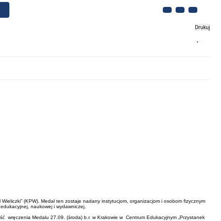
Drukuj
Biznes
Turystyka
Kontakt
 Wieliczki” (KPW). Medal ten zostaje nadany instytucjom, organizacjom i osobom fizycznym
i edukacyjnej, naukowej i wydawniczej.
zystość wręczenia Medalu 27.09. (środa) b.r. w Krakowie w Centrum Edukacyjnym „Przystanek