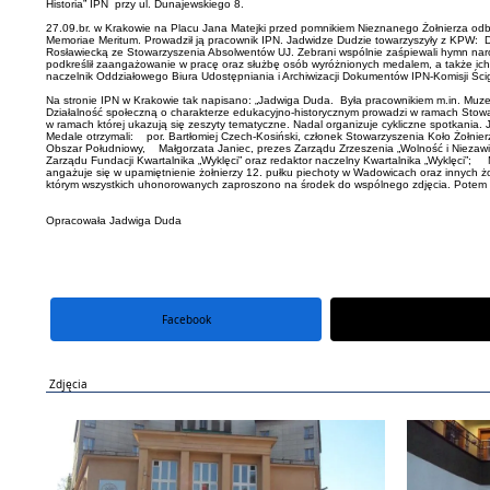
Historia” IPN przy ul. Dunajewskiego 8.
27.09.br. w Krakowie na Placu Jana Matejki przed pomnikiem Nieznanego Żołnierza odby
Memoriae Meritum. Prowadził ją pracownik IPN. Jadwidze Dudzie towarzyszyły z KPW: Do
Rosławiecką ze Stowarzyszenia Absolwentów UJ. Zebrani wspólnie zaśpiewali hymn narod
podkreślił zaangażowanie w pracę oraz służbę osób wyróżnionych medalem, a także ich w
naczelnik Oddziałowego Biura Udostępniania i Archiwizacji Dokumentów IPN-Komisji Śc
Na stronie IPN w Krakowie tak napisano: „Jadwiga Duda. Była pracownikiem m.in. Muzeum 
Działalność społeczną o charakterze edukacyjno-historycznym prowadzi w ramach Stowarzys
w ramach której ukazują się zeszyty tematyczne. Nadal organizuje cykliczne spotkania. 
Medale otrzymali: por. Bartłomiej Czech-Kosiński, członek Stowarzyszenia Koło Żołnie
Obszar Południowy, Małgorzata Janiec, prezes Zarządu Zrzeszenia „Wolność i Niezawisło
Zarządu Fundacji Kwartalnika „Wyklęci” oraz redaktor naczelny Kwartalnika „Wyklęci”; M
angażuje się w upamiętnienie żołnierzy 12. pułku piechoty w Wadowicach oraz innych żo
którym wszystkich uhonorowanych zaproszono na środek do wspólnego zdjęcia. Potem 
Opracowała Jadwiga Duda
Facebook
portal X
Zdjęcia