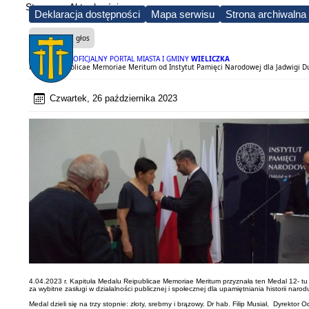
Strona
Aktualności
Deklaracja dostępności
Mapa serwisu
Strona archiwalna
Czytaj na głos
OFICJALNY PORTAL MIASTA I GMINY
WIELICZKA
Medal Reipublicae Memoriae Meritum od Instytut Pamięci Narodowej dla Jadwigi Du
Czwartek, 26 października 2023
4.04.2023 r. Kapituła Medalu Reipublicae Memoriae Meritum przyznała ten Medal 12- tu 
za wybitne zasługi w działalności publicznej i społecznej dla upamiętniania historii na
Medal dzieli się na trzy stopnie: złoty, srebrny i brązowy. Dr hab. Filip Musiał, Dyre