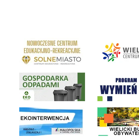
link do strony Centrum Edukacyjno Rekreacyjne
link do strony - Wielickie C
Gospodarka odpadami na terenie Miasta i Gminy Wieliczka
Program "Czyste Powietrze" 
link do strony ekointerwencja dot.- powietrza
link do strony - Wielicki Bu