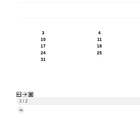
PN
WT
ŚR
CZ
PI
SO
NI
3
4
10
11
17
18
24
25
31
2 / 2
2s