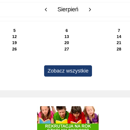
Sierpień
poprzedni miesiąc
następny miesiąc
5
6
7
12
13
14
19
20
21
26
27
28
Zobacz wszystkie
Rekrutacja do szkół i przedszkoli 2025/2026