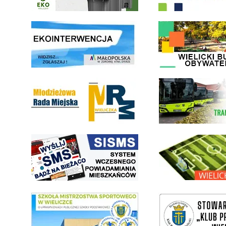
link do strony ekointerwencja dot.- powietrza
link do strony - Wielicki Bu
Młodzieżowa Rada Miejska w Wieliczce
link do strony Wielickiej Sp
link do strony systemu wczesnego ostrzegania mieszkańców SISMS
link do opisu projektu Wielic
link do SMS Wieliczka
wieliczka-wieliczanie na bis