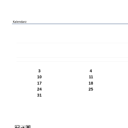
Kalendarz
PN
WT
ŚR
CZ
PI
SO
NI
3
4
10
11
17
18
24
25
31