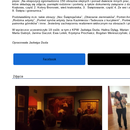
pisze: „Na ekspozycji zgromadzono 150 obrazów olejnych i ponad dwieście innych prac, w 
które składają się zdjęcia, pamiątki rodzinne i portrety, a także dokumenty związane z 
Krakowa, część 2. Kolory Bronowic, wieś krakowska, 3. Świętowanie, część 4. Ze wsi 
9. Święta i grzesznica.”
Podziwialiśmy m.in. takie obrazy: „Noc Świętojańska”, „Obieranie ziemniaków”, Portret An
„Rodzina artysty”, „Portret synów artysty Jana Kazimierza i Tadeusza z kucykiem” , Portr
patronka górników” i inne. Jesteśmy zachwyceniu realizmem widocznym na obrazach i 
W wycieczce uczestniczyło 19 osób: w tym z KPW: Jadwiga Duda, Halina Dyląg, Marian 
Marta Gabryś, Janina Gaczoł, Ewa Lelek, Krystyna Prochwicz, Bogdan Wereszczyński, Ja
Opracowała Jadwiga Duda
Facebook
portal X
Zdjęcia