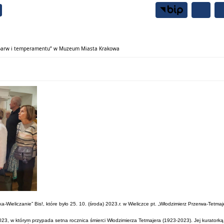
Samorząd
Mieszkańcy
iła barw i temperamentu” w Muzeum Miasta Krakowa
zka-Wieliczanie” Bis!, które było 25. 10. (środa) 2023.r. w Wieliczce pt. „Włodzimierz Przerwa-Tetm
, w którym przypada setna rocznica śmierci Włodzimierza Tetmajera (1923-2023). Jej kuratorką je