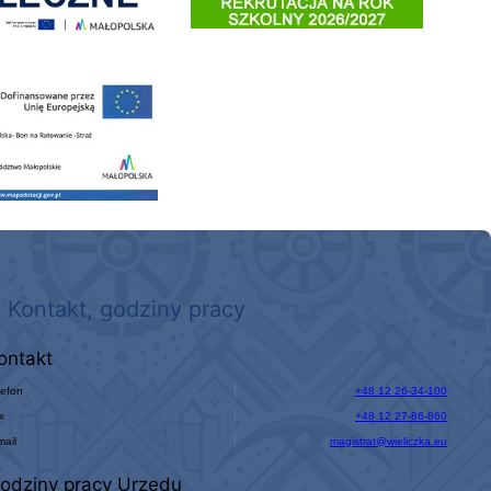
 nowego, średniego samochodu ratowniczo-gaśniczego z napędem 4x4 dla OSP Kokotów
Kontakt, godziny pracy
ontakt
lefon
+48 12 26-34-100
x
+48 12 27-86-860
mail
magistrat@wieliczka.eu
odziny pracy Urzędu