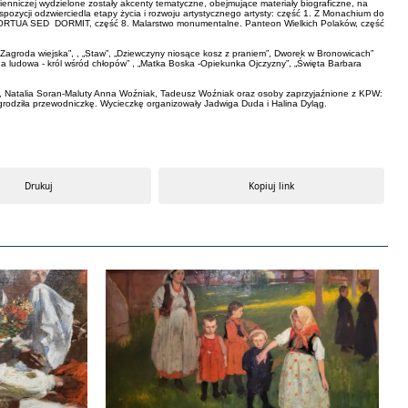
wienniczej wydzielone zostały akcenty tematyczne, obejmujące materiały biograficzne, na
kspozycji odzwierciedla etapy życia i rozwoju artystycznego artysty: część 1. Z Monachium do
NON MORTUA SED DORMIT, część 8. Malarstwo monumentalne. Panteon Wielkich Polaków, część
”, „Zagroda wiejska”, , „Staw”, „Dziewczyny niosące kosz z praniem”, Dworek w Bronowicach”
Scena ludowa - król wśród chłopów” , „Matka Boska -Opiekunka Ojczyzny”, „Święta Barbara
cz, Natalia Soran-Maluty Anna Woźniak, Tadeusz Woźniak oraz osoby zaprzyjaźnione z KPW:
grodziła przewodniczkę. Wycieczkę organizowały Jadwiga Duda i Halina Dyląg.
Drukuj
Kopiuj link