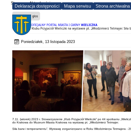
Strona
Aktualności
Deklaracja dostępności
Mapa serwisu
Strona archiwalna
Czytaj na głos
OFICJALNY PORTAL MIASTA I GMINY
WIELICZKA
Wieliczanie z Klubu Przyjaciół Wieliczki na wystawie pt. „Włodzimierz Tetmajer. S
Poniedziałek, 13 listopada 2023
7.11. (wtorek) 2023 r. Stowarzyszenie „Klub Przyjaciół Wieliczki” po 44 spotkaniu „Wielic
do Krakowa do Muzeum Miasta Krakowa na wystawę pt. „Włodzimierz Tetmajer.
Siła barw i temperamentu”. Wystawę zorganizowano w Roku Włodzimierza Tetmajera - 2023