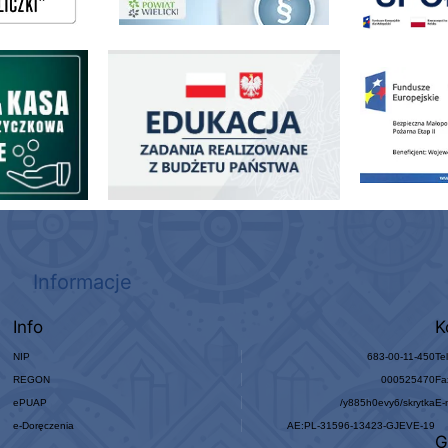
ogowo - Pożyczkowa
Edukacja - zadania realizowane z budżetu państwa
Zakup fabrycznie
Informacje
Info
K
NIP
683-00-11-450
Te
REGON
000525470
Fa
ePUAP
/y885h0evy6/skrytka
E-
e-Doręczenia
AE:PL-31596-13423-GJEVE-19
G