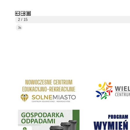
2 / 15
1s
link do strony Centrum Edukacyjno Rekreacyjne
link do strony - Wielickie C
Gospodarka odpadami na terenie Miasta i Gminy Wieliczka
Program "Czyste Powietrze" 