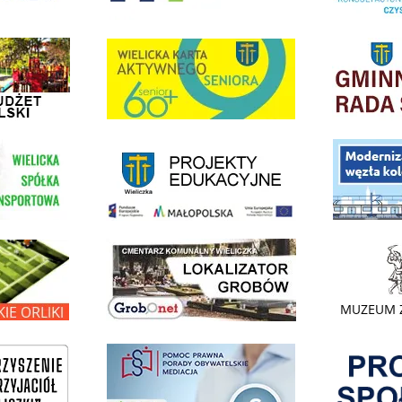
dżet Obywatelski
link do strony G
link do strony Wielicka Karta Aktywnego Seniora
link do strony - projekty edukacyjne dofinansowane z Europejskiego
ółki Transportowej
link do opisu pr
link do lokalizatora grobów na wielickim cmentarzu - grobnet
kie Orliki
link do strony 
Pokonać ogranicz
pomoc prawna wieliczka