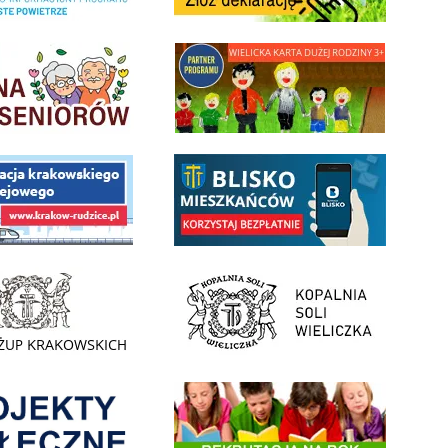
minnej Rady Seniorow - Wieliczka
link do strony - Wielicka Karta Dużej Rodziny
 Funduszu Społecznego
link do opisu aplikacji - BLISKO, Gmina Wieliczka w aplika
ojektu budowy linii kolejowej Krakow Rudzice
- Muzeum Żup Krakowskich Wieliczka
link do strony Kopalni Soli Wieliczka
enia
Informacja o terminach rekrutacji na rok szkolny 2026/2