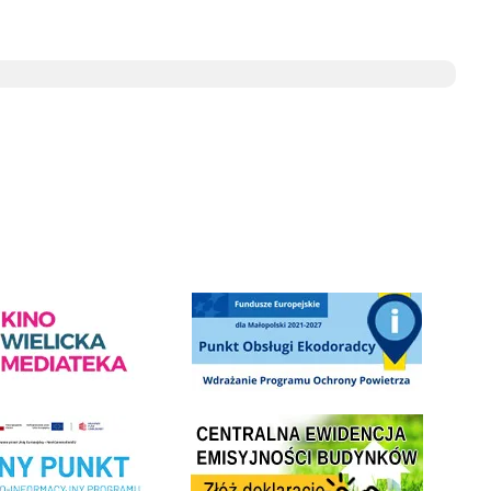
ediateka - zapraszamy
Punkt Obsługi Ekodoradcy Wieliczka
Centrala Ewidencja Emisyjności Budynków - złóż deklarac
ramu Czyste Powietrze w Gminie Wieliczka