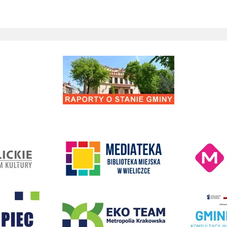
Raporty o stanie Gminy Wieliczka
Kino Wielicka M
entrum Kultury
link do strony Mediateka Biblioteka Miejska w Wieliczce
- Wieliczka
EKO-Team-Wieliczka
Realizacja Prog