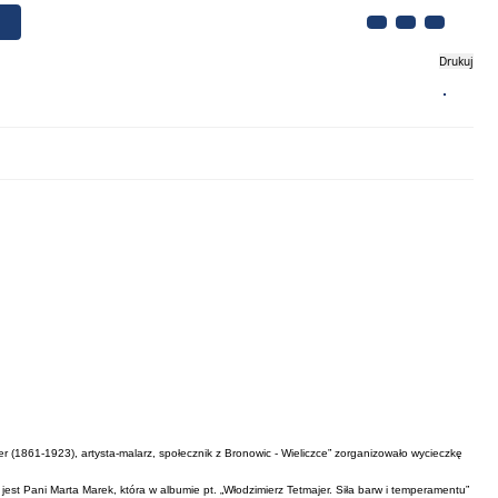
Drukuj
Biznes
Turystyka
Kontakt
ajer (1861-1923), artysta-malarz, społecznik z Bronowic - Wieliczce” zorganizowało wycieczkę
st Pani Marta Marek, która w albumie pt. „Włodzimierz Tetmajer. Siła barw i temperamentu”