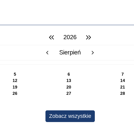
2026
poprzedni rok
następny rok
Sierpień
poprzedni miesiąc
następny miesiąc
5
6
7
12
13
14
19
20
21
26
27
28
Zobacz wszystkie