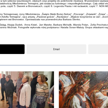
tym szkiców rysunkowych, olejnych oraz projekty do polichromii i ilustracji. W przestrzeni wysta
działalnością Włodzimierza Tetmajera, jaki działacza ludowego i niepodległościowego. Cały układ e
i z pola, część 5. Dworek w Bronowicach, część 6. Legenda Piasta i mit racławicki, część 7. 
ny Tetmajerowej, żony Włodzimierza, „Święto Matki Bożej Zielnej”, „Procesja”, „Żniwiarki”, „Żniwa
et Adolfa Tetmajera”, ojca artysty, „Piastowi goście”, „Racławice”, „Wyjście kosynierów ze wsi”, „
pięknem wsi Bronowice. Oprowadzała nas przewodniczka Barbara Sienko.
Dyląg, Alojzja Dudek, Anna Kisiel, Jan Matzke, Barbara Michalik, Wanda Polan, Zofia Prochwi
nina Woźniak. Fotografie wykonała niżej podpisana i Natalia Soran-Maluty. Grupa oklaskami na
Email