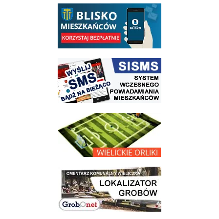
link do opisu aplikacji - BLISKO, Gmina Wieliczka w aplikacji Blisko
link do strony systemu wczesnego ostrzegania mieszkańców SISMS
link do opisu projektu Wielickie Orliki
link do lokalizatora grobów na wielickim cmentarzu - grobnet