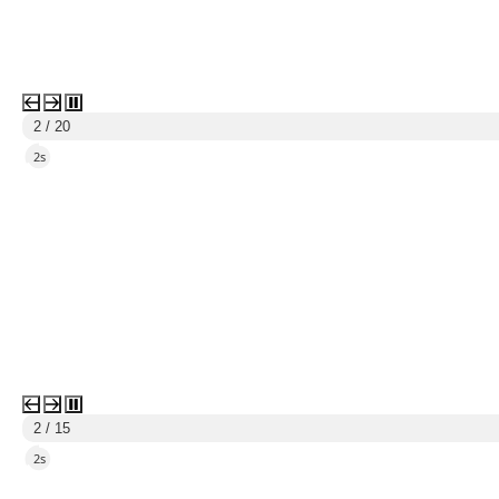
3 / 20
5s
3 / 15
5s