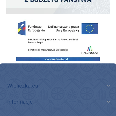
Zakup fabrycznie nowego, średniego samochodu ratowniczo-gaśniczego z napę
Wieliczka.eu
Informacje