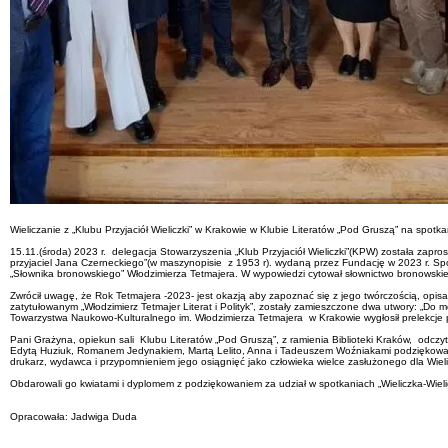
Wieliczanie z „Klubu Przyjaciół Wieliczki” w Krakowie w Klubie Literatów „Pod Gruszą” na spotka
15.11.(środa) 2023 r. delegacja Stowarzyszenia „Klub Przyjaciół Wieliczki”(KPW) została za
przyjaciel Jana Czerneckiego”(w maszynopisie z 1953 r). wydaną przez Fundację w 2023 r. Spotka
„Słownika bronowskiego” Włodzimierza Tetmajera. W wypowiedzi cytował słownictwo bronowskie,
Zwrócił uwagę, że Rok Tetmajera -2023- jest okazją aby zapoznać się z jego twórczością, opis
zatytułowanym „Włodzimierz Tetmajer Literat i Polityk”, zostały zamieszczone dwa utwory: „Do 
Towarzystwa Naukowo-Kulturalnego im. Włodzimierza Tetmajera w Krakowie wygłosił prelekcje pt
Pani Grażyna, opiekun sali Klubu Literatów „Pod Gruszą”, z ramienia Biblioteki Kraków, odcz
Edytą Huziuk, Romanem Jedynakiem, Martą Lelito, Anna i Tadeuszem Woźniakami podziękowali 
drukarz, wydawca i przypomnieniem jego osiągnięć jako człowieka wielce zasłużonego dla Wielicz
Obdarowali go kwiatami i dyplomem z podziękowaniem za udział w spotkaniach „Wieliczka-Wielicz
Opracowała: Jadwiga Duda