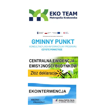
EKO-Team-Wieliczka
Realizacja Programu Czyste Powietrze w Gminie Wieliczka
Centrala Ewidencja Emisyjności Budynków - złóż deklarację
link do strony ekointerwencja dot.- powietrza