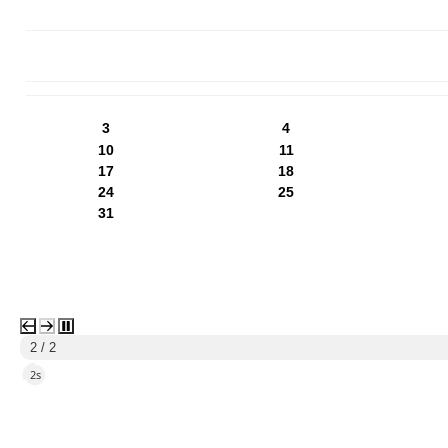
PN
WT
ŚR
CZ
PI
SO
NI
3
4
10
11
17
18
24
25
31
1 / 2
5s