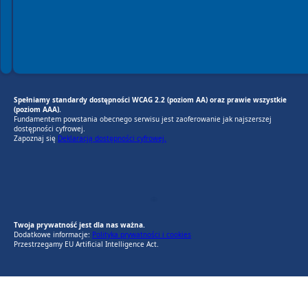
Spełniamy standardy dostępności WCAG 2.2 (poziom AA) oraz prawie wszystkie
(poziom AAA).
Fundamentem powstania obecnego serwisu jest zaoferowanie jak najszerszej
dostępności cyfrowej.
Zapoznaj się
Deklaracją dostępności cyfrowej.
EU AI Act
RODO Zgodne
RODO przyjazne narzędzia
Twoja prywatność jest dla nas ważna.
Dodatkowe informacje:
Polityka prywatności i cookies
Przestrzegamy EU Artificial Intelligence Act.