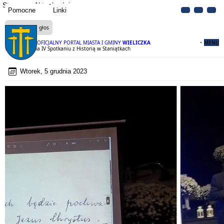
Strona
Aktualności
Pomocne
Linki
Czytaj na głos
OFICJALNY PORTAL MIASTA I GMINY
WIELICZKA
MENU
Wieliczanie na IV Spotkaniu z Historią w Staniątkach
Wtorek, 5 grudnia 2023