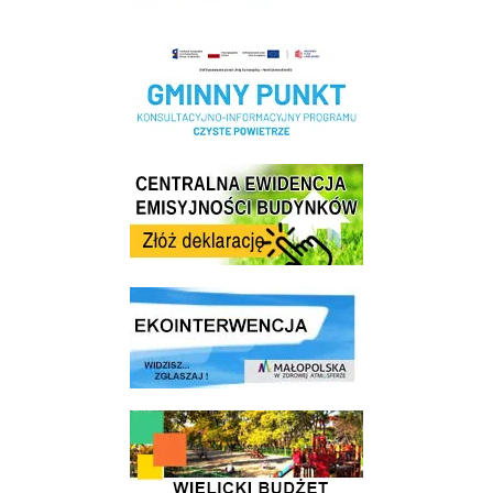
Realizacja Programu Czyste Powietrze w Gminie Wieliczka
Centrala Ewidencja Emisyjności Budynków - złóż deklarację
link do strony ekointerwencja dot.- powietrza
link do strony - Wielicki Budżet Obywatelski