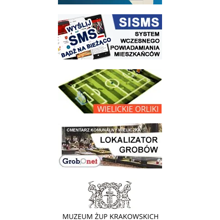
link do strony systemu wczesnego ostrzegania mieszkańców SISMS
link do opisu projektu Wielickie Orliki
link do lokalizatora grobów na wielickim cmentarzu - grobnet
link do strony - Muzeum Żup Krakowskich Wieliczka