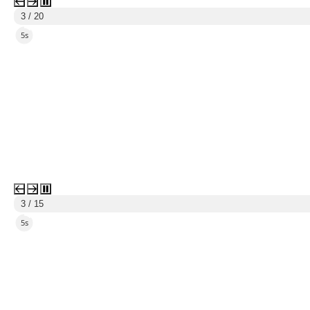
3 / 20
3s
3 / 15
3s