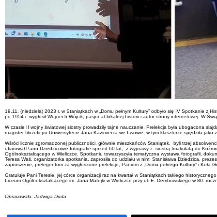
19.11. (niedziela) 2023 r. w Staniątkach w „Domu pełnym Kultury” odbyło się IV Spotkanie z H
po 1954 r. wygłosił Wojciech Wójcik, pasjonat lokalnej historii i autor strony internetowej: W Świą
W czasie II wojny światowej siostry prowadziły tajne nauczanie. Prelekcja była ubogacona sla
magister filozofii po Uniwersytecie Jana Kazimierza we Lwowie, w tym klasztorze spędziła jako 
Wśród licznie zgromadzonej publiczności, głównie mieszkańców Staniątek, byli trzej absolwenci
ofiarował Panu Dziedzicowie fotografie sprzed 60 lat, z wyprawy z siostrą Imakulatą do Koźm
Ogólnokształcącego w Wieliczce. Spotkaniu towarzyszyła tematyczna wystawa fotografii, do
Teresa Waś, organizatorka spotkania, zaprosiła do udziału w nim: Stanisława Dziedzica, preze
zaproszenie, prelegentom za wygłoszone prelekcje, Paniom z „Domu pełnego Kultury” i Koła G
Gratuluje Pani Teresie, jej córce organizacji raz na kwartał w Staniątkach takiego historyczne
Liceum Ogólnokształcącego im. Jana Matejki w Wieliczce przy ul. E. Dembowskiego w 80. roc
Opracowała: Jadwiga Duda