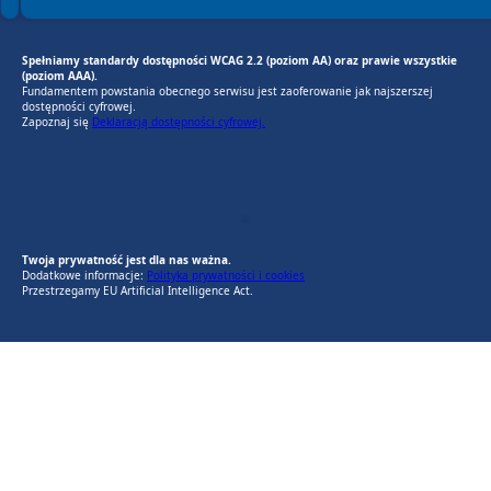
Spełniamy standardy dostępności WCAG 2.2 (poziom AA) oraz prawie wszystkie
(poziom AAA).
Fundamentem powstania obecnego serwisu jest zaoferowanie jak najszerszej
dostępności cyfrowej.
Zapoznaj się
Deklaracją dostępności cyfrowej.
EU AI Act
RODO Zgodne
RODO przyjazne narzędzia
Twoja prywatność jest dla nas ważna.
Dodatkowe informacje:
Polityka prywatności i cookies
Przestrzegamy EU Artificial Intelligence Act.