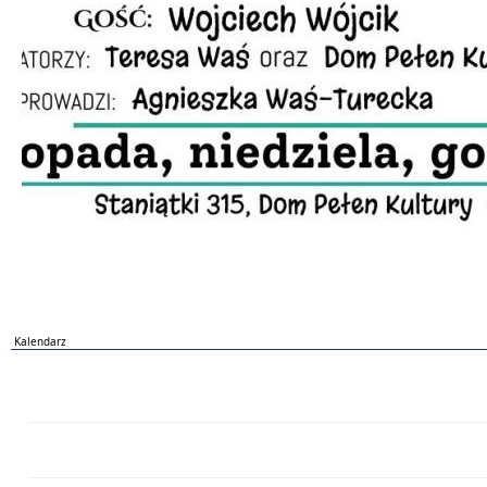
Kalendarz
PN
WT
ŚR
CZ
PI
SO
NI