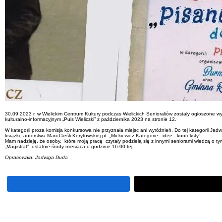
30.09.2023 r. w Wielickim Centrum Kultury podczas Wielickich Senioraliów zostały ogłoszone wyn
kulturalno-informacyjnym „Puls Wieliczki” z października 2023 na stronie 12.
W kategorii proza komisja konkursowa nie przyznała miejsc ani wyróżnień. Do tej kategorii Jadw
książkę autorstwa Marii Cieśli-Korytowskiej pt. „Mickiewicz Kategorie - idee - konteksty”.
Mam nadzieję, że osoby, które moją pracę czytały podzielą się z innymi seniorami wiedzą o tym j
„Magistrat” ostatnie środy miesiąca o godzinie 16.00-tej.
Opracowała: Jadwiga Duda