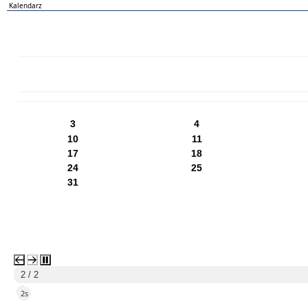
Kalendarz
PN
WT
ŚR
CZ
PI
SO
NI
3
4
10
11
17
18
24
25
31
1 / 2
5s