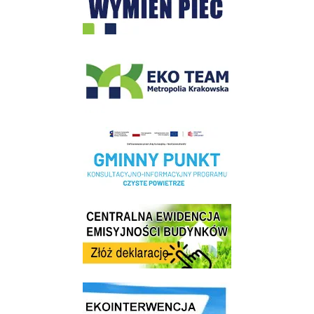
EKO-Team-Wieliczka
Realizacja Programu Czyste Powietrze w Gminie Wieliczka
Centrala Ewidencja Emisyjności Budynków - złóż deklarację
link do strony ekointerwencja dot.- powietrza