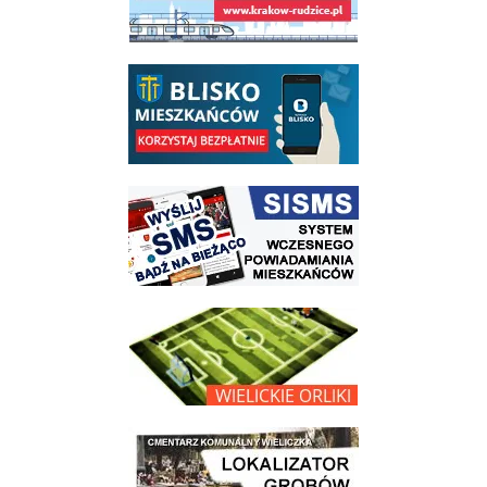
link do opisu aplikacji - BLISKO, Gmina Wieliczka w aplikacji Blisko
link do strony systemu wczesnego ostrzegania mieszkańców SISMS
link do opisu projektu Wielickie Orliki
link do lokalizatora grobów na wielickim cmentarzu - grobnet