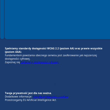
Spełniamy standardy dostępności WCAG 2.2 (poziom AA) oraz prawie wszystkie
(poziom AAA).
Fundamentem powstania obecnego serwisu jest zaoferowanie jak najszerszej
dostępności cyfrowej.
Zapoznaj się
Deklaracją dostępności cyfrowej.
EU AI Act
RODO Zgodne
RODO przyjazne narzędzia
Twoja prywatność jest dla nas ważna.
Dodatkowe informacje:
Polityka prywatności i cookies
Przestrzegamy EU Artificial Intelligence Act.