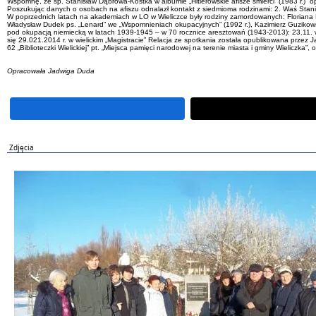
Wspomnę, że śp. Stanisław Dąbrowa-Kostka w albumie „Hitlerowskie afisze śmierci” (1983 r.) op
Poszukując danych o osobach na afiszu odnalazł kontakt z siedmioma rodzinami: 2. Waś Stanisł
W poprzednich latach na akademiach w LO w Wieliczce były rodziny zamordowanych: Floriana Da
Władysław Dudek ps. „Lenard” we „Wspomnieniach okupacyjnych” (1992 r.), Kazimierz Guzikowski 
pod okupacją niemiecką w latach 1939-1945 – w 70 rocznice aresztowań (1943-2013): 23.11. w P
się 29.021.2014 r. w wielickim „Magistracie” Relacja ze spotkania została opublikowana przez 
62 „Biblioteczki Wielickiej” pt. „Miejsca pamięci narodowej na terenie miasta i gminy Wieliczka
Opracowała Jadwiga Duda
Zdjęcia