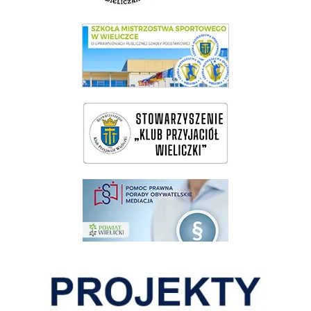
link do SMS Wieliczka
wieliczka-wieliczanie na bis
pomoc prawna wieliczka
Pokonać ograniczenia