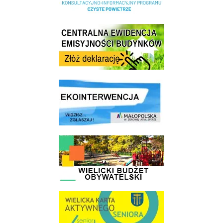
Centrala Ewidencja Emisyjności Budynków - złóż deklarację
link do strony ekointerwencja dot.- powietrza
link do strony - Wielicki Budżet Obywatelski
link do strony Wielicka Karta Aktywnego Seniora