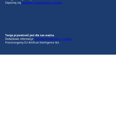
Zapoznaj się
Deklaracją dostępności cyfrowej.
EU AI Act
RODO Zgodne
RODO przyjazne narzędzia
Twoja prywatność jest dla nas ważna.
Dodatkowe informacje:
Polityka prywatności i cookies
Przestrzegamy EU Artificial Intelligence Act.