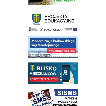
link do strony - projekty edukacyjne dofinansowane z Europejskiego
link do opisu projektu budowy linii kolejowej Krakow Rudzice
link do opisu aplikacji - BLISKO, Gmina Wieliczka w aplikacji Blisko
link do strony systemu wczesnego ostrzegania mieszkańców SISMS