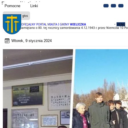
Strona
Aktualności
Pomocne
Linki
Czytaj na głos
OFICJALNY PORTAL MIASTA I GMINY
WIELICZKA
MENU
W Wieliczce pamiętano o 80. tej rocznicy zamordowania 4.12.1943 r. przez Niemców 10 Po
Wtorek, 9 stycznia 2024