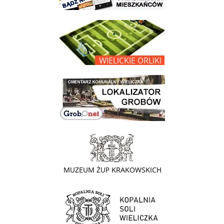
link do opisu projektu Wielickie Orliki
link do lokalizatora grobów na wielickim cmentarzu - grobnet
link do strony - Muzeum Żup Krakowskich Wieliczka
link do strony Kopalni Soli Wieliczka