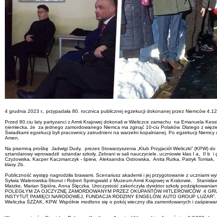
4 grudnia 2023 r., przypadała 80. rocznica publicznej egzekucji dokonanej przez Niemców 4.12
Przed 80.ciu laty partyzanci z Armii Krajowej dokonali w Wieliczce zamachu na Emanuela Kess
niemiecka, że za jednego zamordowanego Niemca ma zginąć 10-ciu Polaków. Dlatego z więzienia 
Świadkami egzekucji byli pracownicy zatrudnieni na warzelni kopalnianej. Po egzekucji Niemcy
Amen.
Na pisemną prośbę Jadwigi Dudy, prezes Stowarzyszenia „Klub Przyjaciół Wieliczki” (KPW) do
sztandarowy wprowadził sztandar szkoły. Zebrani w sali nauczyciele, uczniowie klas I a, II b 
Czyżowska, Kacper Kaczmarczyk - śpiew, Aleksandra Ostrowska, Anita Rutka, Patryk Tomiak, Ma
klasy 2b.
Publiczność występ nagrodziła brawami. Scenariusz akademii i jej przygotowanie z uczniami wy
Sylwia Walerowska-Skorut i Robert Springwald z Muzeum Armii Krajowej w Krakowie, Stanisław
Matzke, Marian Sipióra, Anna Ślęczka. Uroczystość zakończyła dyrektor szkoły podziękowania
POLEGŁYM ZA OJCZYZNĘ ZAMORDOWANYM PRZEZ OKUPANTÓW HITLEROWCÓW 4 GRUDNIA 1943. 
INSTYTUT PAMIĘCI NARODOWEJ, FUNDACJA RODZINY ENGELÓW, AUTO GROUP LUZAR”. Przed pomni
Wieliczka ŚZŻAK, KPW. Wspólnie modlono się o pokój wieczny dla zamordowanych i zaśpiewa