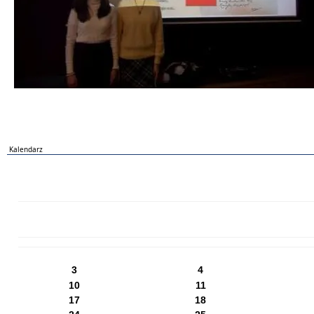
Kalendarz
PN
WT
ŚR
CZ
PI
SO
NI
3
4
10
11
17
18