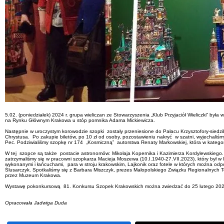
5.02. (poniedziałek) 2024 r. grupa wieliczan ze Stowarzyszenia „Klub Przyjaciół Wieliczki” b
na Rynku Głównym Krakowa u stóp pomnika Adama Mickiewicza.
Następnie w uroczystym korowodzie szopki zostały przeniesione do Pałacu Krzysztofory-siedz
Chrystusa. Po zakupie biletów, po 10 zł od osoby, pozostawieniu nakryć w szatni, wyjechaliśm
Pec. Podziwialiśmy szopkę nr 174 „Kosmiczną” autorstwa Renaty Markowskiej, która w kategorii
W tej szopce są także postacie astronomów: Mikołaja Kopernika i Kazimierza Kordylewskiego. K
zatrzymaliśmy się w pracowni szopkarza Macieja Moszewa (10.I.1940-27.VII.2023), który był w
wykonanymi i łańcuchami, para w stroju krakowskim, Lajkonik oraz fotele w których można odp
Ślusarczyk. Spotkaliśmy się z Barbara Miszczyk, prezes Małopolskiego Związku Regionalny
przez Muzeum Krakowa.
Wystawę pokonkursową 81. Konkursu Szopek Krakowskich można zwiedzać do 25 lutego 2024 r
Opracowała Jadwiga Duda