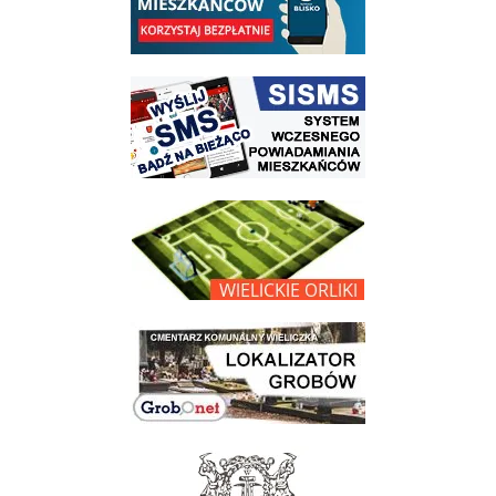
link do strony systemu wczesnego ostrzegania mieszkańców SISMS
link do opisu projektu Wielickie Orliki
link do lokalizatora grobów na wielickim cmentarzu - grobnet
link do strony - Muzeum Żup Krakowskich Wieliczka