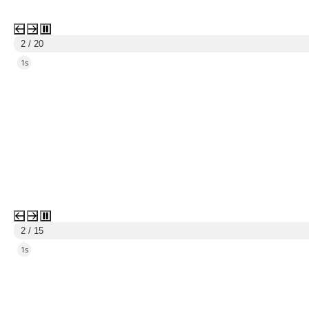
3 / 20
5s
3 / 15
5s