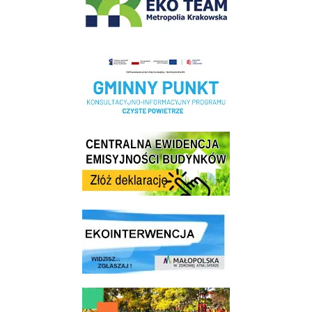
Realizacja Programu Czyste Powietrze w Gminie Wieliczka
Centrala Ewidencja Emisyjności Budynków - złóż deklarację
link do strony ekointerwencja dot.- powietrza
link do strony - Wielicki Budżet Obywatelski