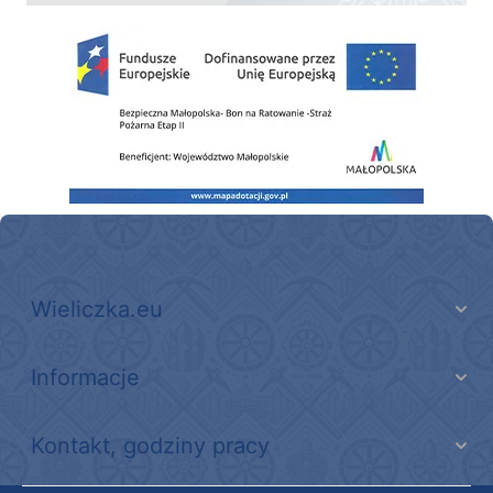
Zakup fabrycznie nowego, średniego samochodu ratowniczo-gaśniczego z napę
Wieliczka.eu
Informacje
Kontakt, godziny pracy