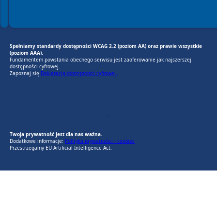
Spełniamy standardy dostępności WCAG 2.2 (poziom AA) oraz prawie wszystkie
(poziom AAA).
Fundamentem powstania obecnego serwisu jest zaoferowanie jak najszerszej
dostępności cyfrowej.
Zapoznaj się
Deklaracją dostępności cyfrowej.
EU AI Act
RODO Zgodne
RODO przyjazne narzędzia
Twoja prywatność jest dla nas ważna.
Dodatkowe informacje:
Polityka prywatności i cookies
Przestrzegamy EU Artificial Intelligence Act.