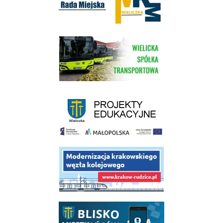
link do strony Wielickiej Spółki Transportowej
link do strony - projekty edukacyjne dofinansowane z Europejskiego
link do opisu projektu budowy linii kolejowej Krakow Rudzice
link do opisu aplikacji - BLISKO, Gmina Wieliczka w aplikacji Blisko