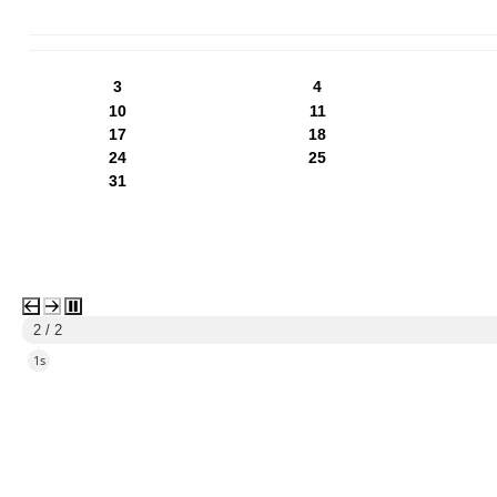
PN
WT
ŚR
CZ
PI
SO
NI
3
4
10
11
17
18
24
25
31
1 / 2
5s