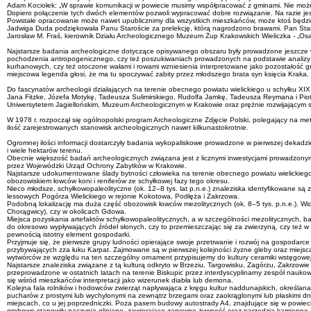
Adam Kociołek: „W sprawie komunikacji w powiecie musimy współpracować z gminami. Nie możemy 
Dopiero połączenie tych dwóch elementów pozwoli wypracować dobre rozwiązanie. Na razie jes
Powstałe opracowanie może nawet upublicznimy dla wszystkich mieszkańców, może ktoś będzie mia
Jadwiga Duda podziękowała Panu Staroście za prelekcję, którą nagrodzono brawami. Pan Staros
Jarosław M. Fraś, kierownik Działu Archeologicznego Muzeum Żup Krakowskich Wieliczka - „Osadn
Najstarsze badania archeologiczne dotyczące opisywanego obszaru były prowadzone jeszcze w 
pochodzenia antropogenicznego, czy też poszukiwaniach prowadzonych na podstawie analizy 
kurhanowych, czy też otoczone wałami i rowami wzniesienia interpretowane jako pozostałość g
miejscowa legenda głosi, że ma tu spoczywać zabity przez młodszego brata syn księcia Kraka.
Do fascynatów archeologii działających na terenie obecnego powiatu wielickiego u schyłku X
Jana Fitzke, Józefa Motykę, Tadeusza Sulimirskiego, Rudolfa Jamkę, Tadeusza Reymana i Piot
Uniwersytetem Jagiellońskim, Muzeum Archeologicznym w Krakowie oraz prężnie rozwijającym 
W 1978 r. rozpoczął się ogólnopolski program Archeologiczne Zdjęcie Polski, polegający na
ilość zarejestrowanych stanowisk archeologicznych nawet kilkunastokrotnie.
Ogromnej ilości informacji dostarczyły badania wykopaliskowe prowadzone w pierwszej dekadzi
i wiele hektarów terenu.
Obecnie większość badań archeologicznych związana jest z licznymi inwestycjami prowadzonymi
przez Wojewódzki Urząd Ochrony Zabytków w Krakowie.
Najstarsze udokumentowane ślady bytności człowieka na terenie obecnego powiatu wielickiego m
obozowiskiem łowców koni i reniferów ze schyłkowej fazy tego okresu.
Nieco młodsze, schyłkowopaleolityczne (ok. 12–8 tys. lat p.n.e.) znaleziska identyfikowane są
lessowych Pogórza Wielickiego w rejonie Kokotowa, Podłęża i Zakrzowa.
Podobną lokalizację ma duża część obozowisk łowców mezolitycznych (ok. 8–5 tys. p.n.e.). Widz
Chorągwicy), czy w okolicach Gdowa.
Miejsca pozyskania artefaktów schyłkowopaleolitycznych, a w szczególności mezolitycznych, bar
do okresowo wypływających źródeł słonych, czy to przemieszczając się za zwierzyną, czy też w ce
pewnością istotny element gospodarki.
Przyjmuje się, że pierwsze grupy ludności opierające swoje przetrwanie i rozwój na gospodarce
przybywających zza łuku Karpat. Zajmowane są w pierwszej kolejności żyzne gleby oraz miejsca 
wytwórców ze względu na ten szczególny ornament przypisujemy do kultury ceramiki wstęgowej 
Najstarsze znaleziska związane z tą kulturą odkryto w Brzeziu, Targowisku, Zagórzu, Zakrzowi
przeprowadzone w ostatnich latach na terenie Biskupic przez interdyscyplinarny zespół naukowc
się wśród mieszkańców interpretacji jako wizerunek diabła lub demona.
Kolejna fala rolników i hodowców zwierząt napływająca z kręgu kultur naddunajskich, określan
pucharów z prostymi lub wychylonymi na zewnątrz brzegami oraz zaokrąglonymi lub płaskimi dnam
miejscach, co u jej poprzedniczki. Poza pasem budowy autostrady A4, znajdujące się w powiec
grobowe stanowiły naczynia gliniane, zawierające zapewne żywność oraz narzędzia kamienne.