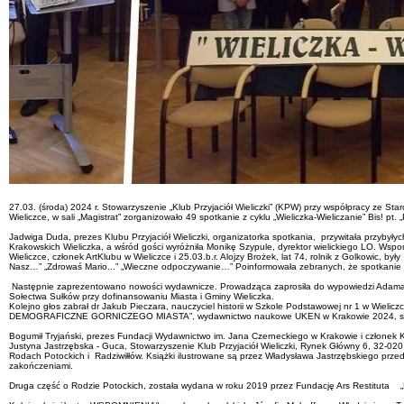
27.03. (środa) 2024 r. Stowarzyszenie „Klub Przyjaciół Wieliczki” (KPW) przy współpracy ze 
Wieliczce, w sali „Magistrat” zorganizowało 49 spotkanie z cyklu „Wieliczka-Wieliczanie” Bis! pt. 
Jadwiga Duda, prezes Klubu Przyjaciół Wieliczki, organizatorka spotkania, przywitała przybyły
Krakowskich Wieliczka, a wśród gości wyróżniła Monikę Szypule, dyrektor wielickiego LO. Wspom
Wieliczce, członek ArtKlubu w Wieliczce i 25.03.b.r. Alojzy Brożek, lat 74, rolnik z Golkowic, 
Nasz…” „Zdrowaś Mario...” „Wieczne odpoczywanie…” Poinformowała zebranych, że spotkanie j
Następnie zaprezentowano nowości wydawnicze. Prowadząca zaprosiła do wypowiedzi Adama Bo
Sołectwa Sułków przy dofinansowaniu Miasta i Gminy Wieliczka.
Kolejno głos zabrał dr Jakub Pieczara, nauczyciel historii w Szkole Podstawowej nr 1 w Wi
DEMOGRAFICZNE GORNICZEGO MIASTA”, wydawnictwo naukowe UKEN w Krakowie 2024, sfinansow
Bogumił Tryjański, prezes Fundacji Wydawnictwo im. Jana Czerneckiego w Krakowie i członek KP
Justyna Jastrzębska - Guca, Stowarzyszenie Klub Przyjaciół Wieliczki, Rynek Główny 6, 32-0
Rodach Potockich i Radziwiłłów. Książki ilustrowane są przez Władysława Jastrzębskiego przed 
zakończeniami.
Druga część o Rodzie Potockich, została wydana w roku 2019 przez Fundację Ars Restituta „H