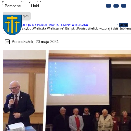
Strona
Aktualności
Pomocne
Linki
Czytaj na głos
OFICJALNY PORTAL MIASTA I GMINY
WIELICZKA
MENU
49 spotkanie z cyklu „Wieliczka-Wieliczanie” Bis! pt. „Powiat Wielicki wczoraj i dziś -Jubile
Poniedziałek, 20 maja 2024