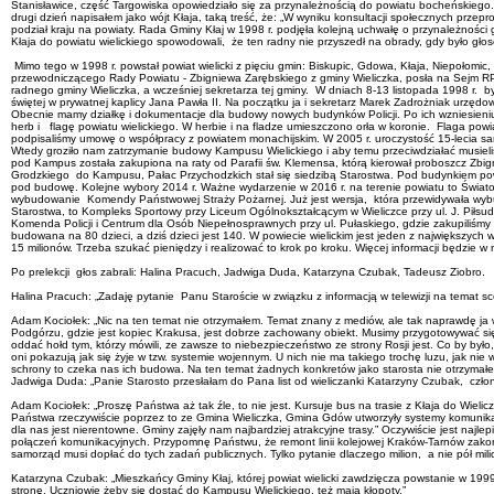
Stanisławice, część Targowiska opowiedziało się za przynależnością do powiatu bocheńskiego. 
drugi dzień napisałem jako wójt Kłaja, taką treść, że: „W wyniku konsultacji społecznych pr
podział kraju na powiaty. Rada Gminy Kłaj w 1998 r. podjęła kolejną uchwałę o przynależnośc
Kłaja do powiatu wielickiego spowodowali, że ten radny nie przyszedł na obrady, gdy było gło
Mimo tego w 1998 r. powstał powiat wielicki z pięciu gmin: Biskupic, Gdowa, Kłaja, Niepołomic
przewodniczącego Rady Powiatu - Zbigniewa Zarębskiego z gminy Wieliczka, posła na Sejm RP
radnego gminy Wieliczka, a wcześniej sekretarza tej gminy. W dniach 8-13 listopada 1998 r. b
świętej w prywatnej kaplicy Jana Pawła II. Na początku ja i sekretarz Marek Zadrożniak urzędow
Obecnie mamy działkę i dokumentacje dla budowy nowych budynków Policji. Po ich wzniesieniu P
herb i flagę powiatu wielickiego. W herbie i na fladze umieszczono orła w koronie. Flaga pow
podpisaliśmy umowę o współpracy z powiatem monachijskim. W 2005 r. uroczystość 15-lecia 
Wtedy groziło nam zatrzymanie budowy Kampusu Wielickiego i aby temu przeciwdziałać musieli
pod Kampus została zakupiona na raty od Parafii św. Klemensa, którą kierował proboszcz Z
Grodzkiego do Kampusu, Pałac Przychodzkich stał się siedzibą Starostwa. Pod budynkiem po
pod budowę. Kolejne wybory 2014 r. Ważne wydarzenie w 2016 r. na terenie powiatu to Świato
wybudowanie Komendy Państwowej Straży Pożarnej. Już jest wersja, która przewidywała wybu
Starostwa, to Kompleks Sportowy przy Liceum Ogólnokształcącym w Wieliczce przy ul. J. Piłsud
Komenda Policji i Centrum dla Osób Niepełnosprawnych przy ul. Pułaskiego, gdzie zakupil
budowana na 80 dzieci, a dziś dzieci jest 140. W powiecie wielickim jest jeden z największyc
15 milionów. Trzeba szukać pieniędzy i realizować to krok po kroku. Więcej informacji będzie 
Po prelekcji głos zabrali: Halina Pracuch, Jadwiga Duda, Katarzyna Czubak, Tadeusz Ziobro.
Halina Pracuch: „Zadaję pytanie Panu Staroście w związku z informacją w telewizji na tema
Adam Kociołek: „Nic na ten temat nie otrzymałem. Temat znany z mediów, ale tak naprawdę ja 
Podgórzu, gdzie jest kopiec Krakusa, jest dobrze zachowany obiekt. Musimy przygotowywać się
oddać hołd tym, którzy mówili, ze zawsze to niebezpieczeństwo ze strony Rosji jest. Co by był
oni pokazują jak się żyje w tzw. systemie wojennym. U nich nie ma takiego trochę luzu, jak ni
schrony to czeka nas ich budowa. Na ten temat żadnych konkretów jako starosta nie otrzymałe
Jadwiga Duda: „Panie Starosto przesłałam do Pana list od wieliczanki Katarzyny Czubak, członki
Adam Kociołek: „Proszę Państwa aż tak źle, to nie jest. Kursuje bus na trasie z Kłaja do Wiel
Państwa rzeczywiście poprzez to ze Gmina Wieliczka, Gmina Gdów utworzyły systemy komunikacyjne
dla nas jest nierentowne. Gminy zajęły nam najbardziej atrakcyjne trasy.” Oczywiście jest naj
połączeń komunikacyjnych. Przypomnę Państwu, że remont linii kolejowej Kraków-Tarnów zakoń
samorząd musi dopłać do tych zadań publicznych. Tylko pytanie dlaczego milion, a nie pół mili
Katarzyna Czubak: „Mieszkańcy Gminy Kłaj, której powiat wielicki zawdzięcza powstanie w 1999 r
stronę. Uczniowie żeby się dostać do Kampusu Wielickiego, też mają kłopoty.”