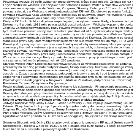
Powiatową tworzyło 26 osób wybranych przez obywateli, którzy płacili podatki. Zbierała się 
Larysz Niedzielski właściciel Śledziejowic oraz notariusz Emanuel Winter, a starostów wielicki
mieszkańców obejmując miasta: Wieliczkę, Podgórze, Skawinę, Dobczyce i 105 wsi. Już w 189
powiatu z siedzibą w Wieliczce o okrojonej powierzchni 458 km². Dla obydwu powiatów funkcj
powstała Powiatowa Kasa Oszczędności); pomoc przy poszukiwaniu pracy (nie wypłacano wówcz
instytucjami utrzymywanymi z funduszy powiatowych, ustalała podatki.
Kiedy w 1918 roku Polska odzyskuje niepodległość, nie wybrano nowej Rady, albowiem nie było 
Dekretem z 4 grudnia 1931 roku powiat wielicki został zniesiony – Wieliczkę włączono do pow
Zbigniew Zarębski-przewodniczący Rady Powiatu Wielickiego - w swoim wystąpieniu przedstawił
tych, w okresie przemian ustrojowych w Polsce; państwie od lat 50-tych socjalistycznym, w kt
roku opracowano reformę powiatową, a odpowiedzią na nią było powstanie w Wieliczce Społeczn
zamieszkującej w gminach położonej w znacznej odległości od Krakowa. Ostatecznie po sześciu 
stanowisko gminy Kłaj, która w odpowiednim momencie skierowała wniosek do rządu RP o wejśc
Powiat jest częścią terytorium państwa oraz lokalną wspólnotą samorządową, która podejmuje
stanowiący i kontrolny, wybierana jest w wyborach bezpośrednich, odbywających się co 4 lata, 
skarbnika powiatu, uchwala budżet powiatu, podejmuje uchwały dotyczące mienia powiatoweg
tworzą: starosta (wybierany przez radę), wicestarosta, członkowie zarządu. Do zadań zarząd
W ocenie przewodniczącego Rady - po roku funkcjonowania - pozycja wielickiego powiatu jes
ma szansę istnieć wśród planowanych ok. 200 powiatów.
Starosta wielicki Adam Kociołek zaprezentował strukturę administracji powiatowej i jej zadani
przekazały na siedzibę powiatu budynek dawnej Szkoły Górniczej i Muzeum Salinarnego zwany
Starostwo powiatowe wykonuje zadania własne (powiatowe) i rządowe. Zadania powiatu realizuj
zespoloną. Zasada zespolenia oznacza połączenie w jednym urzędzie i pod jednym zwierzchnictw
uzgodnieniu z wojewodą), zatwierdzaniu programów działania tych służb, kierowaniem ich wspól
Psychologiczno-Pedagogiczną w Niegowici, Bibliotekę Powiatową (dotychczas nie utworzono)
Powiatowe Centrum Zarządzania Kryzysowego.
Powiat realizuje zadania w oparciu o środki własne lub subwencje. Finansowanie powiatów w k
Powiat prowadzi samodzielną gospodarkę finansową. Zasadniczą instytucją w tym zakresie jest
Dewizą starostwa jest, jak powiedział starosta: administracja mała, w miarę dobrze płatna i s
otrzymuje budynek w Wieliczce przy ulicy Jedynaka, w którym znajdzie siedzibę Policja Powia
Kolejno wypowiadali się wójtowie gmin, które weszły w skład powiatu:
Jadwiga Kasprzyk, wójt Gminy Gdów: „..Gmina Gdów liczy 29 wsi, zajmuje powierzchnię 108 km
Gdowie. W jej obrębie funkcjonuje 7 parafii, w tym jedna należy do diecezji tarnowskiej. Była t
Zbigniew Fic, wójt Gminy Biskupice: „.. Gminę Biskupice tworzy 11 sołectw zajmujących powier
Przy drodze Wieliczka-Gdów. Obejmuje obszary rolnicze o żyznych glebach (7% stanowią lasy)
zgazyfikowana oraz posiada ok. 40 km sieci wodociągowej. Na jej terenie mieszkają mistrzowie
Sylwester Skoczek, wójt Gminy Kłaj relacjonował: W grudniu prezydent RP nadał Gminie certyfi
Niepołomickiej, mieszka w niej ok. 10.600 ludzi. Posiada dwa duże zakłady, 6 szkół podstawow
także będzie tu autostrada z pierwszym zjazdem za Krakowem.