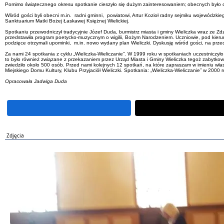
Pomimo świątecznego okresu spotkanie cieszyło się dużym zainteresowaniem; obecnych było okoł
Wśród gości byli obecni m.in. radni gminni, powiatowi, Artur Kozioł radny sejmiku wojewódzki
Sanktuarium Matki Bożej Łaskawej Księżnej Wielickiej.
Spotkaniu przewodniczył tradycyjnie Józef Duda, burmistrz miasta i gminy Wieliczka wraz ze 
przedstawiła program poetycko-muzycznym o wigilii, Bożym Narodzeniem. Uczniowie, pod kierun
podzięce otrzymali upominki, m.in. nowo wydany plan Wieliczki. Dyskusję wśród gości, na przed
Za nami 24 spotkania z cyklu „Wieliczka-Wieliczanie”. W 1999 roku w spotkaniach uczestniczył
to było również związane z przekazaniem przez Urząd Miasta i Gminy Wieliczka tegoż zabytk
zwiedziło około 500 osób. Przed nami kolejnych 12 spotkań, na które zapraszam w imieniu własny
Miejskiego Domu Kultury, Klubu Przyjaciół Wieliczki. Spotkania: „Wieliczka-Wieliczanie” w 2000
Opracowała Jadwiga Duda
Zdjęcia