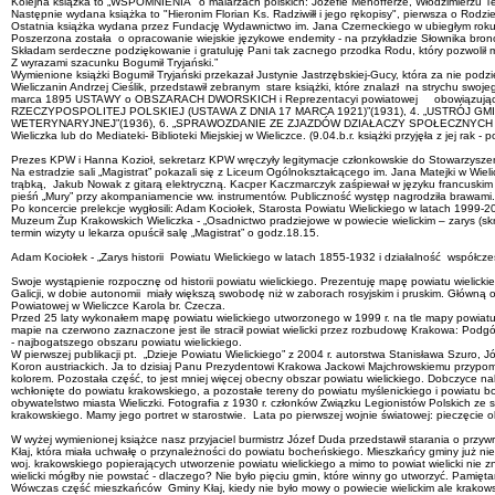
Kolejna książka to „WSPOMNIENIA" o malarzach polskich: Józefie Mehofferze, Włodzimierzu Te
Następnie wydana książka to "Hieronim Florian Ks. Radziwiłł i jego rękopisy", pierwsza o Rodz
Ostatnia książka wydana przez Fundację Wydawnictwo im. Jana Czerneckiego w ubiegłym roku z ok
Poszerzona została o opracowanie wiejskie językowe endemity - na przykładzie Słownika brono
Składam serdeczne podziękowanie i gratuluję Pani tak zacnego przodka Rodu, który pozwolił 
Z wyrazami szacunku Bogumił Tryjański.”
Wymienione książki Bogumił Tryjański przekazał Justynie Jastrzębskiej-Gucy, która za nie pod
Wieliczanin Andrzej Cieślik, przedstawił zebranym stare książki, które znalazł na strychu 
marca 1895 USTAWY o OBSZARACH DWORSKICH i Reprezentacyi powiatowej obowiązującyc
RZECZYPOSPOLITEJ POLSKIEJ (USTAWA Z DNIA 17 MARCA 1921)”(1931), 4. „USTRÓJ G
WETERYNARYJNEJ”(1936), 6. „SPRAWOZDANIE ZE ZJAZDÓW DZIAŁACZY SPOŁECZNYCH POWIA
Wieliczka lub do Mediateki- Biblioteki Miejskiej w Wieliczce. (9.04.b.r. książki przyjęła z jej r
Prezes KPW i Hanna Kozioł, sekretarz KPW wręczyły legitymacje członkowskie do Stowarzyszenia „
Na estradzie sali „Magistrat” pokazali się z Liceum Ogólnokształcącego im. Jana Matejki w Wie
trąbką, Jakub Nowak z gitarą elektryczną. Kacper Kaczmarczyk zaśpiewał w języku francuskim p
pieśń „Mury” przy akompaniamencie ww. instrumentów. Publiczność występ nagrodziła brawami.
Po koncercie prelekcje wygłosili: Adam Kociołek, Starosta Powiatu Wielickiego w latach 1999-2
Muzeum Żup Krakowskich Wieliczka - „Osadnictwo pradziejowe w powiecie wielickim – zarys (sk
termin wizyty u lekarza opuścił salę „Magistrat” o godz.18.15.
Adam Kociołek - „Zarys historii Powiatu Wielickiego w latach 1855-1932 i działalność współc
Swoje wystąpienie rozpocznę od historii powiatu wielickiego. Prezentuję mapę powiatu wielick
Galicji, w dobie autonomii miały większą swobodę niż w zaborach rosyjskim i pruskim. Główną 
Powiatowej w Wieliczce Karola br. Czecza.
Przed 25 laty wykonałem mapę powiatu wielickiego utworzonego w 1999 r. na tle mapy powiatu
mapie na czerwono zaznaczone jest ile stracił powiat wielicki przez rozbudowę Krakowa: Podgór
- najbogatszego obszaru powiatu wielickiego.
W pierwszej publikacji pt. „Dzieje Powiatu Wielickiego” z 2004 r. autorstwa Stanisława Szuro
Koron austriackich. Ja to dzisiaj Panu Prezydentowi Krakowa Jackowi Majchrowskiemu przypom
kolorem. Pozostała część, to jest mniej więcej obecny obszar powiatu wielickiego. Dobczyce nal
wchłonięte do powiatu krakowskiego, a pozostałe tereny do powiatu myślenickiego i powiatu
obywatelstwo miasta Wieliczki. Fotografia z 1930 r. członków Związku Legionistów Polskich ze sz
krakowskiego. Mamy jego portret w starostwie. Lata po pierwszej wojnie światowej: pieczęcie 
W wyżej wymienionej książce nasz przyjaciel burmistrz Józef Duda przedstawił starania o przyw
Kłaj, która miała uchwałę o przynależności do powiatu bocheńskiego. Mieszkańcy gminy już ni
woj. krakowskiego popierających utworzenie powiatu wielickiego a mimo to powiat wielicki nie zn
wielicki mógłby nie powstać - dlaczego? Nie było pięciu gmin, które winny go utworzyć. Pamięt
Wówczas część mieszkańców Gminy Kłaj, kiedy nie było mowy o powiecie wielickim ale krakows