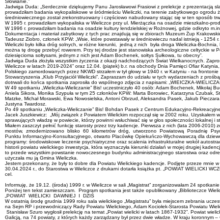
Słowianie.”
Jadwiga Duda: „Serdecznie dziękujemy Panu Jarosławowi Frasiowi z prelekcje z prezentacją s
prowadziłam badania wykopaliskowe w śródmieściu Wieliczki, na terenie zabytkowego ogrodu 
średniowiecznego został zrekonstruowany i częściowo nabudowany stając się w ten sposób trwa
W 1995 r. prowadziłam wykopaliska w Wieliczce przy ul. Mierżączka na osadzie mieszkalno-produkc
W 1996 r. prowadziłam badania na osadzie kultury lendzielskiej w Rożnowej, gdzie odkryto m.i
Dokumentacja i materiał zabytkowy z tych prac znajdują się w zbiorach Muzeum Żup Krakowskic
Tadeusz Ziobro, członek KPW: „Wsie, które powstawały w średniowieczu nadal istnieją - 1254
Wieliczki było kilka dróg solnych, w różne kierunki, jedną z nich była droga Wieliczka-Bochnia
można tę drogę przebyć rowerem. Przy tej drodze jest stanowiska archeologiczne celtyckie w 
dziesięcioma sołtysami, jednym z nich jest Adam Bochenek, sołtys Sułkowa, tu obecny”.
Jadwiga Duda złożyła wszystkim życzenia z okazji nadchodzących Świat Wielkanocnych. Zaprosiła
Wieliczce w latach 2019-2024” oraz 12.04. (piątek) b.r. na obchody Dnia Pamięci Ofiar Katyni
Polskiego zamordowanych przez NKWD strzałem w tył głowy w 1940 r. w Katyniu - na frontonie 
Stowarzyszenia „Klub Przyjaciół Wieliczki”. Zapraszam do udziału w tych wydarzeniach z prośbą
dotrwali do końca spotkania zaprosiła do wspólnego zdjęcia z napisami: „WIEICZKA-WIE
W 49 spotkaniu „Wieliczka-Wieliczanie” Bis! uczestniczyło 40 osób: Adam Bochenek, Mikołaj B
Aniela Sikora, Monika Szypuła w tym 25 członków KPW: Marta Borowiec, Katarzyna Czubak, St
Matzke, Michał Morawski, Ewa Nowosielska, Antoni Obrzud, Aleksandra Pasek, Jakub Pieczara, 
Justyna Twardosz.
Po 49 spotkaniu „Wieliczka-Wieliczanie” Bis! Bohdan Pasek z Centrum Edukacyjno-Rekreacyjneg
Jacek Juszkiewicz: „Mój związek z Powiatem Wielickim rozpoczął się w 2002 roku. Uzyskałem wó
sprawujących władzę w powiecie, którzy powinni wsłuchiwać się w głos społeczności lokalnej i star
Miałem zaszczyt pełnić funkcję starosty przez trzy kadencje. Pierwsza z nich (lata 2006-20
mostów, zmodernizowano blisko 60 kilometrów dróg, utworzono Powiatową Poradnię Psycho
Punktu Informacyjno-Konsultacyjnego, otwarto Placówkę Opiekuńczo-Wychowawczą dla dziewcząt
programy: środowiskowe leczenie psychiatryczne oraz scalenia infrastrukturalne wokół autostr
historii powiatu wielickiego inwestycja, która wyznaczyła kierunki działań w mojej drugiej kad
to przede wszystkim powstanie nowoczesnego budynku administracyjnego starostwa oraz odrestau
użyczała mu ją Gmina Wieliczka.
Jestem przekonany, że były to dobre dla Powiatu Wielickiego kadencje. Podjęte przeze mnie w 
30.04.2024 r., do Starostwa w Wieliczce z drukarni dotarła książka pt. „POWIAT WIELICKI WC
cel.
Informuję, że 19.12. (środa) 1999 r. w Wieliczce w sali „Magistrat” zorganizowałam 24 spotkanie 
Poniżej ten tekst zamieszczam. Program spotkania jest także opublikowany „Biblioteczce Wielick
„POWIAT WIELICKI DAWNIEJ I DZIŚ
W ostatnią środę grudnia 1999 roku sala wielickiego „Magistratu” była miejscem zebrania uczestn
na Sejm RP i przewodniczący Rady Powiatu Wielickiego, Adam Kociołek-Starosta Powiatu Wielick
Stanisław Szuro wygłosił prelekcję na temat „Powiat wielicki w latach 1867-1932”. Powiat wiel
Galicją, na 74 powiaty, z których każdy zarządzany był przez dwie władze. W kraju koronnym 