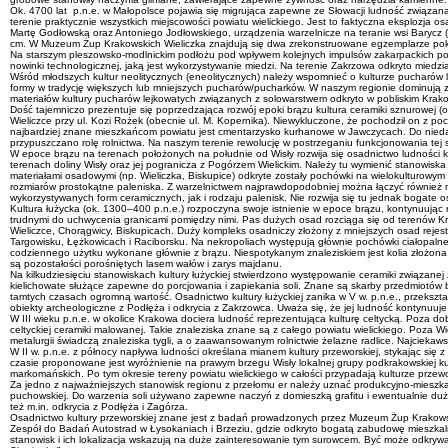
Ok. 4700 lat p.n.e. w Małopolsce pojawia się migrująca zapewne ze Słowacji ludność związana z
terenie praktycznie wszystkich miejscowości powiatu wielickiego. Jest to faktyczna eksplozja
Martę Godłowską oraz Antoniego Jodłowskiego, urządzenia warzelnicze na teranie wsi Barycz
cm. W Muzeum Żup Krakowskich Wieliczka znajdują się dwa zrekonstruowane egzemplarze poka
Na starszym pleszowsko-modlnickim podłożu pod wpływem kolejnych impulsów zakarpackich powst
nowinki technologicznej, jaką jest wykorzystywanie miedzi. Na terenie Zakrzowa odkryto miedzi
Wśród młodszych kultur neolitycznych (eneolitycznych) należy wspomnieć o kulturze pucharów 
formy w tradycję większych lub mniejszych pucharów/pucharków. W naszym regionie dominują zn
materiałów kultury pucharów lejkowatych związanych z solowarstwem odkryto w pobliskim Krakow
Dość tajemniczo prezentuje się poprzedzająca rozwój epoki brązu kultura ceramiki sznurowej (
Wieliczce przy ul. Kozi Rożek (obecnie ul. M. Kopernika). Niewykluczone, że pochodził on 
najbardziej znane mieszkańcom powiatu jest cmentarzysko kurhanowe w Jawczycach. Do nieda
przypuszczano rolę rolnictwa. Na naszym terenie rewolucję w postrzeganiu funkcjonowania tej
W epoce brązu na terenach położonych na południe od Wisły rozwija się osadnictwo ludności ku
terenach doliny Wisły oraz jej pogranicza z Pogórzem Wielickim. Należy tu wymienić stanowiska
materiałami osadowymi (np. Wieliczka, Biskupice) odkryte zostały pochówki na wielokulturowym
rozmiarów prostokątne paleniska. Z warzelnictwem najprawdopodobniej można łączyć również nacz
wykorzystywanych form ceramicznych, jak i rodzaju palenisk. Nie rozwija się tu jednak bogate 
Kultura łużycka (ok. 1300–400 p.n.e.) rozpoczyna swoje istnienie w epoce brązu, kontynuując
trudnymi do uchwycenia granicami pomiędzy nimi. Pas dużych osad rozciąga się od terenów Kr
Wieliczce, Chorągwicy, Biskupicach. Duży kompleks osadniczy złożony z mniejszych osad rejest
Targowisku, Łężkowicach i Raciborsku. Na nekropoliach występują głównie pochówki ciałopalne 
codziennego użytku wykonane głównie z brązu. Niespotykanym znaleziskiem jest kolia złożona 
są pozostałości porośniętych lasem wałów i zarys majdanu.
Na kilkudziesięciu stanowiskach kultury łużyckiej stwierdzono występowanie ceramiki związanej
kielichowate służące zapewne do porcjowania i zapiekania soli. Znane są skarby przedmiotów 
tamtych czasach ogromną wartość. Osadnictwo kultury łużyckiej zanika w V w. p.n.e., przekszta
obiekty archeologiczne z Podłęża i odkrycia z Zakrzowca. Uważa się, że jej ludność kontynuuje
W III wieku p.n.e. w okolice Krakowa dociera ludność reprezentująca kulturę celtycką. Poza dobr
celtyckiej ceramiki malowanej. Takie znaleziska znane są z całego powiatu wielickiego. Poza 
metalurgii świadczą znaleziska tygli, a o zaawansowanym rolnictwie żelazne radlice. Najciek
W II w. p.n.e. z północy napływa ludności określana mianem kultury przeworskiej, stykając się 
czasie proponowane jest wyróżnienie na prawym brzegu Wisły lokalnej grupy podkrakowskiej kult
markomańskich. Po tym okresie tereny powiatu wielickiego w całości przypadają kulturze przew
Za jedno z najważniejszych stanowisk regionu z przełomu er należy uznać produkcyjno-mieszkaln
puchowskiej. Do warzenia soli używano zapewne naczyń z domieszką grafitu i ewentualnie duż
też m.in. odkrycia z Podłęża i Zagórza.
Osadnictwo kultury przeworskiej znane jest z badań prowadzonych przez Muzeum Żup Krakowsk
Zespół do Badań Autostrad w Łysokaniach i Brzeziu, gdzie odkryto bogatą zabudowę mieszkalną 
stanowisk i ich lokalizacja wskazują na duże zainteresowanie tym surowcem. Być może odkrywa