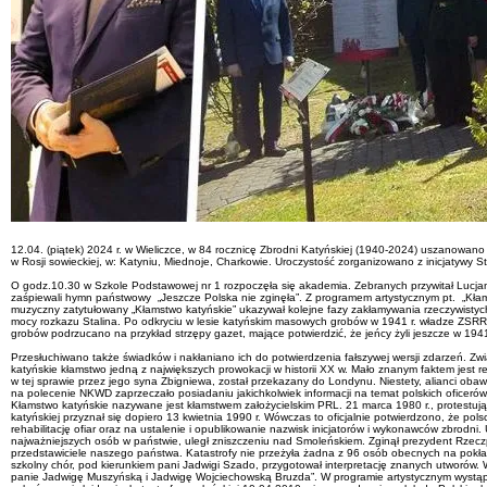
12.04. (piątek) 2024 r. w Wieliczce, w 84 rocznicę Zbrodni Katyńskiej (1940-2024) uszanowan
w Rosji sowieckiej, w: Katyniu, Miednoje, Charkowie. Uroczystość zorganizowano z inicjatywy S
O godz.10.30 w Szkole Podstawowej nr 1 rozpoczęła się akademia. Zebranych przywitał Lucjan
zaśpiewali hymn państwowy „Jeszcze Polska nie zginęła”. Z programem artystycznym pt. „Kłams
muzyczny zatytułowany „Kłamstwo katyńskie” ukazywał kolejne fazy zakłamywania rzeczywistych 
mocy rozkazu Stalina. Po odkryciu w lesie katyńskim masowych grobów w 1941 r. władze ZSRR o
grobów podrzucano na przykład strzępy gazet, mające potwierdzić, że jeńcy żyli jeszcze w 1941
Przesłuchiwano także świadków i nakłaniano ich do potwierdzenia fałszywej wersji zdarzeń. Z
katyńskie kłamstwo jedną z największych prowokacji w historii XX w. Mało znanym faktem jest rel
w tej sprawie przez jego syna Zbigniewa, został przekazany do Londynu. Niestety, alianci oba
na polecenie NKWD zaprzeczało posiadaniu jakichkolwiek informacji na temat polskich oficeró
Kłamstwo katyńskie nazywane jest kłamstwem założycielskim PRL. 21 marca 1980 r., protestuj
katyńskiej przyznał się dopiero 13 kwietnia 1990 r. Wówczas to oficjalnie potwierdzono, że pol
rehabilitację ofiar oraz na ustalenie i opublikowanie nazwisk inicjatorów i wykonawców zbrodni.
najważniejszych osób w państwie, uległ zniszczeniu nad Smoleńskiem. Zginął prezydent Rzeczpo
przedstawiciele naszego państwa. Katastrofy nie przeżyła żadna z 96 osób obecnych na pokład
szkolny chór, pod kierunkiem pani Jadwigi Szado, przygotował interpretację znanych utworów
panie Jadwigę Muszyńską i Jadwigę Wojciechowską Bruzda”. W programie artystycznym wystąpił