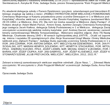
zakończonej slajdami z katastrofy smoleńskiej 10.04.2010 r. i sprowadzenia zwłok do Polski, 
Sienkiewicza-A. Asnyka-W. Pola; Jadwiga Duda, prezes Stowarzyszenia “Klub Przyjaciół Wielicz
Po akademii delegacja szkoły z Panem Dyrektorem i pocztem sztandarowym pod kierunkiem Elż
którego znajduje się tablica o treści: „PAMIĘCI PATRIOTÓW ZIEMI WIELICKIEJ POMORDOWA
Cmentarza Wojennego w Katyniu przywieziona przez uczniów Gimnazjum nr 1 w Wieliczce pod kier
Katyńskiej” oficerów, wieliczan z urodzenia, ofiar Zbrodni Katyńskiej: kapitana żandarmerii Mi
29.VII.1894 r. w Wieliczce. (foto 15) Dla nich też trzeba zasadzić w Wieliczce „Dęby Pamięci”. 
Kolejno złożyli je: Adam Marek Panuś, Antoni Sowa, dyrektor Zarządu Cmentarza Komunalnego w Wi
jego zastępca Jacek Kwilosz, delegacja Szkoły Podstawowej nr 1 w Wieliczce, delegacja Zarzą
uroczystości uczestniczyły wielickie rodziny katyńskie: prof. Andrzej Gaczoł, siostrzenie
krewny zamordowanego Witolda Tomaszewskiego. Wykonano wspólne zdjęcie. (foto 76) Następn
Miednoje, Charkowie wiosną 1940 r. W ramach ogólnopolskiej akcji „KATYŃ….Ocalić od zapomnien
się imiona i nazwiska 28 upamiętnionych ofiar. Akcje finansował Urząd Miasta i Gminy Wielicz
tabliczek przy „Dębach Pamięci.” Jadwiga Duda zaprosiła uczennicę Szkoły Podstawowe
POR. JAN CZARNIK, POR. ANTONI DAŃDA, KPT. MIECZYSŁAW DZIEWOŃSKI, POR. JAN FI
ŚCIGALSKI, KPT. MARIAN HENRYK SOLEWSKI, KPT. HENRTYK STACHURSKI, POR. WIT
PPŁK. ANDRZEJ KUCZEK, PPŁK. JÓZEF LIDWIN, MJR. MICHAŁ IGNACY ŁUKOMSKI, POR
BARAN, ASP. JÓZEF CIUPKA, ASP. JAN GABRYEL, ASP. JÓZEF KLISIEWICZ, ASP. JÓZEF 
STOWARZYSZENIE „KLUB PRZYJACIÓŁ WIELICZKI”, WIELICZKA, 2012, 2021 R.”
Zebrani w intencji zamordowanych wieliczan wspólnie odmówili: „Ojcze Nasz..”, „ Zdrowaś Ma
uroczystości. W uroczystości z „Klub Przyjaciół Wieliczki” uczestniczyli: Jadwiga Duda, Anna 
82)
Opracowała Jadwiga Duda
Zdjęcia