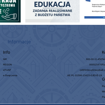
Informacje
Info
K
NIP
683-00-11-450
Te
REGON
000525470
Fa
ePUAP
/y885h0evy6/skrytka
E-
e-Doręczenia
AE:PL-31596-13423-GJEVE-19
G
Po
Wt
Pi