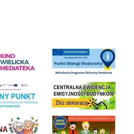
ediateka - zapraszamy
Punkt Obsługi Ekodoradcy Wieliczka
Centrala Ewidencja Emisyjności Budynków - złóż deklarac
ramu Czyste Powietrze w Gminie Wieliczka
minnej Rady Seniorow - Wieliczka
link do strony - Wielicka Karta Dużej Rodziny