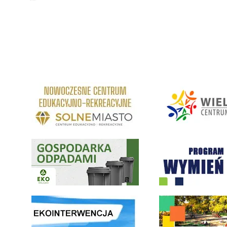
link do strony Centrum Edukacyjno Rekreacyjne
link do strony - Wielickie C
Gospodarka odpadami na terenie Miasta i Gminy Wieliczka
Program "Czyste Powietrze" 
link do strony ekointerwencja dot.- powietrza
link do strony - Wielicki Bu