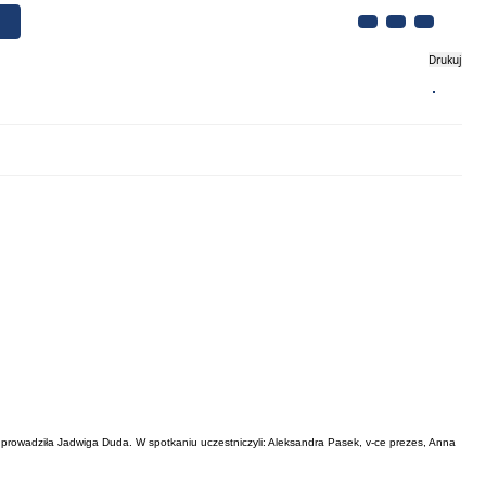
Drukuj
Biznes
Turystyka
Kontakt
em prowadziła Jadwiga Duda. W spotkaniu uczestniczyli: Aleksandra Pasek, v-ce prezes, Anna