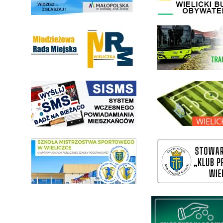
Młodzieżowa Rada Miejska w Wieliczce
link do strony Wielickiej Sp
link do strony systemu wczesnego ostrzegania mieszkańców SISMS
link do opisu projektu Wielic
link do SMS Wieliczka
wieliczka-wieliczanie na bis
Międzyzakładowa Kasa Zapom