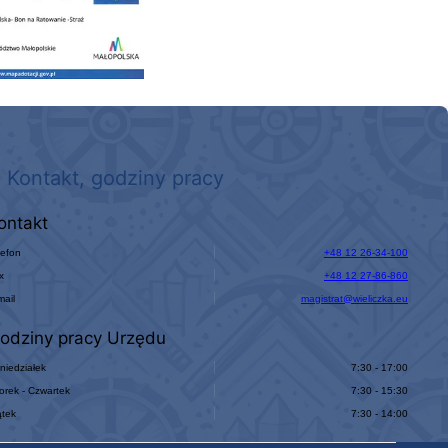
Kontakt, godziny pracy
ontakt
lefon
+48 12 26-34-100
x
+48 12 27-86-860
mail
magistrat@wieliczka.eu
odziny pracy Urzędu
niedziałek
7:30 - 17:00
orek - Czwartek
7:30 - 15:30
ątek
7:30 - 14:00