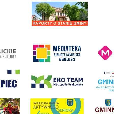
Raporty o stanie Gminy Wieliczka
Kino Wielicka M
entrum Kultury
link do strony Mediateka Biblioteka Miejska w Wieliczce
- Wieliczka
EKO-Team-Wieliczka
Realizacja Prog
dżet Obywatelski
link do strony G
link do strony Wielicka Karta Aktywnego Seniora