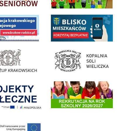
 Funduszu Społecznego
link do opisu aplikacji - BLISKO, Gmina Wieliczka w aplika
ojektu budowy linii kolejowej Krakow Rudzice
- Muzeum Żup Krakowskich Wieliczka
link do strony Kopalni Soli Wieliczka
enia
Informacja o terminach rekrutacji na rok szkolny 2026/2
 nowego, średniego samochodu ratowniczo-gaśniczego z napędem 4x4 dla OSP Kokotów