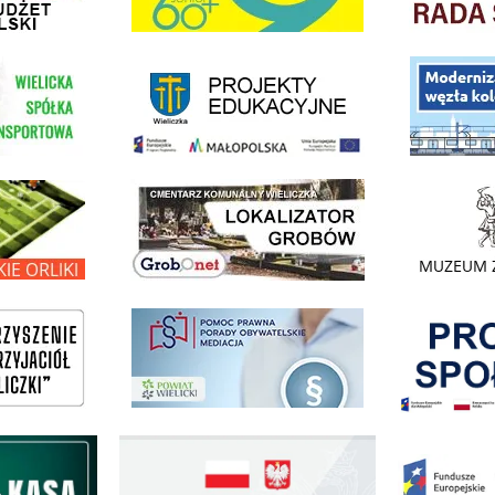
link do strony - projekty edukacyjne dofinansowane z Europejskiego
ółki Transportowej
link do opisu pr
link do lokalizatora grobów na wielickim cmentarzu - grobnet
kie Orliki
link do strony 
Pokonać ogranicz
pomoc prawna wieliczka
ogowo - Pożyczkowa
Edukacja - zadania realizowane z budżetu państwa
Zakup fabrycznie