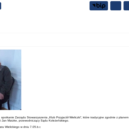
Samorząd
Mieszkańcy
e spotkanie Zarządu Stowarzyszenia „Klub Przyjaciół Wieliczki”, które tradycyjne zgodnie z plan
o) i Jan Matzke, przewodniczący Sądu Koleżeńskiego.
tu Wielickiego w dniu 7.05.b.r.