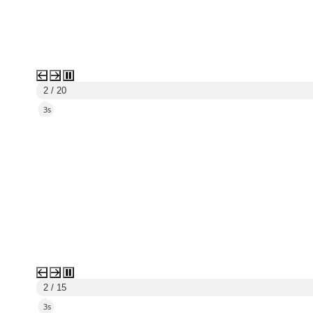
2 / 20
1s
2 / 15
1s