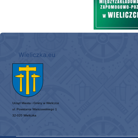
Wieliczka.eu
Urząd Miasta i Gminy w Wieliczce
ul. Powstania Warszawskiego 1
32-020 Wieliczka