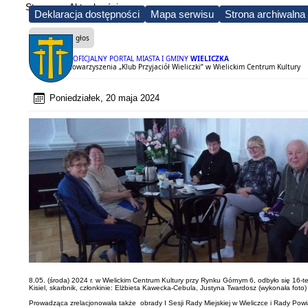
Strona
Aktualności
Deklaracja dostępności
Mapa serwisu
Strona archiwalna
Czytaj na głos
OFICJALNY PORTAL MIASTA I GMINY
WIELICZKA
16. Zarząd Stowarzyszenia „Klub Przyjaciół Wieliczki” w Wielickim Centrum Kultury
Poniedziałek, 20 maja 2024
8.05. (środa) 2024 r. w Wielickim Centrum Kultury przy Rynku Górnym 6, odbyło się 16-t
Kisiel, skarbnik, członkinie: Elżbieta Kawecka-Cebula, Justyna Twardosz (wykonała fot
Prowadząca zrelacjonowała także obrady I Sesji Rady Miejskiej w Wieliczce i Rady Powia