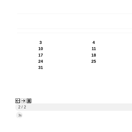
PN
WT
ŚR
CZ
PI
SO
NI
3
4
10
11
17
18
24
25
31
2 / 2
1s