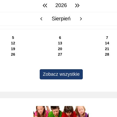
2026
poprzedni rok
następny rok
Sierpień
poprzedni miesiąc
następny miesiąc
5
6
7
12
13
14
19
20
21
26
27
28
Zobacz wszystkie
Rekrutacja do szkół i przedszkoli 2025/2026