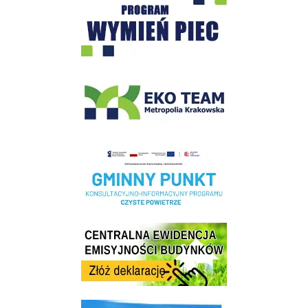
EKO-Team-Wieliczka
Realizacja Programu Czyste Powietrze w Gminie Wieliczka
Centrala Ewidencja Emisyjności Budynków - złóż deklarację
link do strony ekointerwencja dot.- powietrza