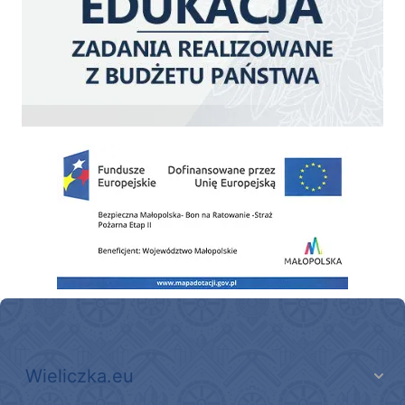
Zakup fabrycznie nowego, średniego samochodu ratowniczo-gaśniczego z napę
Wieliczka.eu