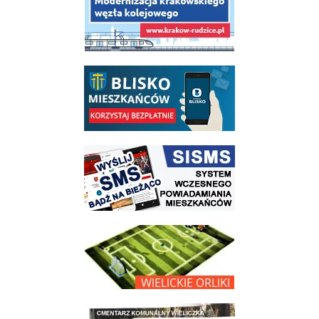
link do opisu aplikacji - BLISKO, Gmina Wieliczka w aplikacji Blisko
link do strony systemu wczesnego ostrzegania mieszkańców SISMS
link do opisu projektu Wielickie Orliki
link do lokalizatora grobów na wielickim cmentarzu - grobnet