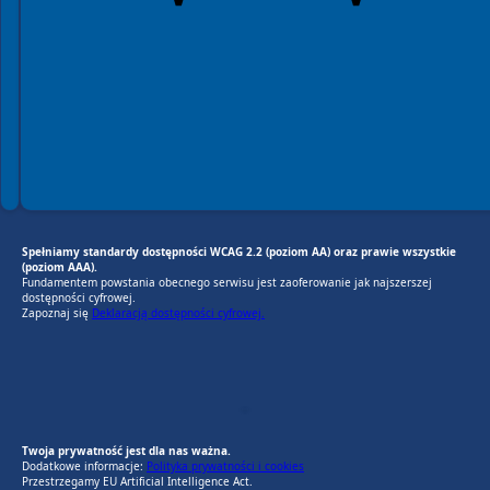
Spełniamy standardy dostępności WCAG 2.2 (poziom AA) oraz prawie wszystkie
(poziom AAA).
Fundamentem powstania obecnego serwisu jest zaoferowanie jak najszerszej
dostępności cyfrowej.
Zapoznaj się
Deklaracją dostępności cyfrowej.
EU AI Act
RODO Zgodne
RODO przyjazne narzędzia
Twoja prywatność jest dla nas ważna.
Dodatkowe informacje:
Polityka prywatności i cookies
Przestrzegamy EU Artificial Intelligence Act.