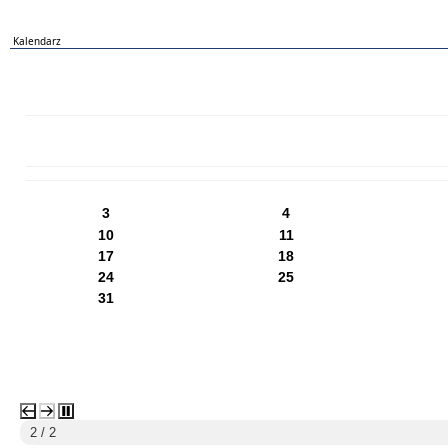
Kalendarz
PN
WT
ŚR
CZ
PI
SO
NI
3
4
10
11
17
18
24
25
31
2 / 2