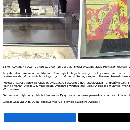
13.06.(czwartek ) 2024 r. o godz.12.00 - 18 osób ze Stowarzyszenia „Klub Przyjaciół Wieliczk
To jednostka muzealno-dydaktyczna Uniwersytetu Jagiellońskiego, funkcjonująca na terenie I
terenie miasta: Muzeum Antropologicznym, Muzeum Geologicznym, Muzeum Paleobotanicznym
Przewodniczka bardzo ciekawie opowiadała o poszczególnych zwierzętach np. niedźwiedziu, ping
Halina i Marian Dylągowie, Małgorzata Łyżczarz z wnuczętami Alicja i Wojciechem Jamka, Wan
Woźniakowie.
Serdecznie dziękujemy Halinie i Marianowi Dylągom za zabranie pieniędzy od uczestników wyci
Opracowała Jadwiga Duda, absolwentka UJ, pomysłodawczyni wycieczki