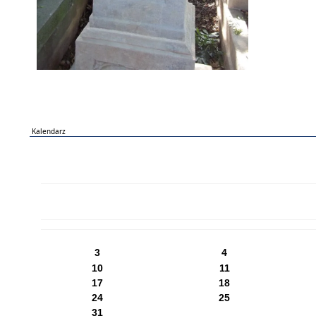
Kalendarz
PN
WT
ŚR
CZ
PI
SO
NI
3
4
10
11
17
18
24
25
31