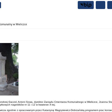
Samorząd
Mieszkańcy
 Komunalny w Wieliczce
. Andrzej Gaczoł, Antoni Sowa, dyrektor Zarządu Cmentarza Komunalnego w Wieliczce, Joanna Sta
bytkowych nagrobków nr 11 i 12 w kwaterze X-tej.
wicza zgodnie z opracowanym przez Katarzynę Magrysiewicz-Dobrzańską programem prac konserwat