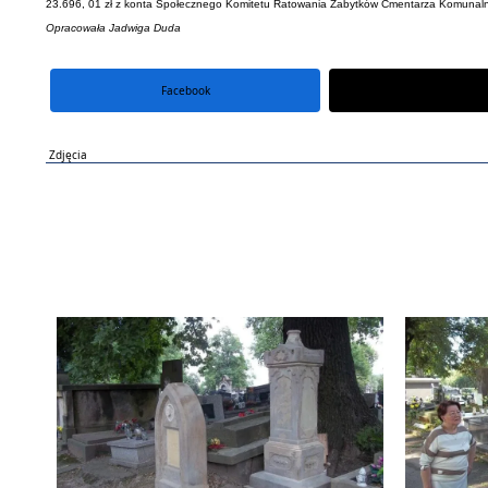
23.696, 01 zł z konta Społecznego Komitetu Ratowania Zabytków Cmentarza Komunalne
Opracowała Jadwiga Duda
Facebook
portal X
Zdjęcia