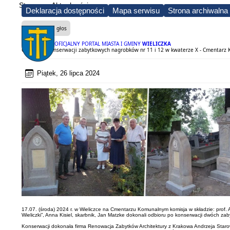
Strona
Aktualności
Deklaracja dostępności
Mapa serwisu
Strona archiwalna
Czytaj na głos
OFICJALNY PORTAL MIASTA I GMINY
WIELICZKA
Odbiór po konserwacji zabytkowych nagrobków nr 11 i 12 w kwaterze X - Cmentarz
Piątek, 26 lipca 2024
17.07. (środa) 2024 r. w Wieliczce na Cmentarzu Komunalnym komisja w składzie: prof
Wieliczki”, Anna Kisiel, skarbnik, Jan Matzke dokonali odbioru po konserwacji dwóch za
Konserwacji dokonała firma Renowacja Zabytków Architektury z Krakowa Andrzeja Staro