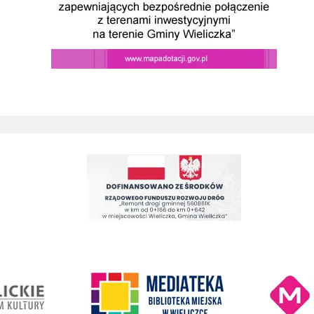
Remont drogi gminnej 560861K ul. Juliusza Słowackiego w Wieliczc
Kino Wielicka M
entrum Kultury
link do strony Mediateka Biblioteka Miejska w Wieliczce