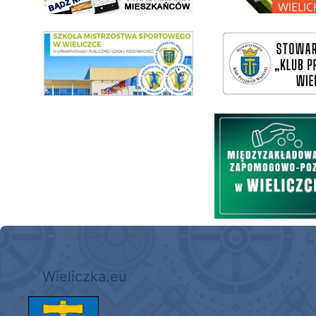
link do SMS Wieliczka
wieliczka-wieliczanie na bis
Międzyzakładowa Kasa Zapom
Wieliczka.eu