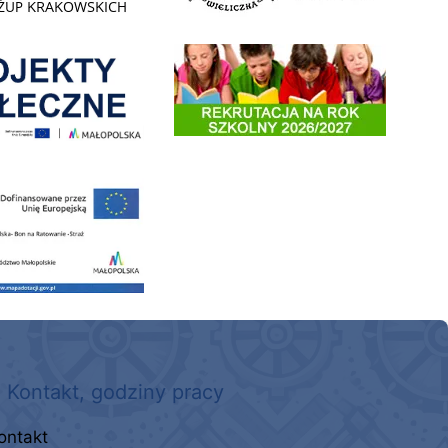
enia
Informacja o terminach rekrutacji na rok szkolny 2026/2
 nowego, średniego samochodu ratowniczo-gaśniczego z napędem 4x4 dla OSP Kokotów
Kontakt, godziny pracy
ontakt