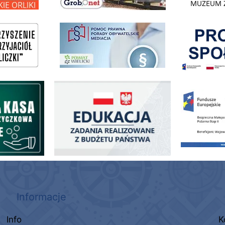
Pokonać ogranicz
pomoc prawna wieliczka
ogowo - Pożyczkowa
Edukacja - zadania realizowane z budżetu państwa
Zakup fabrycznie
Informacje
Info
K