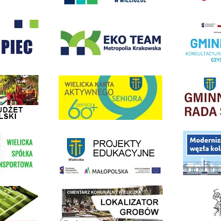
- Wieliczka
EKO-Team-Wieliczka
Realizacja Prog
dżet Obywatelski
link do strony G
link do strony Wielicka Karta Aktywnego Seniora
link do strony - projekty edukacyjne dofinansowane z Europejskiego
ółki Transportowej
link do opisu pr
link do lokalizatora grobów na wielickim cmentarzu - grobnet
kie Orliki
link do strony 