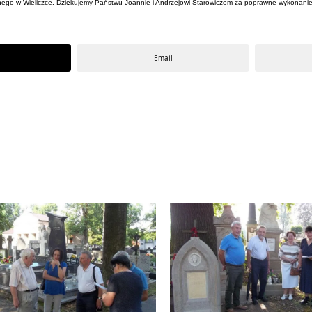
go w Wieliczce. Dziękujemy Państwu Joannie i Andrzejowi Starowiczom za poprawne wykonanie
Email