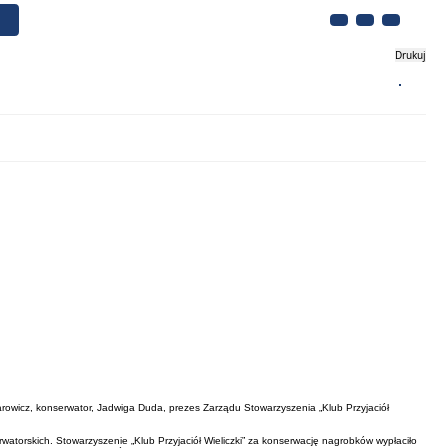
Drukuj
Biznes
Turystyka
Kontakt
rowicz, konserwator, Jadwiga Duda, prezes Zarządu Stowarzyszenia „Klub Przyjaciół
orskich. Stowarzyszenie „Klub Przyjaciół Wieliczki” za konserwację nagrobków wypłaciło