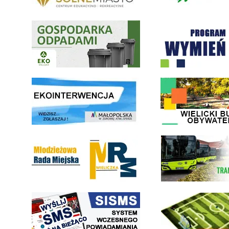
Gospodarka odpadami na terenie Miasta i Gminy Wieliczka
Program "Czyste Powietrze" 
link do strony ekointerwencja dot.- powietrza
link do strony - Wielicki Bu
Młodzieżowa Rada Miejska w Wieliczce
link do strony Wielickiej Sp
link do strony systemu wczesnego ostrzegania mieszkańców SISMS
link do opisu projektu Wielic