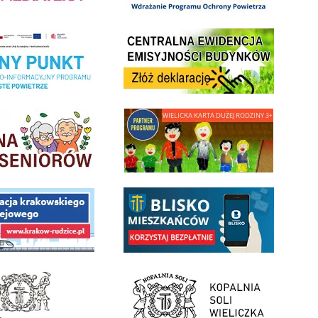
Centrala Ewidencja Emisyjności Budynków - złóż deklarac
ramu Czyste Powietrze w Gminie Wieliczka
minnej Rady Seniorow - Wieliczka
link do strony - Wielicka Karta Dużej Rodziny
 Funduszu Społecznego
link do opisu aplikacji - BLISKO, Gmina Wieliczka w aplika
ojektu budowy linii kolejowej Krakow Rudzice
- Muzeum Żup Krakowskich Wieliczka
link do strony Kopalni Soli Wieliczka