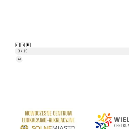
3 / 15
2s
link do strony Centrum Edukacyjno Rekreacyjne
link do strony - Wielickie C