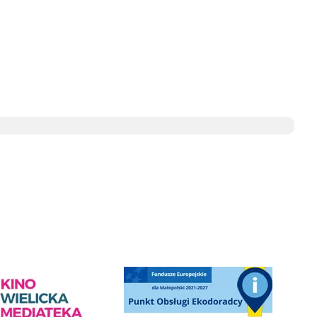
e
ediateka - zapraszamy
Punkt Obsługi Ekodoradcy Wieliczka