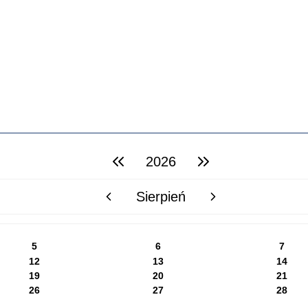
2026
poprzedni rok
następny rok
Sierpień
poprzedni miesiąc
następny miesiąc
5
6
7
12
13
14
19
20
21
26
27
28