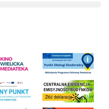
ediateka - zapraszamy
Punkt Obsługi Ekodoradcy Wieliczka
Centrala Ewidencja Emisyjności Budynków - złóż deklarac
ramu Czyste Powietrze w Gminie Wieliczka
minnej Rady Seniorow - Wieliczka
link do strony - Wielicka Karta Dużej Rodziny