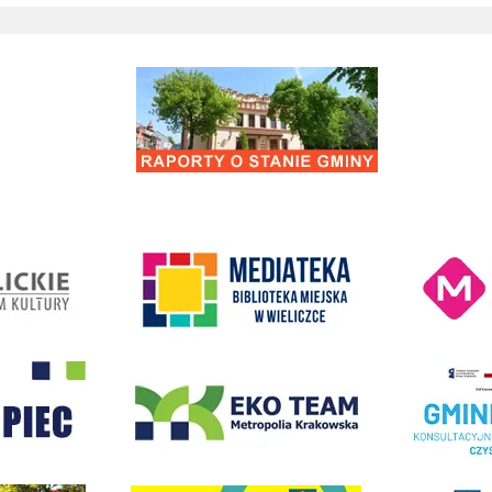
Raporty o stanie Gminy Wieliczka
Kino Wielicka M
entrum Kultury
link do strony Mediateka Biblioteka Miejska w Wieliczce
- Wieliczka
EKO-Team-Wieliczka
Realizacja Prog
dżet Obywatelski
link do strony G
link do strony Wielicka Karta Aktywnego Seniora