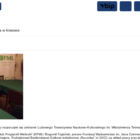
Samorząd
Mieszkańcy
a w Krakowie
SL-u rozpoczęło się zebranie Ludowego Towarzystwa Naukowo-Kulturalnego im. Włodzimierza Tetmaj
b Przyjaciół Wieliczki” (KPW) i Bogumił Tryjański, prezes Fundacji Wydawnictwo im. Jana Czerne
jera. Podziękował Bartłomiejowi Gołkowi redaktorowi „Rocznika” nr 20/21 za wkład pracy przy j