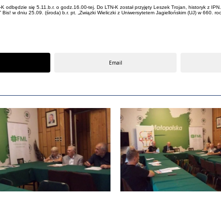
K odbędzie się 5.11.b.r. o godz.16.00-tej. Do LTN-K został przyjęty Leszek Trojan, historyk z 
” Bis! w dniu 25.09. (środa) b.r. pt. „Związki Wieliczki z Uniwersytetem Jagiellońskim (UJ) w 660.
Email