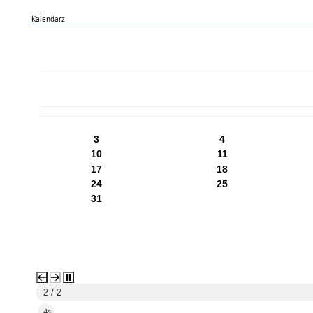
Kalendarz
PN
WT
ŚR
CZ
PI
SO
NI
3
4
10
11
17
18
24
25
31
2 / 2
3s