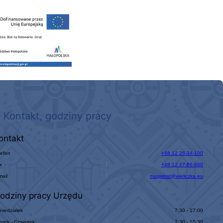
 nowego, średniego samochodu ratowniczo-gaśniczego z napędem 4x4 dla OSP Kokotów
Kontakt, godziny pracy
ontakt
lefon
+48 12 26-34-100
x
+48 12 27-86-860
mail
magistrat@wieliczka.eu
odziny pracy Urzędu
niedziałek
7:30 - 17:00
orek - Czwartek
7:30 - 15:30