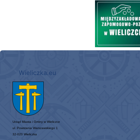
Międzyzakładowa Kasa Zapom
Wieliczka.eu
Urząd Miasta i Gminy w Wieliczce
ul. Powstania Warszawskiego 1
32-020 Wieliczka