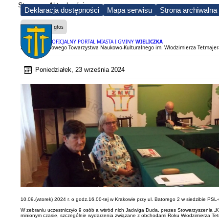
Strona
Aktualności
Deklaracja dostępności
Mapa serwisu
Strona archiwalna
Czytaj na głos
OFICJALNY PORTAL MIASTA I GMINY
WIELICZKA
Zebranie Ludowego Towarzystwa Naukowo-Kulturalnego im. Włodzimierza Tetmajer
Poniedziałek, 23 września 2024
10.09.(wtorek) 2024 r. o godz.16.00-tej w Krakowie przy ul. Batorego 2 w siedzibie P
W zebraniu uczestniczyło 9 osób a wśród nich Jadwiga Duda, prezes Stowarzyszenia „Klu
minionym czasie, szczególnie wydarzenia związane z obchodami Roku Włodzimierza Tetma