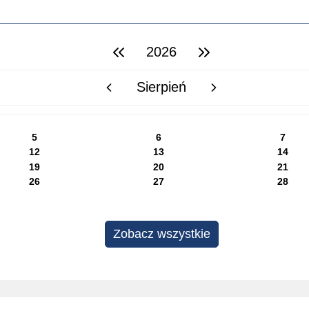
2026
poprzedni rok
następny rok
Sierpień
poprzedni miesiąc
następny miesiąc
5
6
7
12
13
14
19
20
21
26
27
28
Zobacz wszystkie