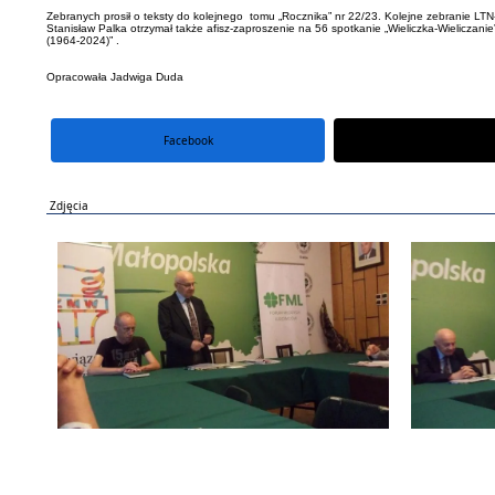
Zebranych prosił o teksty do kolejnego tomu „Rocznika” nr 22/23. Kolejne zebranie LTN-
Stanisław Palka otrzymał także afisz-zaproszenie na 56 spotkanie „Wieliczka-Wieliczanie
(1964-2024)” .
Opracowała Jadwiga Duda
Facebook
portal X
Zdjęcia