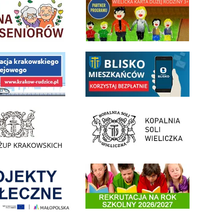
 Funduszu Społecznego
link do opisu aplikacji - BLISKO, Gmina Wieliczka w aplika
ojektu budowy linii kolejowej Krakow Rudzice
- Muzeum Żup Krakowskich Wieliczka
link do strony Kopalni Soli Wieliczka
enia
Informacja o terminach rekrutacji na rok szkolny 2026/2