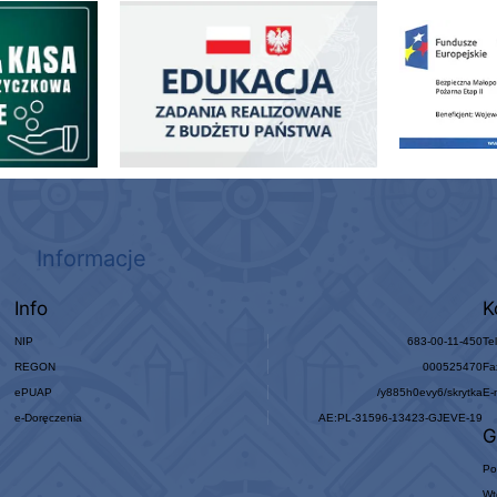
ogowo - Pożyczkowa
Edukacja - zadania realizowane z budżetu państwa
Zakup fabrycznie
Informacje
Info
K
NIP
683-00-11-450
Te
REGON
000525470
Fa
ePUAP
/y885h0evy6/skrytka
E-
e-Doręczenia
AE:PL-31596-13423-GJEVE-19
G
Po
Wt