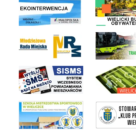
Młodzieżowa Rada Miejska w Wieliczce
link do strony Wielickiej Sp
link do strony systemu wczesnego ostrzegania mieszkańców SISMS
link do opisu projektu Wielic
link do SMS Wieliczka
wieliczka-wieliczanie na bis