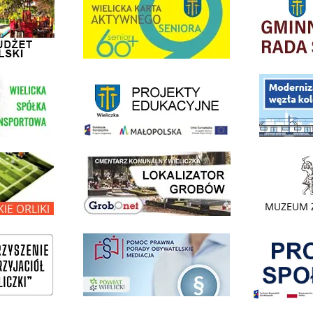
link do strony - projekty edukacyjne dofinansowane z Europejskiego
ółki Transportowej
link do opisu pr
link do lokalizatora grobów na wielickim cmentarzu - grobnet
kie Orliki
link do strony 
Pokonać ogranicz
pomoc prawna wieliczka