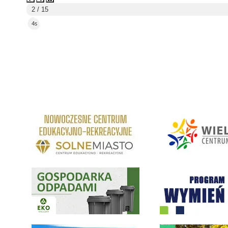
2 / 15
3s
link do strony Centrum Edukacyjno Rekreacyjne
link do strony - Wielickie C
Gospodarka odpadami na terenie Miasta i Gminy Wieliczka
Program "Czyste Powietrze" 
link do strony ekointerwencja dot.- powietrza
link do strony - Wielicki Bu