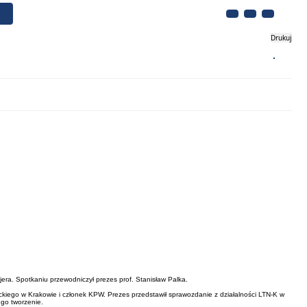
Drukuj
Biznes
Turystyka
Kontakt
era. Spotkaniu przewodniczył prezes prof. Stanisław Palka.
ckiego w Krakowie i członek KPW. Prezes przedstawił sprawozdanie z działalności LTN-K w
ego tworzenie.