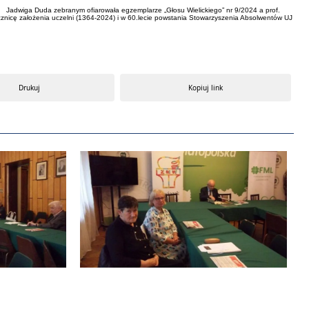
IPN. Jadwiga Duda zebranym ofiarowała egzemplarze „Głosu Wielickiego” nr 9/2024 a prof.
 rocznicę założenia uczelni (1364-2024) i w 60.lecie powstania Stowarzyszenia Absolwentów UJ
Drukuj
Kopiuj link