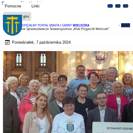
Strona
Aktualności
Pomocne
Linki
Czytaj na głos
OFICJALNY PORTAL MIASTA I GMINY
WIELICZKA
MENU
Walne Zebranie Sprawozdawcze Stowarzyszenia „Klub Przyjaciół Wieliczki”
Poniedziałek, 7 października 2024