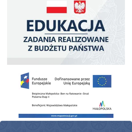
Zakup fabrycznie nowego, średniego samochodu ratowniczo-gaśniczego z napę