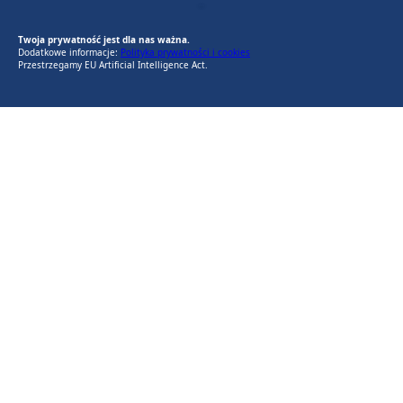
EU AI Act
RODO Zgodne
RODO przyjazne narzędzia
Twoja prywatność jest dla nas ważna.
Dodatkowe informacje:
Polityka prywatności i cookies
Przestrzegamy EU Artificial Intelligence Act.