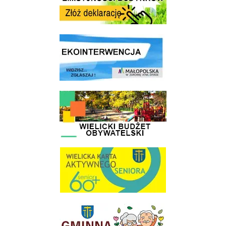
link do strony ekointerwencja dot.- powietrza
link do strony - Wielicki Budżet Obywatelski
link do strony Wielicka Karta Aktywnego Seniora
link do strony Gminnej Rady Seniorow - Wieliczka