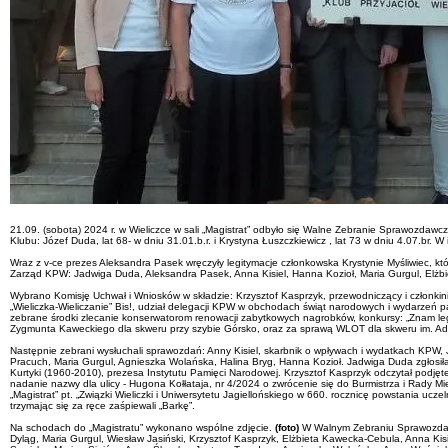
21.09. (sobota) 2024 r. w Wieliczce w sali „Magistrat” odbyło się Walne Zebranie Sprawozdawc
Klubu: Józef Duda, lat 68- w dniu 31.01.b.r. i Krystyna Łuszczkiewicz , lat 73 w dniu 4.07.br. 
Wraz z v-ce prezes Aleksandra Pasek wręczyły legitymacje członkowska Krystynie Myśliwiec, kt
Zarząd KPW: Jadwiga Duda, Aleksandra Pasek, Anna Kisiel, Hanna Kozioł, Maria Gurgul, Elż
Wybrano Komisję Uchwał i Wniosków w składzie: Krzysztof Kasprzyk, przewodniczący i członkinie
„Wieliczka-Wieliczanie” Bis!, udział delegacji KPW w obchodach świąt narodowych i wydarzeń 
zebrane środki zlecanie konserwatorom renowacji zabytkowych nagrobków, konkursy: „Znam legen
Zygmunta Kaweckiego dla skweru przy szybie Górsko, oraz za sprawą WLOT dla skweru im. Ada
Następnie zebrani wysłuchali sprawozdań: Anny Kisiel, skarbnik o wpływach i wydatkach KPW, 
Pracuch, Maria Gurgul, Agnieszka Wolańska, Halina Bryg, Hanna Kozioł. Jadwiga Duda zgłosiła
Kurtyki (1960-2010), prezesa Instytutu Pamięci Narodowej. Krzysztof Kasprzyk odczytał podjęt
nadanie nazwy dla ulicy - Hugona Kołłataja, nr 4/2024 o zwrócenie się do Burmistrza i Rady Mie
„Magistrat” pt. „Związki Wieliczki i Uniwersytetu Jagiellońskiego w 660. rocznicę powstania uc
trzymając się za ręce zaśpiewali „Barkę”.
Na schodach do „Magistratu” wykonano wspólne zdjęcie.
(foto)
W Walnym Zebraniu Sprawozdawc
Dyląg, Maria Gurgul, Wiesław Jasiński, Krzysztof Kasprzyk, Elżbieta Kawecka-Cebula, Anna Ki