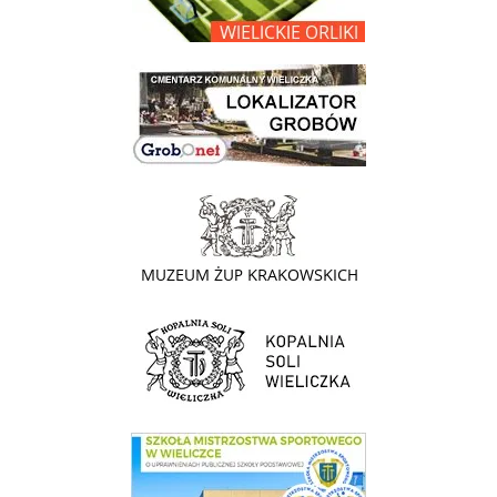
link do lokalizatora grobów na wielickim cmentarzu - grobnet
link do strony - Muzeum Żup Krakowskich Wieliczka
link do strony Kopalni Soli Wieliczka
link do SMS Wieliczka