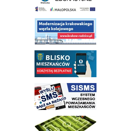
link do opisu projektu budowy linii kolejowej Krakow Rudzice
link do opisu aplikacji - BLISKO, Gmina Wieliczka w aplikacji Blisko
link do strony systemu wczesnego ostrzegania mieszkańców SISMS
link do opisu projektu Wielickie Orliki