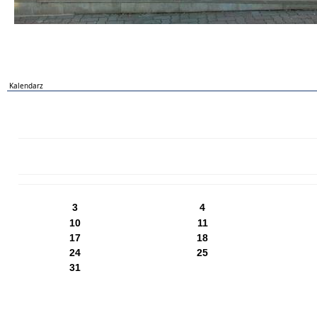
Kalendarz
PN
WT
ŚR
CZ
PI
SO
NI
3
4
10
11
17
18
24
25
31