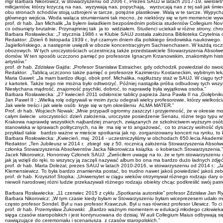
mgr Barbara Nikorowicz, w stowarzyszeniu od 2006 r., Prezes SAUJ w latach 2017-19, wielolet
milicjantów, którzy krzyczą na nas, wyzywają nas, popychają, wyrzucają nas z tej sali jak śmiec
obu stronach schodów stoją uzbrojeni w tarcze, potężne plastikowe. Walą w te tarcze. Wypycha
głównego wejścia. Woda waląca strumieniami tak mocno, że niektórzy się w tym momencie wywr
prof. dr hab. Jan Michalik „Ja byłem świadkiem bezpośrednim pobicia studentów Collegium Novum
co odsunięty brutalnie. Przynajmniej tak ja to widziałem. Studenci uciekali w różne strony, chron
Barbara Rosławiecka: „7 stycznia 1986 r. w Klubie SAUJ została założona Biblioteka Czytelnia 
Redaktor: „Dzień 6 listopada 1939 r., był czarnym dniem dla polskiego środowiska naukowego
Jagiellońskiego, a następnie uwięzili w obozie koncentracyjnym Sachsenchasen. W każdą rocz
obozowych. W tych uroczystościach uczestniczą także przedstawiciele Stowarzyszenia Absolwen
domów. W ten sposób uczczono pamięć po profesorze Ignacym Krzanowskim, znakomitym historyku li
artystów.”
prof. dr hab. Zdzisław Gajda: „Profesor Stanisław Estraicher, gdy odchodził, powiedział do s
Redaktor: „Tablicą uczczono także pamięć o profesorze Kazimierzu Kostaneckim, wybitnym leka
Maria Gaweł: „Ja mam bardzo długi, obok prof. Michalika, najdłuższy staż w SAUJ. W ciągu tych 
z kartotek. Także tego nie można było odtworzyć. Później nastąpiła próba odbudowy tych wszy
Niesłychana mądrość, znajomość psychiki, dobroć, to naprawdę była wyjątkowa osoba.”
Barbara Rosławiecka: „27 kwiecień 2011 odsłonicie tablicy papieża Jana Pawła II na „Gołębniku
Jan Paweł II : „Wielką rolę odgrywali w moim życiu odegrali wielcy profesorowie, którzy wielk
Jak wiele treści i jak wiele osób kryje się w tym określeniu ALMA MATER.”
Prof. dr hab. Wojciech Nowak: „Mnie przypadł ogromny zaszczyt i przyjemność, że w okresie mo
całym świecie uroczystości: dzień założenia, uroczyste posiedzenie Senatu, różne tego typu w
Krakowa naprawdę wszystkich najbardziej znanych, związanych ze szkolnictwem wyższym osób. 
stanowiska w sprawach politycznych, na ile ma się w to angażować, co to znaczy wolność dysku
przykład takie bardzo ważne w mieście spotkania jak np. zorganizowany koncert na rynku, t
Barbara Rosłowiecka: „Kwiecień, maj 2014 - uczestniczyliśmy w obchodach 650.lecia Akademii 
Redaktor: „Ten Jubileusz w 2014 r. zbiegł się z 50. rocznicą założenia Stowarzyszenia Absol
członka Stowarzyszenia Absolwentów Jacka Nikorowicza książka o kobietach Stowarzyszenia.”
Jacek Nikorowicz, Honorowy Członek SAUJ: „Zwróciłem uwagę na to, że w tym stowarzyszeniu d
jak ją wzięli do ręki, to wszyscy ją zaczęli nazywać album bo ona ma bardzo dużo ładnych zdjęć
prof. dr hab. Marta Doleżal, prezes SAUJ w latach 2010-2016, w stowarzyszeniu od 2014 r.: 
Klemensiewicz. To była bardzo znamienita postać, bo trudno nawet jakoś powiedzieć jakoś zebr
prof. dr hab. Krzysztof Stopka: „Uniwersytet w ciągu wieków otrzymywał różnego rodzaju dary o
niewoli narodowej różni ludzie przekazywali różnego rodzaju obiekty chcąc podkreślić swój patri
Barbara Rosławiecka: „11 czerwiec 2015 z cyklu „Spotkania autorskie” profesor Zdzisław Jan Ry
Barbara Nikorowicz: „W tym czasie kiedy byłam w Stowarzyszeniu byłam wiceprezesem udało mi s
często profesor Sondel. Był u nas profesor Krawczuk. Był u nas również profesor Ulewicz. To c
prof. dr hab. Przemysław Żukowski: „Bardzo ważnym momentem w edukacji młodego człowieka b
sięga czasów staropolskich i jest kontynuowana do dzisiaj. W auli Collegium Maius odbywają si
nawiązujące do ceremoniału i scenariusza z czasów staropolskich.”