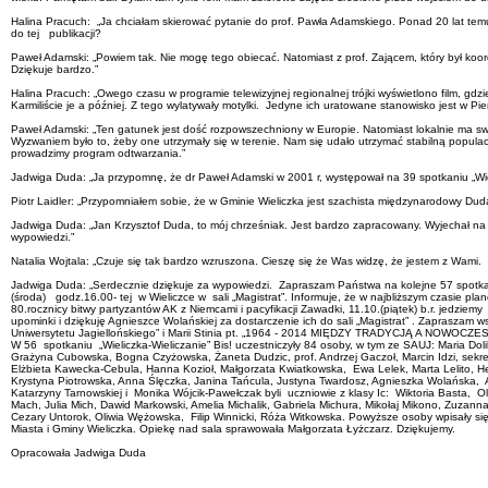
Halina Pracuch: „Ja chciałam skierować pytanie do prof. Pawła Adamskiego. Ponad 20 lat temu
do tej publikacji?
Paweł Adamski: „Powiem tak. Nie mogę tego obiecać. Natomiast z prof. Zającem, który był koo
Dziękuje bardzo.”
Halina Pracuch: „Owego czasu w programie telewizyjnej regionalnej trójki wyświetlono film, gdz
Karmiliście je a później. Z tego wylatywały motylki. Jedyne ich uratowane stanowisko jest w Pi
Paweł Adamski: „Ten gatunek jest dość rozpowszechniony w Europie. Natomiast lokalnie ma swo
Wyzwaniem było to, żeby one utrzymały się w terenie. Nam się udało utrzymać stabilną populac
prowadzimy program odtwarzania.”
Jadwiga Duda: „Ja przypomnę, że dr Paweł Adamski w 2001 r, występował na 39 spotkaniu „Wieli
Piotr Laidler: „Przypomniałem sobie, że w Gminie Wieliczka jest szachista międzynarodowy Dud
Jadwiga Duda: „Jan Krzysztof Duda, to mój chrześniak. Jest bardzo zapracowany. Wyjechał na 
wypowiedzi.”
Natalia Wojtala: „Czuje się tak bardzo wzruszona. Cieszę się że Was widzę, że jestem z Wami
Jadwiga Duda: „Serdecznie dziękuje za wypowiedzi. Zapraszam Państwa na kolejne 57 spotkanie „W
(środa) godz.16.00- tej w Wieliczce w sali „Magistrat”. Informuje, że w najbliższym czasie pla
80.rocznicy bitwy partyzantów AK z Niemcami i pacyfikacji Zawadki, 11.10.(piątek) b.r. jedzi
upominki i dziękuję Agnieszce Wolańskiej za dostarczenie ich do sali „Magistrat” . Zapraszam
Uniwersytetu Jagiellońskiego” i Marii Stinia pt. „1964 - 2014 MIĘDZY TRADYCJĄ A NO
W 56 spotkaniu „Wieliczka-Wieliczanie” Bis! uczestniczyły 84 osoby, w tym ze SAUJ: Maria Doli
Grażyna Cubowska, Bogna Czyżowska, Żaneta Dudzic, prof. Andrzej Gaczoł, Marcin Idzi, sekre
Elżbieta Kawecka-Cebula, Hanna Kozioł, Małgorzata Kwiatkowska, Ewa Lelek, Marta Lelito, He
Krystyna Piotrowska, Anna Ślęczka, Janina Tańcula, Justyna Twardosz, Agnieszka Wolańska, A
Katarzyny Tarnowskiej i Monika Wójcik-Pawełczak byli uczniowie z klasy Ic: Wiktoria Basta, O
Mach, Julia Mich, Dawid Markowski, Amelia Michalik, Gabriela Michura, Mikołaj Mikono, Zuzan
Cezary Untorok, Oliwia Wężowska, Filip Winnicki, Róża Witkowska. Powyższe osoby wpisały się 
Miasta i Gminy Wieliczka. Opiekę nad sala sprawowała Małgorzata Łyżczarz. Dziękujemy.
Opracowała Jadwiga Duda