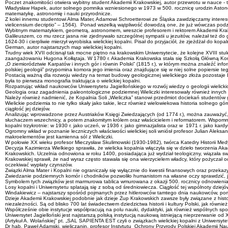
Poczet znakomitości otwiera wybitny student Akademii Krakowskiej, autor przewrotu w nauce - ten
Władysław Hapek, autor solnego pomnika wzniesionego w 1973 w 500. rocznicę urodzin Astonom
matematykę, astronomię i nauki przyrodnicze.
Z kolei innemu studentowi Alma Mater, Adamowi Schroetterowi ze Śląska zawdzięczamy interesuj
vielicensium decriptio” – 1564). Ponad wszelką wątpliwość dowodzą one, że już wówczas podzie
Wybitnym matematykiem, geometrą, astronomem, wreszcie profesorem i rektorem Akademii Krakow
Galileuszem, co mu rzecz jasna nie zjednywało szczególnej sympatii u jezuitów, należał też d
1624-30 i cierpliwie mierzył wyrobiska wielickiej kopalni. Pisał do przyjaciół, że zjeżdżał do ko
German, autor najstarszych map wielickiej kopalni.
Trudny wiek XVII odcisnął tak mocne piętno na krakowskim Uniwersytecie, że kolejne XVIII stu
zaangażowaniu Hugona Kołłątaja. W 1780 r. Akademia Krakowska stała się Szkołą Główną Koronną 
„O ziemiorództwie Karpatów i innych gór i równin Polski” (1815 r.), w którym można znaleźć info
polskiej geologii” przypomina komora jego imienia oraz znajdujące się w niej solne popiersie 
Postacią ważną dla rozwoju wiedzy na temat budowy geologicznej wielickiego złoża pozostaje Ludw
była to pierwsza monografia traktująca o wielickiej kopalni.
Rozpatrując wkład naukowców Uniwersytetu Jagiellońskiego w rozwój wiedzy o geologii wielicki
Geologia oraz zagadnienia paleontologiczne podziemnej Wieliczki interesowały również innyc
Należy również nadmienić, że Kopalnia Soli „Wieliczka” stanowi przedmiot dociekań studentów g
Wielickie podziemia to nie tylko skały jako takie, lecz również wielowiekowa historia solnego 
ciągłość jej dziejów.
Analizując wprowadzone przez Austriaków Księgi Zwiedzających (od 1774 r.), można zauważyć,
słuchaczem wszechnicy, a potem znakomitym królem oraz właścicielem i reformatorem. Wspomnijmy
kopalni trzykrotnie: w 1930 r. jako uczeń, w 1936 r. jako gimnazjalista oraz w 1971 r. jako kardy
Ogromny wkład w poznanie leczniczych właściwości wielickiej soli wniósł profesor Julian Ale
makroelementów jest kamienna sól z Wieliczki.
W połowie XX wieku profesor Mieczysław Skulimowski (1930-1982), twórca Katedry Historii Med
Decyzja Kazimierza Wielkiego sprawiła, że wielicka kopalnia włączyła się w dzieło tworzenia 
Krakowskich. Uczelnia odnowiona w roku 1400, posiadająca już wydział teologiczny, wiązała swo
Krakowskiej sprawił, że nad wyraz często stawała się ona wierzycielem władcy, który pożyczał
oczekiwać wypłaty czynszów.
Związki Alma Mater i Kopalni nie ograniczały się wyłącznie do kwestii finansowych oraz przek
Zwiedzanie podziemnych komór i chodników pozwoliło humanistom na własne oczy sprawdzić, jak 
Symbolem tych związków jest marmurowa tablica wmurowana z okazji 500. rocznicy odnowienia 
Losy kopalni i Uniwersytetu splatają się z sobą od średniowiecza. Ciągłość tej wspólnoty dzi
Windakiewicz – najstarszy spośród pojmanych przez hitlerowców tamtego dnia naukowców, pomysł
Dzieje Akademii Krakowskiej podobnie jak dzieje Żup Krakowskich zawsze były związane z histor
niezależności. Są od blisko 700 lat świadectwem dziedzictwa historii i kultury Polski, jak również 
Współcześnie obie instytucje współpracują na polu nauki, dydaktyki, jak również wspólnych spot
Uniwersytet Jagielloński jest najstarszą polską instytucją naukową istniejącą nieprzerwanie 
(Artykuł A. Wolańskiej” pt. „SAL SAPIENTA EST czyli o związkach wielickiej kopalni z Uniwers
Dr hab. Paweł Adamski, wieliczanin, profesor Instytutu Ochrony Przyrody Polskiej Akademii Nauk 