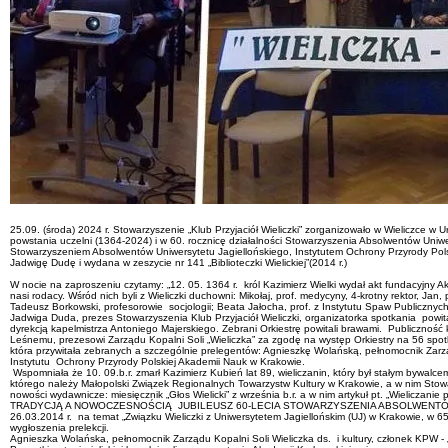
25.09. (środa) 2024 r. Stowarzyszenie „Klub Przyjaciół Wieliczki” zorganizowało w Wieliczce w Ur
powstania uczelni (1364-2024) i w 60. rocznicę działalności Stowarzyszenia Absolwentów Uniw
Stowarzyszeniem Absolwentów Uniwersytetu Jagiellońskiego, Instytutem Ochrony Przyrody Polski
Jadwigę Dudę i wydana w zeszycie nr 141 „Biblioteczki Wielickiej”(2014 r.)
W nocie na zaproszeniu czytamy: „12. 05. 1364 r. król Kazimierz Wielki wydał akt fundacyjny Aka
nasi rodacy. Wśród nich byli z Wieliczki duchowni: Mikołaj, prof. medycyny, 4-krotny rektor, Jan,
Tadeusz Borkowski, profesorowie socjologii; Beata Jałocha, prof. z Instytutu Spaw Publicznych, Ro
Jadwiga Duda, prezes Stowarzyszenia Klub Przyjaciół Wieliczki, organizatorka spotkania powitał
dyrekcją kapelmistrza Antoniego Majerskiego. Zebrani Orkiestrę powitali brawami. Publiczność
Leśnemu, prezesowi Zarządu Kopalni Soli „Wieliczka” za zgodę na występ Orkiestry na 56 spotka
która przywitała zebranych a szczególnie prelegentów: Agnieszkę Wolańską, pełnomocnik Zarządu
Instytutu Ochrony Przyrody Polskiej Akademii Nauk w Krakowie.
Wspomniała że 10. 09.b.r. zmarł Kazimierz Kubień lat 89, wieliczanin, który był stałym bywa
którego należy Małopolski Związek Regionalnych Towarzystw Kultury w Krakowie, a w nim Stow
nowości wydawnicze: miesięcznik „Głos Wielicki” z września b.r. a w nim artykuł pt. „Wieliczanie 
TRADYCJĄ A NOWOCZESNOŚCIĄ JUBILEUSZ 60-LECIA STOWARZYSZENIA ABSOLWENTÓW UNIWERSYTE
26.03.2014 r. na temat „Związku Wieliczki z Uniwersytetem Jagiellońskim (UJ) w Krakowie, w 65
wygłoszenia prelekcji.
Agnieszka Wolańska, pełnomocnik Zarządu Kopalni Soli Wieliczka ds. i kultury, członek KPW - „