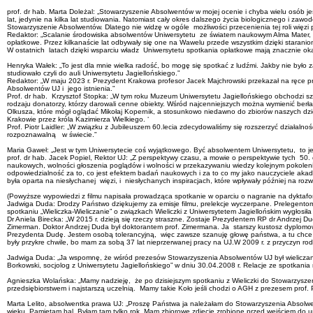
prof. dr hab. Marta Doleżal: „Stowarzyszenie Absolwentów w mojej ocenie i chyba wielu osób je
lat, jedynie na kilka lat studiowania. Natomiast cały okres dalszego życia biologicznego i za
Stowarzyszenie Absolwentów. Dlatego nie widzę w ogóle możliwości przecenienia tej roli więzi 
Redaktor: „Scalanie środowiska absolwentów Uniwersytetu ze światem naukowym Alma Mater, po
opłatkowe. Przez kilkanaście lat odbywały się one na Wawelu przede wszystkim dzięki staraniom
W ostatnich latach dzięki wsparciu władz Uniwersytetu spotkania opłatkowe mają znacznie o
Henryka Wałek: „To jest dla mnie wielka radość, bo mogę się spotkać z ludźmi. Jakby nie było 
studiowało czyli do auli Uniwersytetu Jagiellońskiego.”
Redaktor: „W maju 2023 r. Prezydent Krakowa profesor Jacek Majchrowski przekazał na ręce pr
Absolwentów UJ i jego istnienia.”
Prof. dr hab. Krzysztof Stopka: „W tym roku Muzeum Uniwersytetu Jagiellońskiego obchodzi sze
rodzaju donatorzy, którzy darowali cenne obiekty. Wśród najcenniejszych można wymienić berła
Olkusza, które mógł oglądać Mikołaj Kopernik, a stosunkowo niedawno do zbiorów naszych dzi
Krakowie przez króla Kazimierza Wielkiego. ‘
Prof. Piotr Laidler: „W związku z Jubileuszem 60.lecia zdecydowaliśmy się rozszerzyć działalno
rozpoznawalną w świecie.”
Maria Gaweł: „Jest w tym Uniwersytecie coś wyjątkowego. Być absolwentem Uniwersytetu, to j
prof. dr hab. Jacek Popiel, Rektor UJ: „Z perspektywy czasu, a mowie o perspektywie tych 50.
naukowych, wolności głoszenia poglądów i wolności w przekazywaniu wiedzy kolejnym pokoleniom s
odpowiedzialność za to, co jest efektem badań naukowych i za to co my jako nauczyciele akade
była oparta na niesłychanej więzi, i niesłychanych inspiracjach, które wpływały później na r
(Powyższe wypowiedzi z filmu napisała prowadząca spotkanie w oparciu o nagranie na dyktafonie.
Jadwiga Duda: Drodzy Państwo dziękujemy za emisje filmu, prelekcje wyczerpane. Prelegentom
spotkaniu „Wieliczka-Wieliczanie” o związkach Wieliczki z Uniwersytetem Jagiellońskim wygłosiła 
Dr Aniela Birecka: „W 2015 r. dzieją się rzeczy straszne. Zostaje Prezydentem RP dr Andrzej Du
Zimerman. Doktor Andrzej Duda był doktorantem prof. Zimermana. Ja starszy kustosz dyplomowa
Prezydenta Dudę. Jestem osobą tolerancyjną, więc zawsze szanuję głowę państwa, a tu chce si
były przykre chwile, bo mam za sobą 37 lat nieprzerwanej pracy na UJ.W 2009 r. z przyczyn r
Jadwiga Duda: „Ja wspomnę, że wśród prezesów Stowarzyszenia Absolwentów UJ był wieliczanin p
Borkowski, socjolog z Uniwersytetu Jagiellońskiego” w dniu 30.04.2008 r. Relacje ze spotkania 
Agnieszka Wolańska: „Mamy nadzieję, że po dzisiejszym spotkaniu z Wieliczki do Stowarzyszen
przedsiębiorstwem i najstarszą uczelnią. Mamy takie Koło jeśli chodzi o AGH z prezesem prof
Marta Lelito, absolwentka prawa UJ: „Proszę Państwa ja należałam do Stowarzyszenia Absolwent
wieku. Pamiętam bal. Byłam tam tylko rok. Mam zbiorowe zdjęcie zrobione przed wejściem do un