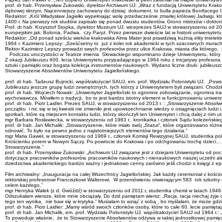
prof. dr hab. Przemysław Żukowski, dyrektor Archiwum UJ: „Wraz z fundacją Uniwersytetu Kra
dębowej skrzyni. Najcenniejszy zachowany do dzisiaj dokument, to bulla papieża Bonifacego I
Redaktor: „Król Władysław Jagiełło wypełniając wolę przedwcześnie zmarłej królowej Jadwigi,
1400 r. Na pierwszy rok studiów zapisało się ponad dwustu studentów. Grono mistrzów i doktor
Prof. dr hab. Krzysztof Stopka, dyrektor Muzeum UJ, wiceprezes SAUJ w stowarzyszeniu od 2013
europejskim jak: Bolonia, Padwa, czy Paryż. Przez pierwsze dwieście lat w historii uniwersytet
Redaktor: „Od ponad sześciu wieków krakowska Alma Mater jest prawdziwą kuźnią elity intelek
1964 r. Kazimierz Lepszy: „Sześćsetny to już z kolei rok akademicki w tych szacownych mura
Rektor Kazimierz Lepszy prowadzi swych profesorów przez ulice Krakowa, miasta dla którego, ro
Podczas uroczystości w Teatrze imienia Słowackiego wspominano dzieje Uniwersytetu, który p
Z okazji Jubileuszu 600. lecia Uniwersytetu przypadającego w 1964 roku z inicjatywy profesor
sztuki i pamiątki oraz bogata kolekcja instrumentów naukowych. Wydano liczne druki jubileus
Stowarzyszenie Absolwentów Uniwersytetu Jagiellońskiego.
prof. dr hab. Tadeusz Bujnicki, współzałożyciel SAUJ, em. prof. Wydziału Polonistyki UJ: „P
Jubileuszu jeszcze grupę ludzi zewnętrznych, tych którzy z Uniwersytetem byli związani. Chodz
prof. dr hab. Wojciech Nowak: „Uniwersytet Jagielloński to ogromne zobowiązanie, ogromna tra
wychowawcza. Mówiłem o tradycji, bo to jest bardzo istotny element w funkcjonowaniu uniwer
prof. dr hab. Piotr Laidler. Prezes SAUJ, w stowarzyszeniu od 2013 r. : „Stowarzyszenie Absol
początku i nic się w tej kwestii nie zmieniło jest upowszechnianie wiedzy o osiągnięciach lu
spotkań, które są miejscem kontaktu ludzi, którzy skończyli ten Uniwersytet i chcą dalej z nim u
mgr Barbara Rosławiecka, w stowarzyszeniu od 1983 r.. kronikarka i członek Sądu koleżeńskie
prof. dr hab. Jan Michalik: „Stowarzyszenie, które miało swój „Statut”, które organizowano róż
odnowić. To było na pewno jedno z najistotniejszych elementów tego działania.”
mgr Maria Gaweł, w stowarzyszeniu od 1969 r., członek Komisji Rewizyjnej SAUJ, studentka po
Krościenku potem w Nowym Sączy. Po powrocie do Krakowa i po odchgowaniu trochę dzieci… co 
Stowarzyszenie.”
prof. dr hab. Przemysław Żukowski: „Archiwum UJ związane jest z dziejami Uniwersytetu od po
dotyczące pracowników profesorów, pracowników naukowych i nienaukowych naszej uczelni ale 
dziedzictwa akademickiego bardzo ważny i jednakowo cenny zarówno jeśli chodzi o księgi z epok
Film archiwalny: „Inauguracja na całej Wszechnicy Jagiellońskiej. Jak każdy ceremoniał z kośc
rektorskiej profesorowi Franciszkowi Walterowi. W przemówieniu otwierającym 583 rok szkolny n
celem każdego.”
mgr Henryka Wałek (z d. Gwóźdź) w stowarzyszeniu od 2011 r, studentka chemii w latach 194
Odszukałam wiersze, które mnie obciążały. Do dziś pamiętam wiersz: „Racja, racja niechaj żyj
tego ten wynika, nie baw się w krytyka.” Musiałam to wziąć z sobą , bo myślałam, że może gdzi
prof. dr hab. Piotr Laidler: „Mamy wśród swoich członków osoby, które to całe 60. lecie pamięt
prof. dr hab. Jan Michalik, em. prof. Wydziału Polonistyki UJ. współzałożyciel SAUJ od 1964 r.
To powoduje właśnie, że to Stowarzyszenie Absolwentów odżywa w takiej jednostkowej pamięci