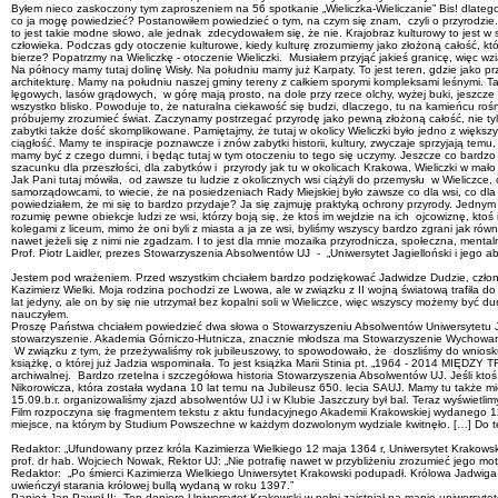
Byłem nieco zaskoczony tym zaproszeniem na 56 spotkanie „Wieliczka-Wieliczanie” Bis! dlatego, 
co ja mogę powiedzieć? Postanowiłem powiedzieć o tym, na czym się znam, czyli o przyrodzie. T
to jest takie modne słowo, ale jednak zdecydowałem się, że nie. Krajobraz kulturowy to jest w s
człowieka. Podczas gdy otoczenie kulturowe, kiedy kulturę zrozumiemy jako złożoną całość, któ
bierze? Popatrzmy na Wieliczkę - otoczenie Wieliczki. Musiałem przyjąć jakieś granicę, więc w
Na północy mamy tutaj dolinę Wisły. Na południu mamy już Karpaty. To jest teren, gdzie jak
architekturę. Mamy na południu naszej gminy tereny z całkiem sporymi kompleksami leśnymi. T
lęgowych, lasów grądowych, w górę mają prosto, na dole przy rzece olchy, wyżej buki, jeszcze
wszystko blisko. Powoduje to, że naturalna ciekawość się budzi, dlaczego, tu na kamieńcu roś
próbujemy zrozumieć świat. Zaczynamy postrzegać przyrodę jako pewną złożoną całość, nie tyl
zabytki także dość skomplikowane. Pamiętajmy, że tutaj w okolicy Wieliczki było jedno z większy
ciągłość. Mamy te inspiracje poznawcze i znów zabytki historii, kultury, zwyczaje sprzyjają tem
mamy być z czego dumni, i będąc tutaj w tym otoczeniu to tego się uczymy. Jeszcze co bardz
szacunku dla przeszłości, dla zabytków i przyrody jak tu w okolicach Krakowa, Wieliczki w mało
Jak Pani tutaj mówiła, od zawsze tu ludzie z okolicznych wsi ciążyli do przemysłu w Wieliczce,
samorządowcami, to wiecie, że na posiedzeniach Rady Miejskiej było zawsze co dla wsi, co dla 
powiedziałem, że mi się to bardzo przydaje? Ja się zajmuję praktyką ochrony przyrody. Jednym
rozumię pewne obiekcje ludzi ze wsi, którzy boją się, że ktoś im wejdzie na ich ojcowiznę, k
kolegami z liceum, mimo że oni byli z miasta a ja ze wsi, byliśmy wszyscy bardzo zgrani jak ró
nawet jeżeli się z nimi nie zgadzam. I to jest dla mnie mozaika przyrodnicza, społeczna, menta
Prof. Piotr Laidler, prezes Stowarzyszenia Absolwentów UJ - „Uniwersytet Jagielloński i jego 
Jestem pod wrażeniem. Przed wszystkim chciałem bardzo podziękować Jadwidze Dudzie, członko
Kazimierz Wielki. Moja rodzina pochodzi ze Lwowa, ale w związku z II wojną światową trafiła d
lat jedyny, ale on by się nie utrzymał bez kopalni soli w Wieliczce, więc wszyscy możemy być dum
nauczyłem.
Proszę Państwa chciałem powiedzieć dwa słowa o Stowarzyszeniu Absolwentów Uniwersytetu Jagi
stowarzyszenie. Akademia Górniczo-Hutnicza, znacznie młodsza ma Stowarzyszenie Wychowan
W związku z tym, że przeżywaliśmy rok jubileuszowy, to spowodowało, że doszliśmy do wniosk
książkę, o której już Jadzia wspominała. To jest książka Marii Stinia pt. „1964 -
archiwalnej. Bardzo rzetelna i szczegółowa historia Stowarzyszenia Absolwentów UJ. Jeśli kto
Nikorowicza, która została wydana 10 lat temu na Jubileusz 650. lecia SAUJ. Mamy tu także m
15.09.b.r. organizowaliśmy zjazd absolwentów UJ i w Klubie Jaszczury był bal. Teraz wyświetlim
Film rozpoczyna się fragmentem tekstu z aktu fundacyjnego Akademii Krakowskiej wydanego 12 m
miejsce, na którym by Studium Powszechne w każdym dozwolonym wydziale kwitnęło. […] Do tego
Redaktor: „Ufundowany przez króla Kazimierza Wielkiego 12 maja 1364 r, Uniwersytet Krakowski
prof. dr hab. Wojciech Nowak, Rektor UJ: „Nie potrafię nawet w przybliżeniu zrozumieć jego mot
Redaktor: „Po śmierci Kazimierza Wielkiego Uniwersytet Krakowski podupadł. Królowa Jadwiga 
uwieńczył starania królowej bullą wydaną w roku 1397.”
Papież Jan Paweł II: „Ten dopiero Uniwersytet Krakowski w pełni zaistniał na mapie uniwersyt