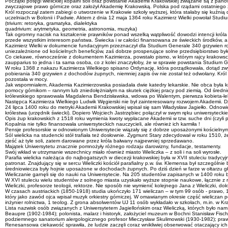
Początki potęgi wielickiej kopalni soli oraz powstanie Akademii Krakowskiej związane są z pan
zwyczajowe prawo górnicze oraz założył Akademię Krakowską. Polska pod rządami ostatniego z Pi
Król rozpoczął zatem zabiegi o utworzenie w Krakowie szkoły wyższej, która stałaby się kuź
uczelniach w Bolonii i Padwie. Aktem z dnia 12 maja 1364 roku Kazimierz Wielki powołał Studiu
(trivium: retoryka, gramatyka, dialektyka
quadrivium: arytmetyka, geometria, astronomia, muzyka)
Tak ogromny nacisk na kształcenie prawników ponad wszelką wątpliwość dowodzi intencji króla
przede wszystkim interesom państwa. Świecka i w całości finansowana ze świeckich środków, a 
Kazimierz Wielki w dokumencie fundacyjnym przeznaczył dla Studium Generale 340 grzywien ro
uniezależnione od kościelnych beneficjów, zaś dobrze prosperujące solne przedsiębiorstwo b
Co ciekawe, równocześnie z dokumentem Kazimierza, powstało pismo, w którym rajcy krakowscy 
zaupparius to jedna i ta sama osoba, co z kolei znaczyłoby, że w sprawie powstania Studium Ge
W roku 1368 z nakazu Kazimierza Wielkiego spisano Ordynację, która porządkowała, dotąd zwy
pobierania 340 grzywien z dochodów żupnych, niemniej zapis ów nie został też odwołany. Król
pozostała w mocy.
Jak wspomniałem, Akademia Kazimierzowska posiadała dwie katedry lekarskie. Nie obca była kró
pomocy górnikom – rannym lub zniedołężniałym na skutek ciężkiej pracy pod ziemią. Od średni
królewskiego sprawowała Magdalena Bendzisławska, wdowa po Walentym, pierwsza kobieta-le
Następca Kazimierza Wielkiego Ludwik Węgierski nie był zainteresowany rozwojem Akademii. Dzie
24 lipca 1400 roku do metryki Akademii Krakowskiej wpisał się sam Władysław Jagiełło. Odnowi
królestwa (urzędnik świecki). Dopiero Wojciech Jastrzębiec połączył w swym ręku uniwersyteck
Opis żup krakowskich z 1518 roku wymienia kwoty wypłacane Akademii w tzw. suche dni (czyli p
Kopalnia nie tylko finansowała uniwersyteckich nauczycieli, ale również ich karmiła !
Pensje profesorskie w odnowionym Uniwersytecie wiązały się z dobrze uposażonymi kościelnymi
Sól wielicka na studencki stół trafiała też dosłownie. Zygmunt Stary zdecydował w roku 1510,
zjeść aż tyle soli, zatem darowane przez króla bałwany najpewniej sprzedawano.
Majątek Uniwersytetu znacznie pomnożyły różnego rodzaju darowizny, fundacje, testamenty.
Swój wkład w utrzymanie wszechnicy miało również miasto Wieliczka – z soli i na soli wyrosłe.
Parafia wielicka należąca do najbogatszych w diecezji krakowskiej była w XVII stuleciu tradyc
patronat. Znajdujący się w sercu Wieliczki kościół parafialny p.w. św. Klemensa był szczególnie
średniowiecza były hojnie uposażone w dochodach żupnych. Po dziś dzień w farze w ołtarzu g
Wieliczanie garnęli się do nauki na Uniwersytecie. Na 205 studentów zapisanych w 1400 roku b
W XVI stuleciu wielu studentów z solnego miasta uzyskało wyższe stopnie naukowe, łącznie z rek
Wieliczki, profesorze teologii, rektorze. Nie sposób nie wymienić kolejnego Jana z Wieliczki, 
W czasach austriackich (1850-1918) studia ukończyło 171 wieliczan – w tym 99 osób - prawo, 14
który jako zawód ojca wpisał muzyk orkiestry górniczej. W omawianym okresie część wieliczan 
inżynier rolnictwa, 1 teolog. Z grona absolwentów UJ 11 osób wykładało w szkołach, m.in. w Kra
Lista nazwisk osób związanych z Uniwersytetem Jagiellońskim oraz Wieliczką, których było nam 
Beaupre (1902-1984); polonista, malarz i historyk, założyciel muzeum w Bochni Stanisław Fisc
podziemnego sanatorium alergologicznego profesor Mieczysław Skulimowski (1930-1982); praw
Renesansowa ciekawość sprawiła, że ludzie zaczęli coraz wnikliwiej obserwować otaczający ic