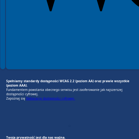
Spełniamy standardy dostępności WCAG 2.2 (poziom AA) oraz prawie wszystkie
(poziom AAA).
Fundamentem powstania obecnego serwisu jest zaoferowanie jak najszerszej
dostępności cyfrowej.
Zapoznaj się
Deklaracją dostępności cyfrowej.
EU AI Act
RODO Zgodne
RODO przyjazne narzędzia
Twoja prywatność jest dla nas ważna.