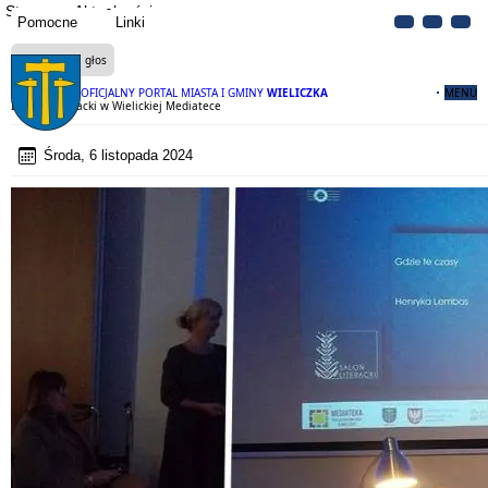
Strona
Aktualności
Pomocne
Linki
Czytaj na głos
OFICJALNY PORTAL MIASTA I GMINY
WIELICZKA
MENU
II Salon Literacki w Wielickiej Mediatece
Środa, 6 listopada 2024