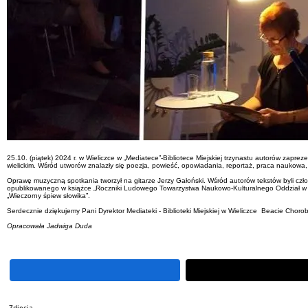
25.10. (piątek) 2024 r. w Wieliczce w „Mediatece”-Bibliotece Miejskiej trzynastu autorów zapre
wielickim. Wśród utworów znalazły się poezja, powieść, opowiadania, reportaż, praca naukowa
Oprawę muzyczną spotkania tworzył na gitarze Jerzy Gałoński. Wśród autorów tekstów byli człon
opublikowanego w książce „Roczniki Ludowego Towarzystwa Naukowo-Kulturalnego Oddział w Kra
„Wieczorny śpiew słowika”.
Serdecznie dziękujemy Pani Dyrektor Mediateki - Biblioteki Miejskiej w Wieliczce Beacie Chor
Opracowała Jadwiga Duda