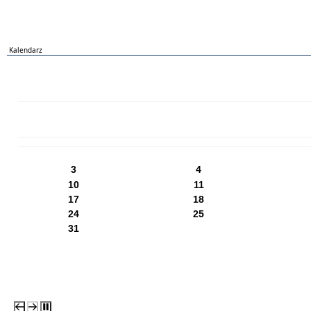
Kalendarz
PN
WT
ŚR
CZ
PI
SO
NI
3
4
10
11
17
18
24
25
31