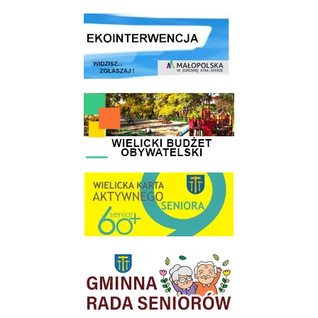
link do strony ekointerwencja dot.- powietrza
link do strony - Wielicki Budżet Obywatelski
link do strony Wielicka Karta Aktywnego Seniora
link do strony Gminnej Rady Seniorow - Wieliczka