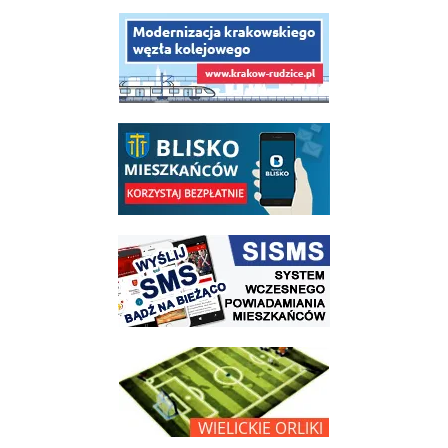
link do opisu projektu budowy linii kolejowej Krakow Rudzice
link do opisu aplikacji - BLISKO, Gmina Wieliczka w aplikacji Blisko
link do strony systemu wczesnego ostrzegania mieszkańców SISMS
link do opisu projektu Wielickie Orliki