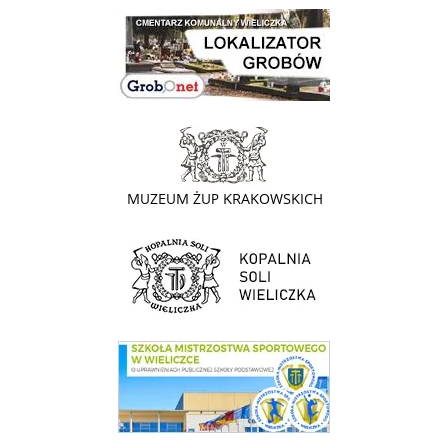
link do lokalizatora grobów na wielickim cmentarzu - grobnet
link do strony - Muzeum Żup Krakowskich Wieliczka
link do strony Kopalni Soli Wieliczka
link do SMS Wieliczka