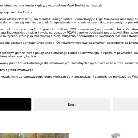
j, obudowane w formie kaplicy, z wizerunkiem Matki Boskiej na fasadzie.
lądając siedzibę Gminy.
ostał właścicielem dóbr), na fasadzie którego tablice upamiętniające Olgę Małkowską oraz braci 
 ruszyliśmy przez piękny niegdyś park (tu opowiadałam o taranie wodnym tłoczącym wodę na potr
 Bauman, ukończony w roku 1857; pow. ok. 5320 m2, 228 pomieszczeń) wspomniałam także Państ
ana Bratkowskiego i wielu innych; na potrzeby PZWN dyrektor Jedlewski zorganizował Gimnazjum
sko muzyczne, które jako Państwową Szkołę Muzyczną doprowadził do świetności dyrektor Edward 
doczesne szczątki generała Chłopickiego. Odmówiliśmy modlitwę za zmarłych, szczególnie za Dyz
a własnym gruncie przez pokojowca Potockiego Dudka-Dudkowskiego, z epitafium powstańca 1831
liśmy obejrzawszy kaplicę.
dowany przez Artura Potockiego dla schorowanych, samotnych byłych pracowników dóbr, zrealizo
uiny ogrodu kwiatowego.
.
aciół Wieliczki” podziękowała mnie za oprowadzenie grupy wieliczan po Kr
Email