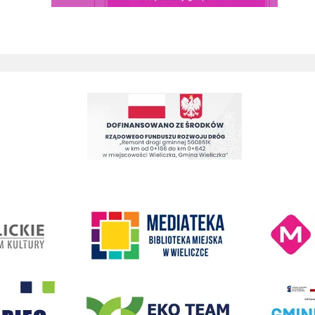
ont drogi gminnej 560861K ul. Juliusza Słowackiego w Wieliczce
Kino Wielicka M
entrum Kultury
link do strony Mediateka Biblioteka Miejska w Wieliczce
- Wieliczka
EKO-Team-Wieliczka
Realizacja Prog