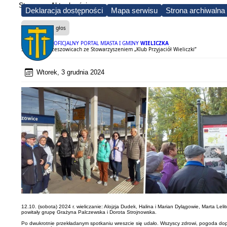
Strona
Aktualności
Deklaracja dostępności
Mapa serwisu
Strona archiwalna
Czytaj na głos
OFICJALNY PORTAL MIASTA I GMINY
WIELICZKA
Spacer po Krzeszowicach ze Stowarzyszeniem „Klub Przyjaciół Wieliczki”
Wtorek, 3 grudnia 2024
12.10. (sobota) 2024 r. wieliczanie: Alojzja Dudek, Halina i Marian Dylągowie, Marta L
powitały grupę Grażyna Palczewska i Dorota Strojnowska.
Po dwukrotnie przekładanym spotkaniu wreszcie się udało. Wszyscy zdrowi, pogoda dopisa