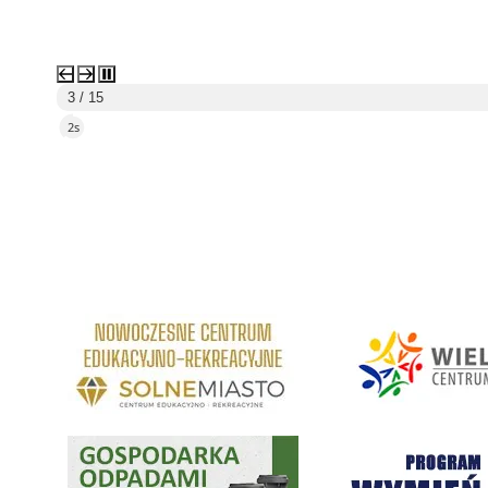
4 / 15
5s
Rem
link do strony Centrum Edukacyjno Rekreacyjne
link do strony - Wielickie C
Gospodarka odpadami na terenie Miasta i Gminy Wieliczka
Program "Czyste Powietrze" 