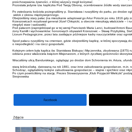
przechowywania żywności, z której wszyscy mogli korzystać.
Pozostała jedynie tzw. kapliczka Pod Twoją Obronę, ocembrowane źródło wody siarczane
Po zwiedzaniu kościoła pożegnaliśmy p. Stanisława i ruszyliśmy do parku, po drodze og
widok z okresu międzywojennego.
Obejrzeliśmy stary pałac (na mieszkanie adaptował go Artur Potocki po roku 1816 gdy z
Krzeszowicach rezydował generał Józef Chłopicki, a obecnie mieszkają właściciele – i
niegdyś staw i sadzawki).
Pod pałacem (zaprojektował go w tej wersji Franciszek Maria Lanci, budował Antoni
żony Kamilli i wychowanków: honorowych obywateli Krzeszowic – Sławę Przybylską, Stef
Liceum Pedagogiczne, przez lata zasilające późniejsze kadry nauczycielskie oraz ogni
Spod pałacu ruszyliśmy na cmentarz, gdzie obejrzeliśmy kaplicę, w której spoczywają 
o niepodległość i na rzecz gospodarki.
Kolejnym celem była kaplica św. Stanisława Biskupa i Męczennika, zbudowana (1875) n
oddana przez właściciela księżom Misjonarzom, z których życzliwej gościnności skorzysta
Wracaliśmy ulicą Bandurskiego, oglądając po drodze dom Schronienia im. Artura, ufun
starą leśniczówkę, datowaną na rok 1881, oraz inne zabudowania gospodarcze, m.in. r
Schodząc, oglądaliśmy kolejne zabudowania gospodarcze – stajnie i spichlerz oraz młyn
Po czym powróciliśmy na stację. Prezes Stowarzyszenia „Klub Przyj
Strojnowska
Facebook
portal X
Zdjęcia