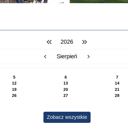
2026
poprzedni rok
następny rok
Sierpień
poprzedni miesiąc
następny miesiąc
5
6
7
12
13
14
19
20
21
26
27
28
Zobacz wszystkie