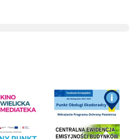
ediateka - zapraszamy
Punkt Obsługi Ekodoradcy Wieliczka
Centrala Ewidencja Emisyjności Budynków - złóż deklarac
ramu Czyste Powietrze w Gminie Wieliczka