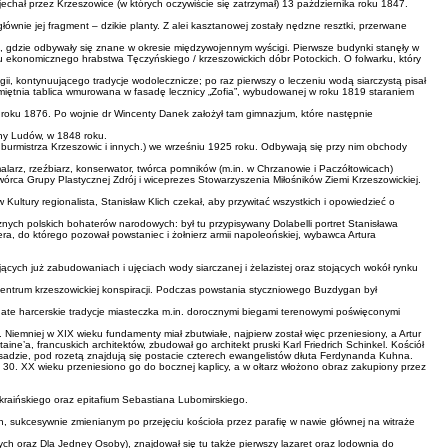
echał przez Krzeszowice (w których oczywiście się zatrzymał) 13 października roku 1847.
wnie jej fragment – dzikie planty. Z alei kasztanowej zostały nędzne resztki, przerwane
m, gdzie odbywały się znane w okresie międzywojennym wyścigi. Pierwsze budynki stanęły w
ju ekonomicznego hrabstwa Tęczyńskiego / krzeszowickich dóbr Potockich. O folwarku, który
gii, kontynuującego tradycje wodolecznicze; po raz pierwszy o leczeniu wodą siarczystą pisał
upamiętnia tablica wmurowana w fasadę lecznicy „Zofia”, wybudowanej w roku 1819 staraniem
 roku 1876. Po wojnie dr Wincenty Danek założył tam gimnazjum, które następnie
sny Ludów, w 1848 roku.
burmistrza Krzeszowic i innych.) we wrześniu 1925 roku. Odbywają się przy nim obchody
malarz, rzeźbiarz, konserwator, twórca pomników (m.in. w Chrzanowie i Paczółtowicach)
twórca Grupy Plastycznej Zdrój i wiceprezes Stowarzyszenia Miłośników Ziemi Krzeszowickiej.
ultury regionalista, Stanisław Klich czekał, aby przywitać wszystkich i opowiedzieć o
ważnych polskich bohaterów narodowych: był tu przypisywany Dolabelli portret Stanisława
era, do którego pozował powstaniec i żołnierz armii napoleońskiej, wybawca Artura
ących już zabudowaniach i ujęciach wody siarczanej i żelazistej oraz stojących wokół rynku
entrum krzeszowickiej konspiracji. Podczas powstania styczniowego Buzdygan był
gate harcerskie tradycje miasteczka m.in. dorocznymi biegami terenowymi poświęconymi
Niemniej w XIX wieku fundamenty miał zbutwiałe, najpierw został więc przeniesiony, a Artur
e’a, francuskich architektów, zbudował go architekt pruski Karl Friedrich Schinkel. Kościół
asadzie, pod rozetą znajdują się postacie czterech ewangelistów dłuta Ferdynanda Kuhna.
h 30. XX wieku przeniesiono go do bocznej kaplicy, a w ołtarz włożono obraz zakupiony przez
 ukraińskiego oraz epitafium Sebastiana Lubomirskiego.
, sukcesywnie zmienianym po przejęciu kościoła przez parafię w nawie głównej na witraże
ych oraz Dla Jedney Osoby), znajdował się tu także pierwszy lazaret oraz lodownia do