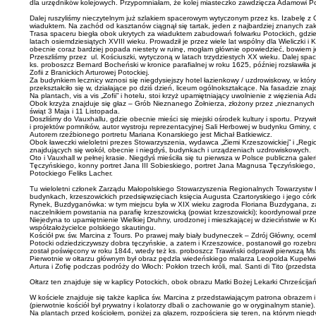
dla urzędników kolejowych. Przypomniałam, że kolej miasteczko zawdzięcza Adamowi Potoc
Dalej ruszyliśmy nieczytelnym już szlakiem spacerowym wytyczonym przez ks. Izabelę z C
wiaduktem. Na zachód od kasztanów ciągnął się tartak, jeden z najbardziej znanych za
Trasa spaceru biegła obok ukrytych za wiaduktem zabudowań folwarku Potockich, gdzie 
latach osiemdziesiątych XVIII wieku. Prowadził je przez wiele lat wspólny dla Wielicz
obecnie coraz bardziej popada niestety w ruinę, mogłam głównie opowiedzieć, bowiem j
Przeszliśmy przez ul. Kościuszki, wytyczoną w latach trzydziestych XX wieku. Dalej spa
ks. proboszcz Bernard Bocheński w kronice parafialnej w roku 1625, później rozsławiła
Zofii z Branickich Arturowej Potockiej.
Za budynkiem lecznicy wznosi się niegdysiejszy hotel łazienkowy / uzdrowiskowy, w kt
przekształciło się w, działające po dziś dzień, liceum ogólnokształcące. Na fasadzie znaj
Na plantach, vis a vis „Zofii” i hotelu, stoi krzyż upamiętniający uwolnienie z więzie
Obok krzyża znajduje się głaz – Grób Nieznanego Żołnierza, złożony przez „nieznanych
świąt 3 Maja i 11 Listopada.
Doszliśmy do Vauxhallu, gdzie obecnie mieści się miejski ośrodek kultury i sportu. Przy
i projektów pomników, autor wystroju reprezentacyjnej Sali Herbowej w budynku Gminy, c
Autorem rzeźbionego portretu Mariana Konarskiego jest Michał Batkiewicz.
Obok ławeczki wieloletni prezes Stowarzyszenia, wydawca „Ziemi Krzeszowickiej” i „Regio
znajdujących się wokół, obecnie i niegdyś, budynkach i urządzeniach uzdrowiskowych.
Oto i Vauxhall w pełnej krasie. Niegdyś mieściła się tu pierwsza w Polsce publiczna gal
Tęczyńskiego, konny portret Jana III Sobieskiego, portret Jana Magnusa Tęczyńskiego, A
Potockiego Feliks Lacher.
Tu wieloletni członek Zarządu Małopolskiego Stowarzyszenia Regionalnych Towarzystw Kult
budynkach, krzeszowickich przedsięwzięciach księcia Augusta Czartoryskiego i jego córki
Rynek, Buzdyganówka: w tym miejscu była w XIX wieku zagroda Floriana Buzdygana, za 
naczelnikiem powstania na parafię krzeszowicką (powiat krzeszowicki); koordynował pr
Niejedyna to upamiętnienie Wielkiej Druhny, urodzonej i mieszkającej w dzieciństwie 
współzałożycielce polskiego skautingu.
Kościół pw. św. Marcina z Tours. Po prawej mały biały budyneczek – Zdrój Główny, ocemb
Potocki odziedziczywszy dobra tęczyńskie, a zatem i Krzeszowice, postanowił go rozebra
został poświęcony w roku 1844, wtedy też ks. proboszcz Trawiński odprawił pierwszą M
Pierwotnie w ołtarzu głównym był obraz pędzla wiedeńskiego malarza Leopolda Kupelwies
Artura i Zofię podczas podróży do Włoch: Pokłon trzech króli, mal. Santi di Tito (przed
Ołtarz ten znajduje się w kaplicy Potockich, obok obrazu Matki Bożej Lekarki Chrześcija
W kościele znajduje się także kaplica św. Marcina z przedstawiającym patrona obrazem 
(pierwotnie kościół był prywatny i kolatorzy dbali o zachowanie go w oryginalnym stanie).
Na plantach przed kościołem, poniżej za głazem, rozpościera się teren, na którym nieg