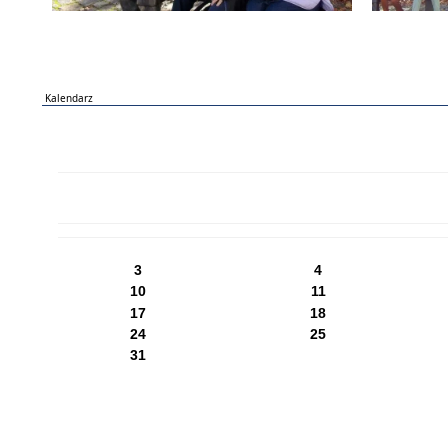
Kalendarz
PN
WT
ŚR
CZ
PI
SO
NI
3
4
10
11
17
18
24
25
31