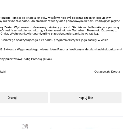
Antoniego, Ignacego i Karola Hniłków, w którym niegdyś podczas częstych pobytów w
zeby mieszkańców pałacu do zbiornika w wieży oraz pomysłowym drenażu zasilającym piękne
wowy Zakład Wychowawczo-Naukowy założony przez dr. Stanisława Jedlewskiego z pomocą
 Ogrodnicze, szkołę techniczną, z której rozwinęło się Technikum Przemysłu Drzewnego,
Christ. Wychowankowie upamiętnili to przedsięwzięcie pamiątkową tablicą.
mę Chromego spoczywającego nieopodal, przypomnieliśmy też jego zasługi w walce
 Sylwestra Wyganowskiego, wizerunkiem Patrona i rozlicznymi detalami architektonicznymi,
wany przez wdowę Zofię Potocką (1844)
zeszowicach i zaprosiła do przyjazdu do Wieliczki. Opracowała Dorota
Drukuj
Kopiuj link