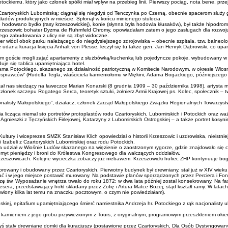
kiemu, który jako członek spółki miał wpływ na przebieg linii. Pierwszy pociąg, nota bene, przej
zartoryskich Lubomirską: ciągnął się niegdyś od Tenczynka po Czerną, obecnie spacerom służy głó
kładów produkcyjnych w mieście. Spłonął w końcu minionego stulecia.
hodowano bydło (rasy krzeszowickiej), konie (słynna była hodowla kłusaków), był także hipodro
ki i Krzeszowic bohater Dyzma de Ruhmfeld Chromy, opowiadałam zatem o jego zasługach dla rozwo
ego zabudowania z ulicy nie są zbyt widoczne.
cer wiódł obok parku należącego do niegdysiejszego zdrojowiska – obecnie szpitala, tzw. balneolo
 je udana kuracja księcia Anhalt von Plesse, leczył się tu także gen. Jan Henryk Dąbrowski, co 
órym goście mogli zająć apartamenty z służbówką/kuchenką lub pojedyncze pokoje, wybudowany w
duje się tablica upamiętniająca hotel.
nia Adama Potockiego, skazanego za działalność patriotyczną w Komitecie Narodowym, w okresie Wio
 sprawców” (Rudolfa Tegla, właściciela kamieniołomu w Miękini, Adama Bogackiego, późniejszego 
witał nas siedzący na ławeczce Marian Konarski (8 grudnia 1909 – 30 października 1998), artysta 
złonek szczepu Rogatego Serca, teoretyk sztuki, żołnierz Armii Krajowej ps. Kolec, społecznik – 
nalisty Małopolskiego”, działacz, członek Zarząd Małopolskiego Związku Regionalnych Towarzystw K
eria licząca niemal sto portretów protoplastów rodu Czartoryskich, Lubomirskich i Potockich oraz 
gnieszki z Tęczyńskich Firlejowej, Katarzyny z Lubomirskich Ostrogskiej – a także portret kosyni
ury i wiceprezes SMZK Stanisław Klich opowiedział o historii Krzeszowic i uzdrowiska, nieistniej
 Izabeli z Czartoryskich Lubomirskiej oraz rodu Potockich.
udział w Wiośnie Ludów skazanego na więzienie o zaostrzonym rygorze, gdzie znajdowało się c
zemyt pieniędzy i broni do Królestwa Kongresowego dla walczących oddziałów.
w Krzeszowicach. Kolejne wycieczka zobaczy już niebawem. Krzeszowicki hufiec ZHP kontynuuje bo
rowany i obudowany przez Czartoryskich. Pierwotny budynek był drewniany, stał już w XIV wieku. 
ć i w jego miejsce postawić murowany. Na podstawie planów sporządzonych przez Perciera i Fontain
szę św. Wyposażanie wnętrza trwało do roku 1872; w dwa lata później został konsekrowany. Na f
era, przedstawiający hołd składany przez Zofię i Artura Matce Bożej; stąd kształt ramy. W latac
stawiony kilka lat temu na znaczku pocztowym, o czym nie powiedziałam).
ńskiej, epitafium upamiętniającego śmierć namiestnika Andrzeja hr. Potockiego z rąk nacjonalisty
i kamieniem z jego grobu przywiezionym z Tours, z oryginalnym, programowym przeszkleniem okien
dyś stały drewniane domki dla kuracjuszy (postawione przez Czartoryskich, Dla Osób Dystyngowan