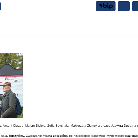
Samorząd
Mieszkańcy
elito, Antoni Obrzud, Marian Sipióra, Zofia Spychała, Małgorzata Złomek z prezes Jadwigą Dudą na
ła. Ruszyliśmy. Zwiedzanie miasta zaczęliśmy od historii kolei krakowsko-mysłowickiej oraz stacj