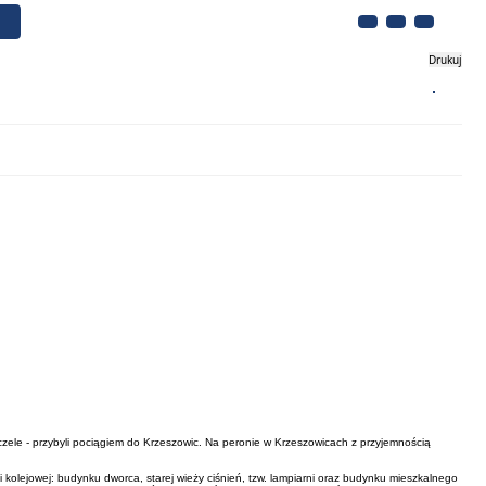
Drukuj
Biznes
Turystyka
Kontakt
 czele - przybyli pociągiem do Krzeszowic. Na peronie w Krzeszowicach z przyjemnością
i kolejowej: budynku dworca, starej wieży ciśnień, tzw. lampiarni oraz budynku mieszkalnego