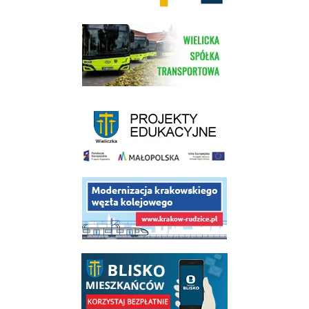
link do strony Wielickiej Spółki Transportowej
link do strony - projekty edukacyjne dofinansowane z Europejskiego
link do opisu projektu budowy linii kolejowej Krakow Rudzice
link do opisu aplikacji - BLISKO, Gmina Wieliczka w aplikacji Blisko