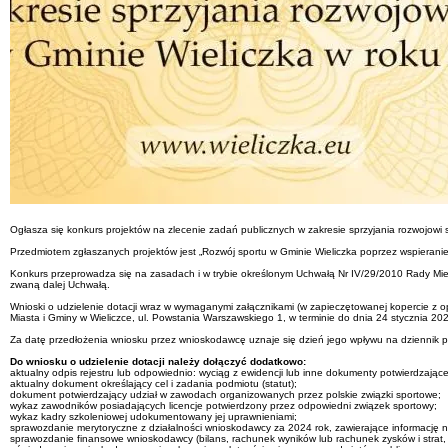
Ogłasza się konkurs projektów na zlecenie zadań publicznych w zakresie sprzyjania rozwojowi 
Przedmiotem zgłaszanych projektów jest „Rozwój sportu w Gminie Wieliczka poprzez wspierani
Konkurs przeprowadza się na zasadach i w trybie określonym Uchwałą Nr IV/29/2010 Rady Miejskie
zwaną dalej Uchwałą.
Wnioski o udzielenie dotacji wraz w wymaganymi załącznikami (w zapieczętowanej kopercie z 
Miasta i Gminy w Wieliczce, ul. Powstania Warszawskiego 1, w terminie do dnia 24 stycznia 202
Za datę przedłożenia wniosku przez wnioskodawcę uznaje się dzień jego wpływu na dziennik p
Do wniosku o udzielenie dotacji należy dołączyć dodatkowo:
aktualny odpis rejestru lub odpowiednio: wyciąg z ewidencji lub inne dokumenty potwierdzaj
aktualny dokument określający cel i zadania podmiotu (statut);
dokument potwierdzający udział w zawodach organizowanych przez polskie związki sportowe;
wykaz zawodników posiadających licencje potwierdzony przez odpowiedni związek sportowy;
wykaz kadry szkoleniowej udokumentowany jej uprawnieniami;
sprawozdanie merytoryczne z działalności wnioskodawcy za 2024 rok, zawierające informację n
sprawozdanie finansowe wnioskodawcy (bilans, rachunek wyników lub rachunek zysków i strat,