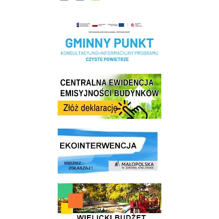
Realizacja Programu Czyste Powietrze w Gminie Wieliczka
Centrala Ewidencja Emisyjności Budynków - złóż deklarację
link do strony ekointerwencja dot.- powietrza
link do strony - Wielicki Budżet Obywatelski