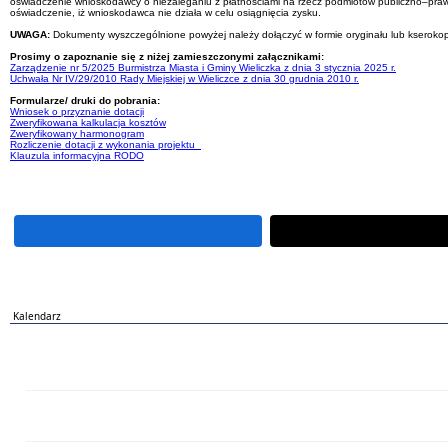
oświadczenie wnioskodawcy o niezaleganiu z płatnościami na rzecz podmiotów publiczno–pra
oświadczenie, iż wnioskodawca nie działa w celu osiągnięcia zysku.
UWAGA:
Dokumenty wyszczególnione powyżej należy dołączyć w formie oryginału lub kseroko
Prosimy o zapoznanie się z niżej zamieszczonymi załącznikami:
Zarządzenie nr 5/2025 Burmistrza Miasta i Gminy Wieliczka z dnia 3 stycznia 2025 r.
Uchwała Nr IV/29/2010 Rady Miejskiej w Wieliczce z dnia 30 grudnia 2010 r.
Formularze/ druki do pobrania:
Wniosek o przyznanie dotacji
Zweryfikowana kalkulacja kosztów
Zweryfikowany harmonogram
Rozliczenie dotacji z wykonania projektu
Klauzula informacyjna RODO
Kalendarz