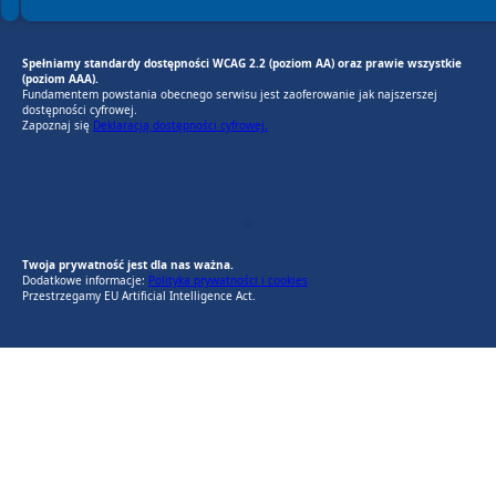
Spełniamy standardy dostępności WCAG 2.2 (poziom AA) oraz prawie wszystkie
(poziom AAA).
Fundamentem powstania obecnego serwisu jest zaoferowanie jak najszerszej
dostępności cyfrowej.
Zapoznaj się
Deklaracją dostępności cyfrowej.
EU AI Act
RODO Zgodne
RODO przyjazne narzędzia
Twoja prywatność jest dla nas ważna.
Dodatkowe informacje:
Polityka prywatności i cookies
Przestrzegamy EU Artificial Intelligence Act.