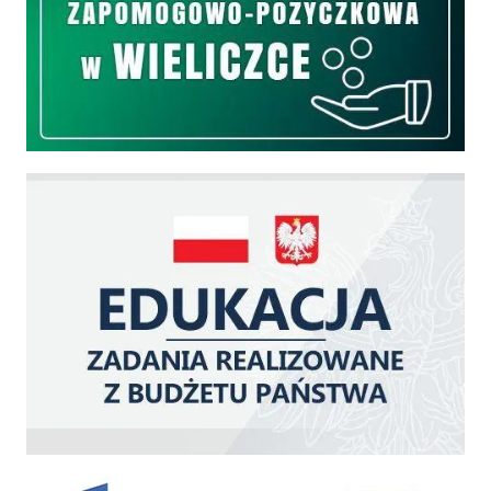
Edukacja - zadania realizowane z budżetu państwa
Zakup fabrycznie nowego, średniego samochodu ratowniczo-gaśniczego z napę