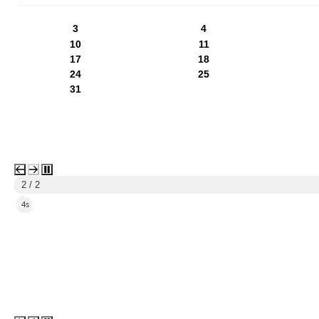
PN
WT
ŚR
CZ
PI
SO
NI
3
4
10
11
17
18
24
25
31
2 / 2
2s