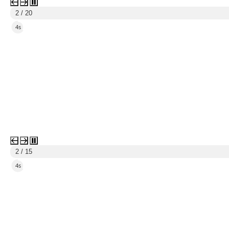
2 / 20
2s
2 / 15
2s