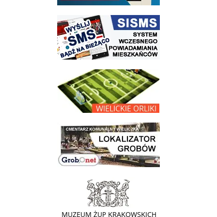
link do strony systemu wczesnego ostrzegania mieszkańców SISMS
link do opisu projektu Wielickie Orliki
link do lokalizatora grobów na wielickim cmentarzu - grobnet
link do strony - Muzeum Żup Krakowskich Wieliczka