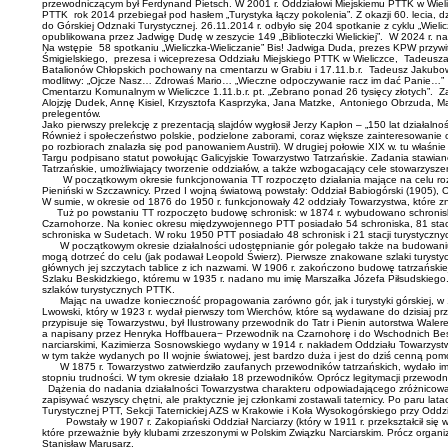
przewodniczącym był Ferdynand Pietsch. W 2001 r. Oddziałowi Miejskiemu PTTK w Wieliczc
PTTK rok 2014 przebiegał pod hasłem „Turystyka łączy pokolenia”. Z okazji 60. lecia,
do Górskiej Odznaki Turystycznej. 26.11.2014 r. odbyło się 204 spotkanie z cyklu „Wieli
opublikowana przez Jadwigę Dudę w zeszycie 149 „Biblioteczki Wielickiej”. W 2024 r.
Na wstępie 58 spotkaniu „Wieliczka-Wieliczanie” Bis! Jadwiga Duda, prezes KPW przy
Śmigielskiego, prezesa i wiceprezesa Oddziału Miejskiego PTTK w Wieliczce, Tadeusza S
Batalionów Chłopskich pochowany na cmentarzu w Grabiu i 17.11.b.r. Tadeusz Jakubowic
modlitwy: „Ojcze Nasz… Zdrowaś Mario… „Wieczne odpoczywanie racz im dać Panie…” Zaprez
Cmentarzu Komunalnym w Wieliczce 1.11.b.r. pt. „Zebrano ponad 26 tysięcy złotych”. Za
Alojzję Dudek, Annę Kisiel, Krzysztofa Kasprzyka, Jana Matzke, Antoniego Obrzuda, Ma
prelegentów.
Jako pierwszy prelekcję z prezentacją slajdów wygłosił Jerzy Kapłon – „150 lat działaln
Również i społeczeństwo polskie, podzielone zaborami, coraz większe zainteresowanie ok
po rozbiorach znalazła się pod panowaniem Austrii). W drugiej połowie XIX w. tu właśnie 
Targu podpisano statut powołując Galicyjskie Towarzystwo Tatrzańskie. Zadania stawia
Tatrzańskie, umożliwiający tworzenie oddziałów, a także wzbogacający cele stowarzysze
W początkowym okresie funkcjonowania TT rozpoczęto działania mające na celu rozwój
Pieniński w Szczawnicy. Przed I wojną światową powstały: Oddział Babiogórski (1905), 
W sumie, w okresie od 1876 do 1950 r. funkcjonowały 42 oddziały Towarzystwa, które znak
Tuż po powstaniu TT rozpoczęto budowę schronisk: w 1874 r. wybudowano schronisko 
Czarnohorze. Na koniec okresu międzywojennego PTT posiadało 54 schroniska, 81 stacj
schroniska w Sudetach. W roku 1950 PTT posiadało 48 schronisk i 21 stacji turystyc
W początkowym okresie działalności udostępnianie gór polegało także na budowaniu d
mogą dotrzeć do celu (jak podawał Leopold Świerz). Pierwsze znakowane szlaki turyst
głównych jej szczytach tablice z ich nazwami. W 1906 r. zakończono budowę tatrzańskie
Szlaku Beskidzkiego, któremu w 1935 r. nadano mu imię Marszałka Józefa Piłsudskiego. S
szlaków turystycznych PTTK.
Mając na uwadze konieczność propagowania zarówno gór, jak i turystyki górskiej, w 1
Lwowski, który w 1923 r. wydał pierwszy tom Wierchów, które są wydawane do dzisiaj prz
przypisuje się Towarzystwu, był Ilustrowany przewodnik do Tatr i Pienin autorstwa Wal
a napisany przez Henryka Hoffbauera− Przewodnik na Czarnohorę i do Wschodnich Beski
narciarskimi, Kazimierza Sosnowskiego wydany w 1914 r. nakładem Oddziału Towarzys
w tym także wydanych po II wojnie światowej, jest bardzo duża i jest do dziś cenną po
W 1875 r. Towarzystwo zatwierdziło zaufanych przewodników tatrzańskich, wydało im leg
stopniu trudności. W tym okresie działało 18 przewodników. Oprócz legitymacji przewodn
Dążenia do nadania działalności Towarzystwa charakteru odpowiadającego zróżnicowane
zapisywać wszyscy chętni, ale praktycznie jej członkami zostawali taternicy. Po paru lat
Turystycznej PTT, Sekcji Taternickiej AZS w Krakowie i Koła Wysokogórskiego przy Odd
Powstały w 1907 r. Zakopiański Oddział Narciarzy (który w 1911 r. przekształcił się 
które przeważnie były klubami zrzeszonymi w Polskim Związku Narciarskim. Prócz organiz
Stanisław Marusarz.