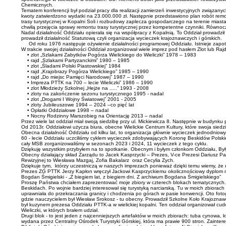
Chemicznych.
Tematem konferencji był podział pracy dla realizacji zamierzeń inwestycyjnych związanyc
kwoty zatwierdzono wydatki na 23.000.000 zł. Następnie przedstawiono plan robót remont
trasy turystycznej w Kopalni Soli i rozbudowy zaplecza gospodarczego na terenie miasta
chwilą przejęcia sprawy remontu trasy turystycznej przez kompetentne czynniki. Równoc
Nadal działalność Oddziału opierała się na współpracy z Kopalnią. To Oddział prowadzi
prowadził działalność Statutową czyli organizacja wycieczek krajoznawczych i górskich.
Od roku 1976 następuje ożywienie działalności programowej Oddziału. Istnieje zapotrz
W trakcie swojej działalności Oddział zorganizował wiele imprez pod hasłem Zlot lub Rajd
• zlot „Szlakami Zabytków Pogórza Wielickiego do Wieliczki” 1978 – 1983
• rajd „Szlakami Partyzanckimi” 1980 – 1985
• zlot „Śladami Polski Piastowskiej” 1984
• rajd „Krajobrazy Pogórza Wielickiego” 1985 – 1990
• rajd „Do miejsc Pamięci Narodowej” 1987 – 1990
• Impreza PTTK na 700 – lecie Wieliczki” 1986 – 1990
• zlot Młodzieży Szkolnej „Hejże na .....” 1993 - 2008
• zloty na zakończenie sezonu turystycznego 1995 - nadal
• zlot „Drogami I Wojny Światowej” 2001 - 2005
• zloty Jubileuszowe 1994 – 2024 –co pięć lat
• Opłatki Oddziałowe 1998 – nadal
• Nocny Rodzinny Marszobieg na Orientację 2013 – nadal
Przez wiele lat oddział miał swoją siedzibę przy ul. Mickiewicza 8. Następnie w budynk
Od 2013r. Oddziałowi użycza biura, obecne Wielickie Centrum Kultury, które swoja sied
Obecna działalność Oddziału od kilku lat, to organizacja głównie wycieczek jednodnio
60 - lecie Oddziału uczciliśmy cyklem wycieczek zdobywających Koronę Beskidów Polskich
cały MSB zorganizowaliśmy w sezonach 2023 i 2024, 11 wycieczek z tego cyklu.
Dziękuję wszystkim przybyłem na to spotkanie. Obecnym i byłym członkom Oddziału, B
Obecny działający skład Zarządu to Jacek Kasprzycki – Prezes, V-ce Prezesi Dariusz Pa
Rewizyjnej to Wiesława Mazgaj, Zofia Bakalarz oraz Cecylia Zych.
Dziękuje tym, którzy uczestniczą w naszych imprezach ponieważ dzięki temu wiemy, że 
Prezes ZG PTTK Jerzy Kapłon wręczył Jackowi Kasprzyckiemu okolicznościowy dyplom n
Bogdan Śmigielski - „Z biegiem lat, z biegiem dni. Z archiwum Bogdana Śmigielskiego”
Proszę Państwa chciałem zaprezentować moje zbiory w czterech blokach tematycznych. Zw
Beskidach. Po wojnie bardziej interesował się turystyką narciarską. Tu w moich zbiorach
uprawniała do przekraczania granicy i chodzenia po górach w pasie konwencji. Oto fotog
gdzie nauczycielem był Wiesław Srokosz - tu obecny. Prowadził Szkolne Koło Krajoznawcze
był kuzynem prezesa Oddziału PTTK-a w wielickiej kopalni. Ten oddział organizował cu
Wieliczki, w których brałem udział.
Drugi blok - to jest jeden z najcenniejszych artefaktów w moich zbiorach: tuba cynowa,
wydana przez Centralny Ośrodek Turystyki Górskiej, która ma prawie 900 stron. Zainte