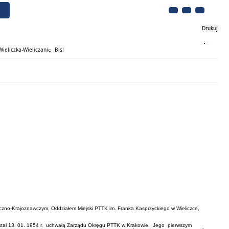
Drukuj
Biznes
Turystyka
Kontakt
ieliczka-Wieliczanie” Bis!
ystyczno-Krajoznawczym, Oddziałem Miejski PTTK im. Franka Kasprzyckiego w Wieliczce,
owstał 13. 01. 1954 r. uchwałą Zarządu Okręgu PTTK w Krakowie. Jego pierwszym