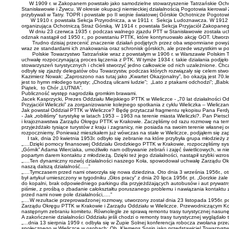
W 1909 r. w Zakopanem powstało jako samodzielne stowarzyszenie Tatrzańskie Ocho
Stanisławowie i Żywcu. W okresie okupacji niemieckiej działalnością Pogotowia kierował
przybywali w Tatry. TOPR i powstałe po II wojnie światowej Górskie Ochotnicze Pogotow
W 1910 r. powstała Sekcja Przyrodnicza, a w 1911 r. Sekcja Ludoznawcza. W 1912 z k
organizująca Ochotniczą Straż Górską. W 1914 r. powstała Sekcja Przyjaciół Zakopane
W dniu 23 czerwca 1935 r. podczas walnego zjazdu PTT w Stanisławowie została uch
odznak nastąpił od 1950 r., po powstaniu PTTK, które kontynuowało akcję GOT. Utworzo
Trudno dzisiaj przecenić znaczenie działań podjętych przez oba wspomniane powyżej stow
wraz ze standardami ich znakowania oraz schronisk górskich, ale przede wszystkim w posta
Polskie Towarzystwo Tatrzańskie wraz z powstałym w 1906 r. w Warszawie Polskim T
uchwałę rozpoczynającą proces łączenia z PTK. W tymże 1934 r. takie działania podjęł
stowarzyszeń turystycznych i chcieli stworzyć jedno całkowicie od nich uzależnione. Chcą
odbyły się zjazdy delegatów obu Towarzystw, podczas których rozwiązały się celem stwo
Kazimierz Nowak: „Zaproszono nas tutaj jako „Kwartet Okazjonalny”, bo okazją jest 70.l
jest to hymn młodego turysty; „Chodzą ulicami ludzie”; „Lato z ptakami odchodzi”; „
Piątek, to Chór „LUTNIA”.
Publiczność występ nagrodziła gromkim brawami.
Jacek Kasprzycki, Prezes Oddziału Miejskiego PTTK w Wieliczce - „70 lat działalności
Przyjaciół Wieliczki” za zorganizowanie kolejnego spotkania z cyklu Wieliczka – Wielicza
Jak powstał Oddział PTTK w Wieliczce? Będę przytaczał fragmentu rękopisu Pana Ferdyna
- Jak „robiliśmy” turystykę w latach 1953 – 1963 na terenie miasta Wieliczki?. Pan Piet
i krajoznawstwa Zarządu Okręgu PTTK w Krakowie. Zaczęliśmy od razu rozmowę na temat tur
przyjeżdżało tysiące turystów z kraju i zagranicy, nie posiada na swoim terenie własnej 
rozpoczniemy. Ponieważ mieszkałem już wówczas na stałe w Wieliczce, podjąłem się zap
I tak, dnia 20 kwietnia 1953r. odbyło się zebranie na które przybyła grupa młodzieży
„….Dzięki pomocy finansowej Oddziału Grodzkiego PTTK w Krakowie, rozpoczęliśmy syste
„Górnik” Adama Wierciaka, umożliwiło nam odbywanie zebrań i zajęć świetlicowych, w nie
popartym darem kontaktu z młodzieżą. Dzięki też jego działalności, nastąpił szybki wzr
„….Ten dynamiczny rozwój działalności naszego Koła, spowodował uchwałę Zarządu Okrę
naszą dalszą działalność…..”
„….Tymczasem przed nami otworzyła się nowa dziedzina. Oto dnia 3 września 1956r., ot
był artykuł umieszczony w tygodniku „Głos pracy” z dnia 20 lipca 1956r. pt. „Gorzkie ża
do kopalni, brak odpowiedniego parkingu dla przyjeżdżających autobusów i aut prywatn
piśmie, z prośbą o zbadanie całokształtu poruszanego problemu i nawiązania kontaktu z d
przed nami nowe pole działalności,….”
„….W rezultacie przeprowadzonej rozmowy, utworzony został dnia 23 listopada 1956r. po
Zarządu Okręgu PTTK w Krakowie i Zarządu Oddziału w Wieliczce. Przewodniczącym Komite
następnym zebraniu komitetu. Równolegle ze sprawą remontu trasy turystycznej nasunęł
A zakończenie działalności Oddziału jeśli chodzi o remonty trasy turystycznej wyglądało 
„…dnia 13 sierpnia 1959 r. odbyła się w Żupie Solnej konferencja robocza zwołana przez 
społecznego w Wieliczce w osobach: Ob. Klemens Sosin jako przedstawiciel Towarzystwa