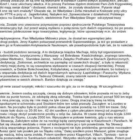
 - proszę zobaczyć że są one są wykonane w barwach czarno-żółtych austriackich, pieczęć
ózef I, nasz ukochany władca. A to proszę Państwa dyplom doktorski Pani Zofii Krygowskiej,
ki mają swoje dzieje” i dodawał, również takie, że zostały skradzione. Pytanie skąd
e się tam znalazły? Okazało się, że Władysław i Zofia mieszkali w Krakowie przy ulicy
 do PTTK-a przy ul. Jagiellońskiej. Nabyłem też „Sprawozdanie z działalność Polskiego
iejscu na Gawlakach w Tatrach, wielokrotnie Pan Władysław Gloger odczytywał trasy
stania. Zostało ono utworzone przymusowo poprzez zjednoczenie Polskiego Towarzystwa
nistracyjny był. Już przed wojną myślano o połączeniu tych dwóch organizacji, bo po prostu
ictwo jubileuszowe tego towarzystwa, legitymacje, które upoważniały m.in. do zniżek
 międzywojenne. Pan Władysław Midowicz pisze, że dostał ten egzemplarz jako
drugi podpis. Jerzy Kapłon pokazywał przewodnik Gąsiorowskiego, ja też go posiadam z
iłem go w Krakowskim Antykwariacie Naukowym, ale prawdopodobnie było tak, że to należało
- budzili podobno sensację. A to dedykacja księdza Machaja, który był organizatorem
 studenckiemu, turystycznemu z Warszawy od Bolesława Kwaścinskiego, znanego taternika,
eczysław Warłowicz, Stanisław Jarosz, twórca Związku Podhalan w Stanach Zjednoczonych,
dykacją: „Doktorowi, archiwiście na pamiątkę od sawieckich druzjej”, a była to własność
edmioty mojej dumy, to są czasopisma wydawane w czasach okupacji niemieckiej. Proszę
wskich, w Dolinie Bolechowickiej, Kobylańskiej, a nazywali ich pokutnikami, bo kobiety u
i” Tu wspaniała dedykacja od dwóch legendarnych spinaczy: Łapińskiego i Paszuchy. Wydana
 w posiadaniu czterech. Tu Tadeusz Orłowski, znany taternik razem z Wawrzyńcem
 wydawnictwo w swoich zbiorach. Bardzo dziękuję za uwagę.”
li mnie zasad turystyki, miłości i szacunku do gór, za co im dziękuję. W szczególności
wietnie. Jestem osobą szczupłą, cieszę się dobrym zdrowiem, które pozwala mi na to żeby
 sobie za punkt honoru, że zdobędę złotą odznakę. Trzeba było pokonać ponad 500 km tego
ze mną pracują, uczą się i nie mają na tyle czasu. Drugą znaczącą trasą na którą
 spotkanymi w schronisku pod Stożkiem które ten szlak przeszły. Zacząłem w Lourdes w
ykiem. Na początku była to podróż pełna obaw jak sobie poradzę na 1200 km trasie. Gdy
rasie było dużo co 20-30 km . 42 dni szedłem z całym plecakiem intencji od znajomych i
wiu i mogę złożyć powierzone prośby u stóp św. Jakuba. W czasie drogi która liczyła 1200
Wieliczki do Rzymu. Liczyła 2000 km. Wyruszyłem w połowie kwietnia, gdy u nas wiosna
e Słowacją. Założyłem sobie że na noclegi będę zatrzymywał się w Klasztorach i Parafiach. W
k się okazało wiedziała o mnie od koleżanki która jej o tym powiedziała. Na Słowacji
 ilością wspaniałego jedzenia. Potem z noclegami nie było problemów, generalnie nocowałem
sisz zjeść taki posiłek jak na Śląsku robią.” Dalej szedłem przez Mariazel, gdzie znajduje
maścią, którą sama zrobiła. Potem szedłem przez Klagenfurt, Villach, Tarvissio - tam w
ia postanowiłem to Sanktuarium odwiedzić. Wszystko skończyło się szczęśliwie. Potem pod