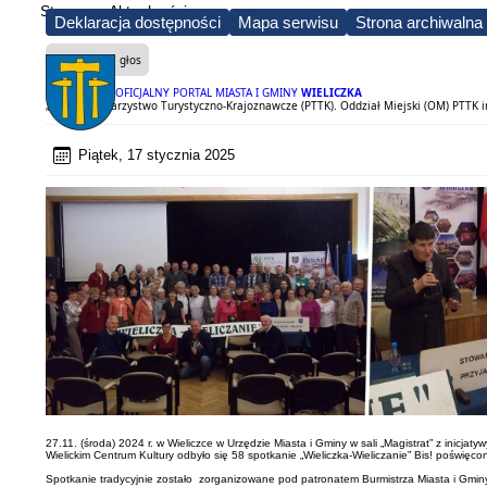
Strona
Aktualności
Deklaracja dostępności
Mapa serwisu
Strona archiwalna
Czytaj na głos
OFICJALNY PORTAL MIASTA I GMINY
WIELICZKA
„Polskie Towarzystwo Turystyczno-Krajoznawcze (PTTK). Oddział Miejski (OM) PTTK im.
Piątek, 17 stycznia 2025
27.11. (środa) 2024 r. w Wieliczce w Urzędzie Miasta i Gminy w sali „Magistrat” z inic
Wielickim Centrum Kultury odbyło się 58 spotkanie „Wieliczka-Wieliczanie” Bis! poświęco
Spotkanie tradycyjnie zostało zorganizowane pod patronatem Burmistrza Miasta i Gmi