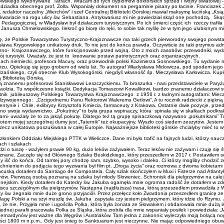
 Krygowskiego wykonywane Tatrach. Wracam do tych dyplomów doktorskich sprzed I wojny światowej
adziadka obecnego prof. Zolla. Wspaniały dokument na pergaminie pisany po łacinie. Franciszek J
redaktor naczelny „Wierchów” i szef Centralnej Biblioteki Górskiej mawiał maksymę łacińską „Książ
riacie na rogu ulicy św. Sebastiana. Antykwariusz mi nie powiedział skąd one pochodzą. Skąd on
Pedagogicznej, w Władysław był działaczem turystycznym. Po ich śmierci część ich rzeczy trafiła
Janusza Chmielowskiego. Ilekroć go biorę do ręki, to sobie tak myślę że w tym jego ulubionym m
 się, że Polskie Towarzystwo Turystyczno-Krajoznawcze ma taki grzech pierworodny swojego pow
sława Krygowskiego unikatowy druk. To nie jest do końca prawda. Oczywiście że taki przymus admi
o- Krajoznawczego, które funkcjonowało przed wojną. Oto z moich zasobów: przewodniki, wydawn
turystyki. Uważały, że jest to kreowanie postaw patriotycznych oraz organizacyjnych.
kidach niemiecki, profesora Macury, oraz przewodnik polski Kazimierza Sosnowskiego. Tu wydanie
u. Opiekuję się jego grobem od wielu lat. To autograf Władysława Midowicza, pod spodem jego 
zańskiego, czyli obecnie Klub Wysokogórski, niegdyś własność śp. Mieczysława Karłowicza. Kup
ą Biblioteką Górską.
znanemu profesorowi Stanisławowi Leszczyckiemu. To broszurka - nasi przedstawiciele w Paryżu 
aolzia. Tu współczesne książki. Dedykacja Tomaszowi Kowalikowi, bardzo znanemu działaczowi
miętnik jubileuszowy Polskiego Towarzystwa Krajoznawczego z 1956 r. z ładnymi autografami: Mi
ywojennego: „Czcigodnemu Panu Rektorowi Waleremu Getlowi”, A tu rocznik radziecki z piękną de
ntynie i Chile, exlibrysy Krzysztofa Kmiecia, farmaceuty z Krakowa. Ostatnie dwie pozycje, prz
no swoje wydawnictwo. „Pokutnicy” to była grupa wspinaczy, która spinała się w skałkach podkrako
 hakami- uważały że to za jakąś pokutę. Dlatego też tą grupę spinaczkową nazywano „pokutnikam
em mojej szczególnej dumy jest „Taternik” też okupacyjny. Wyszło coś siedem zeszytów. Jestem
rzecz unikatowa poszukiwana w całej Europie. Najważniejsze biblioteki górskie chciałyby mieć to
łonkiem Oddziału Miejskiego PTTK w Wieliczce. Dane mi było trafić na fajnych ludzi, którzy nauczy
ach i szlakach
zi o tuszę - ważyłem prawie 90 kg, dużo leków zażywałem. Teraz leków nie zażywam i czuję się ś
ieznane. Zaczęło się od Głównego Szlaku Beskidzkiego, który przeszedłem w 2017 r. Postawiłem
ady iść do końca. Od tamtej pory chodzę sam, szybko, wysoko i daleko. Ci którzy mogliby chodzić 
chnieniem do podjęcia tego wyzwania był film pt. „Droga życia” oraz rozmowa z dwoma kobietami
ancuską dotarłem do Santiago de Compostela. Cały szlak skończyłem w Muxi i Fisterze nad Atlant
mów. Pierwszą osobą poznaną na szlaku był młody Słoweniec. Schronisk dla pielgrzymów na całej t
enejskim. Kiedy dotarłem do Katedry św. Jakuba ogarnęła mnie ogromna radość że dotarłem w zdro
jscu szczególnym dla pielgrzymów. Następna (najdłuższa) trasa, którą przeszedłem prowadziła z 
szy św. żegnało mnie duże grono przyjaciół. Przez przełęcz koło Zwardonia przeszedłem granicę z
ę Polski a na szyi muszlę św. Jakuba zapytała czy jestem pielgrzymem. który idzie do Rzymu. Ja
 że nie. Przyjęła mnie i ugościła Polka, która była żonata ze Słowakiem i obdarowała mnie dużą
nej parafii pracowała Polka ze Śląska, która zrobiła dla mnie wspaniały posiłek i powiedziała: „Mu
nardynów jest ważne dla Węgrów i Austriaków. Tam jedna z zakonnic wyleczyła moją bolącą nogę 
ści 1800 m n.p.m.. Gdy jest śnieg to Sanktuarium jest nieczynne. Nie mając odpowiedniego obuw