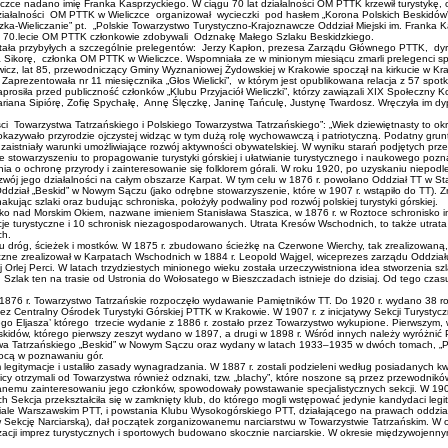
e nadano imię Franka Kasprzyckiego. W ciągu 70 lat działalności OM PTTK krzewił turystykę, orga
 działalności OM PTTK w Wieliczce organizował wycieczki pod hasłem „Korona Polskich Beskidów”
czka-Wieliczanie” pt. „Polskie Towarzystwo Turystyczno-Krajoznawcze Oddział Miejski im. Franka Ka
 na 70.lecie OM PTTK członkowie zdobywali Odznakę Małego Szlaku Beskidzkiego.
witała przybyłych a szczególnie prelegentów: Jerzy Kapłon, prezesa Zarządu Głównego PTTK, dy
ikorę, członka OM PTTK w Wieliczce. Wspomniała ze w minionym miesiącu zmarli prelegenci spotkań
z, lat 85, przewodniczący Gminy Wyznaniowej Żydowskiej w Krakowie spoczął na kirkucie w Krak
entowała nr 11 miesięcznika „Głos Wielicki”, w którym jest opublikowana relacja z 57 spotkania „
prosiła przed publiczność członków „Klubu Przyjaciół Wieliczki”, którzy zawiązali XIX Społeczn
riana Sipiórę, Zofię Spychałę, Annę Ślęczkę, Janinę Tańculę, Justynę Twardosz. Wręczyła im dyp
ości Towarzystwa Tatrzańskiego i Polskiego Towarzystwa Tatrzańskiego”: „Wiek dziewiętnasty to ok
azywało przyrodzie ojczystej widząc w tym dużą rolę wychowawczą i patriotyczną. Podatny grunt do
zaistniały warunki umożliwiające rozwój aktywności obywatelskiej. W wyniku starań podjętych przez 
ne stowarzyszeniu to propagowanie turystyki górskiej i ułatwianie turystycznego i naukowego po
nia o ochronę przyrody i zainteresowanie się folklorem górali. W roku 1920, po uzyskaniu niepod
 jego działalności na całym obszarze Karpat. W tym celu w 1876 r. powołano Oddział TT w Stan
Oddział „Beskid” w Nowym Sączu (jako odrębne stowarzyszenie, które w 1907 r. wstąpiło do TT). Z
ując szlaki oraz budując schroniska, położyły podwaliny pod rozwój polskiej turystyki górskiej.
nad Morskim Okiem, nazwane imieniem Stanisława Staszica, w 1876 r. w Roztoce schronisko im.
e turystyczne i 10 schronisk niezagospodarowanych. Utrata Kresów Wschodnich, to także utrata
znych.
róg, ścieżek i mostków. W 1875 r. zbudowano ścieżkę na Czerwone Wierchy, tak zrealizowaną, ż
yczne zrealizował w Karpatach Wschodnich w 1884 r. Leopold Wajgel, wiceprezes zarządu Oddział
j Orlej Perci. W latach trzydziestych minionego wieku została urzeczywistniona idea stworzenia
zlak ten na trasie od Ustronia do Wołosatego w Bieszczadach istnieje do dzisiaj. Od tego czasu 
876 r. Towarzystwo Tatrzańskie rozpoczęło wydawanie Pamiętników TT. Do 1920 r. wydano 38 roc
ez Centralny Ośrodek Turystyki Górskiej PTTK w Krakowie. W 1907 r. z inicjatywy Sekcji Turystyc
erego Eljasza’ którego trzecie wydanie z 1886 r. zostało przez Towarzystwo wykupione. Pierwszym
dów, którego pierwszy zeszyt wydano w 1897, a drugi w 1898 r. Wśród innych należy wyróżnić P
twa Tatrzańskiego „Beskid” w Nowym Sączu oraz wydany w latach 1933–1935 w dwóch tomach, „P
mocą w poznawaniu gór.
itymacje i ustaliło zasady wynagradzania. W 1887 r. zostali podzieleni według posiadanych kwali
icy otrzymali od Towarzystwa również odznaki, tzw. „blachy”, które noszone są przez przewodnikó
mu zainteresowaniu jego członków, spowodowały powstawanie specjalistycznych sekcji. W 1903 r.
ach Sekcja przekształciła się w zamknięty klub, do którego mogli wstępować jedynie kandydaci legit
ziale Warszawskim PTT, i powstania Klubu Wysokogórskiego PTT, działającego na prawach oddzia
w Sekcję Narciarską), dał początek zorganizowanemu narciarstwu w Towarzystwie Tatrzańskim. W o
acji imprez turystycznych i sportowych budowano skocznie narciarskie. W okresie międzywojennym 