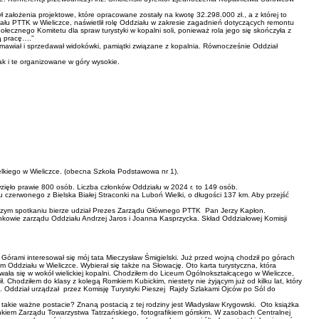
ł założenia projektowe, które opracowane zostały na kwotę 32.298.000 zł., a z której to
iału PTTK w Wieliczce, naświetlił rolę Oddziału w zakresie zagadnień dotyczących remontu
łecznego Komitetu dla spraw turystyki w kopalni soli, ponieważ rola jego się skończyła z
ą pracę….”
zamawiał i sprzedawał widokówki, pamiątki związane z kopalnia. Równocześnie Oddział
ak i te organizowane w góry wysokie.
ielkiego w Wieliczce. (obecna Szkoła Podstawowa nr 1).
zięło prawie 800 osób. Liczba członków Oddziału w 2024 r. to 149 osób.
u czerwonego z Bielska Białej Straconki na Luboń Wielki, o długości 137 km. Aby przejść
aszym spotkaniu bierze udział Prezes Zarządu Głównego PTTK Pan Jerzy Kapłon.
onkowie zarządu Oddziału Andrzej Jaros i Joanna Kasprzycka. Skład Oddziałowej Komisji
Górami interesował się mój tata Mieczysław Śmigielski. Już przed wojną chodził po górach
m Oddziału w Wieliczce. Wybierał się także na Słowację. Oto karta turystyczna, która
wała się w wokół wielickiej kopalni. Chodziłem do Liceum Ogólnokształcącego w Wieliczce,
 Chodziłem do klasy z kolegą Romkiem Kubickim, niestety nie żyjącym już od kilku lat, który
. Oddział urządzał przez Komisję Turystyki Pieszej Rajdy Szlakami Ojców po Sól do
ą takie ważne postacie? Znaną postacią z tej rodziny jest Władysław Krygowski. Oto książka
nkiem Zarządu Towarzystwa Tatrzańskiego, fotografikiem górskim. W zasobach Centralnej