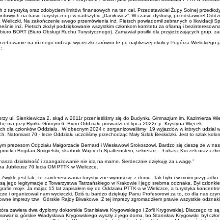
h z turystyką oraz zdobyciem limitów finansowych na ten cel. Przedstawiciel Żupy Solnej przedłoży
owych na trasie turystycznej i w nadszybiu „Daniłowicz”. W czasie dyskusji, przedstawiciel Oddz
 Wieliczki. Na zakończenie swego przemówienia inż. Pietsch powiadomił zebranych o likwidacji Spo
ześnie inż. Pietsch złożył podziękowanie wszystkim członkom komitetu za ofiarną i bezinteresown
ł biuro BORT (Biuro Obsługi Ruchu Turystycznego). Zamawiał posiłki dla przyjeżdżających grup, 
ebowanie na różnego rodzaju wycieczki zarówno te po najbliższej okolicy Pogórza Wielickiego j
:
u przy ul. Sienkiewicza 2, skąd w 2011r przenieśliśmy się do Budynku Gimnazjum im. Kazimierza W
zibę ma przy Rynku Górnym 6. Biuro Oddziału prowadzi od lipca 2022r. p. Krystyna Więcek.
wych dla członków Oddziału. W obecnym 2024 r. zorganizowaliśmy 19 wyjazdów w których udział w
. Natomiast 70 - lecie Oddziału uczciliśmy przechodząc Mały Szlak Beskidzki. Jest to szlak kolor
yłym prezesom Oddziału Małgorzacie Bernard i Wiesławowi Srokoszowi. Bardzo się cieszę że w n
procki i Bogdan Śmigielski, skarbnik Wojciech Spalteinstein, sekretarz – Łukasz Kuczek oraz czł
nasza działalność i zaangażowanie nie idą na marne. Serdecznie dziękuję za uwagę.”
a Jubileusz 70.lecia OM PTTK w Wieliczce.
ykle jest tak, że zainteresowania turystyczne wynosi się z domu. Tak było i w moim przypadku. 
 są jego legitymacje z Towarzystwa Tatrzańskiego w Krakowie i jego srebrna odznaka. Był członkie
rafie moje. Ja mając 15 lat zapisałem się do Oddziału PTTK-a w Wieliczce, a turystyka koncentro
 i organizował nam wycieczki. Dziś tu bardzo dziękuję Panu Profesorowi za to, co dla nas czynił.
downe imprezy tzw. Górskie Rajdy Biwakowe. Z tej imprezy zgromadziłem prawie wszystkie odznaki
 która zawiera dwa dyplomy doktorskie Stanisława Krygowskiego i Zofii Krygowskiej. Dlaczego to s
resowania górskie Władysława Krygowskiego wyszły z jego domu, bo Stanisław Krygowski był czło