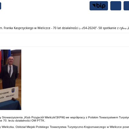
Samorząd
Mieszkańcy
 Franka Kasprzyckiego w Wieliczce - 70 lat działalności (1954-2024)”- 58 spotkanie z cyklu „W
jatywy Stowarzyszenia „Klub Przyjaciół Wieliczki”(KPW) we współpracy z Polskim Towarzystwem Tur
ne 70. leciu działalności OM PTTK.
ny Wieliczka. Oddział Miejski Polskiego Towarzystwa Turystyczno-Krajoznawczego w Wieliczce p