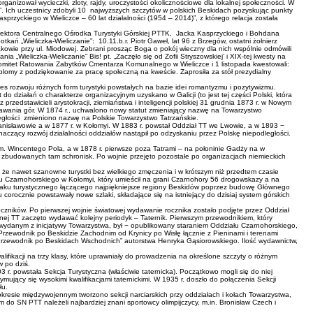
nizował wycieczki, zloty, rajdy, uroczystości okolicznościowe dla lokalnej społeczności. W
. Ich uczestnicy zdobyli 10 najwyższych szczytów w polskich Beskidach pozyskując punkty
sprzyckiego w Wieliczce – 60 lat działalności (1954 – 2014)”, z którego relacja została
rektora Centralnego Ośrodka Turystyki Górskiej PTTK, Jacka Kasprzyckiego i Bohdana
 „Wieliczka-Wieliczanie”: 10.11.b.r. Piotr Gaweł, lat 96 z Brzegów, ostatni żołnierz
owie przy ul. Miodowej. Zebrani prosząc Boga o pokój wieczny dla nich wspólnie odmówili
Wieliczka-Wieliczanie” Bis! pt. „Zaczęło się od Zofii Stryszowskiej’ i XIX-tej kwesty na
y Komitet Ratowania Zabytków Cmentarza Komunalnego w Wieliczce i 1 listopada kwestowali:
lomy z podziękowanie za pracę społeczną na kweście. Zaprosiła za stół prezydialny
res rozwoju różnych form turystyki powstałych na bazie idei romantyzmu i pozytywizmu.
 działań o charakterze organizacyjnym uzyskano w Galicji (to jest tej części Polski, która
przedstawicieli arystokracji, ziemiaństwa i inteligencji polskiej 31 grudnia 1873 r. w Nowym
znawania gór. W 1874 r., uchwalono nowy statut zmieniający nazwę na Towarzystwo
ległości zmieniono nazwę na Polskie Towarzystwo Tatrzańskie.
isławowie a w 1877 r. w Kołomyi. W 1883 r. powstał Oddział TT we Lwowie, a w 1893 −
naczący rozwój działalności oddziałów nastąpił po odzyskaniu przez Polskę niepodległości.
 Wincentego Pola, a w 1878 r. pierwsze poza Tatrami – na połoninie Gadży na w
 zbudowanych tam schronisk. Po wojnie przejęto pozostałe po organizacjach niemieckich
e nawet szanowne turystki bez wielkiego zmęczenia i w krótszym niż przedtem czasie
u Czarnohorskiego w Kołomyi, który umieścił na grani Czarnohory 56 drogowskazy a na
 szlaku turystycznego łączącego najpiękniejsze regiony Beskidów poprzez budowę Głównego
corocznie powstawały nowe szlaki, składające się na istniejący do dzisiaj system górskich
zników. Po pierwszej wojnie światowej wydawanie rocznika zostało podjęte przez Oddział
znej TT zaczęto wydawać kolejny periodyk – Taternik. Pierwszym przewodnikiem, który
, wydanym z inicjatywy Towarzystwa, był − opublikowany staraniem Oddziału Czarnohorskiego,
rzewodnik po Beskidzie Zachodnim od Krynicy po Wisłę łącznie z Pieninami i terenami
rzewodnik po Beskidach Wschodnich” autorstwa Henryka Gąsiorowskiego. Ilość wydawnictw,
fikacji na trzy klasy, które uprawniały do prowadzenia na określone szczyty o różnym
w po dziś.
 powstała Sekcja Turystyczna (właściwie taternicka). Początkowo mogli się do niej
ymujący się wysokimi kwalifikacjami taternickimi. W 1935 r. doszło do połączenia Sekcji
łu.
kresie międzywojennym tworzono sekcji narciarskich przy oddziałach i kołach Towarzystwa,
do SN PTT należeli najbardziej znani sportowcy olimpijczycy, m.in. Bronisław Czech i