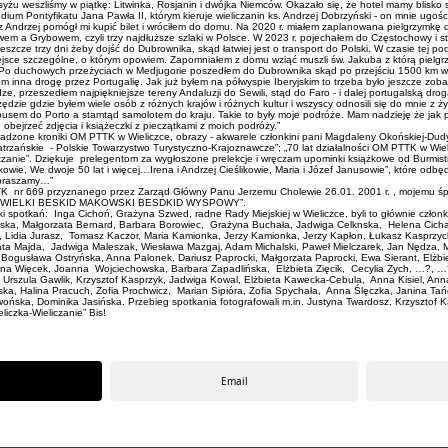
yżu weszliśmy w piątkę: Litwinka, Rosjanin i dwójka Niemców. Okazało się, że hotel mamy blisko s
um Pontyfikatu Jana Pawła II, którym kieruje wieliczanin ks. Andrzej Dobrzyński - on mnie ugości
Andrzej pomógł mi kupić bilet i wróciłem do domu. Na 2020 r. miałem zaplanowana pielgrzymkę d
owem a Grybowem, czyli trzy najdłuższe szlaki w Polsce. W 2023 r. pojechałem do Częstochowy i 
 jeszcze trzy dni żeby dojść do Dubrownika, skąd łatwiej jest o transport do Polski. W czasie te
ejsce szczególne, o którym opowiem. Zapomniałem z domu wziąć muszli św. Jakuba z którą pielgr
e. Po duchowych przeżyciach w Medjugorie poszedłem do Dubrownika skąd po przejściu 1500 km 
nna drogę przez Portugalię. Jak już byłem na półwyspie Iberyjskim to trzeba było jeszcze zobaczy
 przeszedłem najpiękniejsze tereny Andaluzji do Sewili, stąd do Faro - i dalej portugalską drog
zędzie gdzie byłem wiele osób z różnych krajów i różnych kultur i wszyscy odnosili się do mnie z
sem do Porto a stamtąd samolotem do kraju. Takie to były moje podróże. Mam nadzieję że jak poz
bejrzeć zdjęcia i książeczki z pieczątkami z moich podróży.”
dzone kroniki OM PTTK w Wieliczce, obrazy - akwarele członkini pani Magdaleny Okońskiej-Dudy
trzańskie - Polskie Towarzystwo Turystyczno-Krajoznawcze”; „70 lat działalności OM PTTK w Wiel
zanie”. Dziękuje prelegentom za wygłoszone prelekcje i wręczam upominki książkowe od Burmistr
 Turkowie, We dwoje 50 lat i więcej…Irena i Andrzej Cieślikowie, Maria i Józef Janusowie”, które o
apraszamy…”
69 przyznanego przez Zarząd Główny Panu Jerzemu Cholewie 26.01. 2001 r. , mojemu śp. bratu
Ń WIELKI BESKID MAKOWSKI BESDKID WYSPOWY”.
iki spotkań: Inga Cichoń, Grażyna Szwed, radne Rady Miejskiej w Wieliczce, byli to głównie czł
iczyńska, Małgorzata Bernard, Barbara Borowiec, Grażyna Buchała, Jadwiga Celknska, Helena C
gła, Lidia Jurasz, Tomasz Kaczor, Maria Kamionka, Jerzy Kamionka, Jerzy Kapłon, Łukasz Kasprz
zata Majda, Jadwiga Maleszak, Wiesława Mazgaj, Adam Michalski, Paweł Mielczarek, Jan Nędza,
sława Ostryńska, Anna Palonek, Dariusz Paprocki, Małgorzata Paprocki, Ewa Sierant, Elżbiet
a Więcek, Joanna Wojciechowska, Barbara Zapadlińska, Elżbieta Zięcik, Cecylia Zych, …?, …?, 
, Urszula Gawlik, Krzysztof Kasprzyk, Jadwiga Kowal, Elżbieta Kawecka-Cebula, Anna Kisiel, An
wska, Halina Pracuch, Zofia Prochwicz, Marian Sipióra, Zofia Spychała, Anna Ślęczka, Janina T
ońska, Dominika Jasińska. Przebieg spotkania fotografowali m.in. Justyna Twardosz, Krzysztof 
liczka-Wieliczanie” Bis!
Email