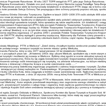
tnicze Pogotowie Ratunkowe. W roku 1927 TOPR wstąpił do PTT, jako jego Sekcja Ratunkowa. 
 Zbigniew Korosadowicz. Działało ono pod narzuconą przez Niemców nazwą Freiwillige Tatra-Bergwa
ie Ratunkowe przez wiele lat kontynuowały działalność w strukturach PTTK stając się w końcu os
olei powstała Sekcja Ochrony Tatr propagująca idee ochrony przyrody poprzez odczyty, spotka
go.
walona Górska Odznaka Turystyczna. Ogółem w latach 1935−1938 379 osób zdobyło 469 odznak 
no nowe jej stopnie i odznaki za powtórzenia.
arzyszenia. Społeczny w większości wysiłek wielu pokoleń oddanych polskiej turystyce działaczy
ci ideologii uprawiania turystyki, która sprawdza się także współcześnie. Ich działalność i osiąg
owarzystwem Krajoznawczym (PTK) dały początek Polskiemu Towarzystwu Turystyczno–Krajozna
o PTK, czasowo zmieniając nazwę na: Polskie Towarzystwo Turystyczno-Krajoznawcze. Po II wojni
c uniknąć likwidacji, a co za tym idzie utraty spuścizny materialnej i ideowej wielu lat działalno
rzenia wspólnej organizacji. 17 grudnia 1950 r. powstało Polskie Towarzystwo Turystyczno-Krajoz
ecie OM PTTK abyśmy wystąpili z piosenką turystyczną. Wykonamy dla Państwa cztery piosenki o te
Babka w klapkach”. Na co dzień jesteśmy członkami dwóch chórów, część męska: Bogusław Miłek 
 Oddziału Miejskiego PTTK w Wieliczce”: „Dzień dobry, chciałbym bardzo serdecznie powitać wszy
nie poświęconego tematyce turystyki na terenie miasta i gminy Wieliczka.
nda Pietscha, który w roku 1977 spisał pierwsze 10 lat działalności Oddziału.
sch o początkach pisze tak : „W kwietniu 1953r. idąc ulicami Wieliczki, spotkałem się z moim sta
ystyki i możliwości jej rozwoju w Wieliczce. Byliśmy obaj zgodni w ocenie aktualnej sytuacji stw
organizacji turystycznej. Która by się zajęła krzewieniem turystyki i krajoznawstwa wśród mieszka
roszenia szeregu osób interesujących się turystyką, na zebranie informacyjne, na którym mieliś
 złożona z dziewcząt i chłopców, licząca w sumie osiemnaście osób……”
matyczną pracę świetlicową organizując pogadanki z zakresu krajoznawstwa i turystyki. Życzliw
 istniejącym już dzisiaj nadszybiu im. Paderewskiego. W prowadzeniu zajęć świetlicowych wybitną
ost liczby członków Koła, która osiągnęła w krótkim czasie sześćdziesiąt osób. Najliczniej repr
gu PTTK w Krakowie, z dnia 16 stycznia 1954r. mocą której Koło Terenowe PTTK w Wieliczce prz
rzymaliśmy pismo z Zarządu Głównego PTTK w Warszawie, które otwierało przed nami nową dziedz
le nad Wieliczką”. Autor artykułu przedstawił niepokojący stan zagrożenia szeregu obiektów w zab
ych, przywożących turystów z całego kraju i zagranicy, brak zaplecza gastronomicznego na odp
yrekcja Kopalni Soli celem omówienia istniejącej sytuacji i przyjścia jej z pomocą w rozwiązaniu 
d egida Zarządu Oddziału w Wieliczce, Społeczny Komitet dla Spraw Turystyki w Kopalni Soli. W 
tu został inż. Ferdynand Pietsch. Utworzono kilka komisji, które miały się zająć poszczególnymi
o się zagadnienie przewodników po trasie turystycznej, …”
tak:
resort przemysłu chemicznego. W konferencji brali udział przedstawiciele władz centralnych, woje
 Rozwoju Miasta Wieliczki i inż. Ferdynand Pietsch jako przedstawiciel Oddziału PTTK w Wielicz