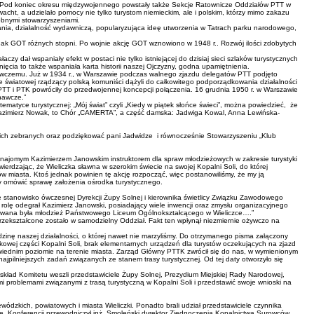
Pod koniec okresu międzywojennego powstały także Sekcje Ratownicze Oddziałów PTT w
cht, a udzielało pomocy nie tylko turystom niemieckim, ale i polskim, którzy mimo zakazu
obnymi stowarzyszeniami.
nia, działalność wydawniczą, popularyzująca ideę utworzenia w Tatrach parku narodowego,
GOT różnych stopni. Po wojnie akcję GOT wznowiono w 1948 r.. Rozwój ilości zdobytych
 dał wspaniały efekt w postaci nie tylko istniejącej do dzisiaj sieci szlaków turystycznych
nięcia to także wspaniała karta historii naszej Ojczyzny, godna upamiętnienia.
wczemu. Już w 1934 r., w Warszawie podczas walnego zjazdu delegatów PTT podjęto
e światowej rządzący polską komuniści dążyli do całkowitego podporządkowania działalności
ści PTT i PTK powróciły do przedwojennej koncepcji połączenia. 16 grudnia 1950 r. w Warszawie
nawcze.”
matyce turystycznej: „Mój świat” czyli „Kiedy w piątek słońce świeci”, można powiedzieć, że
i Kazimierz Nowak, to Chór „CAMERTA”, a część damska: Jadwiga Kowal, Anna Lewińska-
stkich zebranych oraz podziękować pani Jadwidze i równocześnie Stowarzyszeniu „Klub
rym znajomym Kazimierzem Janowskim instruktorem dla spraw młodzieżowych w zakresie turystyki
ierdzając, że Wieliczka sławna w szerokim świecie na swojej Kopalni Soli, do której
ńców miasta. Ktoś jednak powinien tę akcję rozpocząć, więc postanowiliśmy, że my ją
my omówić sprawę założenia ośrodka turystycznego.
e stanowisko ówczesnej Dyrekcji Żupy Solnej i kierownika świetlicy Związku Zawodowego
 rolę odegrał Kazimierz Janowski, posiadający wiele inwencji oraz zmysłu organizacyjnego
ezentowana była młodzież Państwowego Liceum Ogólnokształcącego w Wieliczce….”
ekształcone zostało w samodzielny Oddział. Fakt ten wpłynął niezmiernie ożywczo na
inę naszej działalności, o której nawet nie marzyliśmy. Do otrzymanego pisma załączony
ytkowej części Kopalni Soli, brak elementarnych urządzeń dla turystów oczekujących na zjazd
owiednim poziomie na terenie miasta. Zarząd Główny PTTK zwrócił się do nas, w wymienionym
najpilniejszych zadań związanych ze stanem trasy turystycznej. Od tej daty otworzyło się
skład Komitetu weszli przedstawiciele Żupy Solnej, Prezydium Miejskiej Rady Narodowej,
 problemami związanymi z trasą turystyczną w Kopalni Soli i przedstawić swoje wnioski na
wódzkich, powiatowych i miasta Wieliczki. Ponadto brali udział przedstawiciele czynnika
ce. Konferencji przewodniczył inż. Smoleński dyrektor Zjednoczenia Kopalnictwa Surowców