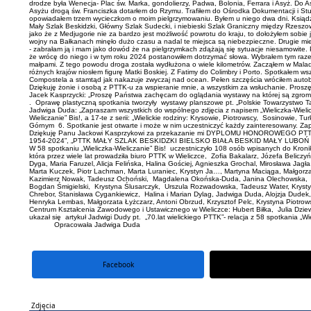
drodze była Wenecja- Plac św. Marka, gondolierzy, Padwa, Bolonia, Ferrara i Asyż. Do As
Asyżu drogą św. Franciszka dotarłem do Rzymu. Trafiłem do Ośrodka Dokumentacji i Studi
opowiadałem trzem wycieczkom o moim pielgrzymowaniu. Byłem u niego dwa dni. Ksiądz 
Mały Szlak Beskidzki, Główny Szlak Sudecki, i niebieski Szlak Graniczny między Rzesz
jako że z Medjugorie nie za bardzo jest możliwość powrotu do kraju, to dołożyłem sobie
wojny na Bałkanach minęło dużo czasu a nadal te miejsca są niebezpieczne. Drugie mi
- zabrałam ją i mam jako dowód że na pielgrzymkach zdążają się sytuacje niesamowit
że wrócę do niego i w tym roku 2024 postanowiłem dotrzymać słowa. Wybrałem tym razem i
małpami. Z tego powodu droga została wydłużona o wiele kilometrów. Zacząłem w Maladze,
różnych krajów niosłem figurę Matki Boskiej. Z Fatimy do Colimbry i Porto. Spotkałem ws
Compostela a stamtąd jak nakazuje zwyczaj nad ocean. Pełen szczęścia wróciłem autobu
Dziękuję żonie i osobą z PTTK-u za wspieranie mnie, a wszystkim za wsłuchanie. Proszę o
Jacek Kasprzycki: „Proszę Państwa zachęcam do oglądania wystawy na której są zgroma
. Oprawę plastyczną spotkania tworzyły wystawy planszowe pt. „Polskie Towarzystwo Ta
Jadwiga Duda: „Zapraszam wszystkich do wspólnego zdjęcia z napisem „Wieliczka-Wielic
Wieliczanie” Bis!, a 17-te z serii: „Wielickie rodziny: Krysowie, Piotrowscy, Sosinowie,
Górnym 6. Spotkanie jest otwarte i może w nim uczestniczyć każdy zainteresowany. Z
Dziękuję Panu Jackowi Kasprzykowi za przekazanie mi DYPLOMU HONOROWEGO PTTK nr 6
1954-2024”, „PTTK MAŁY SZLAK BESKIDZKI BIELSKO BIAŁA BESKID MAŁY LUBO
W 58 spotkaniu „Wieliczka-Wieliczanie” Bis! uczestniczyło 108 osób wpisanych do Kron
która przez wiele lat prowadziła biuro PTTK w Wieliczce, Zofia Bakalarz, Józefa Bel
Dyga, Maria Faruzel, Alicja Felińska, Halina Gościej, Agnieszka Grochal, Mirosława Ja
Marta Kuczek, Piotr Lachman, Marta Luraniec, Krystyn Ja…, Martyna Maciąga, Małgor
Kazimierz Nowak, Tadeusz Ochoński, Magdalena Okońska-Duda, Janina Olechowska, Bogu
Bogdan Śmigielski, Krystyna Ślusarczyk, Urszula Rozwadowska, Tadeusz Water, Krystyn
Chrebor, Stanisława Cygankiewicz, Halina i Marian Dylag, Jadwiga Duda, Alojzja Dudek
Henryka Lembas, Małgorzata Łyżczarz, Antoni Obrzud, Krzysztof Pelc, Krystyna Piotro
Centrum Kształcenia Zawodowego i Ustawicznego w Wieliczce: Hubert Biłka, Julia Dziew
ukazał się artykuł Jadwigi Dudy pt. „70.lat wielickiego PTTK”- relacja z 58 spotkania „Wie
Opracowała Jadwiga Duda
Facebook
portal X
Zdjęcia