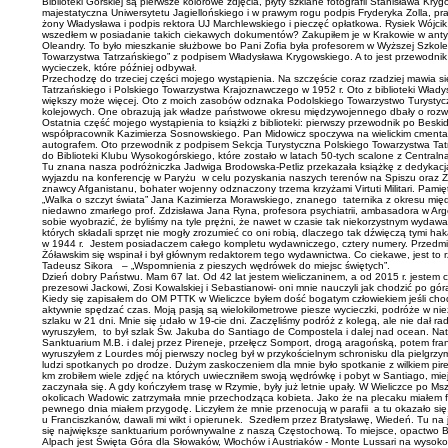
Biblioteki Górskiej są pierwsze kolorowe zdjęcia, płyty szklane fotografii Stanisława
majestatyczna Uniwersytetu Jagiellońskiego i w prawym rogu podpis Fryderyka Zolla, pr
żony Władysława i podpis rektora UJ Marchlewskiego i pieczęć opłatkowa. Rysiek Wójcik, 
wszedłem w posiadanie takich ciekawych dokumentów? Zakupiłem je w Krakowie w antykwa
Oleandry. To było mieszkanie służbowe bo Pani Zofia była profesorem w Wyższej Szkole 
Towarzystwa Tatrzańskiego” z podpisem Władysława Krygowskiego. A to jest przewodnik 
wycieczek, które później odbywał.
Przechodzę do trzeciej części mojego wystąpienia. Na szczęście coraz rzadziej mawia
Tatrzańskiego i Polskiego Towarzystwa Krajoznawczego w 1952 r. Oto z biblioteki Włady
większy może więcej. Oto z moich zasobów odznaka Podolskiego Towarzystwo Turystyczn
kolejowych. One obrazują jak władze państwowe okresu międzywojennego dbały o rozwój 
Ostatnia część mojego wystąpienia to książki z biblioteki: pierwszy przewodnik po Bes
współpracownik Kazimierza Sosnowskiego. Pan Midowicz spoczywa na wielickim cmentarz
autografem. Oto przewodnik z podpisem Sekcja Turystyczna Polskiego Towarzystwa Tatr
do Biblioteki Klubu Wysokogórskiego, które zostało w latach 50-tych scalone z Centraln
Tu znana nasza podróżniczka Jadwiga Brodowska-Petliz przekazała książkę z dedykacją 
wyjazdu na konferencję w Paryżu w celu pozyskania naszych terenów na Spiszu oraz Z
znawcy Afganistanu, bohater wojenny odznaczony trzema krzyżami Virtuti Militari. Pa
„Walka o szczyt świata” Jana Kazimierza Morawskiego, znanego taternika z okresu międz
niedawno zmarłego prof. Zdzisława Jana Ryna, profesora psychiatrii, ambasadora w Arge
sobie wyobrazić, że byliśmy na tyle prężni, że nawet w czasie tak niekorzystnym wydawa
których składali sprzęt nie mogły zrozumieć co oni robią, dlaczego tak dźwięczą tymi
w 1944 r. Jestem posiadaczem całego kompletu wydawniczego, cztery numery. Przedmiot
Żóławskim się wspinał i był głównym redaktorem tego wydawnictwa. Co ciekawe, jest to 
Tadeusz Sikora – „Wspomnienia z pieszych wędrówek do miejsc świętych”.
Dzień dobry Państwu. Mam 67 lat. Od 42 lat jestem wieliczaninem, a od 2015 r. jestem cz
prezesowi Jackowi, Zosi Kowalskiej i Sebastianowi- oni mnie nauczyli jak chodzić po gór
Kiedy się zapisałem do OM PTTK w Wieliczce byłem dość bogatym człowiekiem jeśli chod
aktywnie spędzać czas. Moją pasją są wielokilometrowe piesze wycieczki, podróże w n
szlaku w 21 dni. Mnie się udało w 19-cie dni. Zaczęliśmy podróż z kolegą, ale nie dał r
wyruszyłem, to był szlak Św. Jakuba do Santiago de Compostela i dalej nad ocean. Nat
Sanktuarium M.B. i dalej przez Pireneje, przełęcz Somport, drogą aragońską, potem fr
wyruszyłem z Lourdes mój pierwszy nocleg był w przykościelnym schronisku dla pielgrzy
ludzi spotkanych po drodze. Dużym zaskoczeniem dla mnie było spotkanie z wilkiem pir
km zrobiłem wiele zdjęć na których uwieczniłem swoją wędrówkę i pobyt w Santiago, mie
zaczynała się. A gdy kończyłem trasę w Rzymie, były już letnie upały. W Wieliczce po M
okolicach Wadowic zatrzymała mnie przechodząca kobieta. Jako że na plecaku miałem flag
pewnego dnia miałem przygodę. Liczyłem że mnie przenocują w parafii a tu okazało się,
u Franciszkanów, dawali mi wikt i opierunek. Szedłem przez Bratysławę, Wiedeń. Tu na jed
się największe sanktuarium porównywalne z naszą Częstochową. To miejsce, opactwo Ber
Alpach jest Święta Góra dla Słowaków, Włochów i Austriaków - Monte Lussari na wysoko