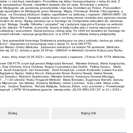
iebie i z nimi Asyż zwiedzałem. Poznaliśmy się bliżej i korespondujemy z sobą do dziś. Z
ł, oprowadził po Rzymie. Udzieliłem wywiadu dla ich radia. W kościele z ambony
o Medjugorie, ale pandemia przeszkodziła i dwa lata chodziłam po Polsce. Przeszedłem
stąd wyruszyłem do Medjugorie przez Słowację, Węgry, Chorwacje, Bośnię i Hercogowinę, a
j podróży, na Chorwacji okolicach Osijeku napotkałem na tabliczkę z napisem: UWAGA MINY. Od
zymuję. Wychodzę z Sarajewa, pada deszcz i po lewej stronie chodnika leży ogromna muszla
wróciłem do domu. Będąc pierwszy raz w Santiago de Compostela obiecałem św. Jakubowi,
ć: Malagę, Sewillę, Gibraltar i „przywitać" się z jedynymi żyjącymi w Europie na wolności
ą św. Jakuba. W Fatimie, w procesji, ubrany w białą tunikę wraz z trzema mężczyznami z
 życzliwością i szacunkiem. Służyli pomocą i dobrą radą. Po 1600 km dotarłem do Santiago de
woli zdrowie i sytuacja geopolityczna, to w 2025 r. też odbędę kolejną pielgrzymkę.
. Jest przewodnik Antoniego Dutkiewicza przekazany na rzecz oddziału, można go zabrać.
iczce”. Zapraszam na konsumpcję torta z okazji 70. lecia OM PTTK.
za Miasta i Gminy Wieliczka. Zapraszam zebranych na kolejne 59 spotkanie „Wieliczka-
dbędzie się 18.12. (środa) o godz.16.00-tej - UWAGA! w Wielickim Centrum Kultury przy Rynku
, który zmarł 10.09.2023 r. oraz garnuszek z napisami: „70-lecie O.M. PTTK Wieliczka
onkowie OM PTTK w tym byli prezesi Małgorzata Bernard, Wiesław Srokosz, Marta Kasprzycka,
icha, Ewa Chichota, Anna Cholewa, Bogna Czyżowska,Lidia Dudek, Feliksa Duracz, Maria
ycki, Jacek Kasprzycki, Jan Kaszowski, Józef Kowalczyk, Leszek Kozłowski, Łukasz Kuczek,
 Magdalena Nędza, Halina Nocoń, Aleksandra Nosal, Bożena Nowak, Halina Nowak,
a Siniewicz, Wojciech Spattenstein, Wiesław Srokosz, Katarzyna Szostak-Maciąga,
..? i 33 członów Klubu Przyjaciół Wieliczki: Marta Borowiec, Eugeniusz Bieniek, Danuta
na Młynarczyk, Jan Matzke, Krystyna Myśliwiec, Adam Lachman, Ewa Lelek, Marta Lelito,
ańcula, Justyna Twardosz, Renata Wyligała, Tadeusz Ziobro, oraz uczniowie z Powiatowego
Kasprzyk z KPW. W bezpłatnej gazecie, miesięczniku „GŁOS WIELICKI 24” nr 12 z 2024 r.
Drukuj
Kopiuj link