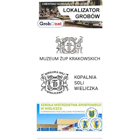
link do lokalizatora grobów na wielickim cmentarzu - grobnet
link do strony - Muzeum Żup Krakowskich Wieliczka
link do strony Kopalni Soli Wieliczka
link do SMS Wieliczka