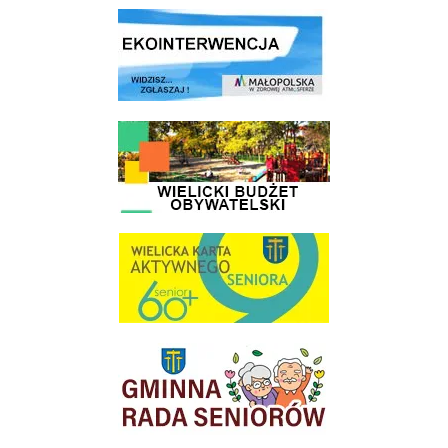
link do strony ekointerwencja dot.- powietrza
link do strony - Wielicki Budżet Obywatelski
link do strony Wielicka Karta Aktywnego Seniora
link do strony Gminnej Rady Seniorow - Wieliczka