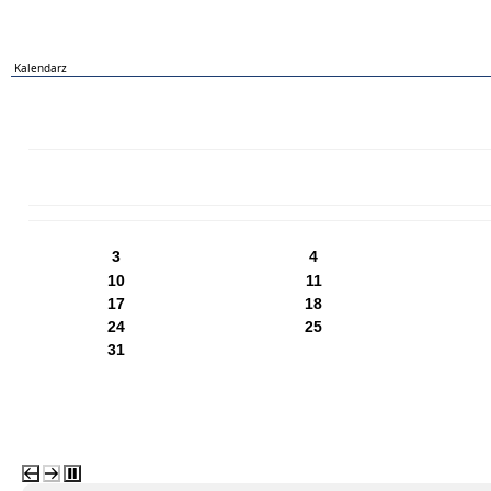
Kalendarz
PN
WT
ŚR
CZ
PI
SO
NI
3
4
10
11
17
18
24
25
31