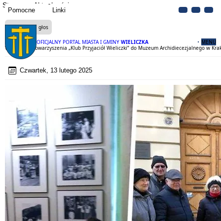
Strona
Aktualności
Pomocne
Linki
Czytaj na głos
OFICJALNY PORTAL MIASTA I GMINY
WIELICZKA
MENU
Wycieczka stowarzyszenia „Klub Przyjaciół Wieliczki” do Muzeum Archidiecezjalnego w Kra
Czwartek, 13 lutego 2025