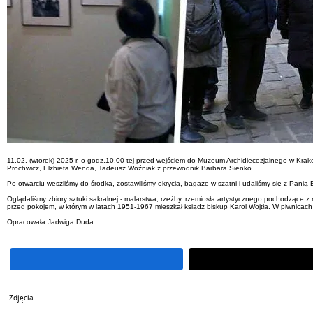
11.02. (wtorek) 2025 r. o godz.10.00-tej przed wejściem do Muzeum Archidiecezjalnego w Krak
Prochwicz, Elżbieta Wenda, Tadeusz Woźniak z przewodnik Barbara Sienko.
Po otwarciu weszliśmy do środka, zostawiliśmy okrycia, bagaże w szatni i udaliśmy się z Pani
Oglądaliśmy zbiory sztuki sakralnej - malarstwa, rzeźby, rzemiosła artystycznego pochodzące z 
przed pokojem, w którym w latach 1951-1967 mieszkał ksiądz biskup Karol Wojtła. W piwnic
Opracowała Jadwiga Duda
Zdjęcia