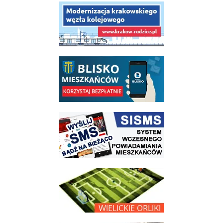
link do opisu projektu budowy linii kolejowej Krakow Rudzice
link do opisu aplikacji - BLISKO, Gmina Wieliczka w aplikacji Blisko
link do strony systemu wczesnego ostrzegania mieszkańców SISMS
link do opisu projektu Wielickie Orliki