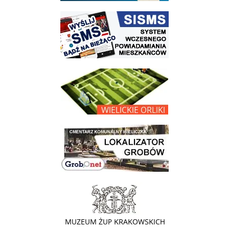
link do strony systemu wczesnego ostrzegania mieszkańców SISMS
link do opisu projektu Wielickie Orliki
link do lokalizatora grobów na wielickim cmentarzu - grobnet
link do strony - Muzeum Żup Krakowskich Wieliczka