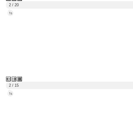
3 / 20
5s
3 / 15
5s