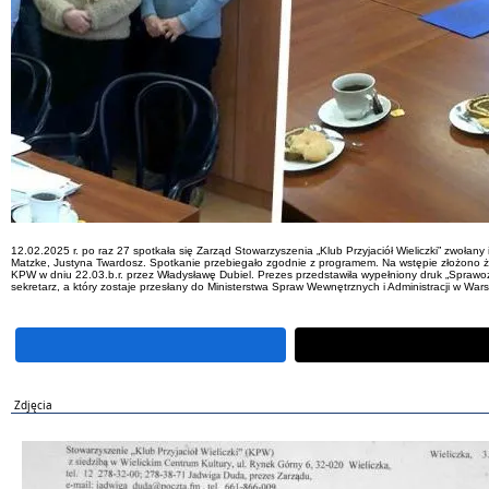
12.02.2025 r. po raz 27 spotkała się Zarząd Stowarzyszenia „Klub Przyjaciół Wieliczki” zwoła
Matzke, Justyna Twardosz. Spotkanie przebiegało zgodnie z programem. Na wstępie złożono ży
KPW w dniu 22.03.b.r. przez Władysławę Dubiel. Prezes przedstawiła wypełniony druk „Sprawo
sekretarz, a który zostaje przesłany do Ministerstwa Spraw Wewnętrznych i Administracji w War
Zdjęcia