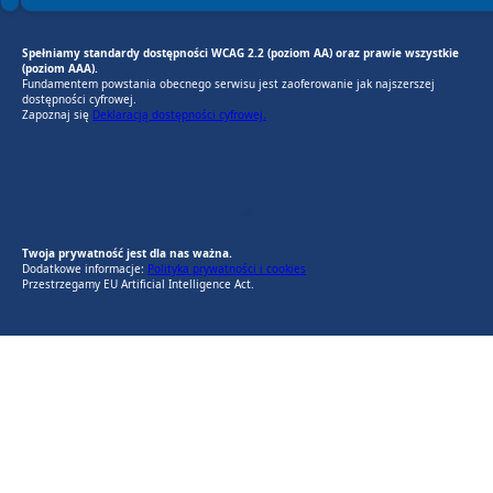
Spełniamy standardy dostępności WCAG 2.2 (poziom AA) oraz prawie wszystkie
(poziom AAA).
Fundamentem powstania obecnego serwisu jest zaoferowanie jak najszerszej
dostępności cyfrowej.
Zapoznaj się
Deklaracją dostępności cyfrowej.
EU AI Act
RODO Zgodne
RODO przyjazne narzędzia
Twoja prywatność jest dla nas ważna.
Dodatkowe informacje:
Polityka prywatności i cookies
Przestrzegamy EU Artificial Intelligence Act.