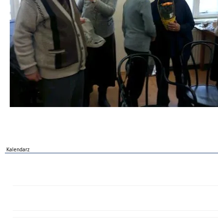
Kalendarz
PN
WT
ŚR
CZ
PI
SO
NI