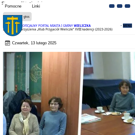
Strona
Aktualności
Pomocne
Linki
Czytaj na głos
OFICJALNY PORTAL MIASTA I GMINY
WIELICZKA
MENU
Zarząd Stowarzyszenia „Klub Przyjaciół Wieliczki” XVIII kadencji (2023-2026)
Czwartek, 13 lutego 2025