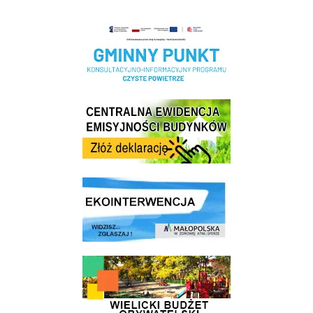
Realizacja Programu Czyste Powietrze w Gminie Wieliczka
Centrala Ewidencja Emisyjności Budynków - złóż deklarację
link do strony ekointerwencja dot.- powietrza
link do strony - Wielicki Budżet Obywatelski