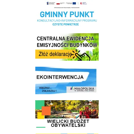
Realizacja Programu Czyste Powietrze w Gminie Wieliczka
Centrala Ewidencja Emisyjności Budynków - złóż deklarację
link do strony ekointerwencja dot.- powietrza
link do strony - Wielicki Budżet Obywatelski