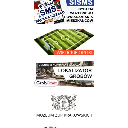
link do opisu projektu Wielickie Orliki
link do lokalizatora grobów na wielickim cmentarzu - grobnet
link do strony - Muzeum Żup Krakowskich Wieliczka
link do strony Kopalni Soli Wieliczka