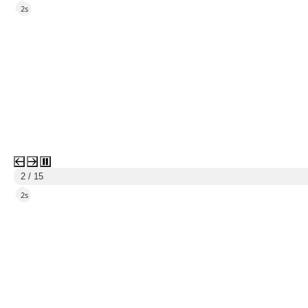
5s
3 / 15
5s