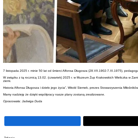
7 listopada 2025 r. minie 50 lat od śmierci Alfonsa Długosza (28.VII.1902-7.XI.1975), pedagoga
W związku z tą rocznicą
13.02. (czwartek) 2025 r. w Muzeum Żup Krakowskich Wieliczka w Zamku 
ziemi.
Historia Alfonsa Długosza i dzieło jego życia”, Witold Siemek, prezes Stowarzyszenia Miłośn
Mamy nadzieję że dzięki współpracy nasze plany zostaną zrealizowane.
Opracowała: Jadwiga Duda