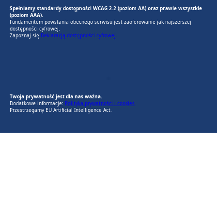
Spełniamy standardy dostępności WCAG 2.2 (poziom AA) oraz prawie wszystkie
(poziom AAA).
Fundamentem powstania obecnego serwisu jest zaoferowanie jak najszerszej
dostępności cyfrowej.
Zapoznaj się
Deklaracją dostępności cyfrowej.
EU AI Act
RODO Zgodne
RODO przyjazne narzędzia
Twoja prywatność jest dla nas ważna.
Dodatkowe informacje:
Polityka prywatności i cookies
Przestrzegamy EU Artificial Intelligence Act.