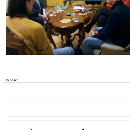
Kalendarz
PN
WT
ŚR
CZ
PI
SO
NI