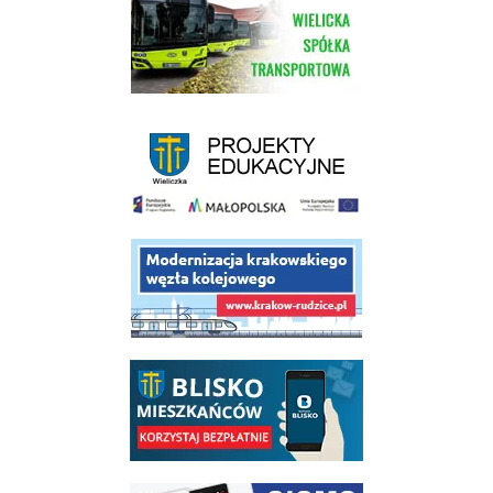
link do strony Wielickiej Spółki Transportowej
link do strony - projekty edukacyjne dofinansowane z Europejskiego
link do opisu projektu budowy linii kolejowej Krakow Rudzice
link do opisu aplikacji - BLISKO, Gmina Wieliczka w aplikacji Blisko
link do strony systemu wczesnego ostrzegania mieszkańców SISMS