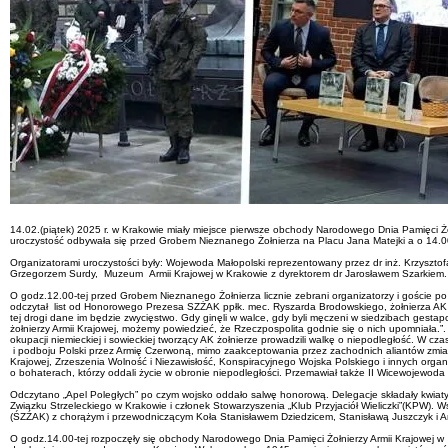
14.02.(piątek) 2025 r. w Krakowie miały miejsce pierwsze obchody Narodowego Dnia Pamięci Żoł
uroczystość odbywała się przed Grobem Nieznanego Żołnierza na Placu Jana Matejki a o 14.00-t
Organizatorami uroczystości były: Wojewoda Małopolski reprezentowany przez dr inż. Krzyszto
Grzegorzem Surdy, Muzeum Armii Krajowej w Krakowie z dyrektorem dr Jarosławem Szarkiem.
O godz.12.00-tej przed Grobem Nieznanego Żołnierza licznie zebrani organizatorzy i goście po
odczytał list od Honorowego Prezesa SZŻAK ppłk. mec. Ryszarda Brodowskiego, żołnierza AK ps. 
tej drogi dane im będzie zwycięstwo. Gdy ginęli w walce, gdy byli męczeni w siedzibach gest
żołnierzy Armii Krajowej, możemy powiedzieć, że Rzeczpospolita godnie się o nich upomniała
okupacji niemieckiej i sowieckiej tworzący AK żołnierze prowadzili walkę o niepodległość. W 
i podboju Polski przez Armię Czerwoną, mimo zaakceptowania przez zachodnich aliantów zmian t
Krajowej, Zrzeszenia Wolność i Niezawisłość, Konspiracyjnego Wojska Polskiego i innych org
o bohaterach, którzy oddali życie w obronie niepodległości. Przemawiał także II Wicewojewod
Odczytano „Apel Poległych” po czym wojsko oddało salwę honorową. Delegacje składały kwiaty
Związku Strzeleckiego w Krakowie i członek Stowarzyszenia „Klub Przyjaciół Wieliczki”(KPW). Wś
(ŚZŻAK) z chorążym i przewodniczącym Koła Stanisławem Dziedzicem, Stanisławą Juszczyk 
O godz.14.00-tej rozpoczęły się obchody Narodowego Dnia Pamięci Żołnierzy Armii Krajowej w