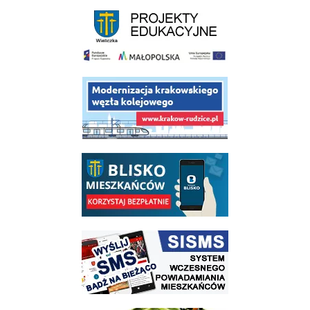
link do strony - projekty edukacyjne dofinansowane z Europejskiego
link do opisu projektu budowy linii kolejowej Krakow Rudzice
link do opisu aplikacji - BLISKO, Gmina Wieliczka w aplikacji Blisko
link do strony systemu wczesnego ostrzegania mieszkańców SISMS