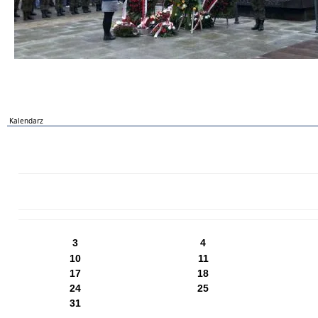
Kalendarz
PN
WT
ŚR
CZ
PI
SO
NI
3
4
10
11
17
18
24
25
31