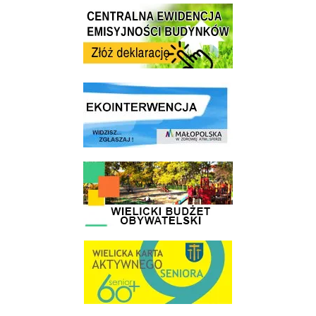
Centrala Ewidencja Emisyjności Budynków - złóż deklarację
link do strony ekointerwencja dot.- powietrza
link do strony - Wielicki Budżet Obywatelski
link do strony Wielicka Karta Aktywnego Seniora