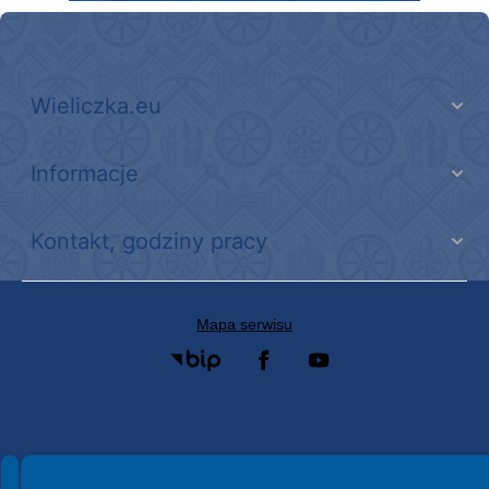
Wieliczka.eu
Informacje
Kontakt, godziny pracy
Mapa serwisu
Spełniamy standardy WCAG 2.2
Spełniamy standardy W3C