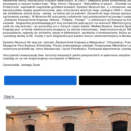
dwukrotnie ranny, odznaczony Krzyżem Walecznych, w 1945 r. uwięziony przez komunistów, póź
obowiązek a naszym hasłem było: "Bóg, Honor i Ojczyzna". Walczyliśmy w lasach. Chodziło nam
Publiczność wypowiedź nagrodziła gromkimi brawami. Dyrektor Muzeum kpt. J. Lohmanowi wręczył
tworzył polskie wojska spadochronowe, jako cichociemny wrócił do kraju i poległ w 1944 r., dowo
ale dodatkowo stracili domy - ziemię, na której żyli od pokoleń. Doszedł do tego dramat wymaza
zachowanie pamięci. W Muzeum AK pracujemy codziennie nad przekazaniem tej pamięci nast
„Żołnierze Kresowi Armii Krajowej. Historia - Polityka - Pamięć” ” o żołnierzach tej formacji
nazwisk- biogramów przedstawiających losy bohaterów walczących na terenach Wileńszczyzny, N
osób do niej wchodzi, i że pochodzą oni z różnych części świata: Wielkiej Brytanii, Stanów Zjed
Krajowej jest w formie elektronicznej dostępna na stronie internetowej - www.muzeum-ak.pl. Mó
poszukiwania: wyjazdy do archiwów, wizyty w bibliotekach, spotkania z kombatantami, którzy prz
i przebieg służby w AK. Każdy z tych biogramów jest bardzo mocno udokumentowany w literatur
Dyrektor Muzeum AK wręczył odznaki „Śladami Armii Krajowej w Małopolsce”: Otrzymali je: Prz
Następnie Pani Barbara Smoleńska, Prezes krakowskiego oddziału Towarzystwa Miłośników Lw
rodzinnymi podzielili się: Irena Wacławczyk i Jacek Petrałowicz. Przekazali wspomnienia i pam
Uroczystości towarzyszyły dwa koncerty kresowych pieśni partyzanckich w wykonaniu artystów F
nadzieję ze za rok zorganizujemy uroczystość w Wieliczce.
Opracowała: Jadwiga Duda
Zdjęcia