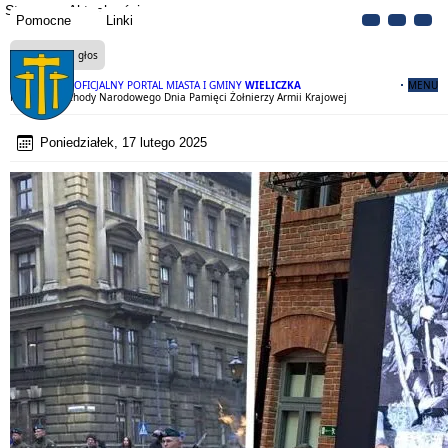
Strona
Aktualności
Pomocne
Linki
Czytaj na głos
OFICJALNY PORTAL MIASTA I GMINY
WIELICZKA
MENU
Pierwsze obchody Narodowego Dnia Pamięci Żołnierzy Armii Krajowej
Poniedziałek, 17 lutego 2025