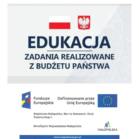
Edukacja - zadania realizowane z budżetu państwa
Zakup fabrycznie nowego, średniego samochodu ratowniczo-gaśniczego z napę