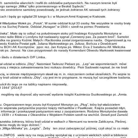
h samolotów alianckich i trafili do oddziałów partyzanckich. Na naszym terenie byli
tego samego „Wilka” tylko przeniesionego w Beskid Sądecki.”
sto zestrzelone samoloty powodowały, że jednak żołnierze AK ratowali tych żołnierzy
icach i będę go oglądał 28 lutego b.r. w Muzeum Armii Krajowej w Krakowie.
 Władysław Wołek ps. „Potok”. W sumie oddział liczył 33 osoby. Nie wszystkie te osoby brały
o na Suchej Polanie. Oddział „Huragan” w 1944 r. szedł na pomoc Powstaniu
rówka”. Miało się to odbyć na południowym stoku pól hrabiego Krzysztofa Morsztyna w
 Przez radio Bibisi z Londynu był nadawany sygnał „Czerwony pas. Za pasem broń”. Samolot
dka na granicy Koźmic Małych i Raciborska został zorganizowana narda. Organizowali ją na
odu Kraków Powiat ppłk. Juliana Markowskiego ps. Juliusz, Bończa z Dowódcami
BCH i AK Kocmyrzów; ppor. rez. Jan Kotysa ps. Wiktor. D-ca 2 batalionu AK Wieliczka
rgierski ps. Janusz. Na czas przygotowań do narady Komendant Obwodu Markowski kwaterował
 śladu o działaniach O/P Limba.
 brał udział w odbiciu „Olzy”. Natomiast Tadeusz Piekarz ps. „Lep” we wspomnieniach mówi
e ruszą z miejsca zakwaterowania bez rozkazu dowódcy. Piotr Sadowski napisał, że nie brali
cią, w okresie międzywojennym sławił się m. in. niszczeniem cerkwi ukraińskich. Po wojnie to
by brali udział w odbiciu „Olzy”, czy jest im to przypisane, to muszą być szczegółowe badania.
puścił do tego ze na tablicy napisano nieprawdę.
 1944” (2014)?
nie mogliśmy się doprosić aby wznowić wydanie książki Kazimierza Guzikowskiego pt. „Armia
u. Organizatorem tego zrzutu był Krzysztof Morsztyn ps. „Pług”, który był właścicielem
 wspierała partyzantów poprzez księży michaelitów z Pawlikowic. Księża posiadali młyn,
ał informacje i przekazywał partyzantom wraz z zaopatrzeniem. Rodzina Morsztynów dawała
u 1939 r. z Krakowa z Oleandrów z Wojskiem Polskim szedł na wschód. Dotarli pod Zamość
iska żołnierzy, którzy brali udział w walkach z Niemcami na terenie Zakliczyna, Pleśnej.
lenia mogły do tego dotrzeć.”
 „Wilga-Mrówka” ps. „Legda” . Żeby ten zrzut zabezpieczyć później, czyli ukryć to co miało
ZWPOS wiele razy na moją prośbę spotykał się z uczniami wielickich szkół w bibliotece