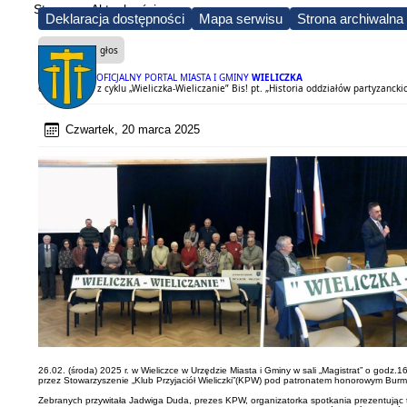
Strona
Aktualności
Deklaracja dostępności
Mapa serwisu
Strona archiwalna
Czytaj na głos
OFICJALNY PORTAL MIASTA I GMINY
WIELICZKA
61 spotkanie z cyklu „Wieliczka-Wieliczanie” Bis! pt. „Historia oddziałów partyzanck
Czwartek, 20 marca 2025
26.02. (środa) 2025 r. w Wieliczce w Urzędzie Miasta i Gminy w sali „Magistrat” o godz.1
przez Stowarzyszenie „Klub Przyjaciół Wieliczki”(KPW) pod patronatem honorowym Burmis
Zebranych przywitała Jadwiga Duda, prezes KPW, organizatorka spotkania prezentując tem