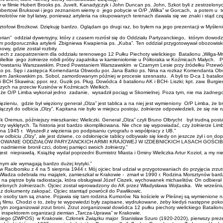
 w filmie Hubert Brooks ps. Juvelt, Kanadyjczyk i John Duncan ps. John, Szkot byli z zestrzelonyc
ki Hubertowi Bruksowi i jego zeznaniom wiemy o jego pobycie w O/P „Wilka” w Gorcach, a potem u 
molotów nie był łatwy, ponieważ artyleria na okupowanych terenach dawała się we znaki i stąd czę
sztofowi Brożkowi. Dziękuję bardzo. Oglądam go drugi raz, bo byłem na jego prezentacji w Myślen
rian” oddział dywersyjny, który z czasem rozrósł się do Oddziału Partyzanckiego, którym dowodził
 podporucznika artylerii Zbigniewa Kwapienia ps. „Kuba”. Ten oddział przygotowywał obozowisk
wy, gdzie został rozbity.
szech z zaopatrzeniem dla oddziału terenowego 12 Pułku Piechoty wielickiego Batalionu „Wilga-M
Wielkie -jego żołnierze robili próby zapalnika w kamieniołomie u Półtoraka w Koźmicach Małych.
ał w Powstaniu Warszawskim. Przed Powstaniem Warszawskim w Czarnym Lesie przy źródełku Przewó
tko ps. Sęp i zastępca Komendanta Obwodu por. Jana Batko ps. Nina na rozkaz Komendanta Obw
Jankowskim ps. Sobol, zamordowanym później w procesie szesnastu. A byli to D-ca 1 batalionu 
 i BCH Skawina; ppor. rez. Guzik ps. Pług. Dowódca 4 batalionu AK i BCH- Liszki; kpt. zaw. Bu
zych na przeciw Kusinów w Koźmicach Wielkich.
, że O/P Limba wykonał jedno zadanie, wysadził pociąg w Skomielnej. Poza tym, nie ma żadnego
ięzieniu, gdzie był więziony generał „Olza” jest tablica a na niej jest wymieniony O/P Limba, że
ączyli do odbicia „Olzy”. Kapitana nie było w miejscu postoju, żołnierze odpowiedzieli, że się ni
k Oremus, późniejszy mieszkaniec Wieliczki. Generał „Olza” czyli Bruno Olbrycht był trudną posta
ierzy wyklętych. Ta historia jest bardzo skomplikowana. Nie chce się wypowiadać, czy żołnierze Lim
sna 1945 r. Wyszedł z więzienia po podpisaniu cyrografu o współpracy z UB.”
 odbiciu „Olzy”, ale jest dziwne, co odsłonięcie tablicy odbywało się kiedy on jeszcze żył i on do
. „ZGRUPOWANIE ODDZIAŁÓW PARYZANCKICH ARMII KRAJOWEJ W IZDEBNICKICH LASACH GOŚCIBI
dmiernie bronił czci, dobrej pamięci swoich żołnierzy.”
to jest nieprawdą. Książkę wydał poprzedni Burmistrz Miasta i Gminy Wieliczka Artur Kozioł, a my 
nym ale wymagają bardzo dużej krytyki.”
w Raciborsku z 4 na 5 sierpnia 1944 r. Mój ojciec brał udział w przygotowaniach do przyjęcia zrzut
Władza odebrała mu majątek, zamieszkał w Krakowie - zmarł w 1990 r. Rodzina Morsztynów bardzo
na piętrze była radiostacja, która obsługiwał Józef Ciszek, wychowanek michaelitów. On odbier
rzelonych żołnierzach. Ojciec został wprowadzony do AK przez Władysława Wojtasika. We wrześni
oraz dokumenty zakopać. Ojciec stamtąd powrócił do Pawlikowic.
 osoby tam są znane. Pojawia się tam rodzina Kumorów. Na kościele w Pleśnej są wymienione nazw
zą filmu. Chodzi o to, żeby te wypowiedzi były zapisane, wydrukowane, żeby kiedyś następne poko
tn zorganizował zrzut broni. Zrzut zorganizował dowódca 12 pułku piechoty wielickiego Batalionu
ł inspektorem organizacji ziemian „Tarcza-Uprawa” w Krakowie.
iego (ZWPOS) w Krakowie. Członek Związku major Stanisław Szuro (1920-2020), pierwszy prezes 