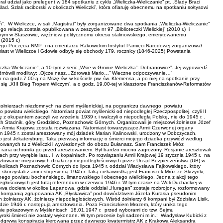
iał jako prelegent w 184 spotkaniu z cyklu „Wieliczka-Wieliczanie” pt. „Ślady Braci
ślad. Szlak raciborski w okolicach Wieliczki”, która ofiaruję obecnemu na spotkaniu sołtysowi
. W Wieliczce, w sali „Magistrat” były zorganizowane dwa spotkania „Wieliczka-Wieliczanie”
relacja została opublikowana w zeszycie nr 97 „Biblioteczki Wielickiej” (2010 r.) i
nym w Staszowie, więźniowi politycznemu okresu stalinowskiego, emerytowanemu
 (2015 r.)
nego Poczęcia NMP i na cmentarzu Rakowickim Instytut Pamięci Narodowej zorganizował
omiast w Wieliczce i Gdowie odbyły się obchody 179. rocznicy (1846-2025) Powstania
ka-Wieliczanie”, a 10-tym z serii: „Wsie w Gminie Wieliczka”: Dobranowice”. Jej wypowiedź
rani odmówili modlitwy: „Ojcze nasz…Zdrowaś Mario…” Wieczne odpoczywanie…”
h na godz.7.00-ą na Mszę św. w kościele pw. św. Klemensa, a po niej na spotkanie przy
się „XIII Bieg Tropem Wilczym”, a o godz. 19.00-tej w klasztorze Franciszkanów-Reformatów
 o żołnierzach niezłomnych na ziemi myślenickiej, na pograniczu dawnego powiatu
powiatu wielickiego. Natomiast powiat myślenicki od niepodległej Rzeczpospolitej, czyli II
kę z okupantem zaczęli we wrześniu 1939 r. i walczyli o niepodległą Polskę, nie do 1945 r. ,
ach Stadnik, góry Grodzisko, Poznachowic Górnych. Organizowali je miejscowi żołnierze Józef
nej- Armia Krajowa została rozwiązana. Natomiast towarzyszące Armii Czerwonej organy
tym 1945 r. został aresztowany mój dziadek Marian Kalinowski, urodzony w Dobczycach,
to jest Jekateryburg. Taką pierwszą informację o śmierci mojego dziadka przywiózł według
sztowanych tu z Wieliczki i wywiezionych do obozu Bułanasz. Sam Franciszek Mróz
a rana uchroniła go przed aresztowaniem. Był bardzo mocno zagrożony. Rosjanie aresztowali
zach przy wyrębie lasu, i w kopalniach. Po rozwiązaniu Armii Krajowej 19 stycznia 1945 r. na
esztowanie miejscowych działaczy niepodległościowych przez Urząd Bezpieczeństwa (UB) w
kolicach Poznachowic Górnych do lipca 1945 r. oddział Władysława Fajkowskiego, który
korzystali z amnestii jesienią 1945 r. Taką ciekawostką jest Franciszek Mróz ze Skrzynki,
awnego powiatu bocheńskiego, limanowskiego i obecnego wielickiego. Jedna z akcji tego
ległościowych jest tutaj referendum w czerwcu 1946 r. W tym czasie na Woli Duchackiej w
Gdowa dociera w okolice Łapanowa, gdzie oddział „Huragan” zostaje rozbrojony, rozformowany
ają 6 kompanią zgrupowania AK „Błyskawica” pod dowództwem Józefa Kurasia pseudonim
żołnierzy AK, żołnierzy niepodległościowych. Wśród żołnierzy 6 kompani był Zdzisław Lisik.
padzie 1946 r. następują aresztowania. Poza Franciszkiem Mrozem, który unika tego
cesie pokazowym w Myślenicach 18.01.1947 r. przed wyborami do tzw. Sejmu
oki śmierci nie zostały wykonane. W tym procesie byli sadzeni m.in.: Władysław Kubicki z
lę odgrywa konspiracja kierowana przez dawnego kwatermistrz AK z Krakowa Aleksandra