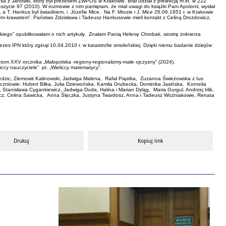
sa z Janówki, który był prezesem ZWPOS w Krakowie. Brał udział z prelekcją m.in. w 222
eszycie 97 (2010). W rozmowie z nim pamiętam, że miał uwagi do książki Pani Apolonii, wysłał
 a T. Hankus był świadkiem, i Józefie Mice. Na F. Mrozie i J. Mice 26.06.1951 r. w Krakowie
ym krawatem”. Państwo Zdzisława i Tadeusz Hankusowie mieli kontakt z Celiną Drozdowicz,
iego” opublikowałam o nich artykuły. Znałam Panią Helenę Chrobak, siostrę żołnierza
es IPN który zginął 10.04.2010 r. w katastrofie smoleńskiej. Dzięki niemu badanie dziejów
tom XXV rocznika „Małopolska -regiony-regionalizmy-małe ojczyzny” (2024).
liccy nauczyciele” pt. „Wieliccy matematycy”.
ziedzic, Ziemowit Kalinowski, Jadwiga Malena, Rafał Piąstka, Zuzanna Świeżowska z Ius
zniowie: Hubert Biłka, Julia Dziewońska, Kamila Grubecka, Dominika Jasińska, Kornelia
 Stanisława Cygankiewicz, Jadwiga Duda, Halina i Marian Dyląg, Maria Gurgul, Andrzej Irlik,
wicz, Celina Sawicka, Anna Ślęczka, Justyna Twardosz, Anna i Tadeusz Woźniakowie, Renata
Drukuj
Kopiuj link