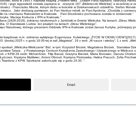
Jankówki, która w 1995 r. napisała książkę „Prawem wilka”. Znałam Pana kapitana Tadeusza Hanku
2016) i jego wypowiedź została zapisana w zeszycie 167 „Biblioteczki Wielickiej” a wcześniej w z
dowicz i Franciszku Mrozie, którym ślubu w kościele w Dziekanowicach udzielił ks. Stefan Muniak,
 miejscu. Jako drobiazg pamiętam, że Pan Hankus mówił, że Pani Apolonia: „Chodziła z czerwon
J. Miki na cmentarzu Rakowickim w Krakowie. Pani Drozdowicz pochowana została w Jordanowie.”
storyka Macieja Korkucia z IPN w Krakowie.”
na (1928-2019), żołnierzy niezłomnych z Jankówki w Gminie Wieliczka. Na łamach „Głosu Wielick
żka. O Stanisławie Ludzia też pisałam na łamach „Głosu Wielickiego”.
ęci Narodowej, którego prezesem Oddziału IPN w Krakowie został Janusz Kurtyka, późniejszy prez
nki książkowe m.in. żołnierza wyklętego Eugeniusza Kulwickiego „ŻYCIE W CIENIU CIENI”((2017) 
(środa).2025 r. o godz.16.00-tej w sali „Magistrat”, 19 z serii: „W nauce i wiedzy”; 1 z serii: „Wie
ki spotkań „Wieliczka-Wieliczanie” Bis!, w tym: Krzysztof Brożek, Magdalena Brożek, Stanisław D
Stanisław Tatara, z Powiatowego Centrum Kształcenia Zawodowego i Ustawicznego w Wieliczce uc
orii, z KPW 29 osób: Michał Anioł, Filip Banaś, Grażyna Bieniek, Marta Borowiec, Danuta Chrebor,
Łyżczarz, Krystyna Myśliwiec, Antoni Obrzud, Krystyna Piotrowska, Halina Pracuch, Zofia Proch
a Twardosz z KPW. Spotkanie zakończyło się o godz.19.30. ”.
Email