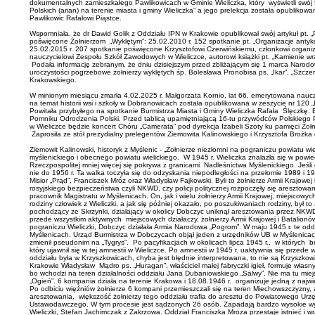
dokumentalnych zamieszkałego Pawlikowicach w Gminie Wieliczka, który wyświetli swój
Polskich (arian) na terenie miasta i gminy Wieliczka” a jego prelekcja została opublikowa
Pawlikowic Rafałowi Piąstce.
Wspomniała, że dr Dawid Golik z Oddziału IPN w Krakowie opublikował swój artykuł pt. „
poświęcone Żołnierzom „Wyklętym”: 25.02.2010 r. 152 spotkanie pt. „Organizacje antykomun
25.02.2015 r. 207 spotkanie poświęcone Krzysztofowi Czerwińskiemu, członkowi organ
nauczycielowi Zespołu Szkół Zawodowych w Wieliczce, autorowi książki pt. „Kamienie wrac
Podała informację zebranym, że dniu dzisiejszym przed zbliżającym się 1 marca Naro
uroczystości pogrzebowe żołnierzy wyklętych śp. Bolesława Pronobisa ps. „Ikar”, „Szcze
Krakowskiego.
W minionym miesiącu zmarła 4.02.2025 r. Małgorzata Kornio, lat 66, emerytowana nauczy
na temat historii wsi i szkoły w Dobranowicach została opublikowana w zeszycie nr 120
Powitała przybyłego na spotkanie Burmistrza Miasta i Gminy Wieliczka Rafała Ślęczkę. 
Pomniku Odrodzenia Polski. Przed tablicą upamiętniającą 16-tu przywódców Polskiego P
w Wieliczce będzie koncert Chóru „Camerata” pod dyrekcja Izabeli Szoty ku pamięci Żołn
Zaprosiła ze stół prezydialny prelegentów Ziemowita Kalinowskiego i Krzysztofa Brożka d
Ziemowit Kalinowski, historyk z Myślenic - „Żołnierze niezłomni na pograniczu powiatu 
myślenickiego i obecnego powiatu wielickiego. W 1945 r. Wieliczka znalazła się w powiec
Rzeczpospolitej mniej więcej się pokrywa z granicami Nadleśnictwa Myślenickiego. Jeśli ch
nie do 1956 r. Ta walka toczyła się do odzyskania niepodległości na przełomie 1989 i 1
Misior „Prąd”, Franciszek Mróz oraz Władysław Fajkowski. Byli to żołnierze Armii Krajo
rosyjskiego bezpieczeństwa czyli NKWD, czy policji politycznej rozpoczęły się aresztow
pracownik Magistratu w Myślenicach. On, jak i wielu żołnierzy Armii Krajowej, miejscowy
rodziny człowiek z Wieliczki, a jak się później okazało, po poszukiwaniach rodziny, by
pochodzący ze Skrzynki, działający w okolicy Dobczyc uniknął aresztowania przez NKWD
przede wszystkim aktywnych miejscowych działaczy, żołnierzy Armii Krajowej i Batalionów
pograniczu Wieliczki, Dobczyc działała Armia Narodowa „Pogrom”. W maju 1945 r. te od
Myślenicach. Urząd Burmistrza w Dobczycach objął jeden z urzędników UB w Myślenicach
zmienił pseudonim na „Tygrys”. Po pacyfikacjach w okolicach lipca 1945 r., w których br
który ujawnił się w tej amnestii w Wieliczce. Po amnestii w 1945 r. uaktywnia się prze
oddziału była w Krzyszkowicach, chyba jest błędnie interpretowana, to nie są Krzyszkowi
Krakowie Władysław Mądro ps. „Huragan”, właściciel małej fabryczki igieł, formuje włas
bo wchodzi na teren działalności oddziału Jana Dubaniowskiego „Salwy”. Nie ma tu mi
„Ogień”. 6 kompania działa na terenie Krakowa i 18.08.1946 r. organizuje jedną z najwię
Po odbiciu więźniów żołnierze 6 kompani przemieszczali się na teren Miechowszczyzny, a
aresztowania, większość żołnierzy tego oddziału trafia do aresztu do Powiatowego Ur
Ustawodawczego. W tym procesie jest sądzonych 26 osób. Zapadają bardzo wysokie wyroki,
Wieliczki, Stefan Jachimczak z Zakrzowa. Oddział Franciszka Mroza przestaje istnieć i