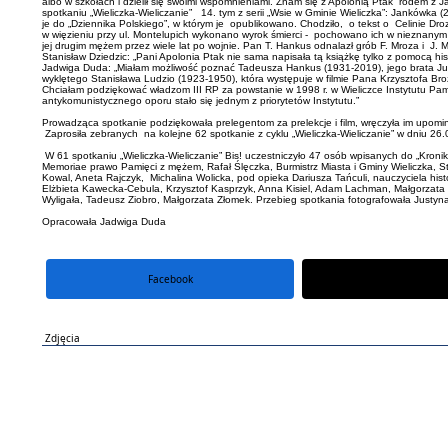
albo w szkołach i dzielił się swoimi wspomnieniami. Znam się z Apolonią Ptak rodem z 
spotkaniu „Wieliczka-Wieliczanie” 14. tym z serii „Wsie w Gminie Wieliczka”: Jankówka (
je do „Dziennika Polskiego”, w którym je opublikowano. Chodziło, o tekst o Celinie Droz
w więzieniu przy ul. Montelupich wykonano wyrok śmierci - pochowano ich w nieznanym
jej drugim mężem przez wiele lat po wojnie. Pan T. Hankus odnalazł grób F. Mroza i 
Stanisław Dziedzic: „Pani Apolonia Ptak nie sama napisała tą książkę tylko z pomocą hi
Jadwiga Duda: „Miałam możliwość poznać Tadeusza Hankus (1931-2019), jego brata Julia
wyklętego Stanisława Ludzio (1923-1950), która występuje w filmie Pana Krzysztofa Bro
Chciałam podziękować władzom III RP za powstanie w 1998 r. w Wieliczce Instytutu Pami
antykomunistycznego oporu stało się jednym z priorytetów Instytutu.”
Prowadząca spotkanie podziękowała prelegentom za prelekcje i film, wręczyła im upomi
Zaprosiła zebranych na kolejne 62 spotkanie z cyklu „Wieliczka-Wieliczanie” w dniu 26.03. 
W 61 spotkaniu „Wieliczka-Wieliczanie” Bis! uczestniczyło 47 osób wpisanych do „Kroni
Memoriae prawo Pamięci z mężem, Rafał Ślęczka, Burmistrz Miasta i Gminy Wieliczka, 
Kowal, Aneta Rajczyk, Michalina Wolicka, pod opieka Dariusza Tańculi, nauczyciela hist
Elżbieta Kawecka-Cebula, Krzysztof Kasprzyk, Anna Kisiel, Adam Lachman, Małgorzata 
Wyligała, Tadeusz Ziobro, Małgorzata Złomek. Przebieg spotkania fotografowała Justyn
Opracowała Jadwiga Duda
Facebook
portal X
Zdjęcia