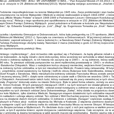
 film pt. „DZIEDZICTWO JEŚLI MY ZAPOMNIMY O WAS…” Pan Krzysztof Brożek 27.03.2013 r. brał udz
na w zeszycie nr 29 „Biblioteczki Wielickiej”(2013). Wydał książkę swojego autorstwa pt. „Ariański 
Podziemie niepodległościowe na terenie Małopolski po 1945 roku. Zarys problematyki i stan badań”
istyczne na terenie Małopolski i Wieliczki w okresie stalinowskim w latach 1944-1956”, z którego 
izacji „Młode Wojsko Polskie” w latach 1948-1949 w Państwowym Liceum i Gimnazjum Koedukacyj
ają nocą”. Relacja z tego spotkania jest opublikowana w zeszycie nr 152 „Biblioteczki Wielickiej”
dowym Dniem Pamięci Żołnierzy Wyklętych przed południem w Krakowie w kościele pw. Niepokala
rbiec”, śp. Edwarda Szwejkowskiego ps. „Łotr”, „Długi”, śp. Eugeniusza Tomasika ps. „Kruk”. Nat
cielka i dyrektorka Gimnazjum w Dobranowicach, która była prelegentką na 175 spotkaniu „Wielicz
 „Biblioteczki Wielickiej” (2012 r.). Spoczęła na cmentarzu w Dobranowicach. W jej intencji zeb
Burmistrz zaprosił zebranych 1 marca (sobota) b.r. w Narodowy Dzień Pamięci Żołnierzy Wyklętyc
aństwa Podziemnego złożymy kwiaty. Natomiast 2 marca (niedziela) o godz.12.00-tej rozpocznie 
ierzy Wyklętych.
o zaprezentowania prelekcji i filmu.
wielickiego i myślenickiego”: „Jest mi bardzo miło spotkać się z Państwem. Ja będę głównie mówił
ie krakowskim. Ja będę mówił o ziemi dobczyckiej, która wcześniej też wchodziła w skład dawnego 
odzi o żołnierzy wyklętych, to ich historia nie zaczyna się w 1945 r. , to są żołnierze, którzy wal
990 roku. Te pierwsze oddziały partyzanckie na ziemi myślenickiej powstawały w 1943 r. w okolic
wej i Batalionów Chłopskich. Wraz z nadejściem końca okupacji niemieckiej, wejściem Armii Czerwo
ania żołnierzy tychże oddziałów, w tym też mieszkańców Wieliczki. Powiem taką ciekawostkę. W lu
ch urzędników, został wywieziony na Syberię i trafił do obozu Bułanasz koło Swierdłowska, dzisiaj 
ł to Józef Knapik z Sierakowa. Wielu mieszkańców-żołnierzy oddziału Franciszka Mroza zostało are
 wczesną wiosną 1945 r. dzięki ranie odniesionej w czasie walk o Glichów we wrześniu 1944 r. T
 Chłopskich. Aresztowali także takich ludzi, którzy nadawali się do pracy niewolniczej w tych obo
działy „Pogromu” dokonały ataku na miasto Dobczyce. Była to jakaś forma odwetu, zemsty za ar
 Antoni Kośniak. W tych pierwszych miesiącach 1945 r. na tych terenach też działał głównie w o
ały udział oddziały radzieckie NKWD, oddział został rozwiązany a żołnierze wraz z jego dowódcą s
de wszystkim na tych ziemiach oddział Jana Dubaniowskiego „Salwy”, który działa na pograniczu d
ce koło Myślenic, tylko dzielnica Wieliczki. Następnym etapem działalności tych oddziałów niepod
nym nakładem i uzbraja własny oddział. Ten oddział z Woli Duchackiej poprzez tereny Wieliczki, 
ejsca na działanie dwóch różnych oddziałów. Ci żołnierze z oddziału „Huragan” częściowo zasil
kszych w Polsce akcji- rozbicie więzienia św. Michała w Krakowie. Z więzienia uwolniono dawnych 
 następnie część tych żołnierzy trafia do oddziału Franciszka Mroza na terenie Skrzyni. W listo
zędu Bezpieczeństwa w Myślenicach. Po śledztwie duża część z nich jest sądzona w wielkim pro
 w tym 6 wyroków śmierci, wyroki dożywocia i wieloletniego więzienia. Całe szczęście, że te wyr
 wraz z amnestią ta dawna konspiracja w jakiś sposób inaczej się przekształca. Bardzo ważna ro