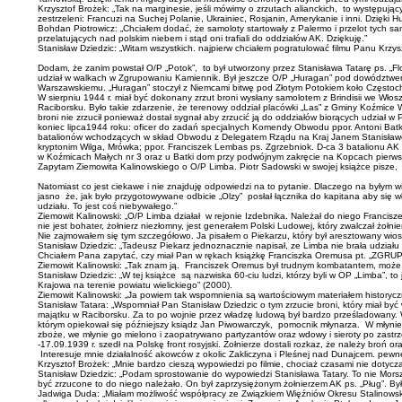
Krzysztof Brożek: „Tak na marginesie, jeśli mówimy o zrzutach alianckich, to występujący
zestrzeleni: Francuzi na Suchej Polanie, Ukrainiec, Rosjanin, Amerykanie i inni. Dzię
Bohdan Piotrowicz: „Chciałem dodać, że samoloty startowały z Palermo i przelot tych sa
przelatujących nad polskim niebem i stąd oni trafiali do oddziałów AK. Dziękuję.”
Stanisław Dziedzic: „Witam wszystkich. najpierw chciałem pogratulować filmu Panu Krzy
Dodam, że zanim powstał O/P „Potok”, to był utworzony przez Stanisława Tatarę ps. „Flo
udział w walkach w Zgrupowaniu Kamiennik. Był jeszcze O/P „Huragan” pod dowództwem
Warszawskiemu. „Huragan” stoczył z Niemcami bitwę pod Złotym Potokiem koło Częstocho
W sierpniu 1944 r. miał być dokonany zrzut broni wysłany samolotem z Brindisii we Wło
Raciborsku. Było takie zdarzenie, że terenowy oddział placówki „Las” z Gminy Koźmice 
broni nie zrzucił ponieważ dostał sygnał aby zrzucić ją do oddziałów biorących udzi
koniec lipca1944 roku: oficer do zadań specjalnych Komendy Obwodu ppor. Antoni Ba
batalionów wchodzących w skład Obwodu z Delegatem Rządu na Kraj Janem Stanisławem 
kryptonim Wilga, Mrówka; ppor. Franciszek Lembas ps. Zgrzebniok. D-ca 3 batalionu AK
w Koźmicach Małych nr 3 oraz u Batki dom przy podwójnym zakręcie na Kopcach pierws
Zapytam Ziemowita Kalinowskiego o O/P Limba. Piotr Sadowski w swojej książce pisze
Natomiast co jest ciekawe i nie znajduję odpowiedzi na to pytanie. Dlaczego na byłym w
jasno że, jak było przygotowywane odbicie „Olzy” posłał łącznika do kapitana aby się wł
udziału. To jest coś niebywałego.”
Ziemowit Kalinowski: „O/P Limba działał w rejonie Izdebnika. Należał do niego Francisze
nie jest bohater, żołnierz niezłomny, jest generałem Polski Ludowej, który zwalczał żołn
Nie zajmowałem się tym szczegółowo. Ja pisałem o Piekarzu, który był aresztowany wio
Stanisław Dziedzic: „Tadeusz Piekarz jednoznacznie napisał, ze Limba nie brała udziału w
Chciałem Pana zapytać, czy miał Pan w rękach książkę Franciszka Oremusa pt
Ziemowit Kalinowski: „Tak znam ją. Franciszek Oremus był trudnym kombatantem, może na
Stanisław Dziedzic: „W tej książce są nazwiska 60-ciu ludzi, którzy byli w OP „Limba”, 
Krajowa na terenie powiatu wielickiego” (2000).
Ziemowit Kalinowski: „Ja powiem tak wspomnienia są wartościowym materiałem historycz
Stanisław Tatara: „Wspomniał Pan Stanisław Dziedzic o tym zrzucie broni, który miał być 
majątku w Raciborsku. Za to po wojnie przez władzę ludową był bardzo prześladowany. 
którym opiekował się późniejszy ksiądz Jan Piwowarczyk, pomocnik młynarza. W młynie 
zboże, we młynie go mielono i zaopatrywano partyzantów oraz wdowy i sieroty po zast
-17.09.1939 r. szedł na Polskę front rosyjski. Żołnierze dostali rozkaz, że należy broń 
Interesuje mnie działalność akowców z okolic Zakliczyna i Pleśnej nad Dunajcem. pewne
Krzysztof Brożek: „Mnie bardzo cieszą wypowiedzi po filmie, chociaż czasami nie dotyc
Stanisław Dziedzic: „Podam sprostowanie do wypowiedzi Stanisława Tatary. To nie Morszy
być zrzucone to do niego należało. On był zaprzysiężonym żołnierzem AK ps. „Pług”. By
Jadwiga Duda: „Miałam możliwość współpracy ze Związkiem Więźniów Okresu Stalinowsk