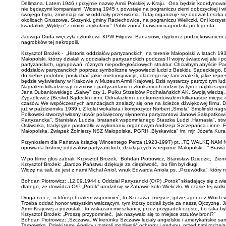
Dellmana. Latem 1946 r przyjmie nazwę Armii Polskiej w Kraju. Ona będzie koordynowa
nie będącymi kompaniami. Wiosną 1945 r. powstaje na pograniczu ziemi dobczyckiej i wie
swojego bytu, zmieniają się w oddziały przetrwania. Tutaj organizuje się oddział Leszk
okolicach Gruszowa, Skrzynki, gminy Raciechowice, na pograniczu Wieliczki. Oni korzyst
kwartalnik „Wyklęci” z moimi artykułami.” Publiczność brawami nagrodziła prelegenta.
Jadwiga Duda wręczyła członkowi KPW Filipowi Banasiowi, dyplom z podziękowaniem za 
nagrobków tej nekropolii.
Krzysztof Brożek - „Historia oddziałów partyzanckich na terenie Małopolski w latac
Małopolski, którzy działali w oddziałach partyzanckich podczas II wojny światowej ale 
partyzanckich, ugrupowań, różnych niepodległościowych struktur. Chciałbym abyście Pań
oddziałów partyzanckich poprzez symboliczne wypowiedzi ludzi z Beskidu Sądeckiego,
do siebie podobni, posłuchać jakie mieli inspiracje, dlaczego się tam znaleźli, jakie 
będzie wyświetlany w Krakowie w Muzeum Armii Krajowej. Dziś wystarczy patrzyć tym ludzio
Nagrałem kilkadziesiąt rozmów z partyzantami i członkami ich rodzin (w tym z najbliższym
Jana Dubaniowskiego „Salwy" czy 1. Pułku Strzelców Podhalańskich AK. Swoją wiedzą, zbio
Zygadlewicz (Beskid Sądecki) i inni. Odnalazłem i udokumentowałem kilkanaście miejsc
czasów. We współczesnych aranżacjach znalazły się one na ścieżce dźwiękowej filmu.
już w październiku 1939 r. Z kolei wokalista i kompozytor Norbert „Smoła" Smoliński nag
Polkowski stworzył własny utwór poświęcony słynnemu partyzantowi Janowi Sałapatkowi p
Partyzancka", Stanisław Ludzia, bratanek wspomnianego Staszka Ludzi „Harnasia", stwor
Oskwarka, tradycyjne pastorałki w wykonaniu organowym Andrzeja Szczepańca i inne. F
Małopolska, Związek Żołnierzy NSZ Małopolska, PGRH „Błyskawica" im. mjr. Józefa Ku
Przyniosłem dla Państwa książkę Wincentego Perza (1923-1997) pt. „TĘ WALKĘ NAM N
opowiada historię oddziałów partyzanckich, działających w regionie Małopolski…” Brawa z
W po filmie głos zabrali: Krzysztof Brożek, Bohdan Piotrowicz, Stanisław Dziedzic, Zie
Krzysztof Brożek: „Bardzo Państwu dziękuje za cierpliwość, bo film był długi.
Widzę na sali, że jest z nami Michał Anioł, wnuk Edwarda Anioła ps. „Przewódka”, który
Bohdan Piotrowicz: „12.09.1944 r. Oddział Partyzancki (O/P) „Potok” składający się z w
dlatego, że dowódca O/P „Potok” urodził się w Zabawie koło Wieliczki. W czasie tej walk
Druga rzecz, o której chciałem wspomnieć, to Szczawa- miejsce, gdzie agenci z Włoch wys
Trzeba oddać honor wszystkim walczącym, tym którzy oddali życie za naszą Ojczyznę. Ja 
Armii Krajowej a pozostali, to wskazani mieszkańcy, przez przypadek często, bo taka był
Krzysztof Brożek: „Proszę przypomnieć, jak nazywało się to miejsce zrzutów broni?”
Bohdan Piotrowicz: „Szczawa. W kierunku Szczawy leciały angielskie i amerykańskie samo
Tarnowską. Dzięki temu Anglicy uzyskali możliwość ochrony Londynu przed tymi rodzajam