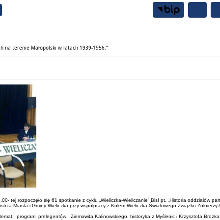
Samorząd
Mieszkańcy
ich na terenie Małopolski w latach 1939-1956.”
6.00- tej rozpoczęło się 61 spotkanie z cyklu „Wieliczka-Wieliczanie” Bis! pt. „Historia oddziałów
trza Miasta i Gminy Wieliczka przy współpracy z Kołem Wieliczka Światowego Związku Żołnierzy A
at, program, prelegentów: Ziemowita Kalinowskiego, historyka z Myślenic i Krzysztofa Brożka, his