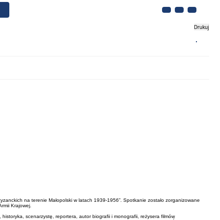
Drukuj
Biznes
Turystyka
Kontakt
 partyzanckich na terenie Małopolski w latach 1939-1956”. Spotkanie zostało zorganizowane
rmii Krajowej.
toryka, scenarzystę, reportera, autor biografii i monografii, reżysera filmów