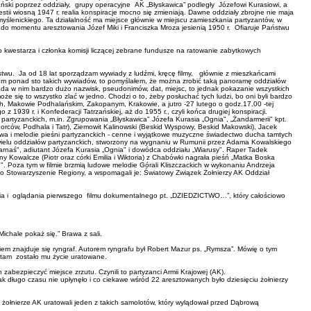
ński poprzez oddziały, grupy operacyjne AK „Błyskawica” podległy Józefowi Kurasiowi, a
tii wiosną 1947 r. realia konspiracje mocno się zmieniają. Dawne oddziały zbrojne nie maja
 myślenickiego. Ta działalność ma miejsce głównie w miejscu zamieszkania partyzantów, w
a do momentu aresztowania Józef Miki i Franciszka Mroza jesienią 1950 r. Ofiaruje Państwu
kwestarza i członka komisji liczącej zebrane fundusze na ratowanie zabytkowych
wu. Ja od 18 lat sporządzam wywiady z ludźmi, kręcę filmy, głównie z mieszkańcami
adziłem ponad sto takich wywiadów, to pomyślałem, że można zrobić taką panoramę oddziałów
pada w nim bardzo dużo nazwisk, pseudonimów, dat, miejsc, to jednak pokazanie wszystkich
ę to wszystko zlać w jedno. Chodzi o to, żeby posłuchać tych ludzi, bo oni byli bardzo
cach, Makowie Podhalańskim, Zakopanym, Krakowie, a jutro -27 lutego o godz.17.00 -tej
1939 r. i Konfederacji Tatrzańskiej, aż do 1955 r., czyli końca drugiej konspiracji.
w partyzanckich, m.in. Zgrupowania „Błyskawica" Józefa Kurasia „Ognia", „Żandarmerii" kpt.
 Gorców, Podhala i Tatr), Ziemowit Kalinowski (Beskid Wyspowy, Beskid Makowski), Jacek
owa i melodie pieśni partyzanckich - cenne i wyjątkowe muzyczne świadectwo ducha tamtych
wielu oddziałów partyzanckich, stworzony na wygnaniu w Rumunii przez Adama Kowalskiego
„Harnaś", adiutant Józefa Kurasia „Ognia" i dowódca oddziału „Wiarusy". Raper Tadek
 Kowalcze (Piotr oraz córki Emilia i Wiktoria) z Chabówki nagrała pieśń „Matka Boska
". Poza tym w filmie brzmią ludowe melodie Górali Kliszczackich w wykonaniu Andrzeja
o Stowarzyszenie Regiony, a wspomagali je: Światowy Związek Żołnierzy AK Oddział
a i oglądania pierwszego filmu dokumentalnego pt. „DZIEDZICTWO…”, który całościowo
ichale pokaż się.” Brawa z sali.
iem znajduje się ryngraf. Autorem ryngrafu był Robert Mazur ps. „Rymsza”. Mówię o tym
 i tam zostało mu życie uratowane.
zabezpieczyć miejsce zrzutu. Czynili to partyzanci Armii Krajowej (AK).
k długo czasu nie upłynęło i co ciekawe wśród 22 aresztowanych było dziesięciu żołnierzy
y żołnierze AK uratowali jeden z takich samolotów, który wylądował przed Dąbrową