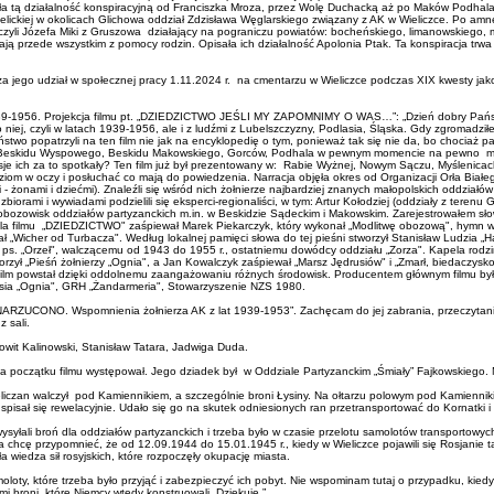
ła tą działalność konspiracyjną od Franciszka Mroza, przez Wolę Duchacką aż po Maków Podhala
lickiej w okolicach Glichowa oddział Zdzisława Węglarskiego związany z AK w Wieliczce. Po amnes
a czyli Józefa Miki z Gruszowa działający na pograniczu powiatów: bocheńskiego, limanowskiego,
ają przede wszystkim z pomocy rodzin. Opisała ich działalność Apolonia Ptak. Ta konspiracja trw
jego udział w społecznej pracy 1.11.2024 r. na cmentarzu w Wieliczce podczas XIX kwesty jako 
h 1939-1956. Projekcja filmu pt. „DZIEDZICTWO JEŚLI MY ZAPOMNIMY O WAS…”: „Dzień dobry Państ
i po niej, czyli w latach 1939-1956, ale i z ludźmi z Lubelszczyzny, Podlasia, Śląska. Gdy zgrom
stwo popatrzyli na ten film nie jak na encyklopedię o tym, ponieważ tak się nie da, bo chociaż 
 Beskidu Wyspowego, Beskidu Makowskiego, Gorców, Podhala w pewnym momencie na pewno może si
represje ich za to spotkały? Ten film już był prezentowany w: Rabie Wyżnej, Nowym Sączu, Myśleni
m w oczy i posłuchać co mają do powiedzenia. Narracja objęła okres od Organizacji Orła Białego z 
i - żonami i dziećmi). Znaleźli się wśród nich żołnierze najbardziej znanych małopolskich oddziałó
rami i wywiadami podzielili się eksperci-regionaliści, w tym: Artur Kołodziej (oddziały z terenu
 obozowisk oddziałów partyzanckich m.in. w Beskidzie Sądeckim i Makowskim. Zarejestrowałem sł
 Dla filmu „DZIEDZICTWO" zaśpiewał Marek Piekarczyk, który wykonał „Modlitwę obozową", hymn 
rał „Wicher od Turbacza". Według lokalnej pamięci słowa do tej pieśni stworzył Stanisław Ludzia 
s. „Orzeł", walczącemu od 1943 do 1955 r., ostatniemu dowódcy oddziału „Zorza". Kapela rodziny
zył „Pieśń żołnierzy „Ognia", a Jan Kowalczyk zaśpiewał „Marsz Jędrusiów" i „Zmarł, biedaczysko
ilm powstał dzięki oddolnemu zaangażowaniu różnych środowisk. Producentem głównym filmu był
rasia „Ognia", GRH „Żandarmeria", Stowarzyszenie NZS 1980.
ARZUCONO. Wspomnienia żołnierza AK z lat 1939-1953”. Zachęcam do jej zabrania, przeczytani
 sali.
mowit Kalinowski, Stanisław Tatara, Jadwiga Duda.
 na początku filmu występował. Jego dziadek był w Oddziale Partyzanckim „Śmiały” Fajkowskiego. M
ieliczan walczył pod Kamiennikiem, a szczególnie broni Łysiny. Na ołtarzu polowym pod Kamiennik
i spisał się rewelacyjnie. Udało się go na skutek odniesionych ran przetransportować do Kornatki
yłali broń dla oddziałów partyzanckich i trzeba było w czasie przelotu samolotów transportowych 
chcę przypomnieć, że od 12.09.1944 do 15.01.1945 r., kiedy w Wieliczce pojawili się Rosjanie ta
a wiedza sił rosyjskich, które rozpoczęły okupację miasta.
loty, które trzeba było przyjąć i zabezpieczyć ich pobyt. Nie wspominam tutaj o przypadku, kied
i broni, które Niemcy wtedy konstruowali. Dziękuję.”