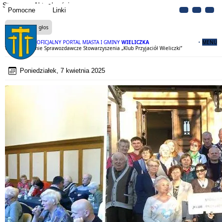
Strona
Aktualności
Pomocne
Linki
Czytaj na głos
OFICJALNY PORTAL MIASTA I GMINY
WIELICZKA
MENU
Walne Zebranie Sprawozdawcze Stowarzyszenia „Klub Przyjaciół Wieliczki”
Poniedziałek, 7 kwietnia 2025