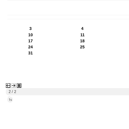
PN
WT
ŚR
CZ
PI
SO
NI
3
4
10
11
17
18
24
25
31
1 / 2
3s