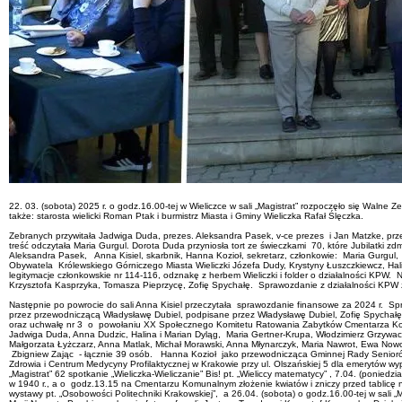
22. 03. (sobota) 2025 r. o godz.16.00-tej w Wieliczce w sali „Magistrat” rozpoczęło się Walne
także: starosta wielicki Roman Ptak i burmistrz Miasta i Gminy Wieliczka Rafał Ślęczka.
Zebranych przywitała Jadwiga Duda, prezes. Aleksandra Pasek, v-ce prezes i Jan Matzke, przewo
treść odczytała Maria Gurgul. Dorota Duda przyniosła tort ze świeczkami 70, które Jubilatki 
Aleksandra Pasek, Anna Kisiel, skarbnik, Hanna Kozioł, sekretarz, członkowie: Maria Gurg
Obywatela Królewskiego Górniczego Miasta Wieliczki Józefa Dudy, Krystyny Łuszczkiewcz, Hal
legitymacje członkowskie nr 114-116, odznakę z herbem Wieliczki i folder o działalności KPW
Krzysztofa Kasprzyka, Tomasza Pieprzycę, Zofię Spychałę. Sprawozdanie z działalności KPW 
Następnie po powrocie do sali Anna Kisiel przeczytała sprawozdanie finansowe za 2024 r. S
przez przewodniczącą Władysławę Dubiel, podpisane przez Władysławę Dubiel, Zofię Spychałę 
oraz uchwałę nr 3 o powołaniu XX Społecznego Komitetu Ratowania Zabytków Cmentarza Komuna
Jadwiga Duda, Anna Dudzic, Halina i Marian Dyląg, Maria Gertner-Krupa, Włodzimierz Grzyw
Małgorzata Łyżczarz, Anna Matlak, Michał Morawski, Anna Młynarczyk, Maria Nawrot, Ewa Nowo
Zbigniew Zając - łącznie 39 osób. Hanna Kozioł jako przewodnicząca Gminnej Rady Seniorów 
Zdrowia i Centrum Medycyny Profilaktycznej w Krakowie przy ul. Olszańskiej 5 dla emerytów wy
„Magistrat” 62 spotkanie „Wieliczka-Wieliczanie” Bis! pt. „Wieliccy matematycy” , 7.04. (poni
w 1940 r., a o godz.13.15 na Cmentarzu Komunalnym złożenie kwiatów i zniczy przed tablicę 
wystawy pt. „Osobowości Politechniki Krakowskiej”, a 26.04. (sobota) o godz.16.00-tej w sal