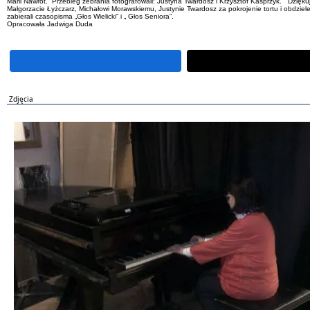
Marii Nawrot. Przebieg zebrania fotografowali: Justyna Twardosz i Krzysztof Kasprzyk. Dzięk
Małgorzacie Łyżczarz, Michałowi Morawskiemu, Justynie Twardosz za pokrojenie tortu i obdziele
zabierali czasopisma „Głos Wielicki” i „ Głos Seniora”.
Opracowała Jadwiga Duda
Zdjęcia