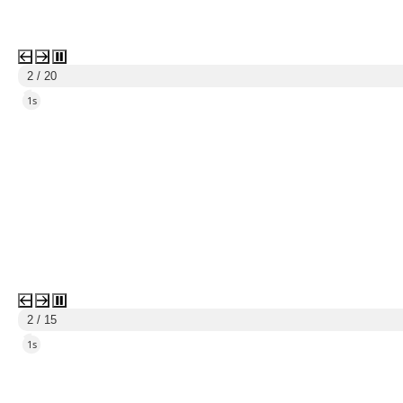
3 / 20
3s
3 / 15
3s