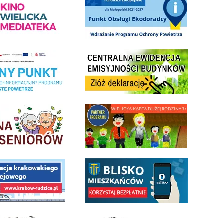
Centrala Ewidencja Emisyjności Budynków - złóż deklarac
ramu Czyste Powietrze w Gminie Wieliczka
minnej Rady Seniorow - Wieliczka
link do strony - Wielicka Karta Dużej Rodziny
 Funduszu Społecznego
link do opisu aplikacji - BLISKO, Gmina Wieliczka w aplika
ojektu budowy linii kolejowej Krakow Rudzice
- Muzeum Żup Krakowskich Wieliczka
link do strony Kopalni Soli Wieliczka