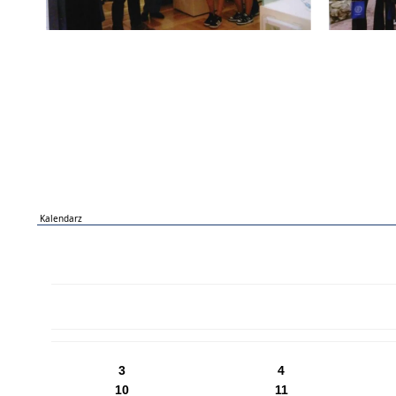
Kalendarz
PN
WT
ŚR
CZ
PI
SO
NI
3
4
10
11