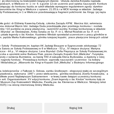
h z jej obecnością na krakowskim książęcym dworze. Urszula Janicka-Krzywda napisała
icach, w Wieliczce nr: 1 i nr 6. Łącznie 12-cie uczennic pod opieka nauczycieli. Konkurs
Przystępując do konkursu każda ze szkół składała wymagane regulaminem zgody: dyrektor
wizerunków św. Kingi w Wieliczce z opisem. 21.05.b.r w WCK komisja w składzie: Jadwiga
 Podstawowej nr 1 w Wieliczce przedstawiająca fragment polichromii: św. Kingę i jej męża
wiła gości: dr Elżbietę Kawecką-Cebulę, członka Zarządu KPW, Marcina Idzi, sekretarza
kursu dokonał Marcin Idzi. Jadwiga Duda przedstawiła plan przebiegu konkursu i rozdała
kty +10 punktów za pracę plastyczną - razem102 punkty. Komisja konkursową w składzie:
yndal ze Śledziejowic, Anika Sztaba ze Sz. P. nr 1, Michał Rosiński ze Sz. P. nr 6
ka pisała legendy o św. Kindze. Kazimierz Windak opowiadał uczennicom o pracy górników w
in, pędzla Marka Kalinowskiego, górnika tutejszej kopalni, prace plastyczne biorących udział
l ze Szkoły Podstawowej im. kapitan AK Jadwigi Beaupre w Sygneczowie zdobywając 72
ja Satora ze Szkoły Podstawowej nr 6 w Wieliczce - 53 p., IV miejsce drużyna: Martyna
zce - 44 p., VI miejsce drużyna: Lena Bryndal i Zofia Pieprzyca ze Szkoły Podstawowej im.
czka a upominki solne Barbara Ptak, prezes Zarządu Kopalni Soli „Wieliczka” -Turystyka.
rody z ramienia Burmistrza za kwotę 550 zł zakupiła Elena Burkowska, a dyplomy z niżej
na nagrody fundusz. Prowadząca konkurs zaprosiła nauczycieli i uczennice na kolejny
Wolańskiej pt. „Wizerunki św. Kingi w Kopalni Soli „Wieliczka” z Biuletynu Informacyjnego
, kolekcjonerów z Fałkowic k. Gdowa, zamku środkowym - ekspozycji stałej ze szczególnym
z piaskowca, wykonana 1997 r. przez wieliczanina, górnika-rzeźbiarza Józefa Kowalczyka, a
litwie przed Najświętszym Sakramentem - w lewej nawie świątyni uczestnicy konkursu
yle soli. Organizatorkami XV edycji konkursu „Znam legendy o św. Kindze” konkursu były ze
 Muzeum Żup Krakowskich Wieliczka, Parafią pw. św. Klemensa w Wieliczce. Niniejszy tekst
ła w numerze 6 (223) czerwiec 2025) i na stronę internetową Gminy Wieliczka.
Drukuj
Kopiuj link