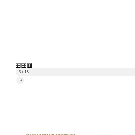
3 / 15
3s
link do strony Centrum Edukacyjno Rekreacyjne
link do strony - Wielickie C