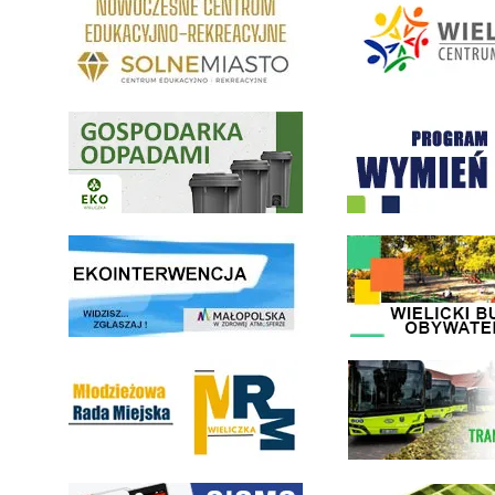
Gospodarka odpadami na terenie Miasta i Gminy Wieliczka
Program "Czyste Powietrze" 
link do strony ekointerwencja dot.- powietrza
link do strony - Wielicki Bu
Młodzieżowa Rada Miejska w Wieliczce
link do strony Wielickiej Sp
link do strony systemu wczesnego ostrzegania mieszkańców SISMS
link do opisu projektu Wielic