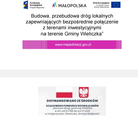
Budowa przebudowa drog prowadzacych do SAG w wieliczce
Remont drogi gminnej 560861K ul. Juliusza Słowackiego w Wieliczc
Kino Wielicka M
entrum Kultury
link do strony Mediateka Biblioteka Miejska w Wieliczce