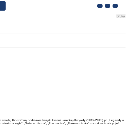
Drukuj
Biznes
Turystyka
Kontakt
o świętej Kindze” na podstawie książki Urszuli Janickiej-Krzywdy (1949-2015) pt. „Legendy o
ogosławiona mgła”, „Świeca ofiarna”, „Pracownica”, „Przewodniczka” oraz słowniczek pojęć