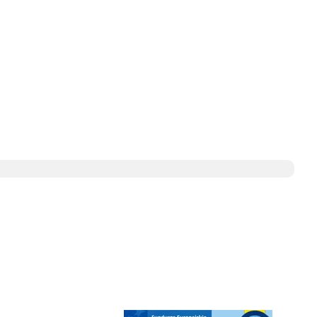
e
ediateka - zapraszamy
Punkt Obsługi Ekodoradcy Wieliczka