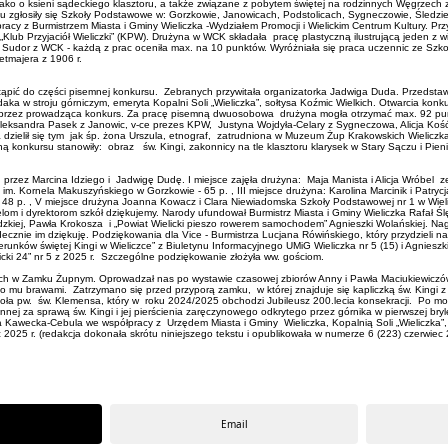
 jako o ksieni sądeckiego klasztoru, a także związane z pobytem świętej na rodzinnych Węgrzec
łosiły się Szkoły Podstawowe w: Gorzkowie, Janowicach, Podstolicach, Sygneczowie, Śledziejow
łpracy z Burmistrzem Miasta i Gminy Wieliczka -Wydziałem Promocji i Wielickim Centrum Kultury. 
„Klub Przyjaciół Wieliczki” (KPW). Drużyna w WCK składała pracę plastyczną ilustrującą jeden z 
Sudor z WCK - każdą z prac oceniła max. na 10 punktów. Wyróżniała się praca uczennic ze Szkoły
Tetmajera z 1906 r.
ystąpić do części pisemnej konkursu. Zebranych przywitała organizatorka Jadwiga Duda. Przedsta
aka w stroju górniczym, emeryta Kopalni Soli „Wieliczka”, sołtysa Koźmic Wielkich. Otwarcia kon
e przez prowadząca konkurs. Za pracę pisemną dwuosobowa drużyna mogła otrzymać max. 92 pun
eksandra Pasek z Janowic, v-ce prezes KPW, Justyna Wojdyła-Celary z Sygneczowa, Alicja Kość-Br
 dzielił się tym jak śp. żona Urszula, etnograf, zatrudniona w Muzeum Żup Krakowskich Wielicz
ną konkursu stanowiły: obraz św. Kingi, zakonnicy na tle klasztoru klarysek w Stary Sączu i Pien
 przez Marcina Idziego i Jadwigę Dudę. I miejsce zajęła drużyna: Maja Manista i Alicja Wróbe
im. Kornela Makuszyńskiego w Gorzkowie - 65 p. , III miejsce drużyna: Karolina Marcinik i Patryc
 48 p. , V miejsce drużyna Joanna Kowacz i Clara Niewiadomska Szkoły Podstawowej nr 1 w Wielic
om i dyrektorom szkół dziękujemy. Narody ufundował Burmistrz Miasta i Gminy Wieliczka Rafał Ślę
dzkiej, Pawła Krokosza i „Powiat Wielicki pieszo rowerem samochodem” Agnieszki Wolańskiej. Nag
cznie im dziękuję. Podziękowania dla Vice - Burmistrza Lucjana Rówińskiego, który przydzieli 
runków świętej Kingi w Wieliczce” z Biuletynu Informacyjnego UMiG Wieliczka nr 5 (15) i Agnieszki 
licki 24” nr 5 z 2025 r. Szczególne podziękowanie złożyła ww. gościom.
ich w Zamku Żupnym. Oprowadzał nas po wystawie czasowej zbiorów Anny i Pawła Maciukiewiczów
no mu brawami. Zatrzymano się przed przyporą zamku, w której znajduje się kapliczką św. Kingi 
ła pw. św. Klemensa, który w roku 2024/2025 obchodzi Jubileusz 200.lecia konsekracji. Po mod
ennej za sprawą św. Kingi i jej pierścienia zaręczynowego odkrytego przez górnika w pierwszej br
ta Kawecka-Cebula we współpracy z Urzędem Miasta i Gminy Wieliczka, Kopalnią Soli „Wieliczka”,
ru na czerwiec 2025 r. (redakcja dokonała skrótu niniejszego tekstu i opublikowa
Email