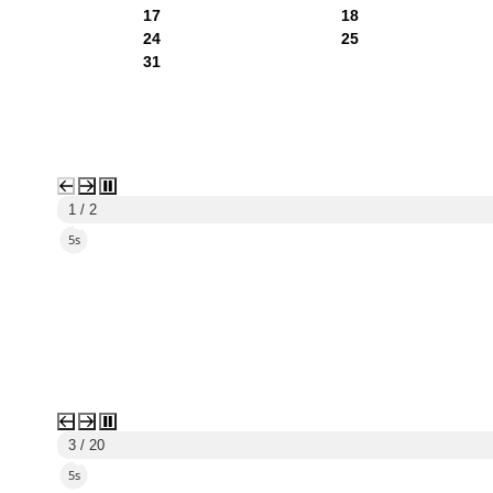
17
18
24
25
31
1 / 2
3s
3 / 20
3s