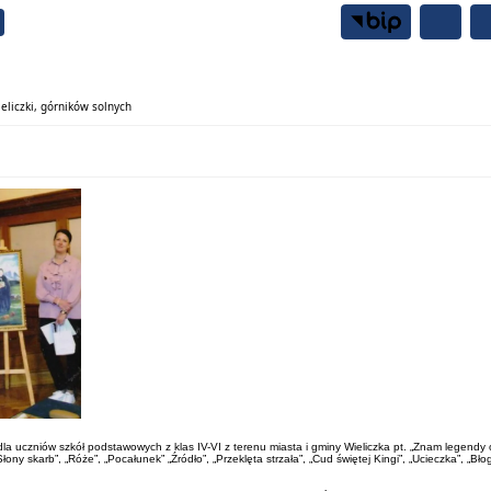
Samorząd
Mieszkańcy
eliczki, górników solnych
 dla uczniów szkół podstawowych z klas IV-VI z terenu miasta i gminy Wieliczka pt. „Znam legendy 
y skarb”, „Róże”, „Pocałunek” „Źródło”, „Przeklęta strzała”, „Cud świętej Kingi”, „Ucieczka”, „Bł