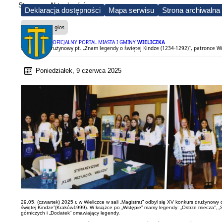
Strona
Aktualności
Deklaracja dostępności
Mapa serwisu
Strona archiwalna
Czytaj na głos
OFICJALNY PORTAL MIASTA I GMINY
WIELICZKA
XV konkurs drużynowy pt. „Znam legendy o świętej Kindze (1234-1292)”, patronce Wi
Poniedziałek, 9 czerwca 2025
29.05. (czwartek) 2025 r. w Wieliczce w sali „Magistrat” odbył się XV konkurs drużynowy
świętej Kindze”(Kraków1999). W książce po „Wstępie” mamy legendy: „Ostrze miecza”, „Słon
górniczych i „Dodatek” omawiający legendy.