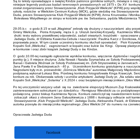
Są to teksty opowiadające o świętej Kindze patronce górników solnych, mówiące o niej
niniejsze legendy podczas badań terenowych prowadzonych od 1975 r. Do XV konkursu zg
został zorganizowany przez Stowarzyszenie „Klub Przyjaciół Wieliczki” (KPW) przy wspó
szkoły, rodziców w Wielickim Centrum Kultury (WCK), gdzie siedzibę ma Stowarzyszenie 
Duda, prezes Stowarzyszenia Klub Przyjaciół Wieliczki (KPW), Anna Knurowska i Monika 
Bolesława Wstydliwego ze stropu w kościele pw. św. Sebastiana, pędzla Włodzimierza 
29.05.b.r. o godz.8.15 w sali „Magistrat” zebrały się drużyny z nauczycielami aby prz
Gminy Wieliczka, Piotra Krzywdę, męża ś. p. Urszuli Janickiej-Krzywdy, Kazimierza Wind
druki: testu wyboru prawidłowej odpowiedzi, zadań otwartych, krzyżówki - opracowan
Jadwiga Duda, dr Elżbieta Kawecka-Cebula i nauczyciele: Paulina Karcz z Gorzkowa, Al
poprawiała prace. W tym czasie uczestnicy konkursu słuchali opowiadań: Piotr Krzywda
Kopalni Soli „Wieliczka”, zagrożeniach w kopalni oraz kulcie św. Kingi. Oprawę plastycz
w konkursie i oraz zbiór książek Jadwigi Dudy o św. Kindze.
O godz.10.00-tej nastąpiło ogłoszenie wyników konkursu, wręczenie dyplomów i nagród
punkty (p.), II miejsce drużyna: Julia Nowak i Natalia Szymańska ze Szkoły Podstawowej 
Banaś i Gabriela Woźniak ze Szkoły Podstawowej im. Zofii Stryszowskiej w Janowicach -
Jana Pawła II w Śledziejowicach - 40 p. Uczestnikom konkursu gratulujemy a nauczyciel
Nagrodami były m.in. przewodniki: „Górnicza Wieliczka” autorstwa Małgorzaty Międzobro
podpisaną wykonał Łukasz Bira. Przebieg konkursu fotografowała Kinga Krawczyk. Serde
konkurs za rok. Obdarowała szkoły i uczniów artykułami: Jadwigi Dudy pt. „Na szlaku wize
Kopalni Soli „Wieliczka” „Solanka” z X.2024 r. oraz bezpłatnym miesięcznikiem „Głos Wie
Po tej uroczystości wszyscy udali się na zwiedzanie ekspozycji Muzeum Żup Krakowsk
zainteresowaniem solniczkami i po dziedzińcu - Remigiusz Wierzbicki za co podziękowa
poświęconą przez biskup Kazimierza Nycza. Konkurs zakończył się nawiedzeniem kościo
zobaczyli ołtarz z obrazem Jana Gałuszkiewicza z 1888 r. ilustrujący odkrycie soli kami
Stowarzyszenie „Klub Przyjaciół Wieliczki”: Jadwiga Duda, Aleksandra Pasek, dr Elżbie
autorka przesyła do miesięcznika regionalnego „Głos Wielicki 24” do nume
Opracowała Jadwiga Duda
Facebook
portal X