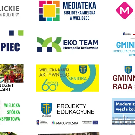
- Wieliczka
EKO-Team-Wieliczka
Realizacja Prog
dżet Obywatelski
link do strony G
link do strony Wielicka Karta Aktywnego Seniora
link do strony - projekty edukacyjne dofinansowane z Europejskiego
ółki Transportowej
link do opisu pr
link do lokalizatora grobów na wielickim cmentarzu - grobnet
kie Orliki
link do strony 