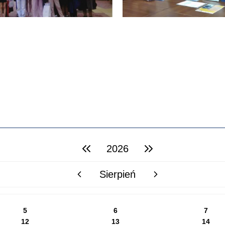
2026
poprzedni rok
następny rok
Sierpień
poprzedni miesiąc
następny miesiąc
5
6
7
12
13
14