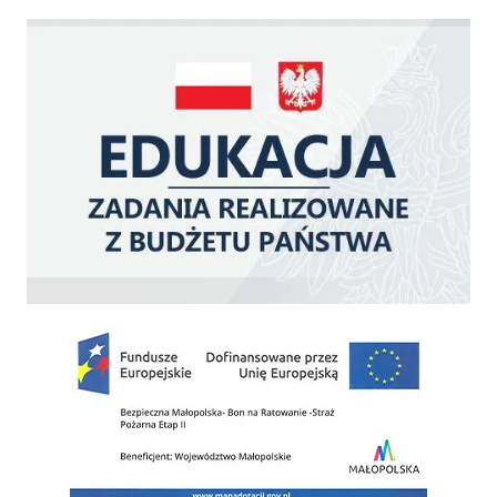
Edukacja - zadania realizowane z budżetu państwa
Zakup fabrycznie nowego, średniego samochodu ratowniczo-gaśniczego z napę