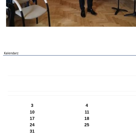
Kalendarz
PN
WT
ŚR
CZ
PI
SO
NI
3
4
10
11
17
18
24
25
31