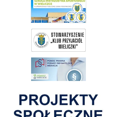
link do SMS Wieliczka
wieliczka-wieliczanie na bis
pomoc prawna wieliczka
Pokonać ograniczenia