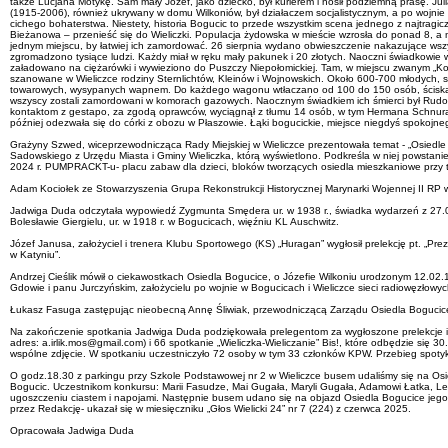
także Lucjana Motykę. Sam mały Józef, jako dziecko, był kurierem i nosił podziemną prasę. Ju
(1915-2006), również ukrywany w domu Wilkoniów, był działaczem socjalistycznym, a po wojnie zost
cichego bohaterstwa. Niestety, historia Bogucic to przede wszystkim scena jednego z najtragi
Bieżanowa – przenieść się do Wieliczki. Populacja żydowska w mieście wzrosła do ponad 8, a 
jednym miejscu, by łatwiej ich zamordować. 26 sierpnia wydano obwieszczenie nakazujące wszy
zgromadzono tysiące ludzi. Każdy miał w ręku mały pakunek i 20 złotych. Naoczni świadkowie 
załadowano na ciężarówki i wywieziono do Puszczy Niepołomickiej. Tam, w miejscu zwanym „Kozi
szanowane w Wieliczce rodziny Sternlichtów, Kleinów i Wojnowskich. Około 600-700 młodych,
towarowych, wysypanych wapnem. Do każdego wagonu wtłaczano od 100 do 150 osób, ściskając i
wszyscy zostali zamordowani w komorach gazowych. Naocznym świadkiem ich śmierci był Rudolf Red
kontaktom z gestapo, za zgodą oprawców, wyciągnął z tłumu 14 osób, w tym Hermana Schnura i B
później odezwała się do córki z obozu w Płaszowie. Łąki bogucickie, miejsce niegdyś spokojnego
Grażyny Szwed, wiceprzewodnicząca Rady Miejskiej w Wieliczce prezentowała temat - „Osiedle
Sadowskiego z Urzędu Miasta i Gminy Wieliczka, którą wyświetlono. Podkreśla w niej powstanie 
2024 r. PUMPRACKT-u- placu zabaw dla dzieci, bloków tworzących osiedla mieszkaniowe przy 
Adam Kociołek ze Stowarzyszenia Grupa Rekonstrukcji Historycznej Marynarki Wojennej II RP w
Jadwiga Duda odczytała wypowiedź Zygmunta Smędera ur. w 1938 r., świadka wydarzeń z 27.08 1
Bolesławie Giergielu, ur. w 1918 r. w Bogucicach, więźniu KL Auschwitz.
Józef Janusa, założyciel i trenera Klubu Sportowego (KS) „Huragan” wygłosił prelekcję pt. 
w Katyniu”.
Andrzej Cieślik mówił o ciekawostkach Osiedla Bogucice, o Józefie Wilkoniu urodzonym 12.02.19
Gdowie i panu Jurczyńskim, założycielu po wojnie w Bogucicach i Wieliczce sieci radiowęzłowyc
Łukasz Fasuga zastępując nieobecną Annę Śliwiak, przewodniczącą Zarządu Osiedla Bogucice, wyg
Na zakończenie spotkania Jadwiga Duda podziękowała prelegentom za wygłoszone prelekcje i wrę
adres: a.irlik.mos@gmail.com) i 66 spotkanie „Wieliczka-Wieliczanie” Bis!, które odbędzie się 3
wspólne zdjęcie. W spotkaniu uczestniczyło 72 osoby w tym 33 członków KPW. Przebieg spoty
O godz.18.30 z parkingu przy Szkole Podstawowej nr 2 w Wieliczce busem udaliśmy się na Osie
Bogucic. Uczestnikom konkursu: Marii Fasudze, Mai Gugała, Maryli Gugała, Adamowi Łatka, Leon
ugoszczeniu ciastem i napojami. Następnie busem udano się na objazd Osiedla Bogucice jego u
przez Redakcję- ukazał się w miesięczniku „Głos Wielicki 24” nr 7 (224) z czerwca 2025.
Opracowała Jadwiga Duda