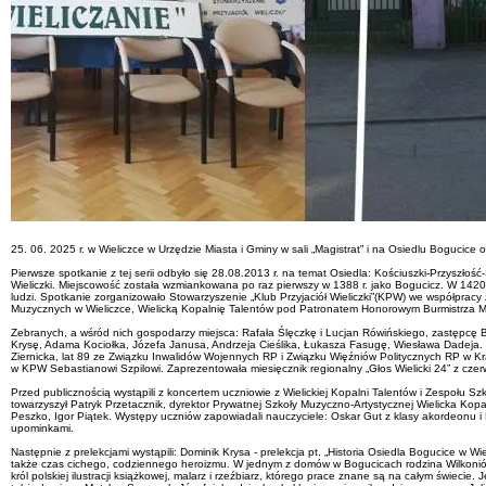
25. 06. 2025 r. w Wieliczce w Urzędzie Miasta i Gminy w sali „Magistrat” i na Osiedlu Bogucice od
Pierwsze spotkanie z tej serii odbyło się 28.08.2013 r. na temat Osiedla: Kościuszki-Przyszłoś
Wieliczki. Miejscowość została wzmiankowana po raz pierwszy w 1388 r. jako Bogucicz. W 1420
ludzi. Spotkanie zorganizowało Stowarzyszenie „Klub Przyjaciół Wieliczki”(KPW) we współprac
Muzycznych w Wieliczce, Wielicką Kopalnię Talentów pod Patronatem Honorowym Burmistrza Mia
Zebranych, a wśród nich gospodarzy miejsca: Rafała Ślęczkę i Lucjan Rówińskiego, zastępcę B
Krysę, Adama Kociołka, Józefa Janusa, Andrzeja Cieślika, Łukasza Fasugę, Wiesława Dadeja. Po
Ziernicka, lat 89 ze Związku Inwalidów Wojennych RP i Związku Więźniów Politycznych RP w Krak
w KPW Sebastianowi Szpilowi. Zaprezentowała miesięcznik regionalny „Głos Wielicki 24” z czerwca
Przed publicznością wystąpili z koncertem uczniowie z Wielickiej Kopalni Talentów i Zespołu Sz
towarzyszył Patryk Przetacznik, dyrektor Prywatnej Szkoły Muzyczno-Artystycznej Wielicka Kopal
Peszko, Igor Piątek. Występy uczniów zapowiadali nauczyciele: Oskar Gut z klasy akordeonu i 
upominkami.
Następnie z prelekcjami wystąpili: Dominik Krysa - prelekcja pt. „Historia Osiedla Bogucice w Wi
także czas cichego, codziennego heroizmu. W jednym z domów w Bogucicach rodzina Wilkoniów 
król polskiej ilustracji książkowej, malarz i rzeźbiarz, którego prace znane są na całym świ