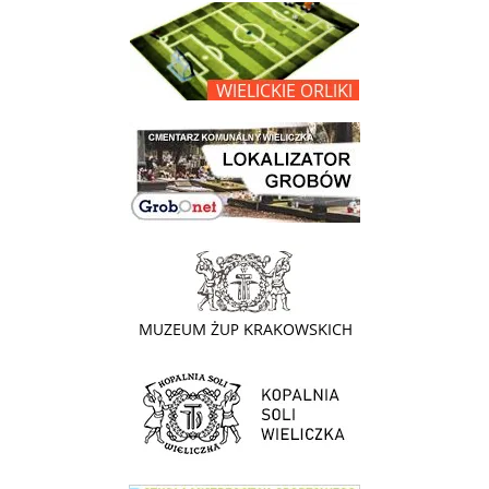
link do opisu projektu Wielickie Orliki
link do lokalizatora grobów na wielickim cmentarzu - grobnet
link do strony - Muzeum Żup Krakowskich Wieliczka
link do strony Kopalni Soli Wieliczka