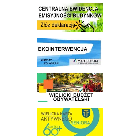
Centrala Ewidencja Emisyjności Budynków - złóż deklarację
link do strony ekointerwencja dot.- powietrza
link do strony - Wielicki Budżet Obywatelski
link do strony Wielicka Karta Aktywnego Seniora