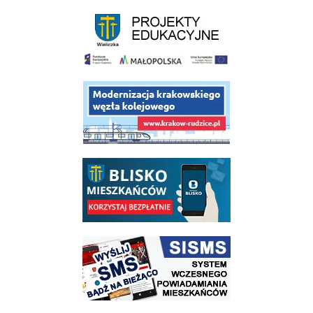
link do strony - projekty edukacyjne dofinansowane z Europejskiego
link do opisu projektu budowy linii kolejowej Krakow Rudzice
link do opisu aplikacji - BLISKO, Gmina Wieliczka w aplikacji Blisko
link do strony systemu wczesnego ostrzegania mieszkańców SISMS