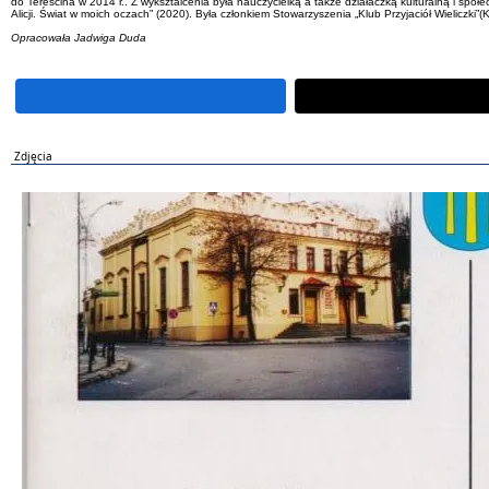
do Tereścina w 2014 r.. Z wyksztalcenia była nauczycielką a także działaczką kulturalną i społe
Alicji. Świat w moich oczach” (2020). Była członkiem Stowarzyszenia „Klub Przyjaciół Wielicz
Opracowała Jadwiga Duda
Zdjęcia