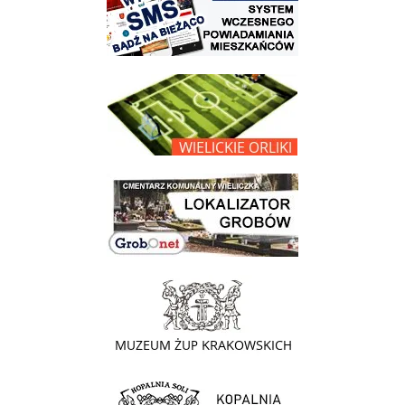
link do opisu projektu Wielickie Orliki
link do lokalizatora grobów na wielickim cmentarzu - grobnet
link do strony - Muzeum Żup Krakowskich Wieliczka
link do strony Kopalni Soli Wieliczka