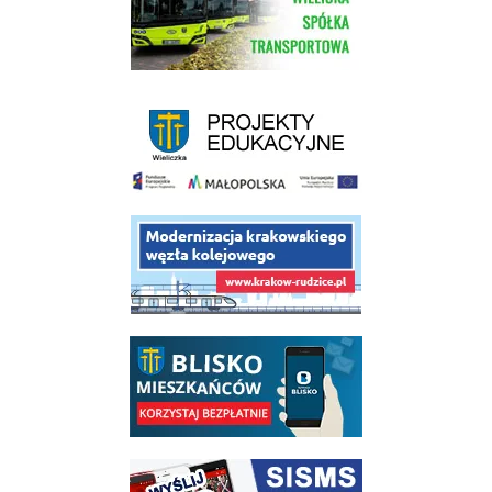
link do strony - projekty edukacyjne dofinansowane z Europejskiego
link do opisu projektu budowy linii kolejowej Krakow Rudzice
link do opisu aplikacji - BLISKO, Gmina Wieliczka w aplikacji Blisko
link do strony systemu wczesnego ostrzegania mieszkańców SISMS