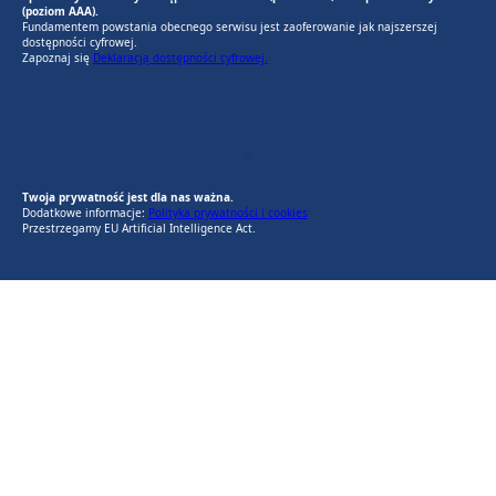
(poziom AAA).
Fundamentem powstania obecnego serwisu jest zaoferowanie jak najszerszej
dostępności cyfrowej.
Zapoznaj się
Deklaracją dostępności cyfrowej.
EU AI Act
RODO Zgodne
RODO przyjazne narzędzia
Twoja prywatność jest dla nas ważna.
Dodatkowe informacje:
Polityka prywatności i cookies
Przestrzegamy EU Artificial Intelligence Act.