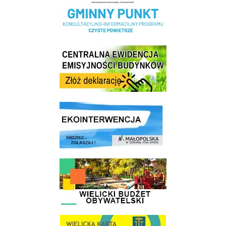
Centrala Ewidencja Emisyjności Budynków - złóż deklarację
link do strony ekointerwencja dot.- powietrza
link do strony - Wielicki Budżet Obywatelski
link do strony Wielicka Karta Aktywnego Seniora