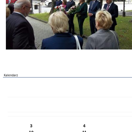
Kalendarz
PN
WT
ŚR
CZ
PI
SO
NI
3
4