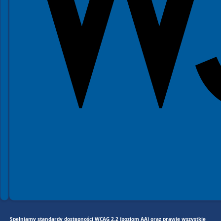
Spełniamy standardy dostępności WCAG 2.2 (poziom AA) oraz prawie wszystkie