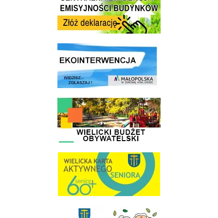
link do strony ekointerwencja dot.- powietrza
link do strony - Wielicki Budżet Obywatelski
link do strony Wielicka Karta Aktywnego Seniora
link do strony Gminnej Rady Seniorow - Wieliczka