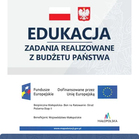
Zakup fabrycznie nowego, średniego samochodu ratowniczo-gaśniczego z napę