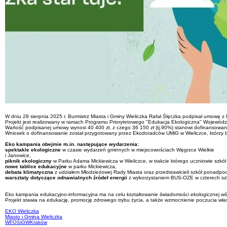
W dniu 28 sierpnia 2025 r. Burmistrz Miasta i Gminy Wieliczka Rafał Ślęczka podpisał umowę
Projekt jest realizowany w ramach Programu Priorytetowego "Edukacja Ekologiczna" Wojewó
Wartość podpisanej umowy wynosi 40 400 zł, z czego 36 150 zł (tj.90%) stanowi dofinansow
Wniosek o dofinansowanie został przygotowany przez Ekodoradców UMiG w Wieliczce, którzy bę
Eko kampania obejmie m.in. następujące wydarzenia:
spektakle ekologiczne
w czasie wydarzeń gminnych w miejscowościach Węgrzce Wielkie
i Janowice,
piknik ekologiczny
w Parku Adama Mickiewicza w Wieliczce, w trakcie którego uczniowie szkół
nowe tablice edukacyjne
w parku Mickiewicza,
debata klimatyczna
z udziałem Młodzieżowej Rady Miasta oraz przedstawicieli szkół ponadpod
warsztaty dotyczące odnawialnych źródeł energii
z wykorzystaniem BUS-OZE w czterech sz
Eko kampania edukacyjno-informacyjna ma na celu kształtowanie świadomości ekologicznej wś
Projekt stawia na edukację, promocję zdrowego trybu życia, a także wzmocnienie poczucia wła
EKO Wieliczka
Miasto i Gmina Wieliczka
WFOŚiGWKraków