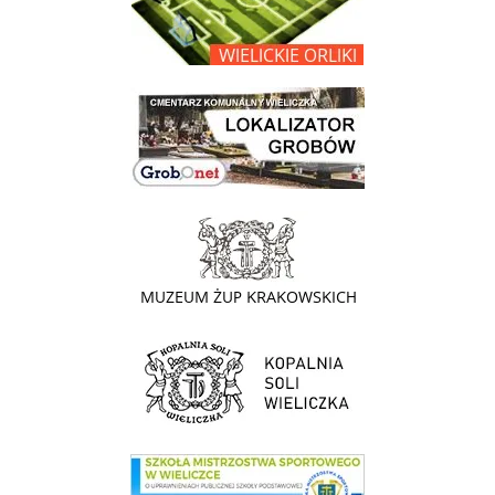
link do lokalizatora grobów na wielickim cmentarzu - grobnet
link do strony - Muzeum Żup Krakowskich Wieliczka
link do strony Kopalni Soli Wieliczka
link do SMS Wieliczka