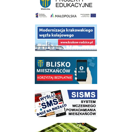
link do opisu projektu budowy linii kolejowej Krakow Rudzice
link do opisu aplikacji - BLISKO, Gmina Wieliczka w aplikacji Blisko
link do strony systemu wczesnego ostrzegania mieszkańców SISMS
link do opisu projektu Wielickie Orliki