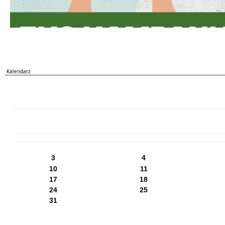
Kalendarz
PN
WT
ŚR
CZ
PI
SO
NI
3
4
10
11
17
18
24
25
31