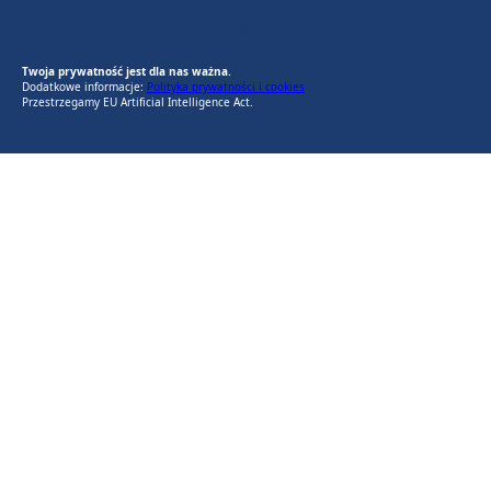
EU AI Act
RODO Zgodne
RODO przyjazne narzędzia
Twoja prywatność jest dla nas ważna.
Dodatkowe informacje:
Polityka prywatności i cookies
Przestrzegamy EU Artificial Intelligence Act.