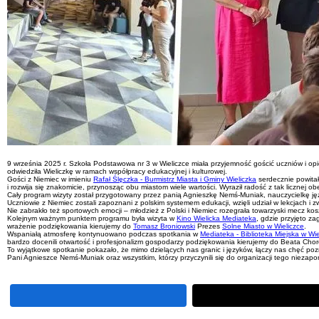
9 września 2025 r. Szkoła Podstawowa nr 3 w Wieliczce miała przyjemność gościć uczniów 
odwiedziła Wieliczkę w ramach współpracy edukacyjnej i kulturowej.
Gości z Niemiec w imieniu
Rafał Ślęczka - Burmistrz Miasta i Gminy Wieliczka
serdecznie powitał
i rozwija się znakomicie, przynosząc obu miastom wiele wartości. Wyraził radość z tak licznej obe
Cały program wizyty został przygotowany przez panią Agnieszkę Nemś-Muniak, nauczycielkę ję
Uczniowie z Niemiec zostali zapoznani z polskim systemem edukacji, wzięli udział w lekcjach i 
Nie zabrakło też sportowych emocji – młodzież z Polski i Niemiec rozegrała towarzyski mecz ko
Kolejnym ważnym punktem programu była wizyta w
Kino Wielicka Mediateka
, gdzie przyjęto z
wrażenie podziękowania kierujemy do
Tomasz Broniowski
Prezes
Solne Miasto w Wieliczce
.
Wspaniałą atmosferę kontynuowano podczas spotkania w
Mediateka - Biblioteka Miejska w Wie
bardzo docenili otwartość i profesjonalizm gospodarzy podziękowania kierujemy do Beata Chor
To wyjątkowe spotkanie pokazało, że mimo dzielących nas granic i języków, łączy nas chęć pozn
Pani Agnieszce Nemś-Muniak oraz wszystkim, którzy przyczynili się do organizacji tego niezap