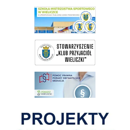
link do SMS Wieliczka
wieliczka-wieliczanie na bis
pomoc prawna wieliczka
Pokonać ograniczenia