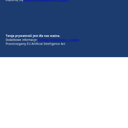
EU AI Act
RODO Zgodne
RODO przyjazne narzędzia
Twoja prywatność jest dla nas ważna.
Dodatkowe informacje:
Polityka prywatności i cookies
Przestrzegamy EU Artificial Intelligence Act.