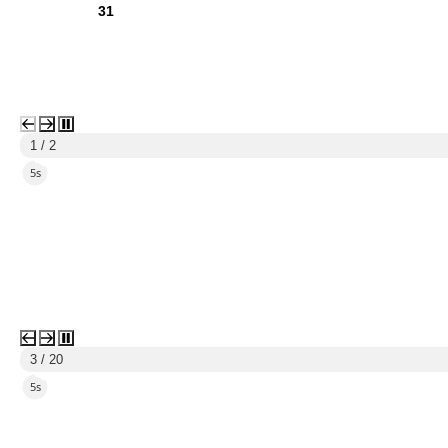
31
1 / 2
3s
3 / 20
3s