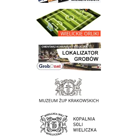
link do opisu projektu Wielickie Orliki
link do lokalizatora grobów na wielickim cmentarzu - grobnet
link do strony - Muzeum Żup Krakowskich Wieliczka
link do strony Kopalni Soli Wieliczka