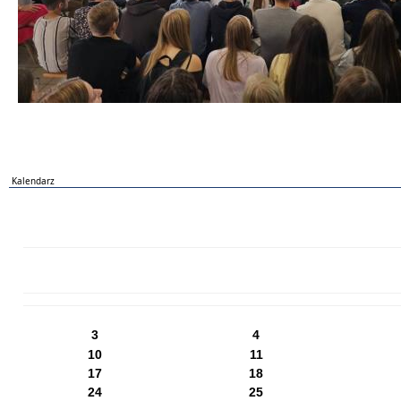
Kalendarz
PN
WT
ŚR
CZ
PI
SO
NI
3
4
10
11
17
18
24
25