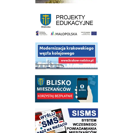
link do strony - projekty edukacyjne dofinansowane z Europejskiego
link do opisu projektu budowy linii kolejowej Krakow Rudzice
link do opisu aplikacji - BLISKO, Gmina Wieliczka w aplikacji Blisko
link do strony systemu wczesnego ostrzegania mieszkańców SISMS