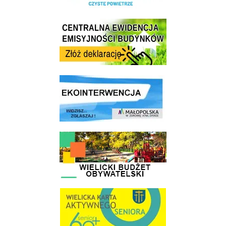
Centrala Ewidencja Emisyjności Budynków - złóż deklarację
link do strony ekointerwencja dot.- powietrza
link do strony - Wielicki Budżet Obywatelski
link do strony Wielicka Karta Aktywnego Seniora