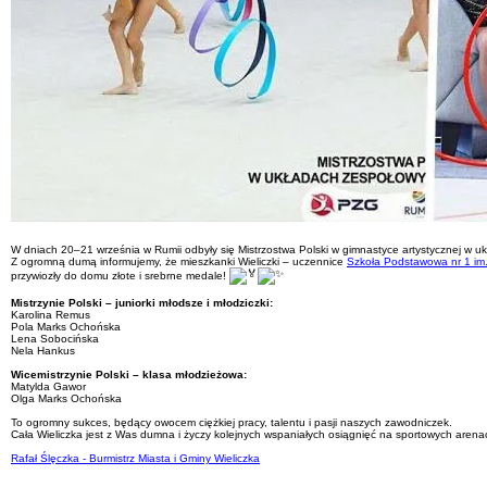
W dniach 20–21 września w Rumii odbyły się Mistrzostwa Polski w gimnastyce artystycznej w u
Z ogromną dumą informujemy, że mieszkanki Wieliczki – uczennice
Szkoła Podstawowa nr 1 im.
przywiozły do domu złote i srebrne medale!
Mistrzynie Polski – juniorki młodsze i młodziczki:
Karolina Remus
Pola Marks Ochońska
Lena Sobocińska
Nela Hankus
Wicemistrzynie Polski – klasa młodzieżowa:
Matylda Gawor
Olga Marks Ochońska
To ogromny sukces, będący owocem ciężkiej pracy, talentu i pasji naszych zawodniczek.
Cała Wieliczka jest z Was dumna i życzy kolejnych wspaniałych osiągnięć na sportowych arena
Rafał Ślęczka - Burmistrz Miasta i Gminy Wieliczka