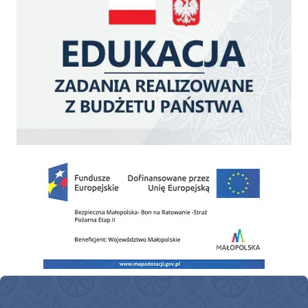
Zakup fabrycznie nowego, średniego samochodu ratowniczo-gaśniczego z napę