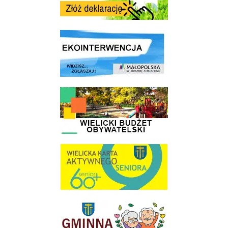
link do strony ekointerwencja dot.- powietrza
link do strony - Wielicki Budżet Obywatelski
link do strony Wielicka Karta Aktywnego Seniora
link do strony Gminnej Rady Seniorow - Wieliczka