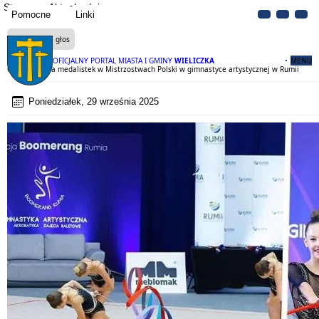
Strona
Aktualności
Pomocne
Linki
Czytaj na głos
OFICJALNY PORTAL MIASTA I GMINY
WIELICZKA
MENU
Gratulacje dla medalistek w Mistrzostwach Polski w gimnastyce artystycznej w Rumii
Poniedziałek, 29 września 2025