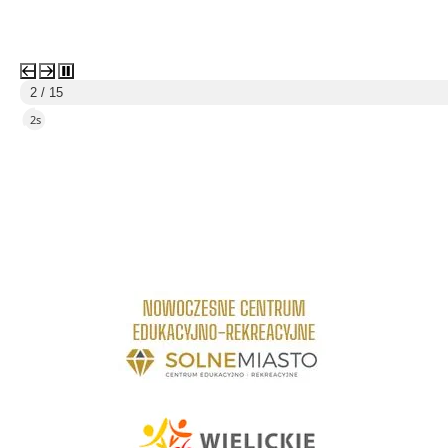
2 / 15
1s
link do strony Centrum Edukacyjno Rekreacyjne
link do strony - Wielickie Centrum Kultury