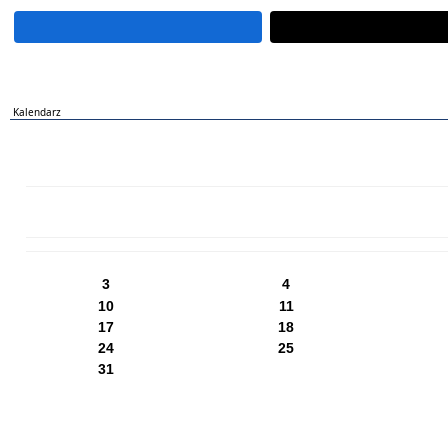
Kalendarz
PN
WT
ŚR
CZ
PI
SO
NI
3
4
10
11
17
18
24
25
31