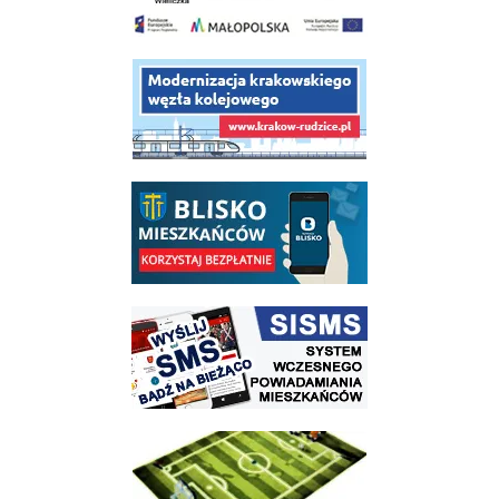
link do opisu projektu budowy linii kolejowej Krakow Rudzice
link do opisu aplikacji - BLISKO, Gmina Wieliczka w aplikacji Blisko
link do strony systemu wczesnego ostrzegania mieszkańców SISMS
link do opisu projektu Wielickie Orliki