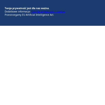
EU AI Act
RODO Zgodne
RODO przyjazne narzędzia
Twoja prywatność jest dla nas ważna.
Dodatkowe informacje:
Polityka prywatności i cookies
Przestrzegamy EU Artificial Intelligence Act.