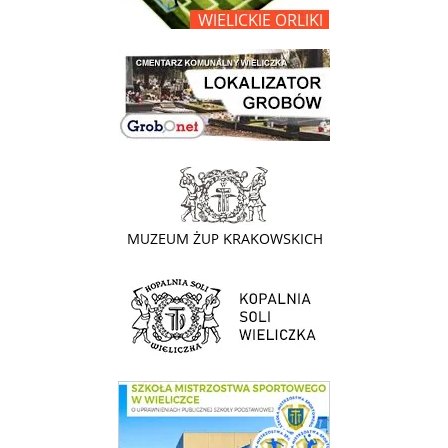
link do lokalizatora grobów na wielickim cmentarzu - grobnet
link do strony - Muzeum Żup Krakowskich Wieliczka
link do strony Kopalni Soli Wieliczka
link do SMS Wieliczka