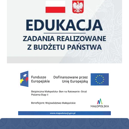
Zakup fabrycznie nowego, średniego samochodu ratowniczo-gaśniczego z napę