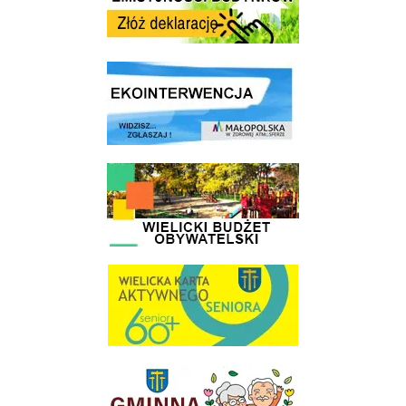
link do strony ekointerwencja dot.- powietrza
link do strony - Wielicki Budżet Obywatelski
link do strony Wielicka Karta Aktywnego Seniora
link do strony Gminnej Rady Seniorow - Wieliczka