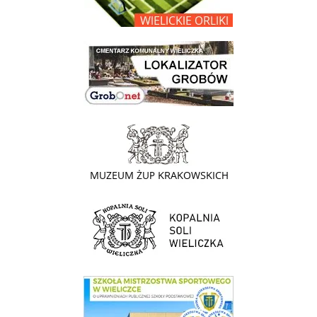
link do lokalizatora grobów na wielickim cmentarzu - grobnet
link do strony - Muzeum Żup Krakowskich Wieliczka
link do strony Kopalni Soli Wieliczka
link do SMS Wieliczka