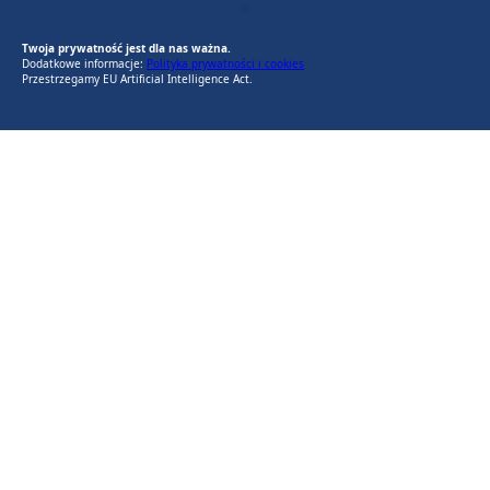
EU AI Act
RODO Zgodne
RODO przyjazne narzędzia
Twoja prywatność jest dla nas ważna.
Dodatkowe informacje:
Polityka prywatności i cookies
Przestrzegamy EU Artificial Intelligence Act.