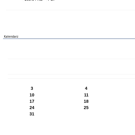
Kalendarz
PN
WT
ŚR
CZ
PI
SO
NI
3
4
10
11
17
18
24
25
31