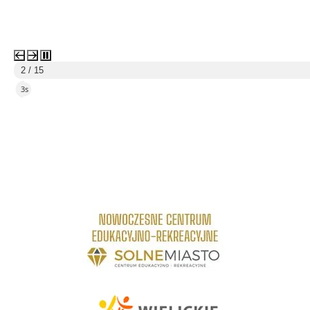
2 / 15
2s
link do strony Centrum Edukacyjno Rekreacyjne
link do strony - Wielickie Centrum Kultury