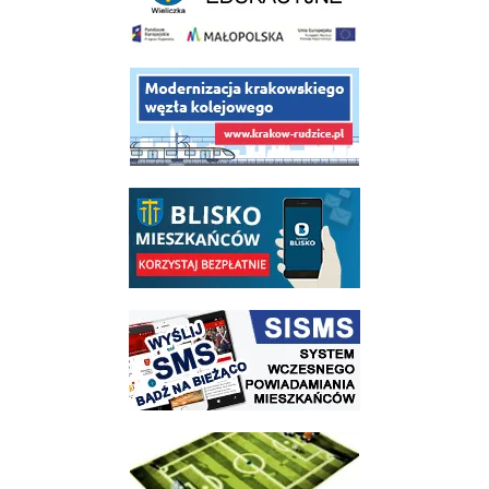
link do opisu projektu budowy linii kolejowej Krakow Rudzice
link do opisu aplikacji - BLISKO, Gmina Wieliczka w aplikacji Blisko
link do strony systemu wczesnego ostrzegania mieszkańców SISMS
link do opisu projektu Wielickie Orliki