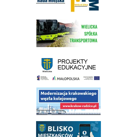
link do strony Wielickiej Spółki Transportowej
link do strony - projekty edukacyjne dofinansowane z Europejskiego
link do opisu projektu budowy linii kolejowej Krakow Rudzice
link do opisu aplikacji - BLISKO, Gmina Wieliczka w aplikacji Blisko