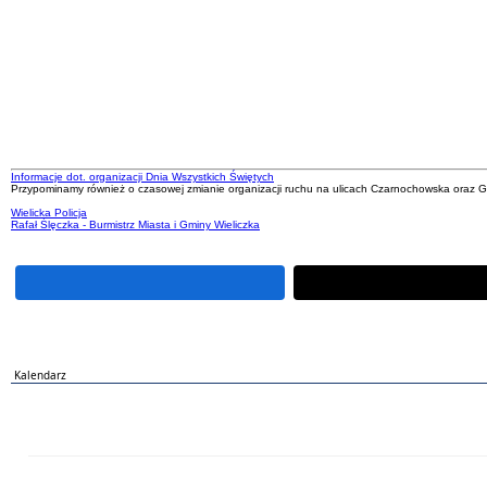
Informacje dot. organizacji Dnia Wszystkich Świętych
Przypominamy również o czasowej zmianie organizacji ruchu na ulicach Czarnochowska oraz Gr
Wielicka Policja
Rafał Ślęczka - Burmistrz Miasta i Gminy Wieliczka
Kalendarz