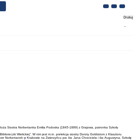
Drukuj
Biznes
Turystyka
Kontakt
uga Boża Siostra Norbertanka Emilia Podoska (1845-1889) z Grajowa, patronka Szkoły
lioteczki Wielickiej”. W nim jest m.in. prelekcja siostry Doroty Goldstrom z Klasztoru
Sióstr Norbertanek w Krakowie na Zwierzyńcu pw. św. Jana Chrzciciela i św. Augustyna, Szkołę