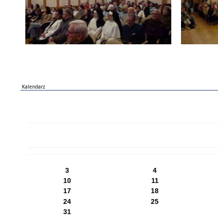
Kalendarz
PN
WT
ŚR
CZ
PI
SO
NI
3
4
10
11
17
18
24
25
31