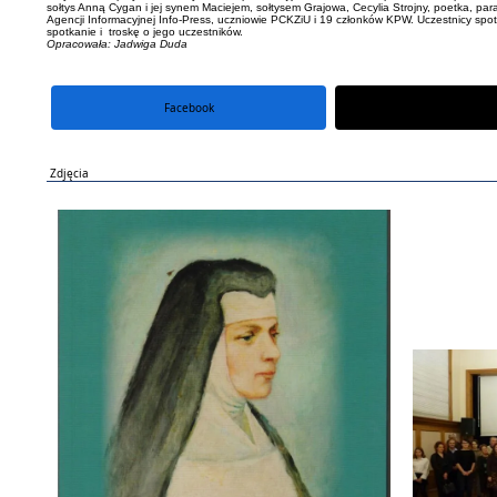
sołtys Anną Cygan i jej synem Maciejem, sołtysem Grajowa, Cecylia Strojny, poetka, par
Agencji Informacyjnej Info-Press, uczniowie PCKZiU i 19 członków KPW. Uczestnicy spotk
spotkanie i troskę o jego uczestników.
Opracowała: Jadwiga Duda
Facebook
portal X
Zdjęcia