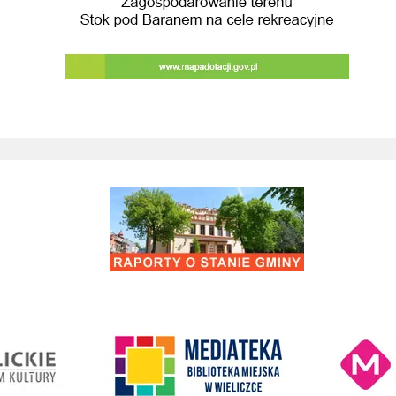
Budowa przebudowa drog prowadzacych do 
Remont drogi gminnej 560861K ul. Juliusza 
Kino Wielicka M
entrum Kultury
link do strony Mediateka Biblioteka Miejska w Wieliczce