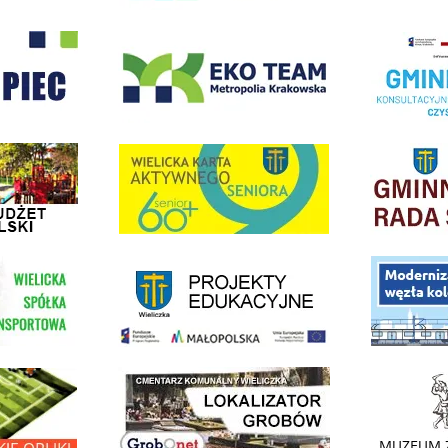
- Wieliczka
EKO-Team-Wieliczka
Realizacja Prog
dżet Obywatelski
link do strony G
link do strony Wielicka Karta Aktywnego Seniora
link do strony - projekty edukacyjne dofinansowane z Europejskiego
ółki Transportowej
link do opisu pr
link do lokalizatora grobów na wielickim cmentarzu - grobnet
kie Orliki
link do strony 