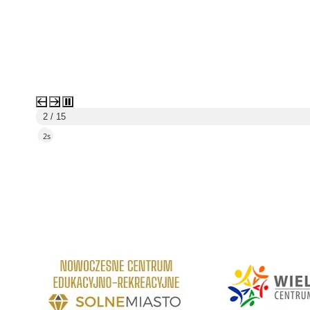
3 / 15
5s
link do strony Centrum Edukacyjno Rekreacyjne
link do strony - Wielickie C