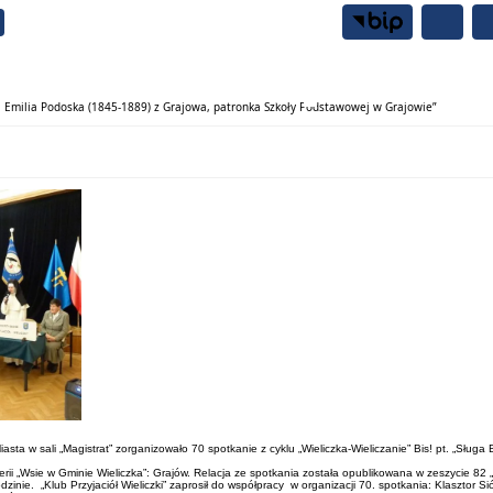
Samorząd
Mieszkańcy
nka Emilia Podoska (1845-1889) z Grajowa, patronka Szkoły Podstawowej w Grajowie”
Miasta w sali „Magistrat” zorganizowało 70 spotkanie z cyklu „Wieliczka-Wieliczanie” Bis! pt. „Sł
rii „Wsie w Gminie Wieliczka”: Grajów. Relacja ze spotkania została opublikowana w zeszycie 82 „Bib
dzinie. „Klub Przyjaciół Wieliczki” zaprosił do współpracy w organizacji 70. spotkania: Klasztor 