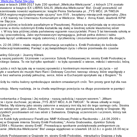
 Wieliczka Rafał Ślęczka
.
waż w latach 1998-2017 było 230 spotkań „Wieliczka-Wieliczanie”, z których 174 zostało
dstawione w książce EX LIBRIS SALIS „Wieliczka-Wieliczanie” Bis!. Ocalić przeszłość od
prezentowała nowości wydawnicze: książki Piotra Stefaniaka pt. „TYŚ MÓJ, JA TWOJA
regionalizmy-małe ojczyny” tom XVII , bezpłatny miesięcznik regionalny „Głos
zka i z XX kwesty na Cmentarzu Komunalnym w Wieliczce. Wraz z Anną Kisiel, skarbnik KPW
nie Ślęczce.
esiące później w kościele parafialnym w Ptaszkowej. Rodzina ta wyróżniała się w otoczeniu
enia w domu rodzinnym Emilia kształciła się dalej w średniej szkole klasztornej sióstr
 W trzy lata później zdała państwowy egzamin nauczycielski. Przez 5 lat kierowała szkołą w
cią i pracowitością. Jako wychowawczyni wymagająca, jednak pełna dobroci i taktu
a łączyć umiłowanie reguły zakonnej z życzliwością i zrozumieniem potrzeb dla drugich.
 22.06.1994 r. miała miejsce ekshumacja szczątków s. Emilii Podoskiej do kościoła
diecezji krakowskiej. Pamięć o jej świątobliwym życiu i ofierze przetrwała do czasów
weliny Górczyk i Joanny Klimek.
ą naszej patronki. Uczniowie i uczennice Szkoły Podstawowej im. siostry Emilii Podoskiej w
iego świata. To nie był tylko spektakl – to była opowieść o wierze, miłości i wierności, którą
 Każda z nich łączyła się w naszej opowieści z konkretnym momentem z jej życia – od
zyło z szarfami do muzyki Hani Rani i Dobrawy Czocher, tworząc obrazy, które współgrały z
re bez wahania podały jałmużnę, serce, które w Eucharystii spotykało się z Bogiem.” To
uściły ku niebu balony symbolizujące siedem omawianych cnót. Ten prosty gest był dla nas
 pokoju. Mamy nadzieję, że ta chwila wspólnego przeżycia na długo pozostanie w pamięci
norbertanka z Grajowa i Jej rodzina - naszą radością i naszym wzorem.”: „Witam
ycie i życie duchowe, jej słowa „TYŚ JEST MÓJ, A JA TWOJA”. Te słowa utkwiły w mojej
Nieba. My idziemy jako siostry zakonne a wszyscy inni idą też do tego samego celu. Siostra
dzo wdzięczne jako Zakon, Klasztor, że nasza siostra jest patronką szkoły w Grajowie. My
zystkich pozdrawiam od nas sióstr z Salwatora. Dziękuję uczennicom i uczniom, którzy tak
ść Boże.”
ierz Kubik były proboszcz Parafii pw. NMP Królowej Polski w Raciborsku - „14.06.2009 r.
 w Grajowie imienia Siostry Emilii Podoskiej.”; Aneta Grabowska, dyrektor Szkoły
w 1994 r. Różaniec siostry Emilii”. Prowadząca spotkanie podziękowała prelegentom za
nie „Wieliczka-Wieliczanie” Bis! uwaga wyjątkowo w czwartek 18.12.b.r. o godz.16.00-tej w
zkoły Podstawowej w Grajowie im. siostry Emilii Podoskiej, mieszkańcy Grajowa z byłą