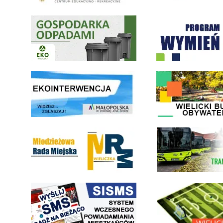
Gospodarka odpadami na terenie Miasta i Gminy Wieliczka
Program "Czyste Powietrze" 
link do strony ekointerwencja dot.- powietrza
link do strony - Wielicki Bu
Młodzieżowa Rada Miejska w Wieliczce
link do strony Wielickiej Sp
link do strony systemu wczesnego ostrzegania mieszkańców SISMS
link do opisu projektu Wielic