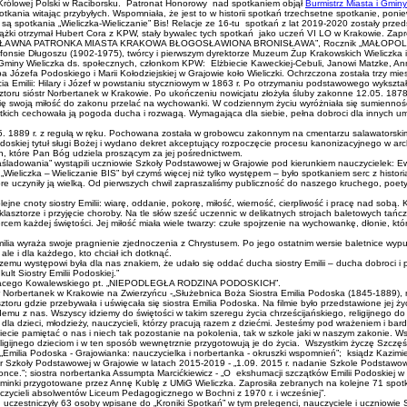
P Królowej Polski w Raciborsku. Patronat Honorowy nad spotkaniem objął
Burmistrz Miasta i Gminy
ania witając przybyłych. Wspomniała, że jest to w historii spotkań trzechsetne spotkanie, ponie
 są spotkania „Wieliczka-Wieliczanie” Bis! Relacje ze 16-tu spotkań z lat 2019-2020 zostały prze
siążki otrzymał Hubert Cora z KPW, stały bywalec tych spotkań jako uczeń VI LO w Krakowie. Za
NA PATRONKA MIASTA KRAKOWA BŁOGOSŁAWIONA BRONISŁAWA”, Rocznik „MAŁOPOLSKA-regiony-
 pt. Alfonsie Długoszu (1902-1975), twórcy i pierwszym dyrektorze Muzeum Żup Krakowskich Wielic
i Gminy Wieliczka ds. społecznych, członkom KPW: Elżbiecie Kaweckiej-Cebuli, Janowi Matzke, An
a Józefa Podoskiego i Marii Kołodziejskiej w Grajowie koło Wieliczki. Ochrzczona została trzy mi
acia Emilii: Hilary i Józef w powstaniu styczniowym w 1863 r. Po otrzymaniu podstawowego wykształc
oru sióstr Norbertanek w Krakowie. Po ukończeniu nowicjatu złożyła śluby zakonne 12.05. 1878 r.
a się swoją miłość do zakonu przelać na wychowanki. W codziennym życiu wyróżniała się sumiennoś
ich cechowała ją pogoda ducha i rozwagą. Wymagająca dla siebie, pełna dobroci dla innych umiał
 05. 1889 r. z regułą w ręku. Pochowana została w grobowcu zakonnym na cmentarzu salawatorskim.
doskiej tytuł sługi Bożej i wydano dekret akceptujący rozpoczęcie procesu kanonizacyjnego w archi
, które Pan Bóg udziela proszącym za jej pośrednictwem.
naśladowania” wystąpili uczniowie Szkoły Podstawowej w Grajowie pod kierunkiem nauczycielek: E
Wieliczka – Wieliczanie BIS” był czymś więcej niż tylko występem – było spotkaniem serc z histori
tóre uczyniły ją wielką. Od pierwszych chwil zapraszaliśmy publiczność do naszego kruchego, poetyck
ne cnoty siostry Emilii: wiarę, oddanie, pokorę, miłość, wierność, cierpliwość i pracę nad sobą.
lasztorze i przyjęcie choroby. Na tle słów sześć uczennic w delikatnych strojach baletowych tańc
rcem każdej świętości. Jej miłość miała wiele twarzy: czułe spojrzenie na wychowankę, dłonie, któ
Emilia wyraża swoje pragnienie zjednoczenia z Chrystusem. Po jego ostatnim wersie baletnice wyp
ale i dla każdego, kto chciał ich dotknąć.
zemu występowi była dla nas znakiem, że udało się oddać ducha siostry Emilii – ducha dobroci i
lt Siostry Emilii Podoskiej.”
na Ignacego Kowalewskiego pt. „NIEPODLEGŁA RODZINA PODOSKICH”.
tr Norbertanek w Krakowie na Zwierzyńcu -„Służebnica Boża Siostra Emilia Podoska (1845-1889), 
toru gdzie przebywała i uświęcała się siostra Emilia Podoska. Na filmie było przedstawione jej ż
emu z nas. Wszyscy idziemy do świętości w takim szeregu życia chrześcijańskiego, religijnego do 
la dzieci, młodzieży, nauczycieli, którzy pracują razem z dziećmi. Jesteśmy pod wrażeniem i bar
ecie pamiętać o nas i niech tak pozostanie na pokolenia, tak w szkole jaki w naszym zakonie. Ws
 religijnego dzieciom i w ten sposób wewnętrznie przygotowują je do życia. Wszystkim życzę Szczę
yk - „Emilia Podoska - Grajowianka: nauczycielka i norbertanka - okruszki wspomnień”; ksiądz Kazim
or Szkoły Podstawowej w Grajowie w latach 2015-2019 - „1.09. 2015 r. nadanie Szkole Podstawowej
ronce.”; siostra norbertanka Assumpta Marcićkiewicz - „O ekshumacji szczątków Emilii Podoskiej 
inki przygotowane przez Annę Kublę z UMiG Wieliczka. Zaprosiła zebranych na kolejne 71 spotka
nauczycieli absolwentów Liceum Pedagogicznego w Bochni z 1970 r. i wcześniej”.
czestniczyły 63 osoby wpisane do „Kroniki Spotkań” w tym prelegenci, nauczyciele i uczniowie S