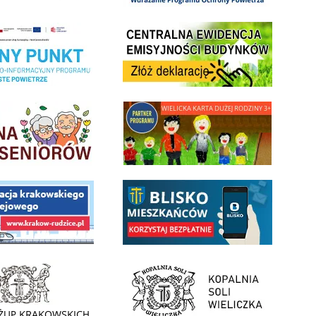
Centrala Ewidencja Emisyjności Budynków - złóż deklarac
ramu Czyste Powietrze w Gminie Wieliczka
minnej Rady Seniorow - Wieliczka
link do strony - Wielicka Karta Dużej Rodziny
 Funduszu Społecznego
link do opisu aplikacji - BLISKO, Gmina Wieliczka w aplika
ojektu budowy linii kolejowej Krakow Rudzice
- Muzeum Żup Krakowskich Wieliczka
link do strony Kopalni Soli Wieliczka