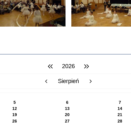
2026
poprzedni rok
następny rok
Sierpień
poprzedni miesiąc
następny miesiąc
5
6
7
12
13
14
19
20
21
26
27
28