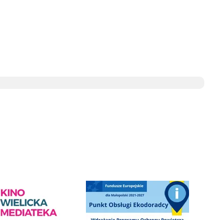
SAG w wieliczce
Słowackiego w Wieliczce
ediateka - zapraszamy
Punkt Obsługi Ekodoradcy Wieliczka