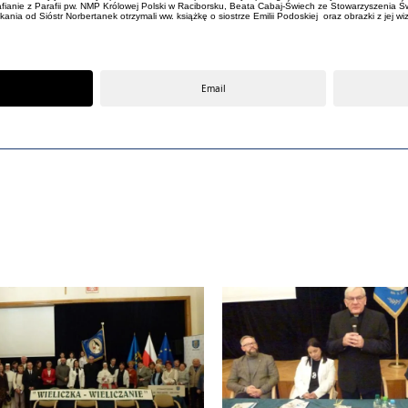
afianie z Parafii pw. NMP Królowej Polski w Raciborsku, Beata Cabaj-Świech ze Stowarzyszenia Św
ania od Sióstr Norbertanek otrzymali ww. książkę o siostrze Emilii Podoskiej oraz obrazki z jej 
Email