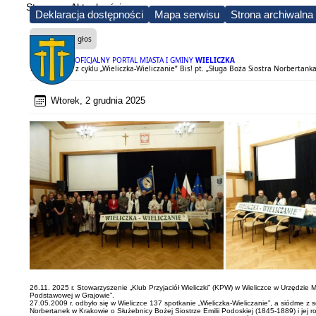
Strona
Aktualności
Deklaracja dostępności
Mapa serwisu
Strona archiwalna
Czytaj na głos
OFICJALNY PORTAL MIASTA I GMINY
WIELICZKA
70 spotkanie z cyklu „Wieliczka-Wieliczanie” Bis! pt. „Sługa Boża Siostra Norberta
Wtorek, 2 grudnia 2025
26.11. 2025 r. Stowarzyszenie „Klub Przyjaciół Wieliczki” (KPW) w Wieliczce w Urzędzie 
Podstawowej w Grajowie”.
27.05.2009 r. odbyło się w Wieliczce 137 spotkanie „Wieliczka-Wieliczanie”, a siódme z se
Norbertanek w Krakowie o Służebnicy Bożej Siostrze Emilii Podoskiej (1845-1889) i jej ro