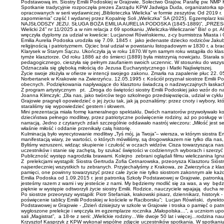
Podstawową im. Siostry Emilii Podoskiej w Grajowie, Sołectwo Grajów, Parafię pw. NM
Spotkanie tradycyjnie rozpoczęła prezes Zarządu KPW Jadwiga Duda, organizatorka spotk
opracowanych w serii wydawniczej „Biblioteczka Wielicka” w formie zeszytów. Od 2019 r.
zapomnienia” część I wydanej przez Kopalnię Soli „Wieliczka” SA (2025). Egzemplarz k
NAJSŁODSZY JEZU. SŁUGA BOŻA EMILIA AURELIA PODOSKA (1845-1889)”, „PRZESŁAW
Wielicki 24” nr 11/2025 a w nim relacja z 69 spotkaniu „Wieliczka-Wieliczanie” Bis! o
wręczyła dyplomy za udział w kweście: Lucjanowi Rówińskiemu, z-cy burmistrza Miasta 
Emilia Aurelia Podoska urodziła się 7.09. 1845 r. jako jedenaste dziecko rodziców Jakub
religijnością i patriotyzmem. Ojciec brał udział w powstaniu listopadowym w 1830 r, a br
Klarysek w Starym Sączu. Ukończyła ją w roku 1870.W tym samym roku wstąpiła do klaszt
tymże klasztorze. Od roku 1886 aż do śmierci (1889) była mistrzynią nowicjatu. Starał
pedagogicznego, cieszyła się pełnym zaufaniem swoich uczennic. W stosunku do wszystk
Odznaczała się głęboką miłością do Jezusa Eucharystycznego i Matki Najświętszej.
Życie swoje złożyła w ofierze w intencji swojego zakonu. Zmarła na zapalenie płuc 22.
Norbertanek w Krakowie na Zwierzyńcu. 12.05.1995 r. Kościół przyznał siostrze Emilii Po
obecnych. Podziękowania napływające do klasztoru świadczą o nadzwyczajnych łaskach
Z program artystycznym pt. „Droga do świętości siostry Emilii Podoskiej jako wzór do 
Joanna Klimczyk: „Dla nas, jako twórców tego szkolnego przedsięwzięcia, udział w cyklu „
Grajowie pragnęli opowiedzieć o jej życiu tak, jak ją poznaliśmy: przez cnoty i wybory, k
staraliśmy się wypowiedzieć gestem i słowem.
Mini prezentacja miała formę kameralnego spektaklu. Dwóch narratorów przywoływało kolej
dzieciństwa pełnego modlitwy, przez patriotyczne poświęcenie rodziny, aż po posługę w k
narracją. Jedno z czytanych zdań szczególnie oddawało nastrój wieczoru: „Miłość jest se
właśnie miłość i oddanie przenikały całą historię.
Kulminacją było wyrecytowanie modlitwy „Tyś mój, ja Twoja”– wiersza, w którym siostra 
manifestacją wiary, że wartości, o których mówiliśmy, są drogowskazem nie tylko dla nas, 
Byliśmy wzruszeni, widząc skupienie i czułość w oczach widzów. Cisza towarzysząca nas
uczestników i stanie się zachętą, by szukać świętości w codziennych wyborach i szerzyć ku
Publiczność występ nagrodziła brawami. Kolejno zebrani oglądali filmu wieliczani
Z prelekcjami wystąpili: Siostra Gertruda Zofia Cetnarowska, przeorysza Klasztoru Siós
najserdeczniej wszystkich tu zebranych. Przyjechałyśmy z Krakowa, ze Zwierzyńca z klasz
pamięci, one powinny towarzyszyć przez całe życie nie tylko siostrom zakonnym ale każd
Emilia Podoska od 1.09.2015 r. jest patronką Szkoły Podstawowej w Grajowie, patronką d
jesteśmy razem z wami i wy jesteście z nami. My będziemy modlić się za was, a wy będzi
pięknie w występie odtworzyli życie siostry Emilii. Rodzice, nauczyciele wpajają ducha
Po siostrze przeoryszy wystąpili: Piotr Stefaniak, krakowski pisarz, dziennikarz, histor
poświęcenie tablicy Emilii Podoskiej w kościele w Raciborsku”; Lucjan Rówiński, dyrekt
Podstawowej w Grajowie - „Dzień dzisiejszy w szkole w Grajowie i troska o pamięć o pat
wygłoszone prelekcje i wręczyła im egzemplarze rocznika „Małopolska…”, a uczniom upom
sali „Magistrat”, a 18-te z serii: „Wielickie rodziny…We dwoje 50 lat i więcej…rodzina 
Krzysztof Kasprzyk z KPW wykonał wspólne zdjęcie uczestników spotkania. W spotkaniu u