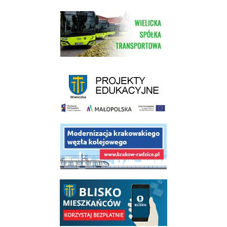
link do strony Wielickiej Spółki Transportowej
link do strony - projekty edukacyjne dofinansowane z Europejskiego
link do opisu projektu budowy linii kolejowej Krakow Rudzice
link do opisu aplikacji - BLISKO, Gmina Wieliczka w aplikacji Blisko