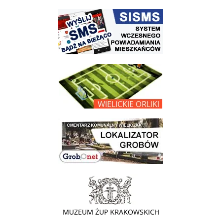
link do strony systemu wczesnego ostrzegania mieszkańców SISMS
link do opisu projektu Wielickie Orliki
link do lokalizatora grobów na wielickim cmentarzu - grobnet
link do strony - Muzeum Żup Krakowskich Wieliczka