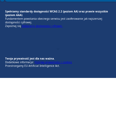
Spełniamy standardy dostępności WCAG 2.2 (poziom AA) oraz prawie wszystkie
(poziom AAA).
Fundamentem powstania obecnego serwisu jest zaoferowanie jak najszerszej
dostępności cyfrowej.
Zapoznaj się
Deklaracją dostępności cyfrowej.
EU AI Act
RODO Zgodne
RODO przyjazne narzędzia
Twoja prywatność jest dla nas ważna.
Dodatkowe informacje:
Polityka prywatności i cookies
Przestrzegamy EU Artificial Intelligence Act.