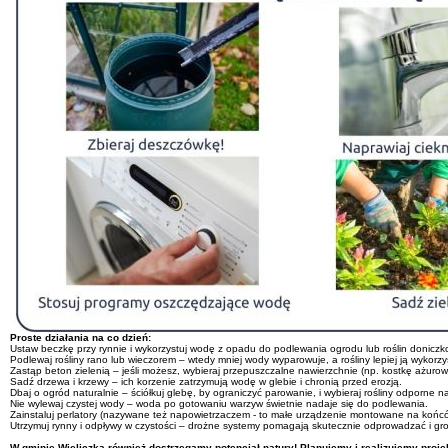
Proste działania na co dzień:
Ustaw beczkę przy rynnie i wykorzystuj wodę z opadu do podlewania ogrodu lub roślin donicz
Podlewaj rośliny rano lub wieczorem – wtedy mniej wody wyparowuje, a rośliny lepiej ją wykorzy
Zastąp beton zielenią – jeśli możesz, wybieraj przepuszczalne nawierzchnie (np. kostkę ażurow
Sadź drzewa i krzewy – ich korzenie zatrzymują wodę w glebie i chronią przed erozją.
Dbaj o ogród naturalnie – ściółkuj glebę, by ograniczyć parowanie, i wybieraj rośliny odporne n
Nie wylewaj czystej wody – woda po gotowaniu warzyw świetnie nadaje się do podlewania.
Zainstaluj perlatory (nazywane też napowietrzaczem - to małe urządzenie montowane na końcówc
Utrzymuj rynny i odpływy w czystości – drożne systemy pomagają skutecznie odprowadzać i 
W gminie Wieliczka również dostrzegamy potencjał natury! Planujemy i realizujemy projek