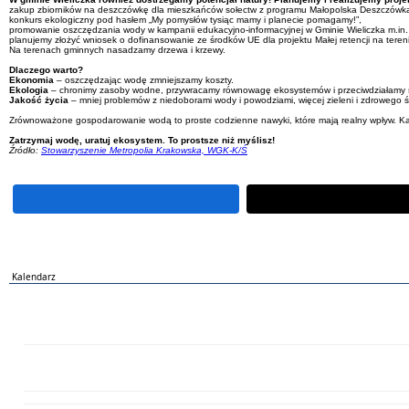
zakup zbiorników na deszczówkę dla mieszkańców sołectw z programu Małopolska Deszczówk
konkurs ekologiczny pod hasłem „My pomysłów tysiąc mamy i planecie pomagamy!”,
promowanie oszczędzania wody w kampanii edukacyjno-informacyjnej w Gminie Wieliczka m.in. 
planujemy złożyć wniosek o dofinansowanie ze środków UE dla projektu Małej retencji na teren
Na terenach gminnych nasadzamy drzewa i krzewy.
Dlaczego warto?
Ekonomia
– oszczędzając wodę zmniejszamy koszty.
Ekologia
– chronimy zasoby wodne, przywracamy równowagę ekosystemów i przeciwdziałamy
Jakość życia
– mniej problemów z niedoborami wody i powodziami, więcej zieleni i zdrowego 
Zrównoważone gospodarowanie wodą to proste codzienne nawyki, które mają realny wpływ. Każda 
Zatrzymaj wodę, uratuj ekosystem. To prostsze niż myślisz!
Źródło:
Stowarzyszenie Metropolia Krakowska, WGK-K/Ś
Kalendarz
PN
WT
ŚR
CZ
PI
SO
NI