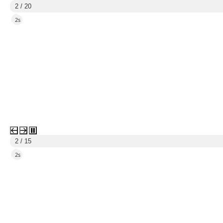
3 / 20
5s
3 / 15
5s