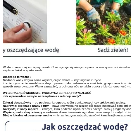
Woda to nasz najcenniejszy zasób. Choć wydaje się niewyczerpana, w rzeczywistości ziemskie 
wspierać lokalne społeczności.
Dlaczego to ważne?
Niedobór wody dotyka coraz większą część świata – zbyt szybkie zużycie
i zanieczyszczenie zasobów wodnych prowadzi do problemów w rolnictwie, gospodarce i codzi
sposób zrównoważony. Warto zauważyć, iż ochrona wód to także troska o bioróżnorodność – rze
WYBIERAJĄC ŚWIADOMIE TWORZYSZ LEPSZĄ PRZYSZŁOŚĆ
Jak wprowadzić nawyki oszczędzania i retencji wody?
Zbieraj deszczówkę
– do podlewania ogrodu, roślin doniczkowych czy spłukiwania toalety.
Naprawiaj cieknące krany i rury
– nawet niewielka nieszczelność może marnować setki litrów
Korzystaj z wody mądrze
– zakręcaj kran podczas mycia zębów i naczyń, stosuj programy os
Wspieraj naturalną retencję
– sadzenie drzew, tworzenie ogrodów deszczowych i małych zbi
Dbaj o lokalne ekosystemy wodne
– nie zanieczyszczaj rzek, stawów i kanalizacji deszczowej