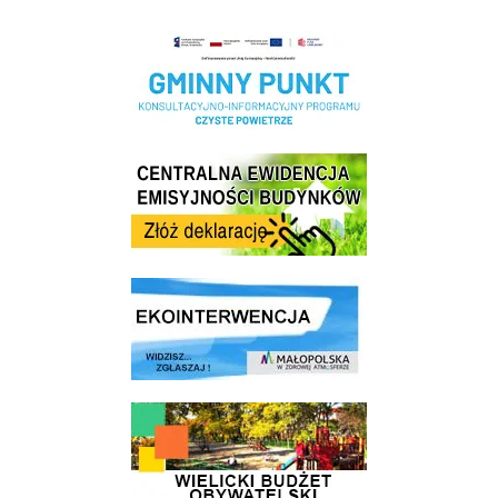
Realizacja Programu Czyste Powietrze w Gminie Wieliczka
Centrala Ewidencja Emisyjności Budynków - złóż deklarację
link do strony ekointerwencja dot.- powietrza
link do strony - Wielicki Budżet Obywatelski