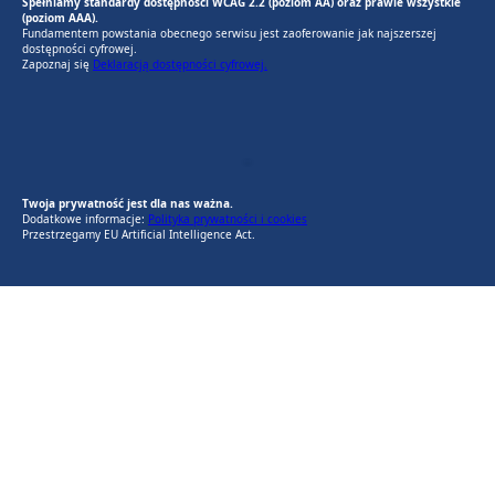
Spełniamy standardy dostępności WCAG 2.2 (poziom AA) oraz prawie wszystkie
(poziom AAA).
Fundamentem powstania obecnego serwisu jest zaoferowanie jak najszerszej
dostępności cyfrowej.
Zapoznaj się
Deklaracją dostępności cyfrowej.
EU AI Act
RODO Zgodne
RODO przyjazne narzędzia
Twoja prywatność jest dla nas ważna.
Dodatkowe informacje:
Polityka prywatności i cookies
Przestrzegamy EU Artificial Intelligence Act.