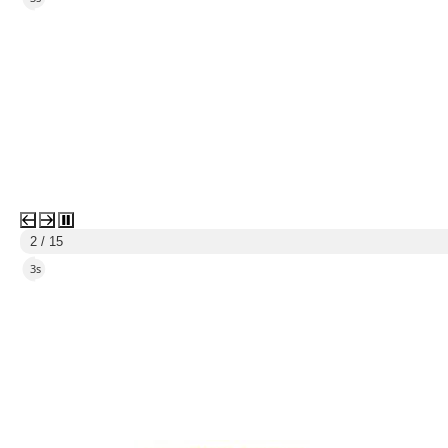
2 / 15
2s
link do strony Centrum Edukacyjno Rekreacyjne