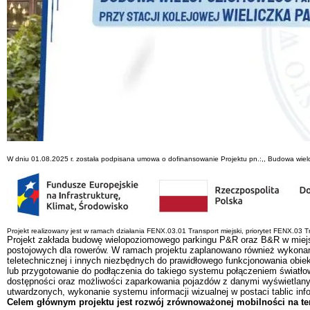
W dniu 01.08.2025 r. została podpisana umowa o dofinansowanie Projektu pn.:,, Budowa wielop
Projekt realizowany jest w ramach działania FENX.03.01 Transport miejski, priorytet FENX.03 
Projekt zakłada budowę wielopoziomowego parkingu P&R oraz B&R w miejsc
postojowych dla rowerów. W ramach projektu zaplanowano również wykonanie 
teletechnicznej i innych niezbędnych do prawidłowego funkcjonowania obiek
lub przygotowanie do podłączenia do takiego systemu połączeniem światło
dostępności oraz możliwości zaparkowania pojazdów z danymi wyświetlanym
utwardzonych, wykonanie systemu informacji wizualnej w postaci tablic in
Celem głównym projektu jest rozwój zrównoważonej mobilności na te