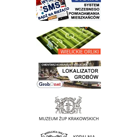
link do opisu projektu Wielickie Orliki
link do lokalizatora grobów na wielickim cmentarzu - grobnet
link do strony - Muzeum Żup Krakowskich Wieliczka
link do strony Kopalni Soli Wieliczka