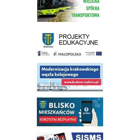
link do strony - projekty edukacyjne dofinansowane z Europejskiego
link do opisu projektu budowy linii kolejowej Krakow Rudzice
link do opisu aplikacji - BLISKO, Gmina Wieliczka w aplikacji Blisko
link do strony systemu wczesnego ostrzegania mieszkańców SISMS