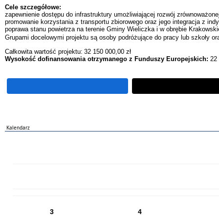
Cele szczegółowe:
zapewnienie dostępu do infrastruktury umożliwiającej rozwój zrównoważone
promowanie korzystania z transportu zbiorowego oraz jego integracja z 
poprawa stanu powietrza na terenie Gminy Wieliczka i w obrębie Krakowsk
Grupami docelowymi projektu są osoby podróżujące do pracy lub szkoły o
Całkowita wartość projektu:
32 150 000,00 zł
Wysokość dofinansowania otrzymanego z Funduszy Europejskich:
22 
Kalendarz
PN
WT
ŚR
CZ
PI
SO
NI
3
4