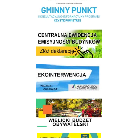
Centrala Ewidencja Emisyjności Budynków - złóż deklarację
link do strony ekointerwencja dot.- powietrza
link do strony - Wielicki Budżet Obywatelski
link do strony Wielicka Karta Aktywnego Seniora