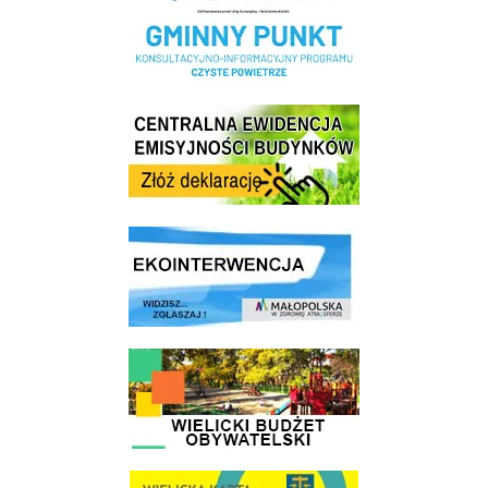
Centrala Ewidencja Emisyjności Budynków - złóż deklarację
link do strony ekointerwencja dot.- powietrza
link do strony - Wielicki Budżet Obywatelski
link do strony Wielicka Karta Aktywnego Seniora