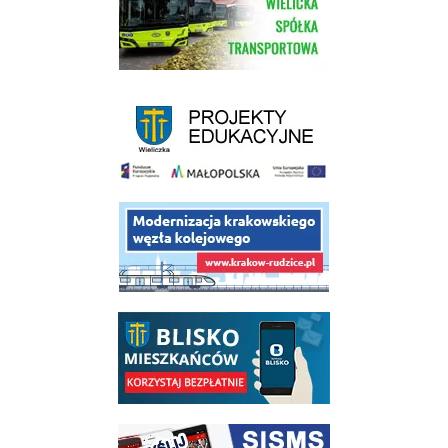
link do strony - projekty edukacyjne dofinansowane z Europejskiego
link do opisu projektu budowy linii kolejowej Krakow Rudzice
link do opisu aplikacji - BLISKO, Gmina Wieliczka w aplikacji Blisko
link do strony systemu wczesnego ostrzegania mieszkańców SISMS