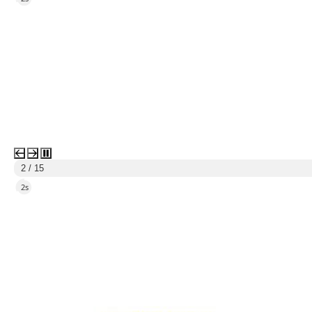
2 / 15
1s
link do strony Centrum Edukacyjno Rekreacyjne