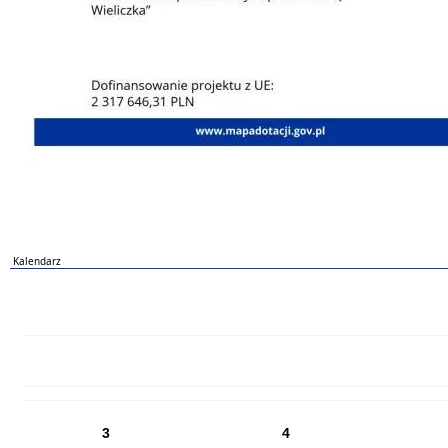
Kalendarz
PN
WT
ŚR
CZ
PI
SO
NI
3
4