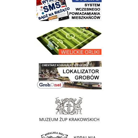
link do opisu projektu Wielickie Orliki
link do lokalizatora grobów na wielickim cmentarzu - grobnet
link do strony - Muzeum Żup Krakowskich Wieliczka
link do strony Kopalni Soli Wieliczka