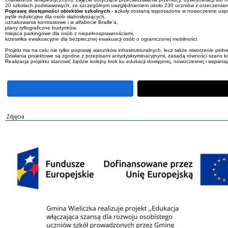
20 szkołach podstawowych, ze szczególnym uwzględnieniem około 230 uczniów z orzeczeniam
Popraw
ę
dostępności
obiektów szkolnych
- s
zkoły
zosta
ną wyposażone w nowoczesne uspr
pętle indukcyjne dla osób słabosłyszących,
oznakowania kontrastowe i w alfabecie Braille’a,
plany tyflograficzne budynków,
miejsca parkingowe dla osób z niepełnosprawnościami,
krzesełka ewakuacyjne dla bezpiecznej ewakuacji osób o ograniczonej mobilności.
Projekt ma na celu nie tylko poprawę warunków infrastrukturalnych, lecz także stworzenie pełn
Działania projektowe są zgodne z przepisami antydyskryminacyjnymi, zasadą równości szans 
Realizacja projektu stanowić będzie kolejny krok ku edukacji dostępnej, nowoczesnej i wspieraj
Zdjęcia