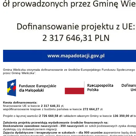
Gmina Wieliczka otrzymała dofinansowanie ze środków Europejskiego Funduszu Społecznego P
przez Gminę Wieliczka”.
Kwota dofinansowania:
finansowanie UE w kwocie
2 317 646,31
zł,
współfinansowanie krajowe z budżetu państwa w kwocie
272 664,27
zł.
Projekt o łącznej wartości
2 726 660,58
zł
i wkładem własnym Gminy w kwocie
136 350,00
zł
bę
Założenia
projektu przewidują wydatkowanie środków finansowych na:
Doskonalenie zawodowe nauczycieli
- 350 nauczycieli
ze szkół podstawowych zyska dostęp 
dysleksją czy doświadczeniem migracji.
Zajęcia dydaktyczne i terapeutyczne w szkołach –
dla 900 uczniów
z
apewnione będą dodat
charakterze terapeutycznym), zajęcia dotyczące przeciwdziałania przemocy, dyskryminacji lub 