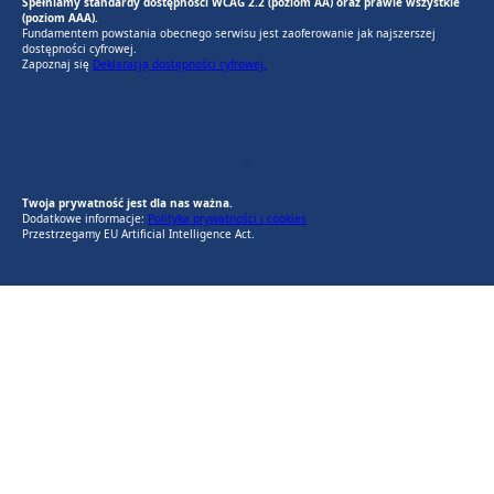
Spełniamy standardy dostępności WCAG 2.2 (poziom AA) oraz prawie wszystkie
(poziom AAA).
Fundamentem powstania obecnego serwisu jest zaoferowanie jak najszerszej
dostępności cyfrowej.
Zapoznaj się
Deklaracją dostępności cyfrowej.
EU AI Act
RODO Zgodne
RODO przyjazne narzędzia
Twoja prywatność jest dla nas ważna.
Dodatkowe informacje:
Polityka prywatności i cookies
Przestrzegamy EU Artificial Intelligence Act.