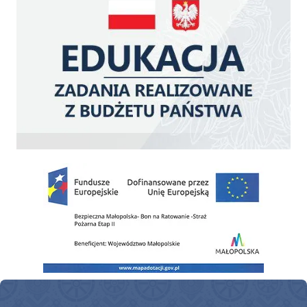
Zakup fabrycznie nowego, średniego samochodu ratowniczo-gaśniczego z napę