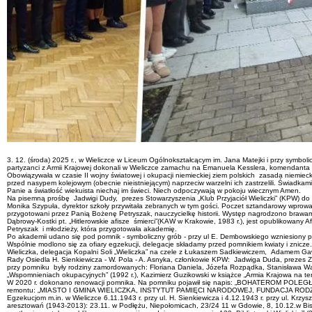
3. 12. (środa) 2025 r., w Wieliczce w Liceum Ogólnokształcącym im. Jana Matejki i przy symb
partyzanci z Armii Krajowej dokonali w Wieliczce zamachu na Emanuela Kesslera, komendanta
Obowiązywała w czasie II wojny światowej i okupacji niemieckiej ziem polskich zasada niemie
przed nasypem kolejowym (obecnie nieistniejącym) naprzeciw warzelni ich zastrzelili. Świadkam
Panie a światłość wiekuista niechaj im świeci. Niech odpoczywają w pokoju wiecznym Amen.
Na pisemną prośbę Jadwigi Dudy, prezes Stowarzyszenia „Klub Przyjaciół Wieliczki” (KPW) do
Monika Szypuła, dyrektor szkoły przywitała zebranych w tym gości. Poczet sztandarowy wprowadz
przygotowani przez Panią Bożenę Petryszak, nauczycielkę historii. Występ nagrodzono brawam
Dąbrowy-Kostki pt. „Hitlerowskie afisze śmierci”(KAW w Krakowie, 1983 r.), jest opublikowany
Petryszak i młodzieży, która przygotowała akademię.
Po akademii udano się pod pomnik - symboliczny grób - przy ul E. Dembowskiego wzn
Wspólnie modlono się za ofiary egzekucji, delegacje składamy przed pomnikiem kwiaty i znicze.
Wieliczka, delegacja Kopalni Soli „Wieliczka” na czele z Łukaszem Sadkiewiczem, Adamem Gaw
Rady Osiedla H. Sienkiewicza - W. Pola - A. Asnyka, członkowie KPW: Jadwiga Duda, prezes Za
przy pomniku były rodziny zamordowanych: Floriana Daniela, Józefa Rozpądka, Stanisława Wasi
„Wspomnieniach okupacyjnych” (1992 r.), Kazimierz Guzikowski w książce „Armia Krajowa na tere
W 2020 r. dokonano renowacji pomnika. Na pomniku pojawił się napis: „BOHATEROM 
remontu: „MIASTO I GMINA WIELICZKA, INSTYTUT PAMIĘCI NARODOWEJ, FUNDACJA RO
Egzekucjom m.in. w Wieliczce 6.11.1943 r. przy ul. H. Sienkiewicza i 4.12.1943 r. przy ul. K
aresztowań (1943-2013): 23.11. w Podłężu, Niepołomicach, 23/24 11 w Gdowie, 8, 10.12.w Biskupi