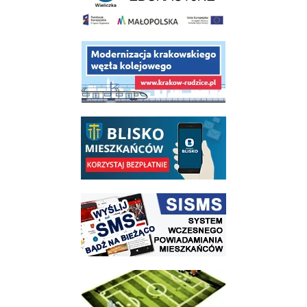
link do opisu projektu budowy linii kolejowej Krakow Rudzice
link do opisu aplikacji - BLISKO, Gmina Wieliczka w aplikacji Blisko
link do strony systemu wczesnego ostrzegania mieszkańców SISMS
link do opisu projektu Wielickie Orliki