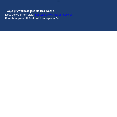
EU AI Act
RODO Zgodne
RODO przyjazne narzędzia
Twoja prywatność jest dla nas ważna.
Dodatkowe informacje:
Polityka prywatności i cookies
Przestrzegamy EU Artificial Intelligence Act.