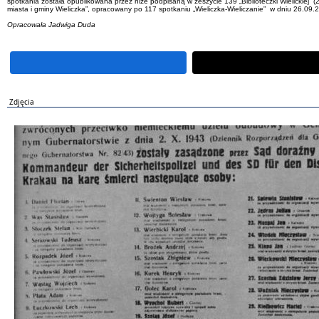
spotkania została opublikowana przez niże podpisaną w zeszycie 139 „Biblioteczki Wielickiej” (
miasta i gminy Wieliczka”, opracowany po 117 spotkaniu „Wieliczka-Wieliczanie” w dniu 26.09.
Opracowała Jadwiga Duda
Zdjęcia