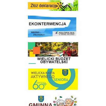
link do strony ekointerwencja dot.- powietrza
link do strony - Wielicki Budżet Obywatelski
link do strony Wielicka Karta Aktywnego Seniora
link do strony Gminnej Rady Seniorow - Wieliczka