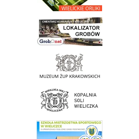
link do lokalizatora grobów na wielickim cmentarzu - grobnet
link do strony - Muzeum Żup Krakowskich Wieliczka
link do strony Kopalni Soli Wieliczka
link do SMS Wieliczka