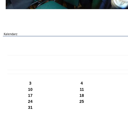
Kalendarz
PN
WT
ŚR
CZ
PI
SO
NI
3
4
10
11
17
18
24
25
31