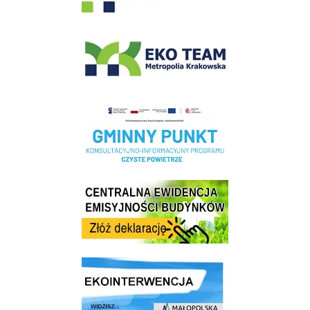
EKO-Team-Wieliczka
Realizacja Programu Czyste Powietrze w Gminie Wieliczka
Centrala Ewidencja Emisyjności Budynków - złóż deklarację
link do strony ekointerwencja dot.- powietrza