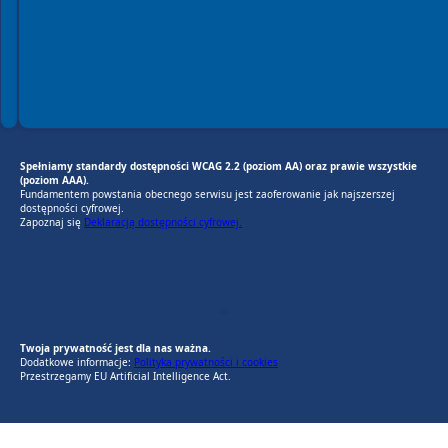
Spełniamy standardy dostępności WCAG 2.2 (poziom AA) oraz prawie wszystkie
(poziom AAA).
Fundamentem powstania obecnego serwisu jest zaoferowanie jak najszerszej
dostępności cyfrowej.
Zapoznaj się
Deklaracją dostępności cyfrowej.
EU AI Act
RODO Zgodne
RODO przyjazne narzędzia
Twoja prywatność jest dla nas ważna.
Dodatkowe informacje:
Polityka prywatności i cookies
Przestrzegamy EU Artificial Intelligence Act.