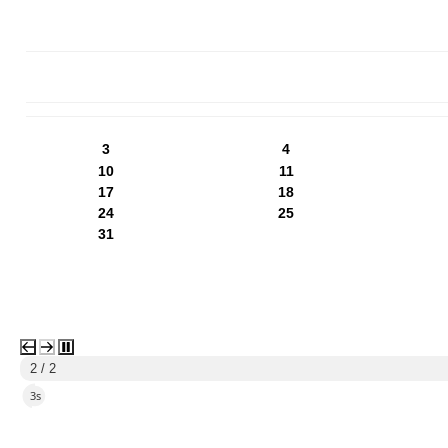
PN
WT
ŚR
CZ
PI
SO
NI
3
4
10
11
17
18
24
25
31
2 / 2
2s