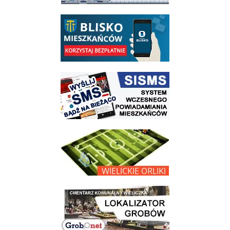
link do opisu aplikacji - BLISKO, Gmina Wieliczka w aplikacji Blisko
link do strony systemu wczesnego ostrzegania mieszkańców SISMS
link do opisu projektu Wielickie Orliki
link do lokalizatora grobów na wielickim cmentarzu - grobnet