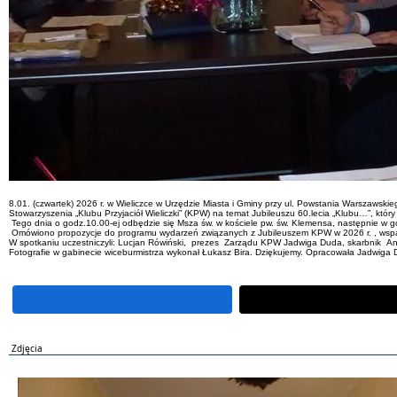
8.01. (czwartek) 2026 r. w Wieliczce w Urzędzie Miasta i Gminy przy ul. Powstania Warszawsk
Stowarzyszenia „Klubu Przyjaciół Wieliczki” (KPW) na temat Jubileuszu 60.lecia „Klubu…”, który
Tego dnia o godz.10.00-ej odbędzie się Msza św. w kościele pw. św. Klemensa, następnie w go
Omówiono propozycje do programu wydarzeń związanych z Jubileuszem KPW w 2026 r. , wsparci
W spotkaniu uczestniczyli: Lucjan Rówiński, prezes Zarządu KPW Jadwiga Duda, skarbnik Anna 
Fotografie w gabinecie wiceburmistrza wykonał Łukasz Bira. Dziękujemy. Opracowała Jadwiga
Zdjęcia