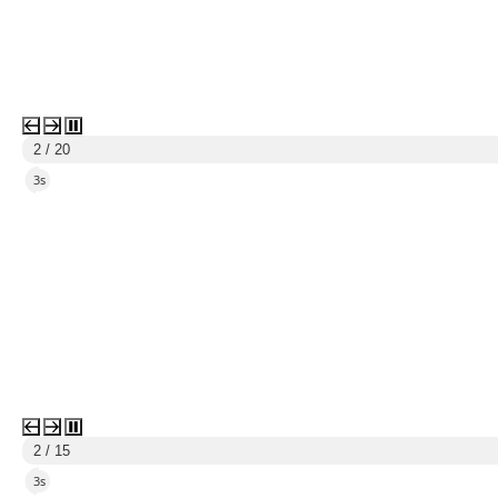
2 / 20
2s
2 / 15
2s