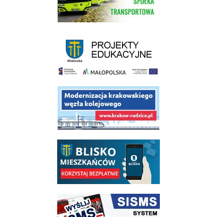
link do strony - projekty edukacyjne dofinansowane z Europejskiego
link do opisu projektu budowy linii kolejowej Krakow Rudzice
link do opisu aplikacji - BLISKO, Gmina Wieliczka w aplikacji Blisko
link do strony systemu wczesnego ostrzegania mieszkańców SISMS