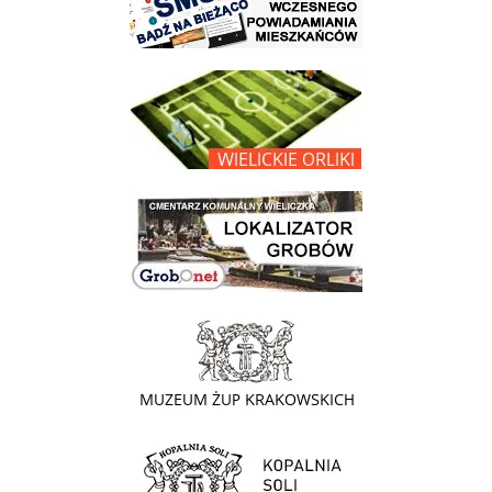
link do opisu projektu Wielickie Orliki
link do lokalizatora grobów na wielickim cmentarzu - grobnet
link do strony - Muzeum Żup Krakowskich Wieliczka
link do strony Kopalni Soli Wieliczka