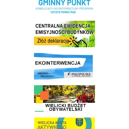
Centrala Ewidencja Emisyjności Budynków - złóż deklarację
link do strony ekointerwencja dot.- powietrza
link do strony - Wielicki Budżet Obywatelski
link do strony Wielicka Karta Aktywnego Seniora