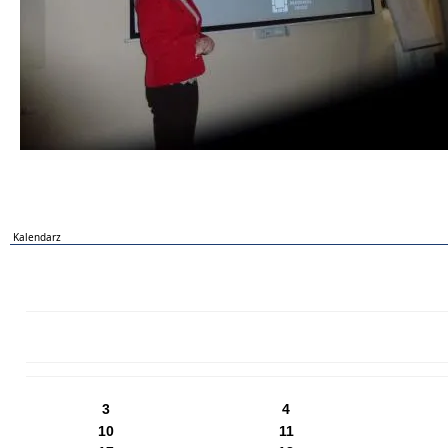
Kalendarz
PN
WT
ŚR
CZ
PI
SO
NI
3
4
10
11