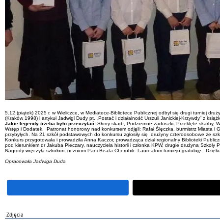
5.12.(piątek) 2025 r. w Wieliczce, w Mediatece-Bibliotece Publicznej odbył się drugi turniej dr
(Kraków 1998) i artykuł Jadwigi Dudy pt. „Postać i działalność Urszuli Janickiej-Krzywdy” z książk
Jakie legendy trzeba było przeczytać:
Słony skarb, Podziemne zaduszki, Przeklęte skarby, W
Wstęp i Dodatek. Patronat honorowy nad konkursem odjęli: Rafał Ślęczka, burmistrz Miasta i Gm
przybyłych. Na 21 szkół podstawowych do konkursu zgłosiły się drużyny czteroosobowe ze szkół: 
Konkurs przygotowała i prowadziła Anna Kaczor, prowadząca dział regionalny Biblioteki Publicz
pod kierunkiem dr Jakuba Pieczary, nauczyciela historii i członka KPW, drugie drużyna Szko
Nagrody wręczyła szkołom, uczniom Pani Beata Chorobik. Laureatom turnieju gratuluję. Dziękuj
Opracowała Jadwiga Duda
Zdjęcia