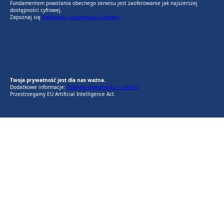
Fundamentem powstania obecnego serwisu jest zaoferowanie jak najszerszej
dostępności cyfrowej.
Zapoznaj się
Deklaracją dostępności cyfrowej.
EU AI Act
RODO Zgodne
RODO przyjazne narzędzia
Twoja prywatność jest dla nas ważna.
Dodatkowe informacje:
Polityka prywatności i cookies
Przestrzegamy EU Artificial Intelligence Act.