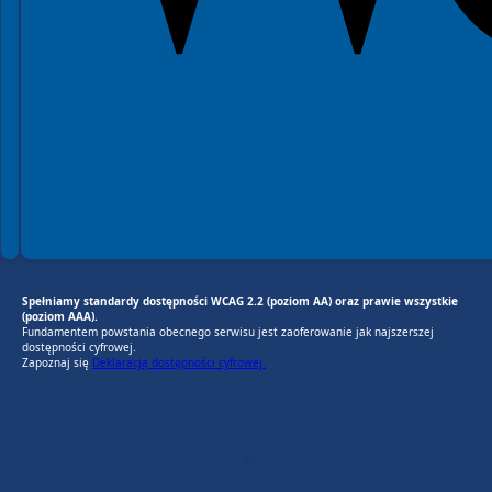
Spełniamy standardy dostępności WCAG 2.2 (poziom AA) oraz prawie wszystkie
(poziom AAA).
Fundamentem powstania obecnego serwisu jest zaoferowanie jak najszerszej
dostępności cyfrowej.
Zapoznaj się
Deklaracją dostępności cyfrowej.
EU AI Act
RODO Zgodne
RODO przyjazne narzędzia