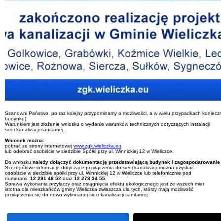
Szanowni Państwo, po raz kolejny przypominamy o możliwości, a w wielu przypadkach konieczno
budynku).
Warunkiem jest złożenie wniosku o wydanie warunków technicznych dotyczących instalacji
sieci kanalizacji sanitarnej.
Wniosek można:
pobrać ze strony internetowej
www.zgk.wieliczka.eu
lub odebrać osobiście w siedzibie Spółki przy ul. Winnickiej 12 w Wieliczce.
Do wniosku
należy dołączyć dokumentację przedstawiającą budynek i zagospodarowanie
Szczegółowe informacje dotyczące przyłączenia do sieci kanalizacji można uzyskać
osobiście w siedzibie spółki przy ul. Winnickiej 12 w Wieliczce lub telefonicznie pod
numerami:
12 291 48 52
oraz
12 278 34 55
.
Sprawa wykonania przyłączy oraz osiągnięcia efektu ekologicznego jest ze wszech miar
istotna dla mieszkańców gminy Wieliczka zwłaszcza dla tych, którzy mają możliwość
przyłączenia się do nowo wykonanej sieci kanalizacji sanitarnej