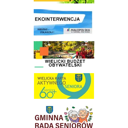
link do strony ekointerwencja dot.- powietrza
link do strony - Wielicki Budżet Obywatelski
link do strony Wielicka Karta Aktywnego Seniora
link do strony Gminnej Rady Seniorow - Wieliczka