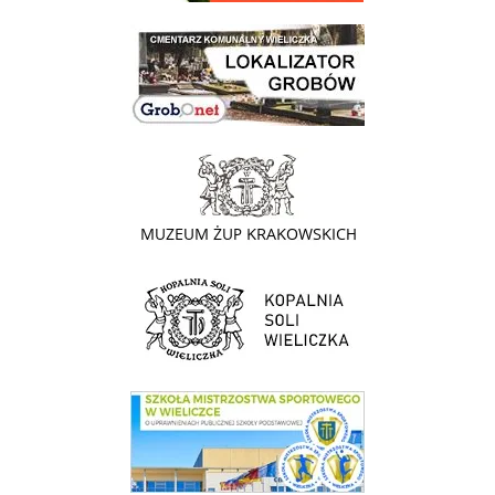
link do lokalizatora grobów na wielickim cmentarzu - grobnet
link do strony - Muzeum Żup Krakowskich Wieliczka
link do strony Kopalni Soli Wieliczka
link do SMS Wieliczka