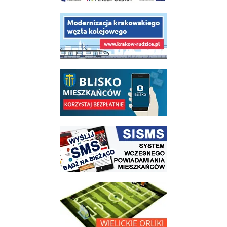
link do opisu projektu budowy linii kolejowej Krakow Rudzice
link do opisu aplikacji - BLISKO, Gmina Wieliczka w aplikacji Blisko
link do strony systemu wczesnego ostrzegania mieszkańców SISMS
link do opisu projektu Wielickie Orliki