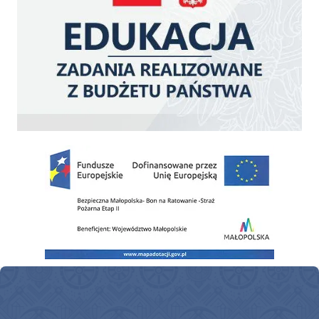
Zakup fabrycznie nowego, średniego samochodu ratowniczo-gaśniczego z napę