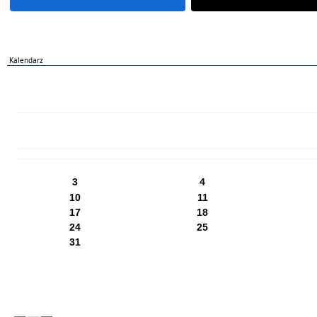
Kalendarz
PN
WT
ŚR
CZ
PI
SO
NI
3
4
10
11
17
18
24
25
31