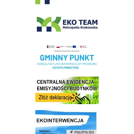
EKO-Team-Wieliczka
Realizacja Programu Czyste Powietrze w Gminie Wieliczka
Centrala Ewidencja Emisyjności Budynków - złóż deklarację
link do strony ekointerwencja dot.- powietrza