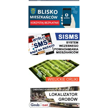
link do opisu aplikacji - BLISKO, Gmina Wieliczka w aplikacji Blisko
link do strony systemu wczesnego ostrzegania mieszkańców SISMS
link do opisu projektu Wielickie Orliki
link do lokalizatora grobów na wielickim cmentarzu - grobnet