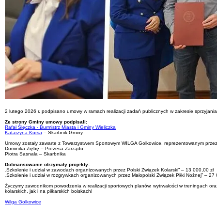
2 lutego 2026 r. podpisano umowy w ramach realizacji zadań publicznych w zakresie sprzyjania
Ze strony Gminy umowy podpisali:
Rafał Ślęczka - Burmistrz Miasta i Gminy Wieliczka
Katarzyna Kursa
– Skarbnik Gminy
Umowy zostały zawarte z Towarzystwem Sportowym WILGA Golkowice, reprezentowanym przez
Dominika Ziębę – Prezesa Zarządu
Piotra Sasnala – Skarbnika
Dofinansowanie otrzymały projekty:
„Szkolenie i udział w zawodach organizowanych przez Polski Związek Kolarski” – 13 000,00 zł
„Szkolenie i udział w rozgrywkach organizowanych przez Małopolski Związek Piłki Nożnej” – 27 
Życzymy zawodnikom powodzenia w realizacji sportowych planów, wytrwałości w treningach or
kolarskich, jak i na piłkarskich boiskach!
Wilga Golkowice