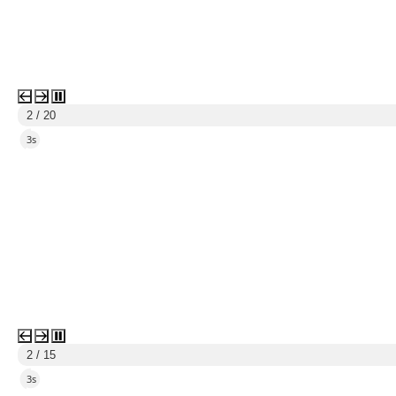
2 / 20
2s
2 / 15
2s