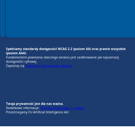
Spełniamy standardy dostępności WCAG 2.2 (poziom AA) oraz prawie wszystkie
(poziom AAA).
Fundamentem powstania obecnego serwisu jest zaoferowanie jak najszerszej
dostępności cyfrowej.
Zapoznaj się
Deklaracją dostępności cyfrowej.
EU AI Act
RODO Zgodne
RODO przyjazne narzędzia
Twoja prywatność jest dla nas ważna.
Dodatkowe informacje:
Polityka prywatności i cookies
Przestrzegamy EU Artificial Intelligence Act.