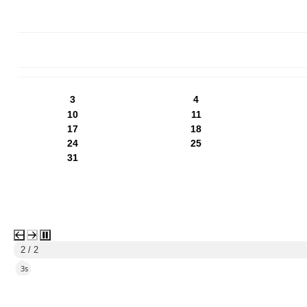
PN
WT
ŚR
CZ
PI
SO
NI
3
4
10
11
17
18
24
25
31
2 / 2
2s