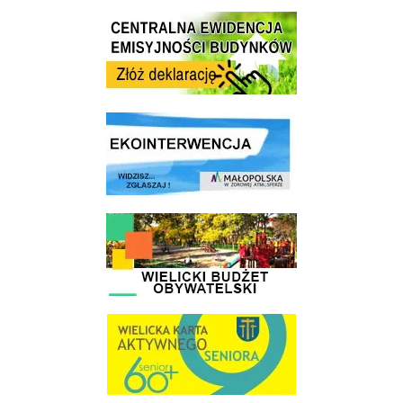
Centrala Ewidencja Emisyjności Budynków - złóż deklarację
link do strony ekointerwencja dot.- powietrza
link do strony - Wielicki Budżet Obywatelski
link do strony Wielicka Karta Aktywnego Seniora