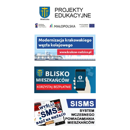
link do strony - projekty edukacyjne dofinansowane z Europejskiego
link do opisu projektu budowy linii kolejowej Krakow Rudzice
link do opisu aplikacji - BLISKO, Gmina Wieliczka w aplikacji Blisko
link do strony systemu wczesnego ostrzegania mieszkańców SISMS