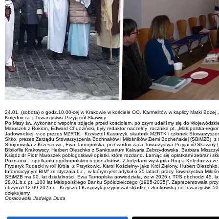
24.01. (sobota) o godz.10.00-cej w Krakowie w kościele OO. Karmelitów w kaplicy Matki Bożej 
Kolędnicza z Towarzystwa Przyjaciół Skawiny.
Po Mszy św. wykonano wspólne zdjęcie przed kościołem, po czym udaliśmy się do Wojewódzkiej Bi
Maroszek z Rokicin, Edward Chudziński, były redaktor naczelny rocznika pt. „Małopolska-region
Jadownickiej, v-ce prezes MZRTK, Krzysztof Kasprzyk, skarbnik MZRTK i członek Stowarzyszeni
Sitko, prezes Zarządu Stowarzyszenia Bochnaków i Miłośników Ziemi Bocheńskiej (SBiMZB) z m
Strojnowska z Krzeszowic, Ewa Tarnopolska, przewodnicząca Towarzystwa Przyjaciół Skawiny (
Bibliofile Krakowscy, Herbert Oleschko z Sanktuarium Kalwaria Zebrzydowska. Barbara Miszczy
Ksiądz dr Piotr Maroszek pobłogosławił opłatki, które rozdano. Łamiąc się opłatkami zebrani
Poznaniu - spotkaniu ogólnopolskim regionalistów. Z kolędami wystąpiła Grupa Kolędnicza ze
Fryderyk Rudecki w roli Króla z Przytkowic, Karol Kościelny- jako Król Zielony, Hubert Olesc
Informacyjnym BIM” ze stycznia b.r., w którym jest artykuł o 35 latach pracy Towarzystwa Miło
SBiMZB ma 90. lat działalności, Ewa Tarnoplska powiedziała, że w 2026 r. TPS obchodzi 45. lat 
28.01.b.r. pt. „100 lat Małopolskiego Banku Spółdzielczego (1925-2025)”. Zaprezentowała pr
otrzymał 12.09.2025 r. Krzysztof Kasprzyk przyjmował składkę członkowską od towarzystw: 50 z
dziękujemy.
Opracowała Jadwiga Duda