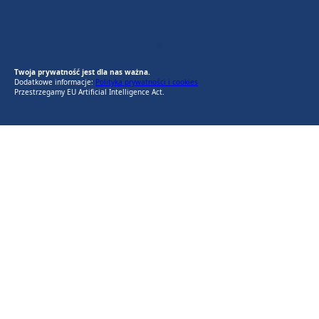
EU AI Act
RODO Zgodne
RODO przyjazne narzędzia
Twoja prywatność jest dla nas ważna.
Dodatkowe informacje:
Polityka prywatności i cookies
Przestrzegamy EU Artificial Intelligence Act.