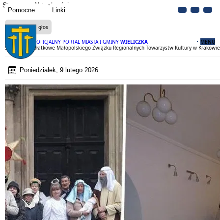
Strona
Aktualności
Pomocne
Linki
Czytaj na głos
OFICJALNY PORTAL MIASTA I GMINY
WIELICZKA
MENU
Spotkanie Opłatkowe Małopolskiego Związku Regionalnych Towarzystw Kultury w Krakowie
Poniedziałek, 9 lutego 2026