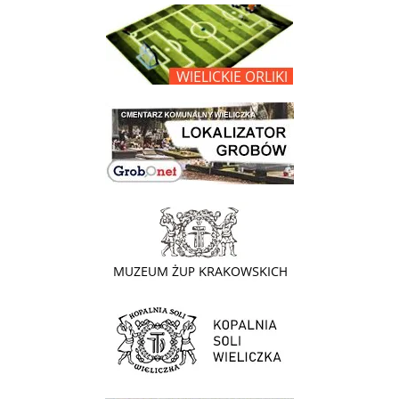
link do opisu projektu Wielickie Orliki
link do lokalizatora grobów na wielickim cmentarzu - grobnet
link do strony - Muzeum Żup Krakowskich Wieliczka
link do strony Kopalni Soli Wieliczka