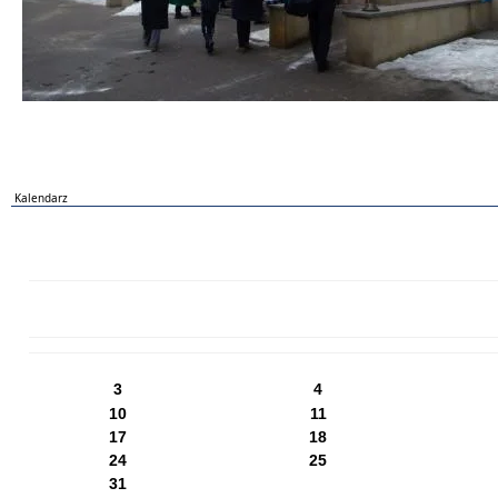
Kalendarz
PN
WT
ŚR
CZ
PI
SO
NI
3
4
10
11
17
18
24
25
31