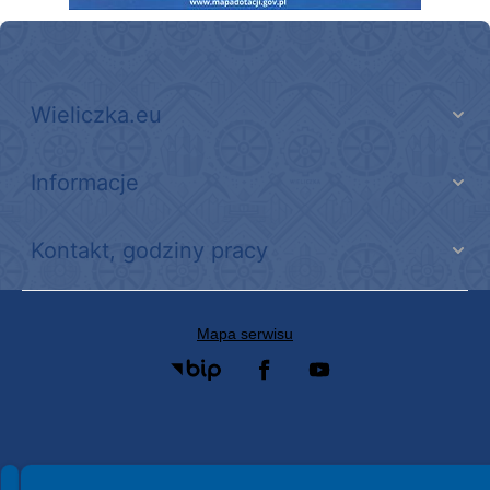
Wieliczka.eu
Informacje
Kontakt, godziny pracy
Mapa serwisu
Spełniamy standardy WCAG 2.2
Spełniamy standardy W3C