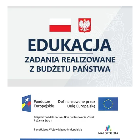
Edukacja - zadania realizowane z budżetu państwa
Zakup fabrycznie nowego, średniego samochodu ratowniczo-gaśniczego z napę