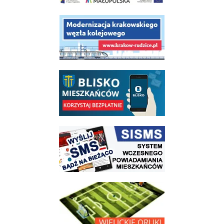
link do opisu projektu budowy linii kolejowej Krakow Rudzice
link do opisu aplikacji - BLISKO, Gmina Wieliczka w aplikacji Blisko
link do strony systemu wczesnego ostrzegania mieszkańców SISMS
link do opisu projektu Wielickie Orliki