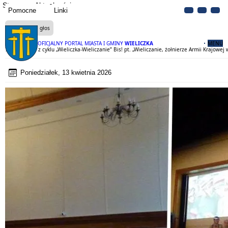
Strona
Aktualności
Pomocne
Linki
Czytaj na głos
OFICJALNY PORTAL MIASTA I GMINY
WIELICZKA
MENU
75 spotkanie z cyklu „Wieliczka-Wieliczanie” Bis! pt. „Wieliczanie, żołnierze Armii Krajo
Poniedziałek, 13 kwietnia 2026