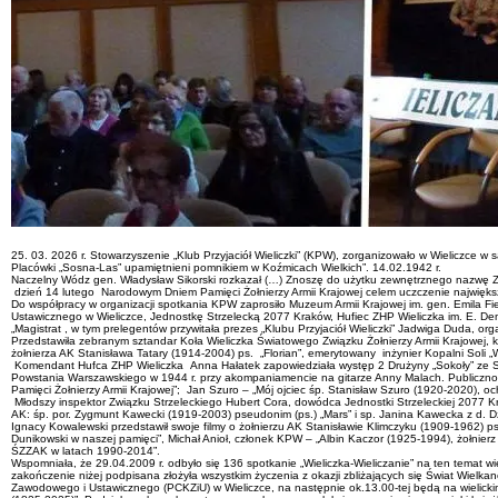
25. 03. 2026 r. Stowarzyszenie „Klub Przyjaciół Wieliczki” (KPW), zorganizowało w Wieliczce w sa
Placówki „Sosna-Las” upamiętnieni pomnikiem w Koźmicach Wielkich”. 14.02.1942 r.
Naczelny Wódz gen. Władysław Sikorski rozkazał (…) Znoszę do użytku zewnętrznego nazwę Zwi
dzień 14 lutego Narodowym Dniem Pamięci Żołnierzy Armii Krajowej celem uczczenie największej
Do współpracy w organizacji spotkania KPW zaprosiło Muzeum Armii Krajowej im. gen. Emila Fie
Ustawicznego w Wieliczce, Jednostkę Strzelecką 2077 Kraków, Hufiec ZHP Wieliczka im. E. De
„Magistrat , w tym prelegentów przywitała prezes „Klubu Przyjaciół Wieliczki” Jadwiga Duda, org
Przedstawiła zebranym sztandar Koła Wieliczka Światowego Związku Żołnierzy Armii Krajowej, kt
żołnierza AK Stanisława Tatary (1914-2004) ps. „Florian”, emerytowany inżynier Kopalni Soli
Komendant Hufca ZHP Wieliczka Anna Hałatek zapowiedziała występ 2 Drużyny „Sokoły” ze Szk
Powstania Warszawskiego w 1944 r. przy akompaniamencie na gitarze Anny Malach. Publiczność
Pamięci Żołnierzy Armii Krajowej”; Jan Szuro – „Mój ojciec śp. Stanisław Szuro (1920-2020), o
Młodszy inspektor Związku Strzeleckiego Hubert Cora, dowódca Jednostki Strzeleckiej 2077 Kr
AK: śp. por. Zygmunt Kawecki (1919-2003) pseudonim (ps.) „Mars” i sp. Janina Kawecka z d. Dz
Ignacy Kowalewski przedstawił swoje filmy o żołnierzu AK Stanisławie Klimczyku (1909-1962) ps
Dunikowski w naszej pamięci”, Michał Anioł, członek KPW – „Albin Kaczor (1925-1994), żołnierz
ŚZZAK w latach 1990-2014”.
Wspomniała, że 29.04.2009 r. odbyło się 136 spotkanie „Wieliczka-Wieliczanie” na ten temat wi
zakończenie niżej podpisana złożyła wszystkim życzenia z okazji zbliżających się Świat Wiel
Zawodowego i Ustawicznego (PCKZiU) w Wieliczce, na następnie ok.13.00-tej będą na wielickim cm