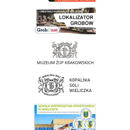
link do lokalizatora grobów na wielickim cmentarzu - grobnet
link do strony - Muzeum Żup Krakowskich Wieliczka
link do strony Kopalni Soli Wieliczka
link do SMS Wieliczka