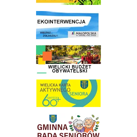
link do strony ekointerwencja dot.- powietrza
link do strony - Wielicki Budżet Obywatelski
link do strony Wielicka Karta Aktywnego Seniora
link do strony Gminnej Rady Seniorow - Wieliczka