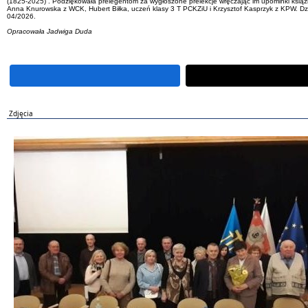
(1825-2025)”. Podziękowała prelegentom za wygłoszone prelekcje wręczając im upominki książ
Anna Knurowska z WCK, Hubert Biłka, uczeń klasy 3 T PCKZiU i Krzysztof Kasprzyk z KPW. Dzię
04/2026.
Opracowała Jadwiga Duda
Zdjęcia