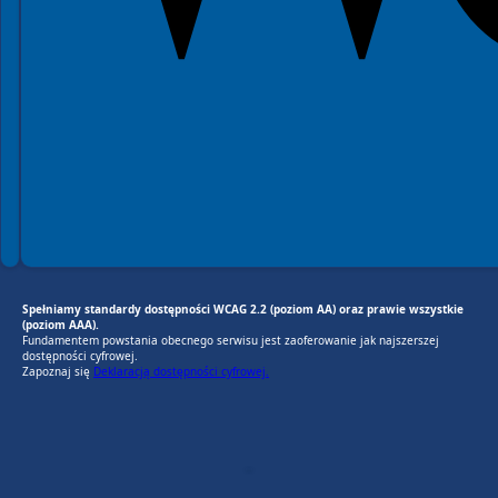
Spełniamy standardy dostępności WCAG 2.2 (poziom AA) oraz prawie wszystkie
(poziom AAA).
Fundamentem powstania obecnego serwisu jest zaoferowanie jak najszerszej
dostępności cyfrowej.
Zapoznaj się
Deklaracją dostępności cyfrowej.
EU AI Act
RODO Zgodne
RODO przyjazne narzędzia