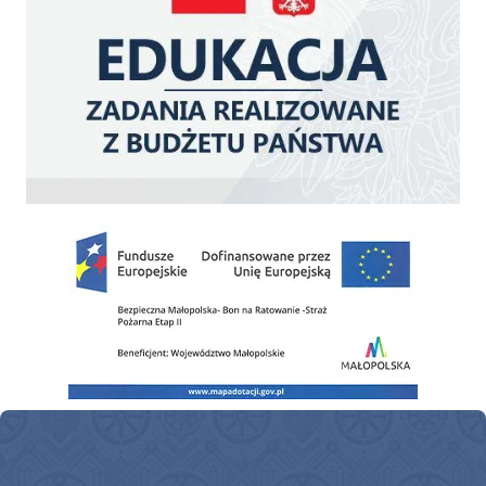
Zakup fabrycznie nowego, średniego samochodu ratowniczo-gaśniczego z napę