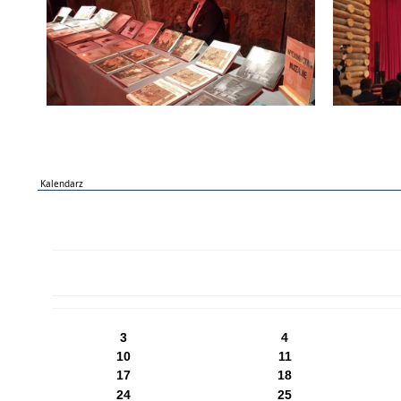
Kalendarz
PN
WT
ŚR
CZ
PI
SO
NI
3
4
10
11
17
18
24
25