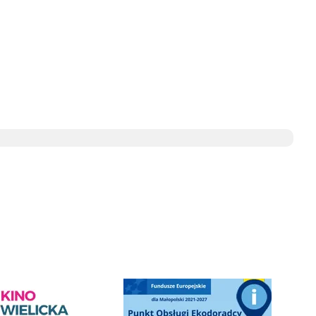
ediateka - zapraszamy
Punkt Obsługi Ekodoradcy Wieliczka