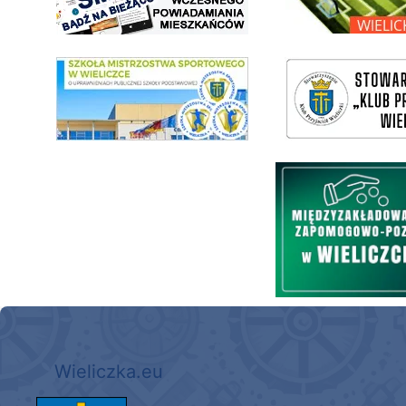
link do SMS Wieliczka
wieliczka-wieliczanie na bis
Międzyzakładowa Kasa Zapom
Wieliczka.eu