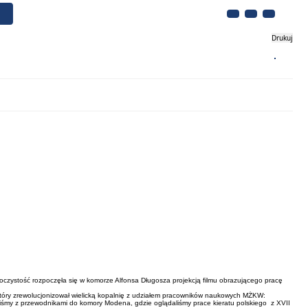
Drukuj
Biznes
Turystyka
Kontakt
oczystość rozpoczęła się w komorze Alfonsa Długosza projekcją filmu obrazującego pracę
 który zrewolucjonizował wielicką kopalnię z udziałem pracowników naukowych MŻKW:
iśmy z przewodnikami do komory Modena, gdzie oglądaliśmy prace kieratu polskiego z XVII