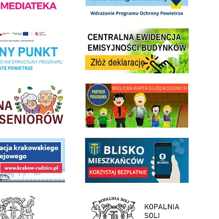
Centrala Ewidencja Emisyjności Budynków - złóż deklarac
ramu Czyste Powietrze w Gminie Wieliczka
minnej Rady Seniorow - Wieliczka
link do strony - Wielicka Karta Dużej Rodziny
 Funduszu Społecznego
link do opisu aplikacji - BLISKO, Gmina Wieliczka w aplika
ojektu budowy linii kolejowej Krakow Rudzice
- Muzeum Żup Krakowskich Wieliczka
link do strony Kopalni Soli Wieliczka