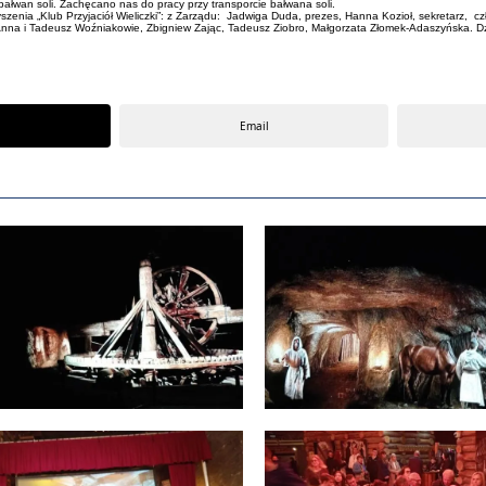
ałwan soli. Zachęcano nas do pracy przy transporcie bałwana soli.
szenia „Klub Przyjaciół Wieliczki”: z Zarządu: Jadwiga Duda, prezes, Hanna Kozioł, sekretarz, c
s, Anna i Tadeusz Woźniakowie, Zbigniew Zając, Tadeusz Ziobro, Małgorzata Złomek-Adaszyńska.
Email