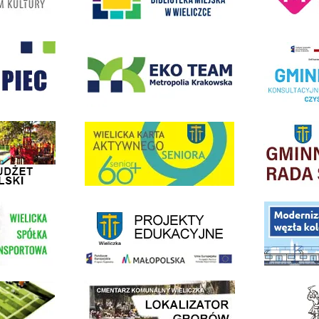
- Wieliczka
EKO-Team-Wieliczka
Realizacja Prog
dżet Obywatelski
link do strony G
link do strony Wielicka Karta Aktywnego Seniora
link do strony - projekty edukacyjne dofinansowane z Europejskiego
ółki Transportowej
link do opisu pr
link do lokalizatora grobów na wielickim cmentarzu - grobnet
kie Orliki
link do strony 