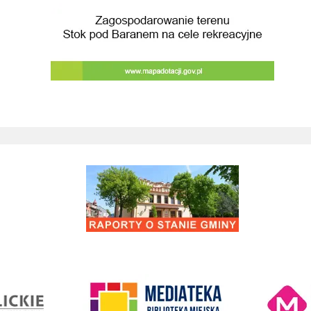
Raporty o stanie Gminy Wieliczka
Kino Wielicka M
entrum Kultury
link do strony Mediateka Biblioteka Miejska w Wieliczce