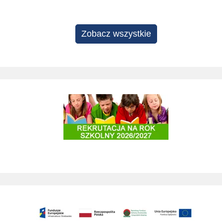
Zobacz wszystkie
Rekrutacja do szkół i przedszkoli 2025/2026
Zagospodarowanie terenu Stok pod Baranem na cele rekreacyjne