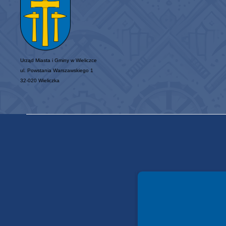
Urząd Miasta i Gminy w Wieliczce
ul. Powstania Warszawskiego 1
32-020 Wieliczka
Spełniamy standardy WCAG 2.2
Spełniamy standardy W3C