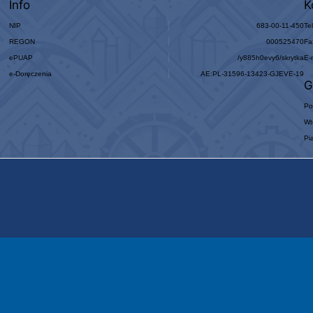
Info
K
NIP
683-00-11-450
Te
REGON
000525470
Fa
ePUAP
/y885h0evy6/skrytka
E-
e-Doręczenia
AE:PL-31596-13423-GJEVE-19
G
Po
Wt
Pi