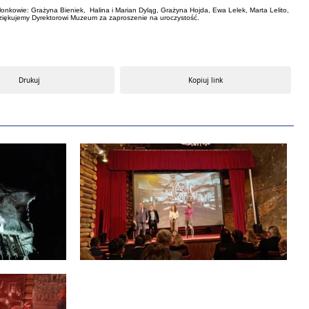
złonkowie: Grażyna Bieniek, Halina i Marian Dyląg, Grażyna Hojda, Ewa Lelek, Marta Lelito,
 Dziękujemy Dyrektorowi Muzeum za zaproszenie na uroczystość.
Drukuj
Kopiuj link