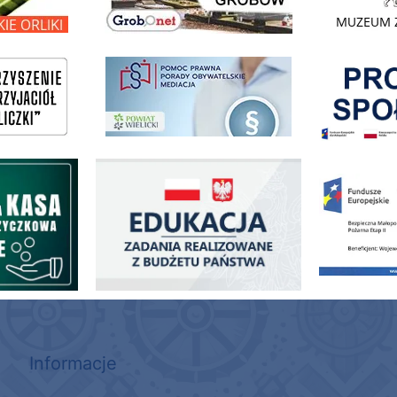
Pokonać ogranicz
pomoc prawna wieliczka
ogowo - Pożyczkowa
Edukacja - zadania realizowane z budżetu państwa
Zakup fabrycznie
Informacje