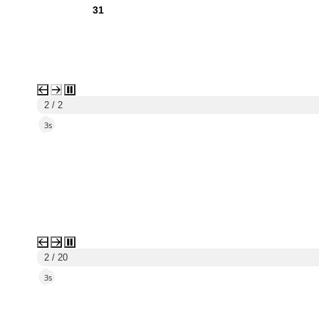
31
2 / 2
1s
2 / 20
1s