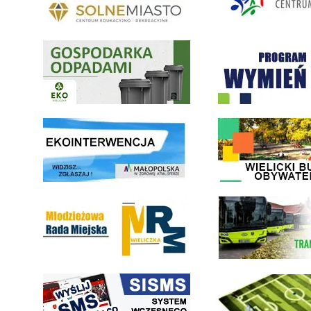
Gospodarka odpadami na terenie Miasta i Gminy Wieliczka
Program "Czyste Powietrze" 
link do strony ekointerwencja dot.- powietrza
link do strony - Wielicki Bu
Młodzieżowa Rada Miejska w Wieliczce
link do strony Wielickiej Sp
link do strony systemu wczesnego ostrzegania mieszkańców SISMS
link do opisu projektu Wielic