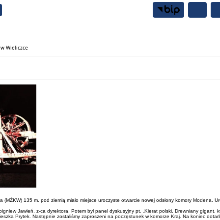
Samorząd
Mieszkańcy
w Wieliczce
ka (MŻKW) 135 m. pod ziemią miało miejsce uroczyste otwarcie nowej odsłony komory Modena. Ur
gniew Jawień, z-ca dyrektora. Potem był panel dyskusyjny pt. „Kierat polski. Drewniany gigant,
szka Prytek. Następnie zostaliśmy zaproszeni na poczęstunek w komorze Kraj. Na koniec dotarl