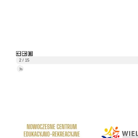
2 / 15
1s
link do strony Centrum Edukacyjno Rekreacyjne
link do strony - Wielickie C