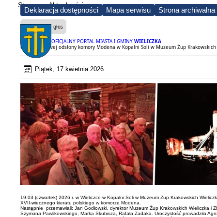
Strona
Aktualności
Deklaracja dostępności
Mapa serwisu
Strona archiwalna
Czytaj na głos
OFICJALNY PORTAL MIASTA I GMINY
WIELICZKA
Otwarcie nowej odsłony komory Modena w Kopalni Soli w Muzeum Żup Krakowskich 
Piątek, 17 kwietnia 2026
19.03.(czwartek) 2026 r. w Wieliczce w Kopalni Soli w Muzeum Żup Krakowskich Wielicz
XVII-wiecznego kieratu polskiego w komorze Modena.
Następnie przemawiali: Jan Godłowski, dyrektor Muzeum Żup Krakowskich Wieliczka i Zbi
Szymona Pawlikowskiego, Marka Skubisza, Rafała Zadaka. Uroczystość prowadziła Agnie