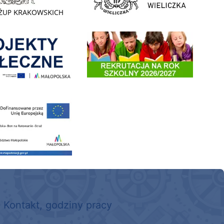
enia
Informacja o terminach rekrutacji na rok szkolny 2026/2
 nowego, średniego samochodu ratowniczo-gaśniczego z napędem 4x4 dla OSP Kokotów
Kontakt, godziny pracy