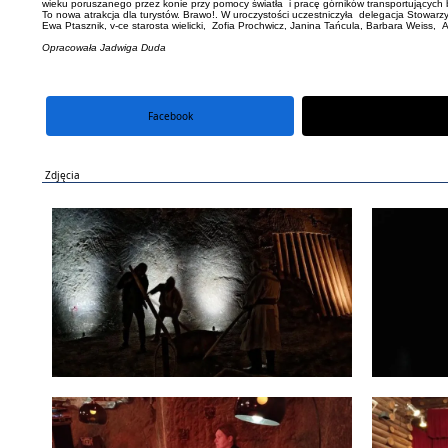
wieku poruszanego przez konie przy pomocy światła i pracę górników transportujących b
To nowa atrakcja dla turystów. Brawo!. W uroczystości uczestniczyła delegacja Stowarzy
Ewa Ptasznik, v-ce starosta wielicki, Zofia Prochwicz, Janina Tańcula, Barbara Weis
Opracowała Jadwiga Duda
Facebook
portal X
Zdjęcia