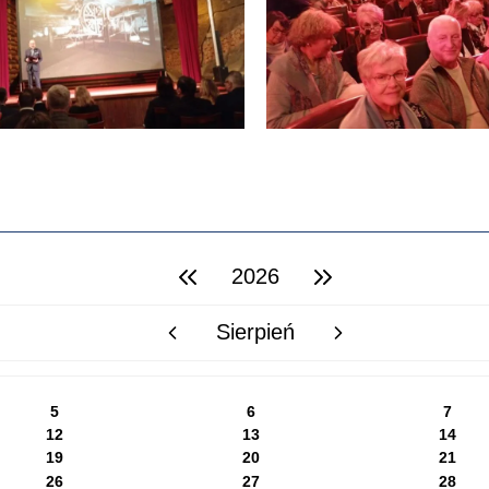
2026
poprzedni rok
następny rok
Sierpień
poprzedni miesiąc
następny miesiąc
5
6
7
12
13
14
19
20
21
26
27
28