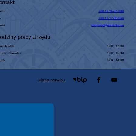
ontakt
lefon
+48 12 26-34-100
x
+48 12 27-86-860
mail
magistrat@wieliczka.eu
odziny pracy Urzędu
niedziałek
7:30 - 17:00
orek - Czwartek
7:30 - 15:30
ątek
7:30 - 14:00
Mapa serwisu