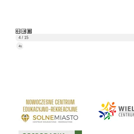
4 / 15
1s
link do strony Centrum Edukacyjno Rekreacyjne
link do strony - Wielickie C
Gospodarka odpadami na terenie Miasta i Gminy Wieliczka
Program "Czyste Powietrze" 