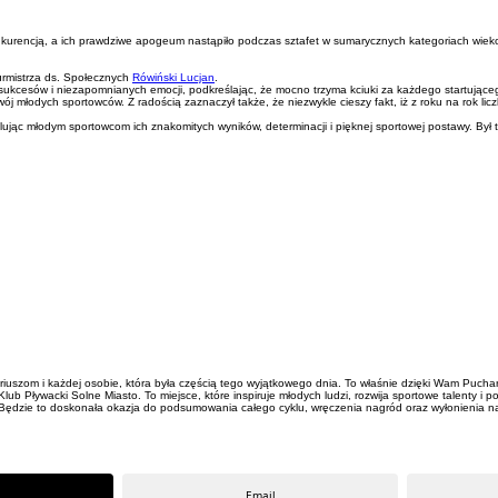
kurencją, a ich prawdziwe apogeum nastąpiło podczas sztafet w sumarycznych kategoriach wiekowy
rmistrza ds. Społecznych
Rówiński Lucjan
.
kcesów i niezapomnianych emocji, podkreślając, że mocno trzyma kciuki za każdego startująceg
 młodych sportowców. Z radością zaznaczył także, że niezwykle cieszy fakt, iż z roku na rok lic
lując młodym sportowcom ich znakomitych wyników, determinacji i pięknej sportowej postawy. Był
uszom i każdej osobie, która była częścią tego wyjątkowego dnia. To właśnie dzięki Wam Puchar 
Klub Pływacki Solne Miasto. To miejsce, które inspiruje młodych ludzi, rozwija sportowe talenty i
 Będzie to doskonała okazja do podsumowania całego cyklu, wręczenia nagród oraz wyłonienia n
Email