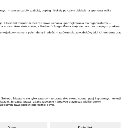
ch – tam serca biły szybciej, doping niósł się po całym obiekcie, a sportowa walka
o. Skierował również serdeczne słowa uznania i podziękowania dla organizatorów –
zba uczestników stale rośnie, a Puchar Solnego Miasta staje się coraz ważniejszym punktem
 to wyjątkowy moment pełen dumy i radości – zarówno dla zawodników, jak i ich trenerów oraz
Solnego Miasta to nie tylko zawody – to prawdziwe święto sportu, pasji i sportowych emocji.
 pokazuje, że pasja, praca i zaangażowanie naprawdę przynoszą wielkie efekty.
ajlepszych zawodników tegorocznej edycji.
Drukuj
Kopiuj link