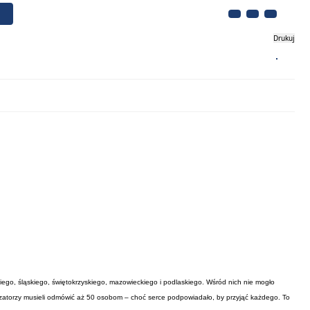
Drukuj
Biznes
Turystyka
Kontakt
kiego, śląskiego, świętokrzyskiego, mazowieckiego i podlaskiego. Wśród nich nie mogło
zatorzy musieli odmówić aż 50 osobom – choć serce podpowiadało, by przyjąć każdego. To