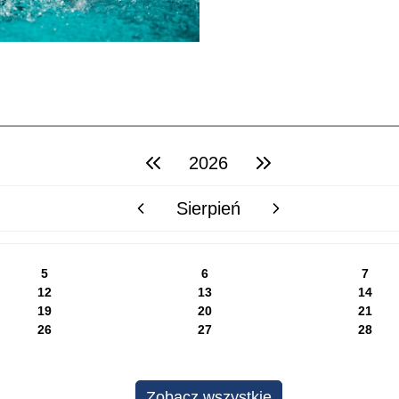
2026
poprzedni rok
następny rok
Sierpień
poprzedni miesiąc
następny miesiąc
5
6
7
12
13
14
19
20
21
26
27
28
Zobacz wszystkie