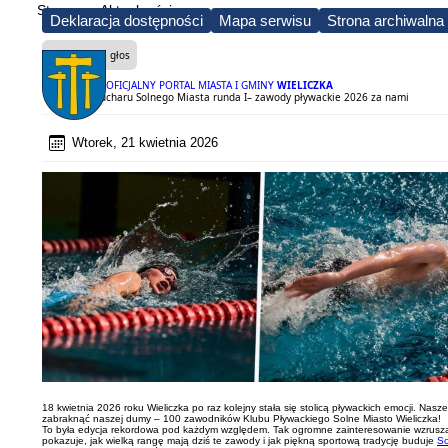
Strona
Aktualności
Deklaracja dostępności
Mapa serwisu
Strona archiwalna
Czytaj na głos
OFICJALNY PORTAL MIASTA I GMINY
WIELICZKA
16. edycja Pucharu Solnego Miasta runda I– zawody pływackie 2026 za nami
Wtorek, 21 kwietnia 2026
18 kwietnia 2026 roku Wieliczka po raz kolejny stała się stolicą pływackich emocji. Na
zabraknąć naszej dumy – 100 zawodników Klubu Pływackiego Solne Miasto Wieliczka!
To była edycja rekordowa pod każdym względem. Tak ogromne zainteresowanie wzrusza 
pokazuje, jak wielką rangę mają dziś te zawody i jak piękną sportową tradycję buduje
So