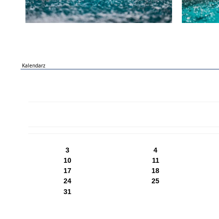
Kalendarz
PN
WT
ŚR
CZ
PI
SO
NI
3
4
10
11
17
18
24
25
31