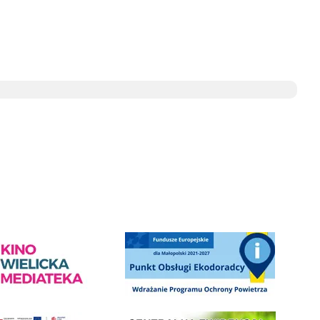
ediateka - zapraszamy
Punkt Obsługi Ekodoradcy Wieliczka
Centrala Ewidencja Emisyjności Budynków - złóż deklarac
ramu Czyste Powietrze w Gminie Wieliczka