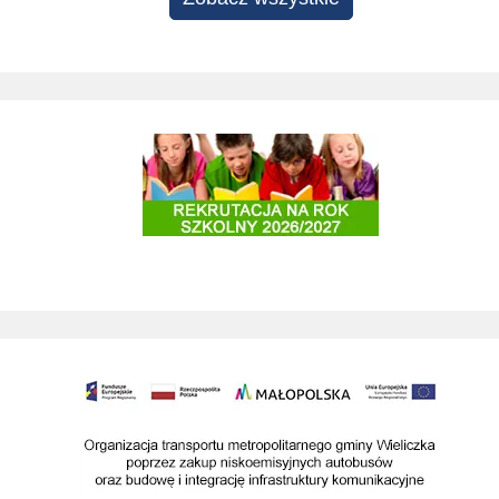
Rekrutacja do szkół i przedszkoli 2025/2026
Organizacja transportu metropolitarnego gminy Wieliczka poprzez zakup nis