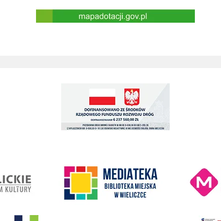
przebudowa drogi gminnej w Grajowie RFRD
Kino Wielicka M
entrum Kultury
link do strony Mediateka Biblioteka Miejska w Wieliczce
- Wieliczka
EKO-Team-Wieliczka
Realizacja Prog