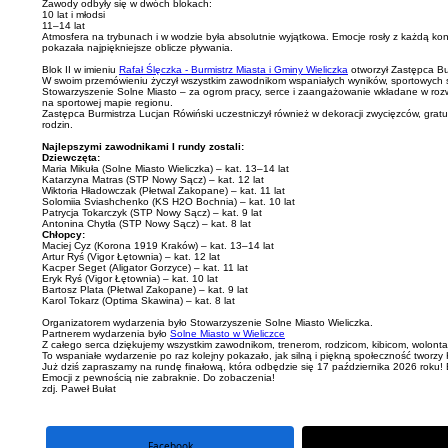
Zawody odbyły się w dwóch blokach:
10 lat i młodsi
11–14 lat
Atmosfera na trybunach i w wodzie była absolutnie wyjątkowa. Emocje rosły z każdą kon
pokazała najpiękniejsze oblicze pływania.
Blok II w imieniu
Rafał Ślęczka - Burmistrz Miasta i Gminy Wieliczka
otworzył Zastępca Bu
W swoim przemówieniu życzył wszystkim zawodnikom wspaniałych wyników, sportowych su
Stowarzyszenie Solne Miasto – za ogrom pracy, serce i zaangażowanie wkładane w rozwój
na sportowej mapie regionu.
Zastępca Burmistrza Lucjan Rówiński uczestniczył również w dekoracji zwycięzców, gratu
rodzin.
Najlepszymi zawodnikami I rundy zostali:
Dziewczęta:
Maria Mikuła (Solne Miasto Wieliczka) – kat. 13–14 lat
Katarzyna Matras (STP Nowy Sącz) – kat. 12 lat
Wiktoria Hładowczak (Płetwal Zakopane) – kat. 11 lat
Solomiia Sviashchenko (KS H2O Bochnia) – kat. 10 lat
Patrycja Tokarczyk (STP Nowy Sącz) – kat. 9 lat
Antonina Chytła (STP Nowy Sącz) – kat. 8 lat
Chłopcy:
Maciej Cyz (Korona 1919 Kraków) – kat. 13–14 lat
Artur Ryś (Vigor Łętownia) – kat. 12 lat
Kacper Seget (Aligator Gorzyce) – kat. 11 lat
Eryk Ryś (Vigor Łętownia) – kat. 10 lat
Bartosz Plata (Płetwal Zakopane) – kat. 9 lat
Karol Tokarz (Optima Skawina) – kat. 8 lat
Organizatorem wydarzenia było Stowarzyszenie Solne Miasto Wieliczka.
Partnerem wydarzenia było
Solne Miasto w Wieliczce
Z całego serca dziękujemy wszystkim zawodnikom, trenerom, rodzicom, kibicom, wolontari
To wspaniałe wydarzenie po raz kolejny pokazało, jak silną i piękną społeczność tworzy 
Już dziś zapraszamy na rundę finałową, która odbędzie się 17 października 2026 roku!
Emocji z pewnością nie zabraknie. Do zobaczenia!
zdj. Paweł Bułat
Facebook
portal X