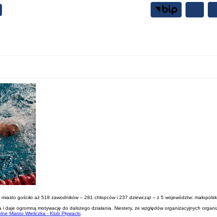
Samorząd
Mieszkańcy
sze miasto gościło aż 518 zawodników – 281 chłopców i 237 dziewcząt – z 5 województw: małopols
i daje ogromną motywację do dalszego działania. Niestety, ze względów organizacyjnych organi
lne Miasto Wieliczka - Klub Pływacki
.