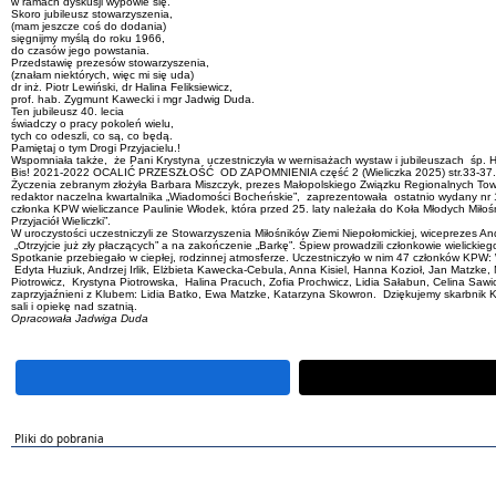
w ramach dyskusji wypowie się.
Skoro jubileusz stowarzyszenia,
(mam jeszcze coś do dodania)
sięgnijmy myślą do roku 1966,
do czasów jego powstania.
Przedstawię prezesów stowarzyszenia,
(znałam niektórych, więc mi się uda)
dr inż. Piotr Lewiński, dr Halina Feliksiewicz,
prof. hab. Zygmunt Kawecki i mgr Jadwig Duda.
Ten jubileusz 40. lecia
świadczy o pracy pokoleń wielu,
tych co odeszli, co są, co będą.
Pamiętaj o tym Drogi Przyjacielu.!
Wspomniała także, że Pani Krystyna uczestniczyła w wernisażach wystaw i jubileuszach śp. H
Bis! 2021-2022 OCALIĆ PRZESZŁOŚĆ OD ZAPOMNIENIA część 2 (Wieliczka 2025) str.33-37.
Życzenia zebranym złożyła Barbara Miszczyk, prezes Małopolskiego Związku Regionalnych Towa
redaktor naczelna kwartalnika „Wiadomości Bocheńskie”, zaprezentowała ostatnio wydany nr 1
członka KPW wieliczance Paulinie Włodek, która przed 25. laty należała do Koła Młodych Miłośni
Przyjaciół Wieliczki”.
W uroczystości uczestniczyli ze Stowarzyszenia Miłośników Ziemi Niepołomickiej, wiceprezes An
„Otrzyjcie już zły płaczących” a na zakończenie „Barkę”. Śpiew prowadzili członkowie wielickie
Spotkanie przebiegało w ciepłej, rodzinnej atmosferze. Uczestniczyło w nim 47 członków KPW
Edyta Huziuk, Andrzej Irlik, Elżbieta Kawecka-Cebula, Anna Kisiel, Hanna Kozioł, Jan Matzke
Piotrowicz, Krystyna Piotrowska, Halina Pracuch, Zofia Prochwicz, Lidia Sałabun, Celina Sa
zaprzyjaźnieni z Klubem: Lidia Batko, Ewa Matzke, Katarzyna Skowron. Dziękujemy skarbnik KP
sali i opiekę nad szatnią.
Opracowała Jadwiga Duda
Pliki do pobrania