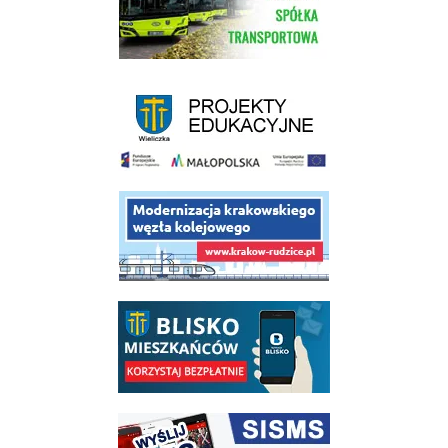
link do strony - projekty edukacyjne dofinansowane z Europejskiego
link do opisu projektu budowy linii kolejowej Krakow Rudzice
link do opisu aplikacji - BLISKO, Gmina Wieliczka w aplikacji Blisko
link do strony systemu wczesnego ostrzegania mieszkańców SISMS