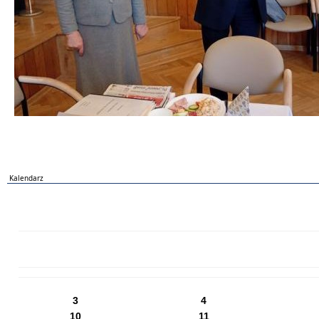
Kalendarz
PN
WT
ŚR
CZ
PI
SO
NI
3
4
10
11