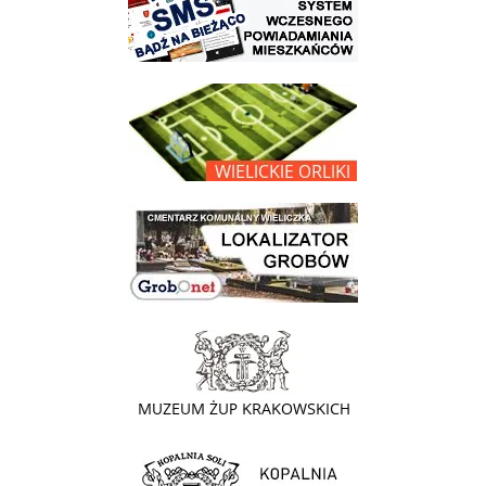
link do opisu projektu Wielickie Orliki
link do lokalizatora grobów na wielickim cmentarzu - grobnet
link do strony - Muzeum Żup Krakowskich Wieliczka
link do strony Kopalni Soli Wieliczka