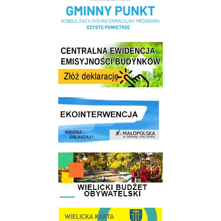
Centrala Ewidencja Emisyjności Budynków - złóż deklarację
link do strony ekointerwencja dot.- powietrza
link do strony - Wielicki Budżet Obywatelski
link do strony Wielicka Karta Aktywnego Seniora