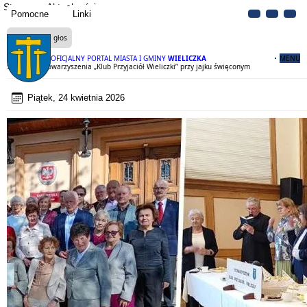
Strona
Aktualności
Pomocne
Linki
Czytaj na głos
OFICJALNY PORTAL MIASTA I GMINY
WIELICZKA
MENU
Spotkanie Stowarzyszenia „Klub Przyjaciół Wieliczki” przy jajku święconym
Piątek, 24 kwietnia 2026