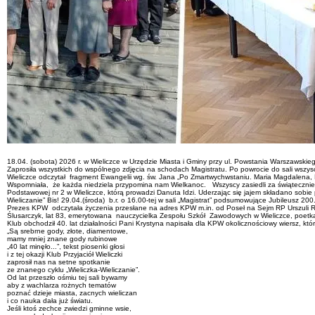
18.04. (sobota) 2026 r. w Wieliczce w Urzędzie Miasta i Gminy przy ul. Powstania Warszawskieg
Zaprosiła wszystkich do wspólnego zdjęcia na schodach Magistratu. Po powrocie do sali wszysc
Wieliczce odczytał fragment Ewangelii wg. św. Jana „Po Zmartwychwstaniu. Maria Magdalena,
Wspomniała, że każda niedziela przypomina nam Wielkanoc. Wszyscy zasiedli za świątecznie nak
Podstawowej nr 2 w Wieliczce, którą prowadzi Danuta Idzi. Uderzając się jajem składano sobie 
Wieliczanie” Bis! 29.04.(środa) b.r. o 16.00-tej w sali „Magistrat” podsumowujące Jubileusz 200
Prezes KPW odczytała życzenia przesłane na adres KPW m.in. od Poseł na Sejm RP Urszuli Ru
Ślusarczyk, lat 83, emerytowana nauczycielka Zespołu Szkół Zawodowych w Wieliczce, poetka, 
Klub obchodził 40. lat działalności Pani Krystyna napisała dla KPW okolicznościowy wiersz, który
„Są srebrne gody, złote, diamentowe,
mamy mniej znane gody rubinowe
„40 lat minęło...”, tekst piosenki głosi
i z tej okazji Klub Przyjaciół Wieliczki
zaprosił nas na setne spotkanie
ze znanego cyklu „Wieliczka-Wieliczanie”.
Od lat przeszło ośmiu tej sali bywamy
aby z wachlarza rożnych tematów
poznać dzieje miasta, zacnych wieliczan
i co nauka dała już światu.
Jeśli ktoś zechce zwiedzi gminne wsie,