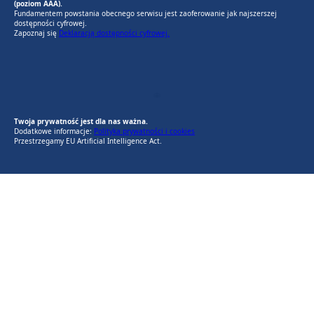
(poziom AAA).
Fundamentem powstania obecnego serwisu jest zaoferowanie jak najszerszej
dostępności cyfrowej.
Zapoznaj się
Deklaracją dostępności cyfrowej.
EU AI Act
RODO Zgodne
RODO przyjazne narzędzia
Twoja prywatność jest dla nas ważna.
Dodatkowe informacje:
Polityka prywatności i cookies
Przestrzegamy EU Artificial Intelligence Act.